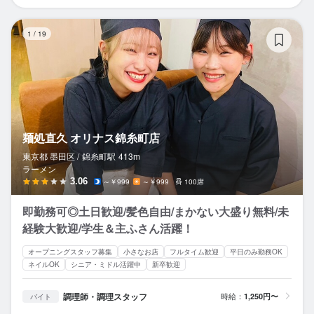
麺
1
/
19
麺処直久 オリナス錦糸町店
東京都 墨田区 /
錦糸町
駅
413m
ラーメン
3.06
～￥999
～￥999
100席
即勤務可◎土日歓迎/髪色自由/まかない大盛り無料/未
経験大歓迎/学生＆主ふさん活躍！
オープニングスタッフ募集
小さなお店
フルタイム歓迎
平日のみ勤務OK
ネイルOK
シニア・ミドル活躍中
新卒歓迎
調理師・調理スタッフ
時給：
1,250円〜
バイト