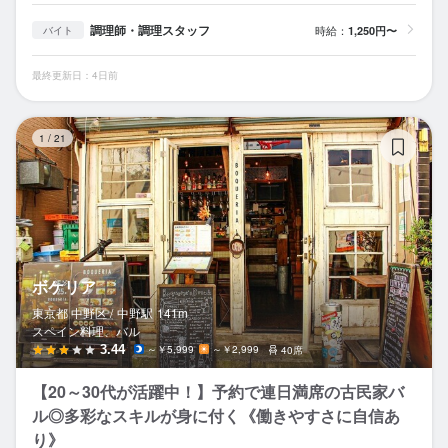
調理師・調理スタッフ
時給：
1,250円〜
バイト
最終更新日：4日前
ボ
1
/
21
ボケリア
東京都 中野区 /
中野
駅
141m
スペイン料理、バル
3.44
～￥5,999
～￥2,999
40席
【20～30代が活躍中！】予約で連日満席の古民家バ
ル◎多彩なスキルが身に付く《働きやすさに自信あ
り》