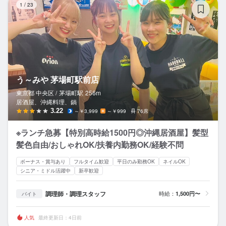
1
/
23
う～みや 茅場町駅前店
東京都 中央区 /
茅場町
駅
256m
居酒屋、沖縄料理、鍋
3.22
～￥3,999
～￥999
76席
※ランチ急募【特別高時給1500円◎沖縄居酒屋】髪型
髪色自由/おしゃれOK/扶養内勤務OK/経験不問
ボーナス・賞与あり
フルタイム歓迎
平日のみ勤務OK
ネイルOK
シニア・ミドル活躍中
新卒歓迎
調理師・調理スタッフ
時給：
1,500円〜
バイト
人気
最終更新日：4日前