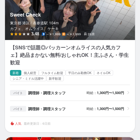
Sweet Check
東京都 港区 /
表参道
駅
104m
カフェ、オムライス、ケーキ
3.48
～￥1,999
～￥1,999
26席
【SNSで話題◎パッカーンオムライスの人気カフ
ェ】絶品まかない無料/おしゃれOK！主ふさん・学生
歓迎
新着
個人経営
フルタイム歓迎
平日のみ勤務OK
ネイルOK
シニア・ミドル活躍中
新卒歓迎
調理師・調理スタッフ
時給：
1,300円〜1,500円
バイト
調理師・調理スタッフ
時給：
1,300円〜1,500円
バイト
人気
最終更新日：6日前
#