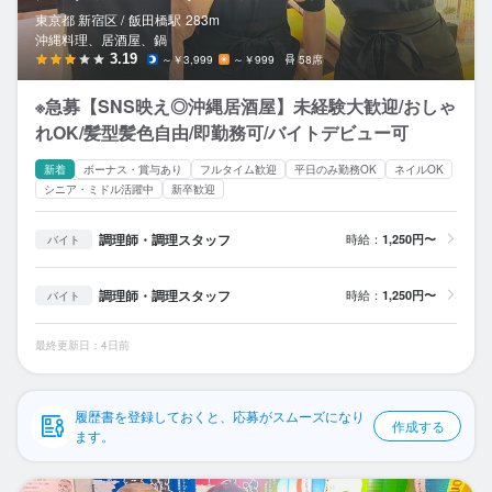
応募履歴
東京都 新宿区 /
飯田橋
駅
283m
沖縄料理、居酒屋、鍋
WEB履歴書
3.19
～￥3,999
～￥999
58席
※急募【SNS映え◎沖縄居酒屋】未経験大歓迎/おしゃ
スカウト・メルマガ受信設定
れOK/髪型髪色自由/即勤務可/バイトデビュー可
ヘルプ・お問い合わせフォーム
新着
ボーナス・賞与あり
フルタイム歓迎
平日のみ勤務OK
ネイルOK
シニア・ミドル活躍中
新卒歓迎
掲載をご検討の店舗様へ
調理師・調理スタッフ
時給：
1,250円〜
バイト
食べログ求人PRESS
プライバシーポリシー
調理師・調理スタッフ
時給：
1,250円〜
バイト
利用規約
最終更新日：4日前
企業情報
履歴書を登録しておくと、応募がスムーズになり
作成する
ます。
う