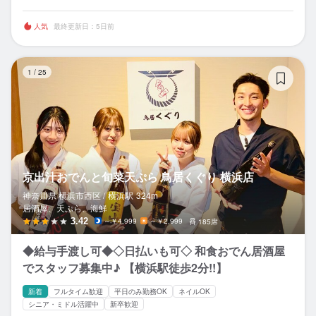
人気
最終更新日：5日前
京
1
/
25
京出汁おでんと旬菜天ぷら 鳥居くぐり 横浜店
神奈川県 横浜市西区 /
横浜
駅
324m
居酒屋、天ぷら、海鮮
3.42
～￥4,999
～￥2,999
185席
◆給与手渡し可◆◇日払いも可◇ 和食おでん居酒屋
でスタッフ募集中♪ 【横浜駅徒歩2分!!】
新着
フルタイム歓迎
平日のみ勤務OK
ネイルOK
シニア・ミドル活躍中
新卒歓迎