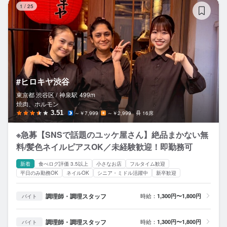
1
/
25
#ヒロキヤ渋谷
東京都 渋谷区 /
神泉
駅
499m
焼肉、ホルモン
3.51
～￥7,999
～￥2,999
16席
※急募【SNSで話題のユッケ屋さん】絶品まかない無
料/髪色ネイルピアスOK／未経験歓迎！即勤務可
新着
食べログ評価 3.5以上
小さなお店
フルタイム歓迎
平日のみ勤務OK
ネイルOK
シニア・ミドル活躍中
新卒歓迎
調理師・調理スタッフ
時給：
1,300円〜1,800円
バイト
調理師・調理スタッフ
時給：
1,300円〜1,800円
バイト