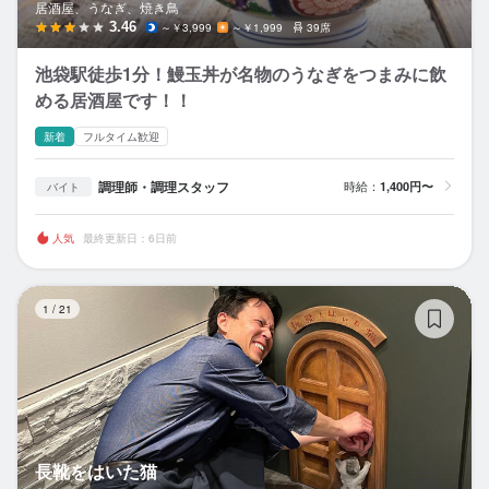
居酒屋、うなぎ、焼き鳥
3.46
～￥3,999
～￥1,999
39席
池袋駅徒歩1分！鰻玉丼が名物のうなぎをつまみに飲
める居酒屋です！！
新着
フルタイム歓迎
調理師・調理スタッフ
時給：
1,400円〜
バイト
人気
最終更新日：6日前
長
1
/
21
長靴をはいた猫