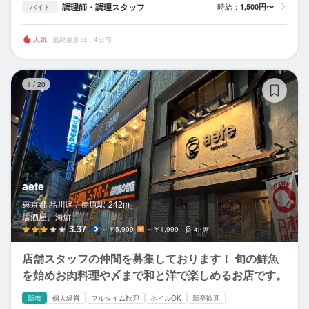
調理師・調理スタッフ
時給：
1,500円〜
バイト
人気
最終更新日：4日前
ae
1
/
20
aete
東京都 品川区 /
長原
駅
242m
居酒屋、海鮮
3.37
～￥5,999
～￥1,999
43席
店舗スタッフの仲間を募集しております！ 旬の鮮魚
を始めお肉料理や〆まで和と洋で楽しめるお店です。
新着
個人経営
フルタイム歓迎
ネイルOK
新卒歓迎