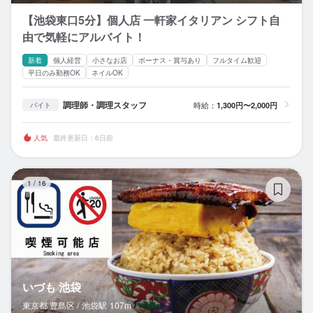
【池袋東口5分】個人店 一軒家イタリアン シフト自
由で気軽にアルバイト！
新着
個人経営
小さなお店
ボーナス・賞与あり
フルタイム歓迎
平日のみ勤務OK
ネイルOK
調理師・調理スタッフ
時給：
1,300円〜2,000円
バイト
人気
最終更新日：6日前
い
1
/
16
いづも 池袋
東京都 豊島区 /
池袋
駅
107m