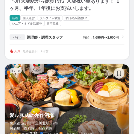
『JR大塚駅から徒歩1分』入店祝い金あります！ １
ヶ月、半年、1年後にお支払いします。
新着
個人経営
フルタイム歓迎
平日のみ勤務OK
シニア・ミドル活躍中
新卒歓迎
調理師・調理スタッフ
時給：
1,650円〜2,000円
バイト
人気
最終更新日：4日前
愛
1
/
19
愛ル豚 肉の創作酒場
東京都 立川市 /
立川北
駅
89m
居酒屋、肉料理、創作料理
3.19
～￥4,999
～￥1,999
100席