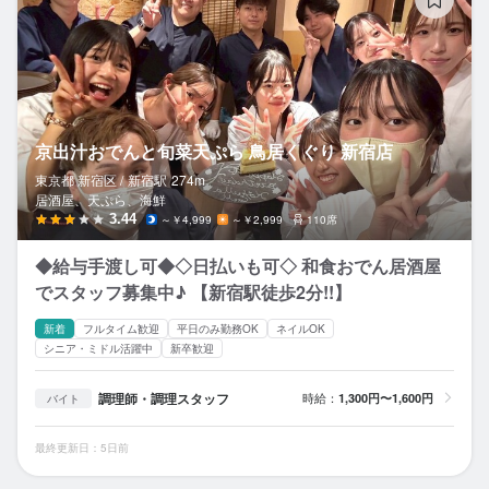
京出汁おでんと旬菜天ぷら 鳥居くぐり 新宿店
東京都 新宿区 /
新宿
駅
274m
居酒屋、天ぷら、海鮮
3.44
～￥4,999
～￥2,999
110席
◆給与手渡し可◆◇日払いも可◇ 和食おでん居酒屋
でスタッフ募集中♪ 【新宿駅徒歩2分!!】
新着
フルタイム歓迎
平日のみ勤務OK
ネイルOK
シニア・ミドル活躍中
新卒歓迎
調理師・調理スタッフ
時給：
1,300円〜1,600円
バイト
最終更新日：5日前