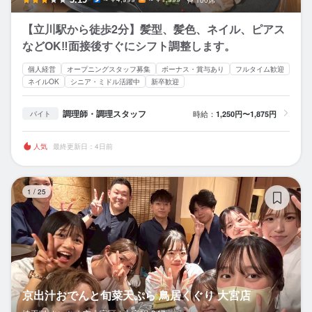
【立川駅から徒歩2分】髪型、髪色、ネイル、ピアス
などOK‼︎面接後すぐにシフト調整します。
個人経営
オープニングスタッフ募集
ボーナス・賞与あり
フルタイム歓迎
ネイルOK
シニア・ミドル活躍中
新卒歓迎
調理師・調理スタッフ
時給：
1,250円〜1,875円
バイト
人気
最終更新日：4日前
京
1
/
25
京出汁おでんと旬菜天ぷら 鳥居くぐり 大宮店