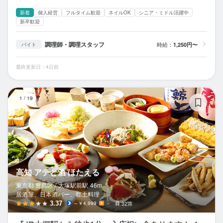
新着
個人経営
フルタイム歓迎
ネイルOK
シニア・ミドル活躍中
新卒歓迎
調理師・調理スタッフ
時給：
1,250円〜
バイト
最終更新日：4日前
高
1
/
19
高知 アテと酒 ほたえる
東京都 豊島区 /
大塚駅前
駅
46m
居酒屋、日本酒バー、郷土料理
3.37
～￥4,999
－
32席