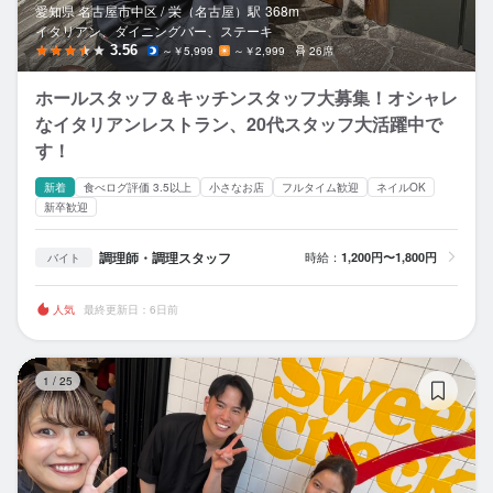
愛知県 名古屋市中区 /
栄（名古屋）
駅
368m
イタリアン、ダイニングバー、ステーキ
3.56
～￥5,999
～￥2,999
26席
ホールスタッフ＆キッチンスタッフ大募集！オシャレ
なイタリアンレストラン、20代スタッフ大活躍中で
す！
新着
食べログ評価 3.5以上
小さなお店
フルタイム歓迎
ネイルOK
新卒歓迎
調理師・調理スタッフ
時給：
1,200円〜1,800円
バイト
人気
最終更新日：6日前
Sw
1
/
25