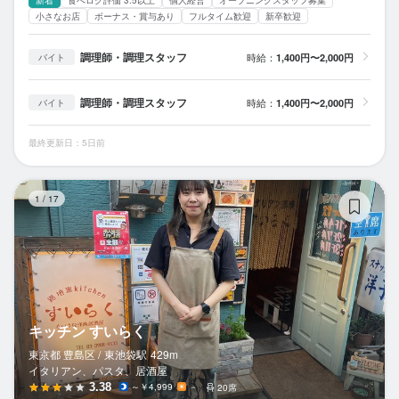
新着
食べログ評価 3.5以上
個人経営
オープニングスタッフ募集
小さなお店
ボーナス・賞与あり
フルタイム歓迎
新卒歓迎
調理師・調理スタッフ
時給：
1,400円〜2,000円
バイト
調理師・調理スタッフ
時給：
1,400円〜2,000円
バイト
最終更新日：5日前
キ
1
/
17
キッチン すいらく
東京都 豊島区 /
東池袋
駅
429m
イタリアン、パスタ、居酒屋
3.38
～￥4,999
－
20席