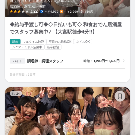
埼玉県 さいたま市大宮区 /
大宮
駅
343m
居酒屋、おでん、海鮮
3.22
～￥4,999
～￥2,999
130席
◆給与手渡し可◆◇日払いも可◇ 和食おでん居酒屋
でスタッフ募集中♪ 【大宮駅徒歩4分!!】
新着
フルタイム歓迎
平日のみ勤務OK
ネイルOK
シニア・ミドル活躍中
新卒歓迎
調理師・調理スタッフ
時給：
1,200円〜1,600円
バイト
最終更新日：5日前
京
1
/
24