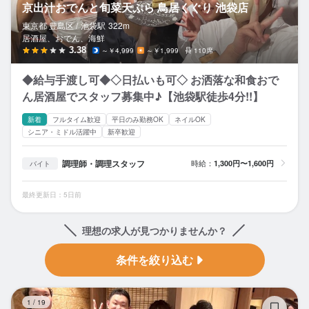
京出汁おでんと旬菜天ぷら 鳥居くぐり 池袋店
東京都 豊島区 /
池袋
駅
322m
居酒屋、おでん、海鮮
3.38
～￥4,999
～￥1,999
110席
◆給与手渡し可◆◇日払いも可◇ お洒落な和食おで
ん居酒屋でスタッフ募集中♪【池袋駅徒歩4分!!】
新着
フルタイム歓迎
平日のみ勤務OK
ネイルOK
シニア・ミドル活躍中
新卒歓迎
調理師・調理スタッフ
時給：
1,300円〜1,600円
バイト
最終更新日：5日前
理想の求人が見つかりませんか？
条件を絞り込む
京
1
/
19