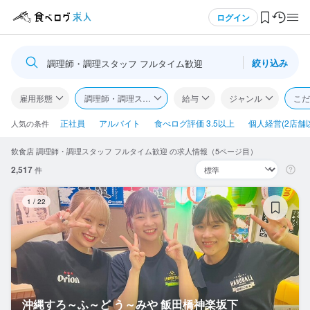
メニュー
ログイン
絞り込み
調理師・調理スタッフ フルタイム歓迎
ログイン・無料会員登録
雇用形態
調理師・調理スタッフ
給与
ジャンル
こだ
食べログ求人TOP
正社員
アルバイト
食べログ評価 3.5以上
個人経営(2店舗
人気の条件
飲食店 調理師・調理スタッフ フルタイム歓迎 の求人情報（5ページ目）
求人検索
2,517
件
マイページ管理
沖
1
/
22
閲覧履歴
気になる求人
検索履歴・保存した条件
沖縄すろ～ふ～ど う～みや 飯田橋神楽坂下