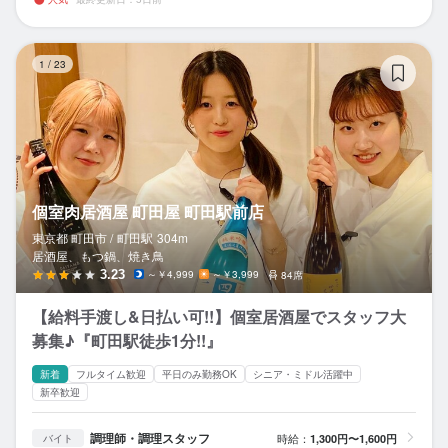
個
1
/
23
個室肉居酒屋 町田屋 町田駅前店
東京都 町田市 /
町田
駅
304m
居酒屋、もつ鍋、焼き鳥
3.23
～￥4,999
～￥3,999
84席
【給料手渡し&日払い可!!】個室居酒屋でスタッフ大
募集♪『町田駅徒歩1分!!』
新着
フルタイム歓迎
平日のみ勤務OK
シニア・ミドル活躍中
新卒歓迎
調理師・調理スタッフ
時給：
1,300円〜1,600円
バイト