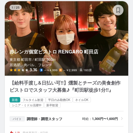
赤
1
/
25
赤レンガ個室ビストロ RENGARO 町田店
東京都 町田市 /
町田
駅
303m
居酒屋、肉バル、フレンチ
3.36
～￥4,999
～￥2,999
160席
【給料手渡し&日払い可!!】燻製とチーズの美食創作
ビストロでスタッフ大募集♪『町田駅徒歩1分!!』
新着
フルタイム歓迎
平日のみ勤務OK
ネイルOK
シニア・ミドル活躍中
新卒歓迎
調理師・調理スタッフ
時給：
1,300円〜1,600円
バイト
人気
最終更新日：5日前