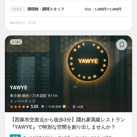
調理師・調理スタッフ
時給：
1,300円〜1,600円
バイト
最終更新日：5日前
Y
1
/
21
YAWYE
東京都 港区 /
乃木坂
駅
611m
イノベーティブ
3.65
～￥39,999
－
14席
【西麻布交差点から徒歩3分】隠れ家高級レストラン
『YAWYE』で特別な空間を創り出しませんか？