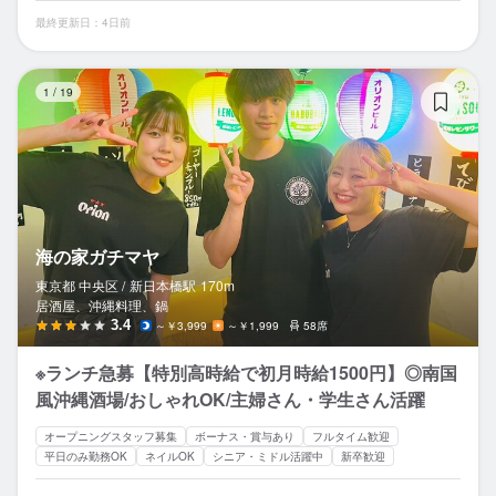
最終更新日：4日前
海
1
/
19
海の家ガチマヤ
東京都 中央区 /
新日本橋
駅
170m
居酒屋、沖縄料理、鍋
3.4
～￥3,999
～￥1,999
58席
※ランチ急募【特別高時給で初月時給1500円】◎南国
風沖縄酒場/おしゃれOK/主婦さん・学生さん活躍
オープニングスタッフ募集
ボーナス・賞与あり
フルタイム歓迎
平日のみ勤務OK
ネイルOK
シニア・ミドル活躍中
新卒歓迎