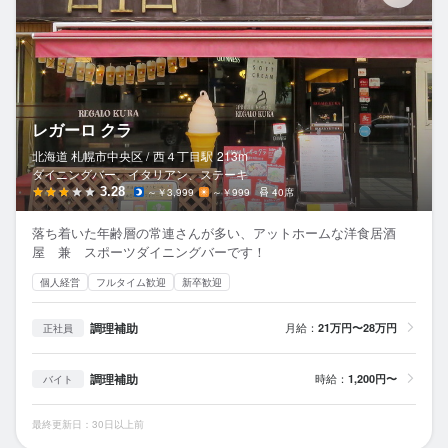
レガーロ クラ
北海道 札幌市中央区 /
西４丁目
駅
213m
ダイニングバー、イタリアン、ステーキ
3.28
～￥3,999
～￥999
40席
落ち着いた年齢層の常連さんが多い、アットホームな洋食居酒
屋 兼 スポーツダイニングバーです！
個人経営
フルタイム歓迎
新卒歓迎
調理補助
月給：
21万円〜28万円
正社員
調理補助
時給：
1,200円〜
バイト
最終更新日：30日以上前