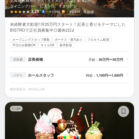
北海道 札幌市中央区 /
すすきの（市営）
駅
93m
ダイニングバー、ビストロ、イタリアン
3.29
～￥3,999
～￥2,999
84席
未経験者大歓迎!!月25万円スタート！紅茶と香りをテーマにした
BISTROで正社員募集中◎週休2日♪
オープニングスタッフ募集
ボーナス・賞与あり
フルタイム歓迎
平日のみ勤務OK
ネイルOK
新卒歓迎
店長候補
月給：
26万円〜35万円
正社員
ホールスタッフ
時給：
1,100円〜1,500円
バイト
最終更新日：30日以上前
TH
1
/
21