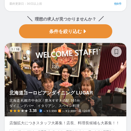
最終更新日：30日以上前
他6件
理想の求人が見つかりませんか？
条件を絞り込む
北
1
/
16
北海道ヨーロピアンダイニング LUGAR
北海道 札幌市中央区 /
豊水すすきの
駅
161m
ダイニングバー、イタリアン、スペイン料理
3.38
～￥3,999
～￥2,999
120席
店舗拡大につきスタッフ大募集！店長、料理長候補も大募集！！