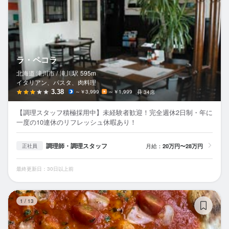
ラ・ペコラ
北海道 滝川市 /
滝川
駅
595m
イタリアン、パスタ、肉料理
3.38
～￥3,999
～￥1,999
34席
【調理スタッフ積極採用中】未経験者歓迎！完全週休2日制・年に
一度の10連休のリフレッシュ休暇あり！
調理師・調理スタッフ
月給：
20万円〜28万円
正社員
最終更新日：30日以上前
オ
1
/
13