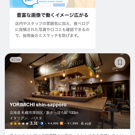
YO
1
/
13
YORIMICHI shin-sapporo
北海道 札幌市厚別区 /
新さっぽろ
駅
133m
イタリアン、パスタ
3.31
～￥4,999
～￥1,999
40席