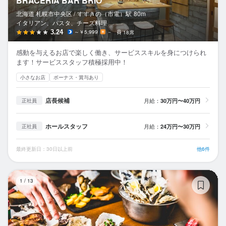
BRACERIA BAR BRIO
北海道 札幌市中央区 /
すすきの（市電）
駅
80m
イタリアン、パスタ、チーズ料理
3.24
～￥5,999
－
18席
感動を与えるお店で楽しく働き、サービススキルを身につけられ
ます！サービススタッフ積極採用中！
小さなお店
ボーナス・賞与あり
店長候補
月給：
30万円〜40万円
正社員
ホールスタッフ
月給：
24万円〜30万円
正社員
最終更新日：30日以上前
他6件
牡
1
/
13