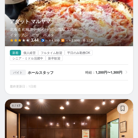
アダット マルヤマ
北海道 札幌市中央区 /
円山公園
駅
318m
イタリアン、ピザ、パスタ
3.44
～￥4,999
～￥2,999
32席
新着
個人経営
フルタイム歓迎
平日のみ勤務OK
シニア・ミドル活躍中
新卒歓迎
ホールスタッフ
時給：
1,200円〜1,300円
バイト
最終更新日：1日前
ド
1
/
17