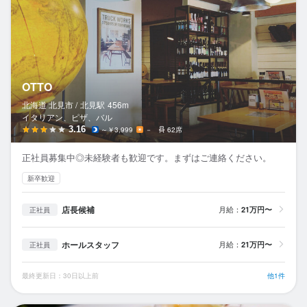
OTTO
北海道 北見市 /
北見
駅
456m
イタリアン、ピザ、バル
3.16
～￥3,999
－
62席
正社員募集中◎未経験者も歓迎です。まずはご連絡ください。
新卒歓迎
店長候補
月給：
21万円〜
正社員
ホールスタッフ
月給：
21万円〜
正社員
最終更新日：30日以上前
他1件