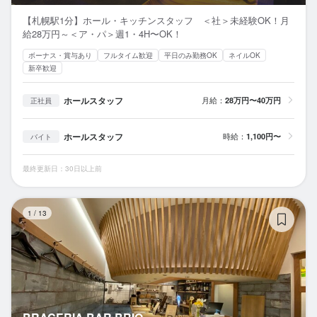
【札幌駅1分】ホール・キッチンスタッフ ＜社＞未経験OK！月
給28万円～＜ア・パ＞週1・4H〜OK！
ボーナス・賞与あり
フルタイム歓迎
平日のみ勤務OK
ネイルOK
新卒歓迎
ホールスタッフ
月給：
28万円〜40万円
正社員
ホールスタッフ
時給：
1,100円〜
バイト
最終更新日：30日以上前
BR
1
/
13