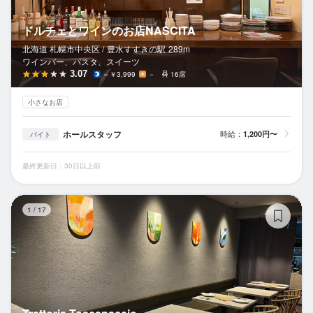
ドルチェとワインのお店NASCITA
北海道 札幌市中央区 /
豊水すすきの
駅
289m
ワインバー、パスタ、スイーツ
3.07
～￥3,999
－
16席
小さなお店
ホールスタッフ
時給：
1,200円〜
バイト
最終更新日：30日以上前
Tr
1
/
17