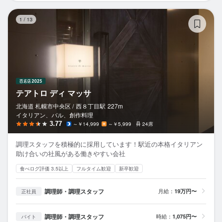
テ
1
/
13
テアトロ ディ マッサ
北海道 札幌市中央区 /
西８丁目
駅
227m
イタリアン、バル、創作料理
3.77
～￥14,999
～￥5,999
24席
調理スタッフを積極的に採用しています！駅近の本格イタリアン
助け合いの社風がある働きやすい会社
食べログ評価 3.5以上
フルタイム歓迎
新卒歓迎
調理師・調理スタッフ
月給：
19万円〜
正社員
調理師・調理スタッフ
時給：
1,075円〜
バイト