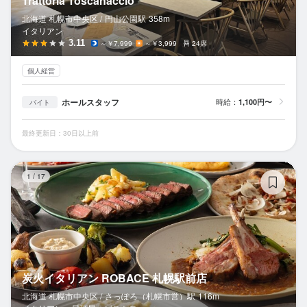
Trattoria Toscanaccio
北海道 札幌市中央区 /
円山公園
駅
358m
イタリアン
3.11
～￥7,999
～￥3,999
24席
個人経営
ホールスタッフ
時給：
1,100円〜
バイト
最終更新日：30日以上前
炭
1
/
17
炭火イタリアン ROBACE 札幌駅前店
北海道 札幌市中央区 /
さっぽろ（札幌市営）
駅
116m