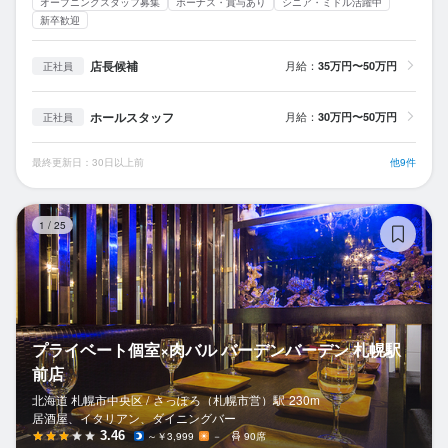
オープニングスタッフ募集
ボーナス・賞与あり
シニア・ミドル活躍中
新卒歓迎
店長候補
月給：
35万円〜50万円
正社員
ホールスタッフ
月給：
30万円〜50万円
正社員
最終更新日：30日以上前
他9件
プ
1
/
25
プライベート個室×肉バル バーデンバーデン 札幌駅
前店
北海道 札幌市中央区 /
さっぽろ（札幌市営）
駅
230m
居酒屋、イタリアン、ダイニングバー
3.46
～￥3,999
－
90席