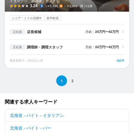
イタリアン、居酒屋、ビストロ
3.24
～￥5,999
～￥2,999
113席
シニア・ミドル活躍中
新卒歓迎
店長候補
月給：
24万円〜42万円
正社員
調理師・調理スタッフ
月給：
24万円〜42万円
正社員
最終更新日：30日以上前
他2件
1
2
関連する求人キーワード
北海道 - バイト - イタリアン
北海道 - バイト - バー