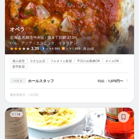
オペラ
北海道 札幌市中央区 /
西８丁目
駅
213m
バル、アジア・エスニック、イタリアン
3.39
～￥4,999
～￥1,999
23席
個人経営
小さなお店
フルタイム歓迎
平日のみ勤務OK
ネイルOK
新卒歓迎
ホールスタッフ
時給：
1,075円〜
バイト
最終更新日：13日前
ア
1
/
16