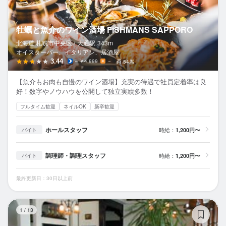
牡蠣と魚介のワイン酒場 FISHMANS SAPPORO
北海道 札幌市中央区 /
大通
駅
343m
オイスターバー、イタリアン、居酒屋
3.44
～￥4,999
－
54席
【魚介もお肉も自慢のワイン酒場】充実の待遇で社員定着率は良
好！数字やノウハウを公開して独立実績多数！
フルタイム歓迎
ネイルOK
新卒歓迎
ホールスタッフ
時給：
1,200円〜
バイト
調理師・調理スタッフ
時給：
1,200円〜
バイト
最終更新日：30日以上前
ラ
1
/
13