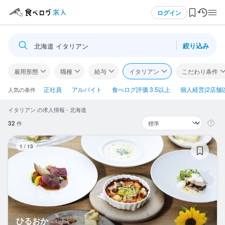
メニュー
ログイン
絞り込み
北海道 イタリアン
ログイン・無料会員登録
雇用形態
職種
給与
イタリアン
こだわり条件
食べログ求人TOP
正社員
アルバイト
食べログ評価 3.5以上
個人経営(2店舗
人気の条件
イタリアン の求人情報 - 北海道
求人検索
32
件
マイページ管理
ひ
1
/
13
閲覧履歴
気になる求人
検索履歴・保存した条件
ひるおか