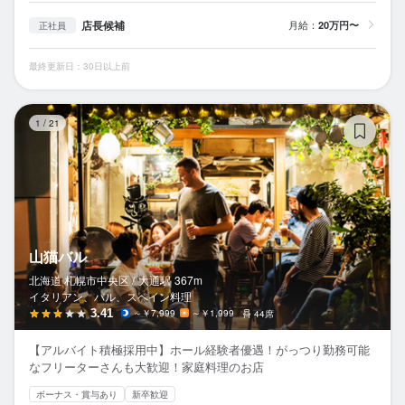
店長候補
月給：
20万円〜
正社員
最終更新日：30日以上前
山
1
/
21
山猫バル
北海道 札幌市中央区 /
大通
駅
367m
イタリアン、バル、スペイン料理
3.41
～￥7,999
～￥1,999
44席
【アルバイト積極採用中】ホール経験者優遇！がっつり勤務可能
なフリーターさんも大歓迎！家庭料理のお店
ボーナス・賞与あり
新卒歓迎