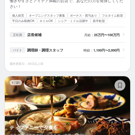
働きやすさとアイデア満載のお店で、あなたの力を発揮してくだ
さい！
個人経営
オープニングスタッフ募集
ボーナス・賞与あり
フルタイム歓迎
平日のみ勤務OK
ネイルOK
シニア・ミドル活躍中
新卒歓迎
店長候補
月給：
25万円〜100万円
正社員
調理師・調理スタッフ
時給：
1,100円〜2,000円
バイト
最終更新日：30日以上前
テ
1
/
21
ティファニーで夕食を