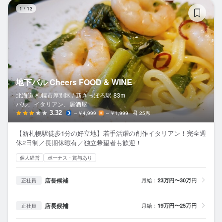
地下
1
/
13
地下バル Cheers FOOD & WINE
北海道 札幌市厚別区 /
新さっぽろ
駅
83m
バル、イタリアン、居酒屋
3.32
～￥4,999
～￥1,999
25席
【新札幌駅徒歩1分の好立地】若手活躍の創作イタリアン！完全週
休2日制／長期休暇有／独立希望者も歓迎！
個人経営
ボーナス・賞与あり
店長候補
月給：
23万円〜30万円
正社員
店長候補
月給：
19万円〜25万円
正社員