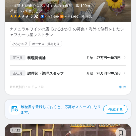
応募履歴
北海道 札幌市中央区 /
すすきの（市営）
駅
190m
洋食、パスタ、ビストロ
WEB履歴書
3.32
～￥7,999
～￥3,999
18席
ナチュラルワインの店【ひるおか】の募集！海外で修行をしたシ
スカウト・メルマガ受信設定
ェフの一つ星レストラン
小さなお店
ボーナス・賞与あり
ヘルプ・お問い合わせフォーム
料理長候補
月給：
27万円〜40万円
正社員
掲載をご検討の店舗様へ
食べログ求人PRESS
調理師・調理スタッフ
月給：
25万円〜30万円
正社員
プライバシーポリシー
最終更新日：30日以上前
他2件
利用規約
企業情報
履歴書を登録しておくと、応募がスムーズになり
作成する
ます。
レ
1
/
22