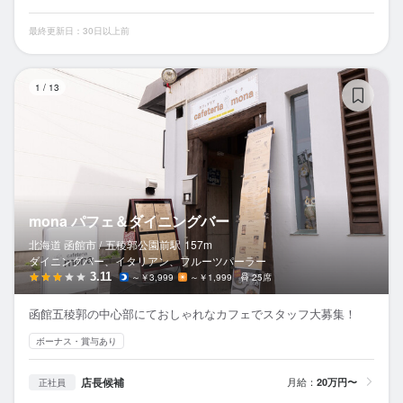
最終更新日：30日以上前
m
1
/
13
mona パフェ＆ダイニングバー
北海道 函館市 /
五稜郭公園前
駅
157m
ダイニングバー、イタリアン、フルーツパーラー
3.11
～￥3,999
～￥1,999
25席
函館五稜郭の中心部にておしゃれなカフェでスタッフ大募集！
ボーナス・賞与あり
店長候補
月給：
20万円〜
正社員