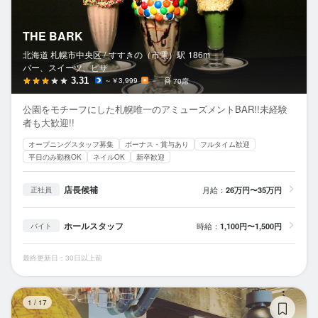
THE BARK
北海道 札幌市中央区 /
すすきの（市電）
駅
186m
バー、スイーツ、ピザ
3.31
～￥3,999
－
70席
公園をモチーフにした札幌唯一のアミューズメントBAR!!未経験
者も大歓迎!!
オープニングスタッフ募集
ボーナス・賞与あり
フルタイム歓迎
平日のみ勤務OK
ネイルOK
新卒歓迎
店長候補
月給：
26万円〜35万円
正社員
ホールスタッフ
時給：
1,100円〜1,500円
バイト
最終更新日：30日以上前
OT
1
/
17