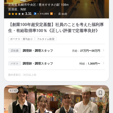
北海道 札幌市中央区 /
豊水すすきの
駅
108m
居酒屋、海鮮
3.31
～￥4,999
－
90席
【創業100年超安定基盤】社員のことを考えた福利厚
生・有給取得率100％《正しい評価で定着率良好》
ボーナス・賞与あり
フルタイム歓迎
調理師・調理スタッフ
月給：
27万円〜29万円
正社員
調理師・調理スタッフ
時給：
1,300円〜
バイト
最終更新日：30日以上前
サ
1
/
17