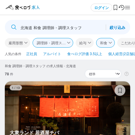
メニュー
ログイン
絞り込み
北海道 和食 調理師・調理スタッフ
ログイン・無料会員登録
雇用形態
調理師・調理スタッフ
給与
和食
こだわ
食べログ求人TOP
正社員
アルバイト
食べログ評価 3.5以上
個人経営(2店舗
人気の条件
和食 調理師・調理スタッフ の求人情報 - 北海道
求人検索
78
件
マイページ管理
大
1
/
13
閲覧履歴
気になる求人
検索履歴・保存した条件
大衆ランド 居酒屋チバ