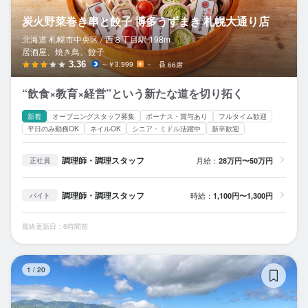
炭火野菜巻き串と餃子 博多うずまき 札幌大通り店
北海道 札幌市中央区 /
西８丁目
駅
198m
居酒屋、焼き鳥、餃子
3.36
～￥3,999
－
66席
“飲食×教育×経営”という新たな道を切り拓く
新着
オープニングスタッフ募集
ボーナス・賞与あり
フルタイム歓迎
平日のみ勤務OK
ネイルOK
シニア・ミドル活躍中
新卒歓迎
調理師・調理スタッフ
月給：
28万円〜50万円
正社員
調理師・調理スタッフ
時給：
1,100円〜1,300円
バイト
最終更新日：6時間前
小
1
/
20