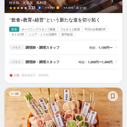
焼き鳥、居酒屋、鳥料理
3.15
～￥4,999
～￥4,999
37席
“飲食×教育×経営”という新たな道を切り拓く
新着
オープニングスタッフ募集
フルタイム歓迎
平日のみ勤務OK
ネイルOK
シニア・ミドル活躍中
新卒歓迎
調理師・調理スタッフ
時給：
1,100円〜
バイト
調理師・調理スタッフ
時給：
1,200円〜1,300円
バイト
人気
最終更新日：6時間前
炭
1
/
22