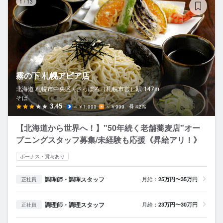
1
/
13
霧の下 札幌アピア店
北海道 札幌市中央区 /
さっぽろ（札幌市営）
駅
147m
そば
3.45
～￥1,999
～￥999
42席
【北海道から世界へ！】"50年続く老舗蕎麦店"オー
プニングスタッフ募集/未経験も応援《昇給アリ！》
ボーナス・賞与あり
調理師・調理スタッフ
月給：
25万円〜35万円
正社員
調理師・調理スタッフ
月給：
23万円〜30万円
正社員