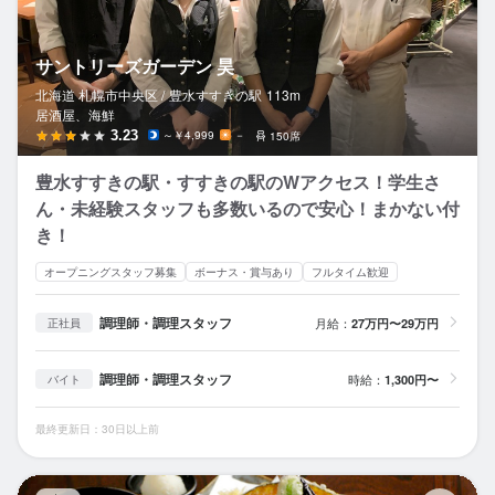
サントリーズガーデン 昊
北海道 札幌市中央区 /
豊水すすきの
駅
113m
居酒屋、海鮮
3.23
～￥4,999
－
150席
豊水すすきの駅・すすきの駅のWアクセス！学生さ
ん・未経験スタッフも多数いるので安心！まかない付
き！
オープニングスタッフ募集
ボーナス・賞与あり
フルタイム歓迎
調理師・調理スタッフ
月給：
27万円〜29万円
正社員
調理師・調理スタッフ
時給：
1,300円〜
バイト
最終更新日：30日以上前
霧