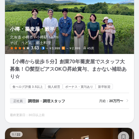
小樽・蕎麦屋・籔半
北海道 小樽市 /
小樽
駅
187m
そば、うどん、郷土料理
3.63
～￥3,999
～￥2,999
45席
【小樽から徒歩５分】創業70年蕎麦屋でスタッフ大
募集！◎髪型ピアスOK◎昇給賞与、まかない補助あ
り☆
食べログ評価 3.5以上
個人経営
ボーナス・賞与あり
新卒歓迎
調理師・調理スタッフ
月給：
20万円〜
正社員
最終更新日：30日以上前
う
1
/
22