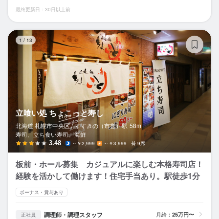
最終更新日：30日以上前
立
1
/
13
立喰い処 ちょこっと寿し
北海道 札幌市中央区 /
すすきの（市営）
駅
58m
寿司、立ち食い寿司、海鮮
3.48
～￥2,999
～￥3,999
9席
板前・ホール募集 カジュアルに楽しむ本格寿司店！
経験を活かして働けます！住宅手当あり。駅徒歩1分
ボーナス・賞与あり
調理師・調理スタッフ
月給：
25万円〜
正社員