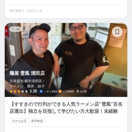
最終更新日：30日以上前
麺
1
/
13
麺屋 雪風 清田店
北海道 札幌市清田区 /
ラーメン、豚丼、餃子
3.39
～￥1,999
～￥999
32席
【すすきので行列ができる人気ラーメン店"雪風"百名
店選出】独立を目指して学びたい方大歓迎！未経験
小さなお店
新卒歓迎