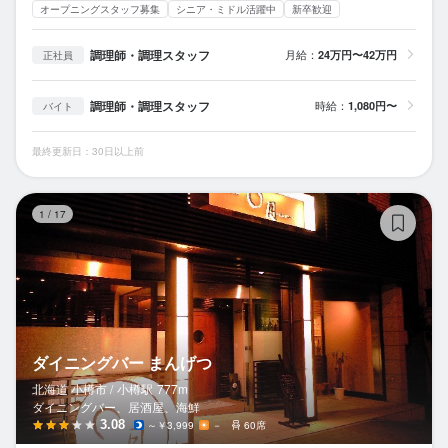
オープニングスタッフ募集
シニア・ミドル活躍中
新卒歓迎
調理師・調理スタッフ
月給：
24万円〜42万円
正社員
調理師・調理スタッフ
時給：
1,080円〜
バイト
最終更新日：30日以上前
ダ
1
/
17
ダイニングバー まんげつ
北海道 小樽市 /
小樽
駅
777m
ダイニングバー、居酒屋、海鮮
3.08
～￥3,999
－
60席