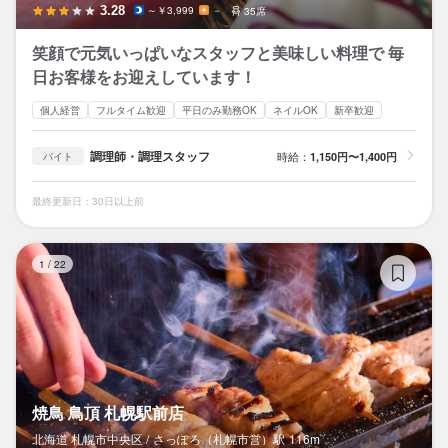
3.28
～￥3,999
－
35席
笑顔で元気いっぱいなスタッフと美味しい料理で 毎
日お客様をお迎えしています！
個人経営
フルタイム歓迎
平日のみ勤務OK
ネイルOK
新卒歓迎
調理師・調理スタッフ
時給：
1,150円〜1,400円
バイト
最終更新日：30日以上前
焼
1
/
22
焼鳥 鳥頂 札幌駅前店
北海道 札幌市中央区 /
さっぽろ（札幌市営）
駅
116m