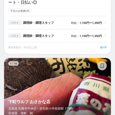
ート・日払い◎
平日のみ勤務OK
調理師・調理スタッフ
時給：
1,150円〜1,350円
バイト
調理師・調理スタッフ
時給：
1,150円〜1,350円
バイト
最終更新日：30日以上前
他1件
下
1
/
16
下町ウルフ おさかな店
北海道 札幌市中央区 /
資生館小学校前
駅
179m
居酒屋、海鮮、鍋