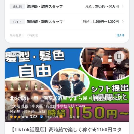
調理師・調理スタッフ
月給：
28万円〜50万円
正社員
調理師・調理スタッフ
時給：
1,200円〜1,300円
バイト
最終更新日：6時間前
他1件
北
1
/
25
北の海鮮・串・個室居酒屋 なまら屋 札幌すすきの店
北海道 札幌市中央区 /
資生館小学校前
駅
164m
居酒屋、焼き鳥、海鮮
3.08
～￥3,999
－
60席
【TikTok話題店】高時給で楽しく稼ぐ★1150円スタ