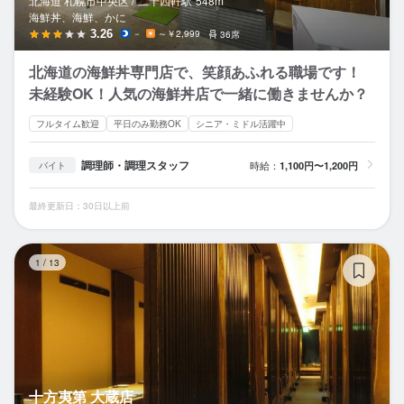
北海道 札幌市中央区 /
二十四軒
駅
548m
海鮮丼、海鮮、かに
3.26
－
～￥2,999
36席
北海道の海鮮丼専門店で、笑顔あふれる職場です！
未経験OK！人気の海鮮丼店で一緒に働きませんか？
フルタイム歓迎
平日のみ勤務OK
シニア・ミドル活躍中
調理師・調理スタッフ
時給：
1,100円〜1,200円
バイト
最終更新日：30日以上前
十
1
/
13
十方夷第 大蔵店