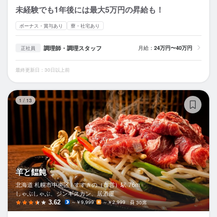
未経験でも1年後には最大5万円の昇給も！
ボーナス・賞与あり
寮・社宅あり
調理師・調理スタッフ
月給：
24万円〜40万円
正社員
最終更新日：30日以上前
羊
1
/
13
羊と饂飩
北海道 札幌市中央区 /
すすきの（市営）
駅
76m
しゃぶしゃぶ、ジンギスカン、居酒屋
3.62
～￥9,999
～￥2,999
30席