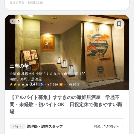
最終更新日：30日以上前
三
1
/
13
三海の華
北海道 札幌市中央区 /
すすきの（市電）
駅
120m
海鮮、寿司、居酒屋
3.47
～￥7,999
－
67席
【アルバイト募集】すすきのの海鮮居酒屋 学歴不
問・未経験・初バイトOK 日祝定休で働きやすい職
場
調理師・調理スタッフ
時給：
1,100円〜
バイト