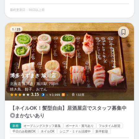
最終更新日：30日以上前
博
1
/
23
博多うずまき 旭川店
北海道 旭川市 /
旭川
駅
705m
焼き鳥、餃子、おでん
3.15
～￥3,999
－
132席
【ネイルOK！髪型自由】居酒屋店でスタッフ募集中
◎まかないあり
新着
オープニングスタッフ募集
ボーナス・賞与あり
フルタイム歓迎
平日のみ勤務OK
ネイルOK
シニア・ミドル活躍中
新卒歓迎