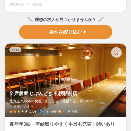
最終更新日：30日以上前
理想の求人が見つかりませんか？
条件を絞り込む
全
1
/
13
全席個室 じぶんどき 札幌駅前店
北海道 札幌市中央区 /
さっぽろ（札幌市営）
駅
247m
居酒屋、天ぷら
3.07
～￥4,999
－
70席
賞与年3回・有給取りやすく手当も充実！賄いあり