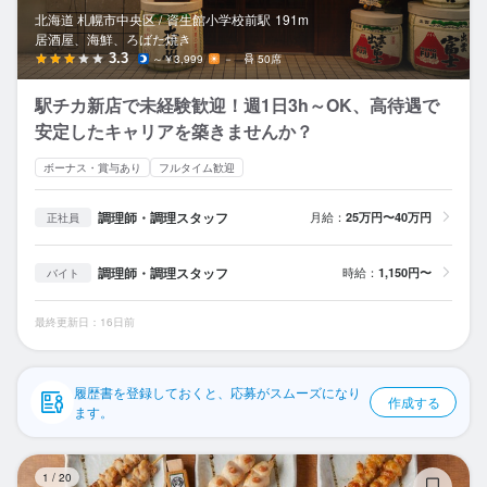
応募履歴
北海道 札幌市中央区 /
資生館小学校前
駅
191m
居酒屋、海鮮、ろばた焼き
WEB履歴書
3.3
～￥3,999
－
50席
駅チカ新店で未経験歓迎！週1日3h～OK、高待遇で
スカウト・メルマガ受信設定
安定したキャリアを築きませんか？
ヘルプ・お問い合わせフォーム
ボーナス・賞与あり
フルタイム歓迎
掲載をご検討の店舗様へ
調理師・調理スタッフ
月給：
25万円〜40万円
正社員
食べログ求人PRESS
調理師・調理スタッフ
時給：
1,150円〜
バイト
プライバシーポリシー
最終更新日：16日前
利用規約
企業情報
履歴書を登録しておくと、応募がスムーズになり
作成する
ます。
焼
1
/
20