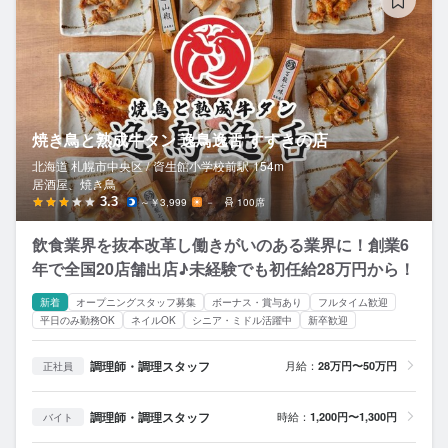
焼き鳥と熟成牛タン 逸鳥逸舌 すすきの店
北海道 札幌市中央区 /
資生館小学校前
駅
154m
居酒屋、焼き鳥
3.3
～￥3,999
－
100席
飲食業界を抜本改革し働きがいのある業界に！創業6
年で全国20店舗出店♪未経験でも初任給28万円から！
新着
オープニングスタッフ募集
ボーナス・賞与あり
フルタイム歓迎
平日のみ勤務OK
ネイルOK
シニア・ミドル活躍中
新卒歓迎
調理師・調理スタッフ
月給：
28万円〜50万円
正社員
調理師・調理スタッフ
時給：
1,200円〜1,300円
バイト