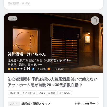
最終更新日：6時間前
笑
1
/
13
笑和酒場 けいちゃん
北海道 札幌市白石区 /
白石（札幌市営）
駅
431m
居酒屋、海鮮、日本酒バー
3.34
～￥5,999
－
20席
初心者活躍中 予約必須の人気居酒屋 笑いの絶えない
アットホーム感が自慢 20～30代多数在籍中
個人経営
小さなお店
フルタイム歓迎
ネイルOK
調理師・調理スタッフ
時給：
1,075円〜
バイト