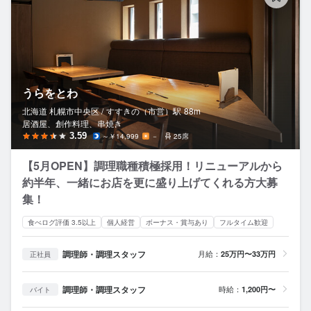
うらをとわ
北海道 札幌市中央区 /
すすきの（市営）
駅
88m
居酒屋、創作料理、串焼き
3.59
～￥14,999
－
25席
【5月OPEN】調理職種積極採用！リニューアルから
約半年、一緒にお店を更に盛り上げてくれる方大募
集！
食べログ評価 3.5以上
個人経営
ボーナス・賞与あり
フルタイム歓迎
調理師・調理スタッフ
月給：
25万円〜33万円
正社員
調理師・調理スタッフ
時給：
1,200円〜
バイト