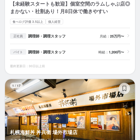
【未経験スタートも歓迎】個室空間のラムしゃぶ店◎
まかない・社割あり！月8日休で働きやすい
食べログ評価 3.5以上
個人経営
調理師・調理スタッフ
月給：
25万円〜
正社員
調理師・調理スタッフ
時給：
1,200円〜
バイト
最終更新日：30日以上前
札
1
/
17
札幌海鮮丼 丼兵衛 場外市場店