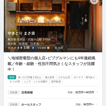
やきとり まさ吉
東京都 目黒区 /
武蔵小山
駅
315m
焼き鳥、居酒屋、日本酒バー
3.56
～￥5,999
－
16席
＼地域密着型の個人店×ビブグルマンにも4年連続掲
載／年齢・経験・性別不問気さくなスタッフが活躍
中！
新着
食べログ評価 3.5以上
個人経営
小さなお店
ボーナス・賞与あり
ネイルOK
シニア・ミドル活躍中
新卒歓迎
店長候補
月給：
32万円〜40万円
正社員
ホールスタッフ
月給：
30万円〜
正社員