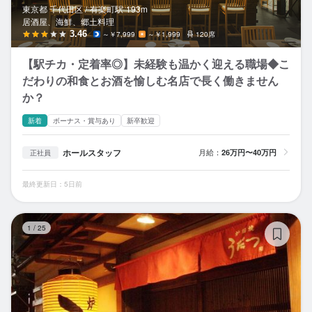
東京都 千代田区 /
有楽町
駅
193m
居酒屋、海鮮、郷土料理
3.46
～￥7,999
～￥1,999
120席
【駅チカ・定着率◎】未経験も温かく迎える職場◆こ
だわりの和食とお酒を愉しむ名店で長く働きません
か？
新着
ボーナス・賞与あり
新卒歓迎
ホールスタッフ
月給：
26万円〜40万円
正社員
最終更新日：5日前
炉
1
/
25