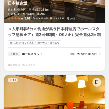
日本橋逢坂
東京都 中央区 /
三越前
駅
383m
日本料理、創作料理、居酒屋
3.61
～￥19,999
～￥1,999
20席
＜人形町駅5分＞食通が集う日本料理店でホールスタ
ッフ急募★ア）週2日4時間～OK♪正）完全週休2日制
食べログ評価 3.5以上
ボーナス・賞与あり
ホールスタッフ
月給：
20万円〜35万円
正社員
最終更新日：30日以上前
La
1
/
21