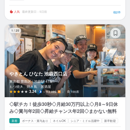
人気
最終更新日：5日前
他2件
や
1
/
25
やきとん ひなた 池袋西口店
東京都 豊島区 /
池袋
駅
418m
もつ焼き、焼き鳥、居酒屋
3.24
～￥2,999
－
100席
◇駅チカ！徒歩30秒◇月給30万円以上◇月8～9日休
み◇賞与年2回◇昇給チャンス年2回◇まかない無料
新着
ボーナス・賞与あり
ネイルOK
シニア・ミドル活躍中
新卒歓迎