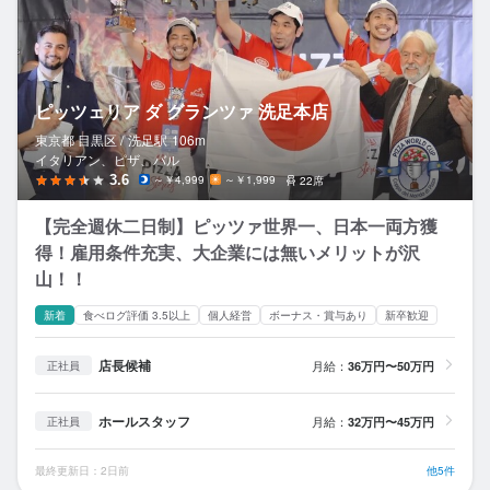
ピッツェリア ダ グランツァ 洗足本店
東京都 目黒区 /
洗足
駅
106m
イタリアン、ピザ、バル
3.6
～￥4,999
～￥1,999
22席
【完全週休二日制】ピッツァ世界一、日本一両方獲
得！雇用条件充実、大企業には無いメリットが沢
山！！
新着
食べログ評価 3.5以上
個人経営
ボーナス・賞与あり
新卒歓迎
店長候補
月給：
36万円〜50万円
正社員
ホールスタッフ
月給：
32万円〜45万円
正社員
最終更新日：2日前
他5件