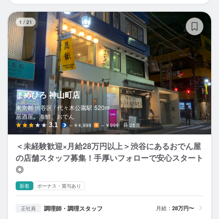
ま
1
/
21
まめひろ 神山町店
東京都 渋谷区 /
代々木公園
駅
520m
居酒屋、海鮮、おでん
3.1
～￥4,999
～￥999
25席
＜未経験歓迎×月給28万円以上＞渋谷にあるおでん屋
の店舗スタッフ募集！手厚いフォローで安心スタート
◎
新着
ボーナス・賞与あり
調理師・調理スタッフ
月給：
28万円〜
正社員