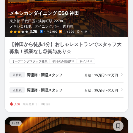
メキシカンダイニング ESO 神田
東京都 千代田区 /
淡路町
駅
227m
メキシコ料理、ダイニングバー、肉料理
3.26
～￥2,999
～￥999
42席
【神田から徒歩1分】おしゃレストランでスタッフ大
募集！残業なし◎賞与あり☆
オープニングスタッフ募集
平日のみ勤務OK
ネイルOK
調理師・調理スタッフ
月給：
25万円〜30万円
正社員
調理師・調理スタッフ
月給：
25万円〜30万円
正社員
人気
最終更新日：18日前
炭
1
/
22