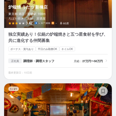
炉端焼 うだつ 新橋店
東京都 港区 /
新橋
駅
168m
ろばた焼き、海鮮、居酒屋
3.42
～￥7,999
－
60席
独立実績あり！伝統の炉端焼きと五つ星食材を学び、
共に進化する仲間募集
ボーナス・賞与あり
平日のみ勤務OK
ネイルOK
調理師・調理スタッフ
月給：
27万円〜50万円
正社員
最終更新日：10日前
メ
1
/
21