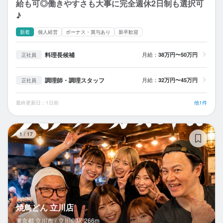
給も可◎働きやすさも大事に完全週休2日制も選択可
♪
新着
個人経営
ボーナス・賞与あり
新卒歓迎
料理長候補
月給：
38万円〜50万円
正社員
調理師・調理スタッフ
月給：
32万円〜45万円
正社員
最終更新日：1日前
他1件
焼
1
/
17
焼鳥どん 立川店
東京都 立川市 /
立川南
駅
266m