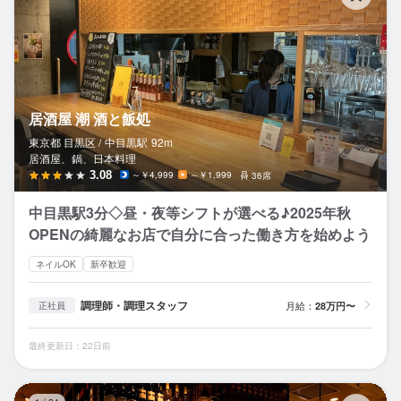
居酒屋 潮 酒と飯処
東京都 目黒区 /
中目黒
駅
92m
居酒屋、鍋、日本料理
3.08
～￥4,999
～￥1,999
36席
中目黒駅3分◇昼・夜等シフトが選べる♪2025年秋
OPENの綺麗なお店で自分に合った働き方を始めよう
ネイルOK
新卒歓迎
調理師・調理スタッフ
月給：
28万円〜
正社員
最終更新日：22日前
か