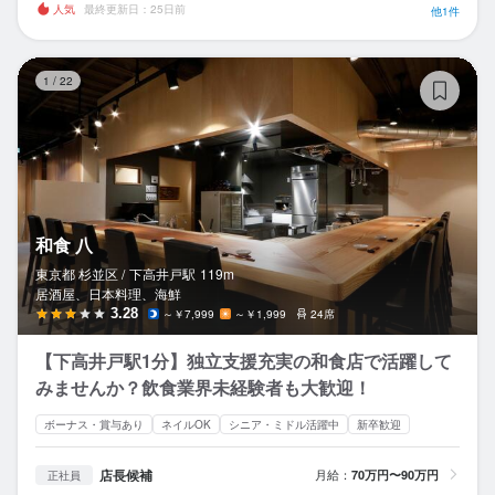
人気
最終更新日：25日前
他1件
和
1
/
22
和食 八
東京都 杉並区 /
下高井戸
駅
119m
居酒屋、日本料理、海鮮
3.28
～￥7,999
～￥1,999
24席
【下高井戸駅1分】独立支援充実の和食店で活躍して
みませんか？飲食業界未経験者も大歓迎！
ボーナス・賞与あり
ネイルOK
シニア・ミドル活躍中
新卒歓迎
店長候補
月給：
70万円〜90万円
正社員