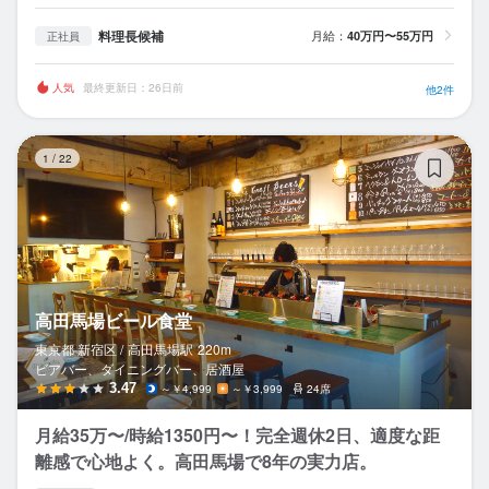
料理長候補
月給：
40万円〜55万円
正社員
人気
最終更新日：26日前
他2件
高
1
/
22
高田馬場ビール食堂
東京都 新宿区 /
高田馬場
駅
220m
ビアバー、ダイニングバー、居酒屋
3.47
～￥4,999
～￥3,999
24席
月給35万〜/時給1350円〜！完全週休2日、適度な距
離感で心地よく。高田馬場で8年の実力店。