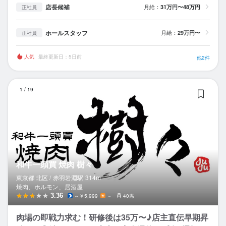
店長候補
月給：
31万円〜48万円
正社員
ホールスタッフ
月給：
29万円〜
正社員
人気
最終更新日：5日前
他2件
和
1
/
19
和牛一頭買 焼肉 樹々
東京都 北区 /
赤羽岩淵
駅
314m
焼肉、ホルモン、居酒屋
3.36
～￥5,999
－
40席
肉場の即戦力求む！研修後は35万〜♪店主直伝早期昇