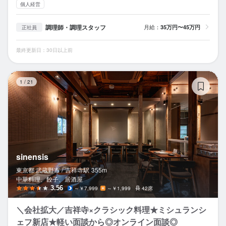
個人経営
調理師・調理スタッフ
月給：
35万円〜45万円
正社員
最終更新日：30日以上前
si
1
/
21
sinensis
東京都 武蔵野市 /
吉祥寺
駅
355m
中華料理、餃子、居酒屋
3.56
～￥7,999
～￥1,999
42席
＼会社拡大／吉祥寺×クラシック料理★ミシュランシ
ェフ新店★軽い面談から◎オンライン面談◎