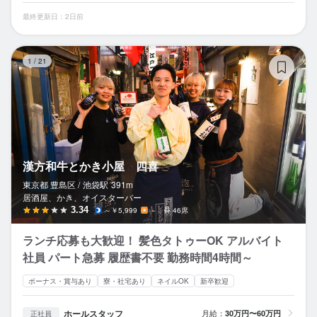
最終更新日：2日前
漢
1
/
21
漢方和牛とかき小屋 四喜
東京都 豊島区 /
池袋
駅
391m
居酒屋、かき、オイスターバー
3.34
～￥5,999
－
46席
ランチ応募も大歓迎！ 髪色タトゥーOK アルバイト
社員 パート急募 履歴書不要 勤務時間4時間～
ボーナス・賞与あり
寮・社宅あり
ネイルOK
新卒歓迎
ホールスタッフ
月給：
30万円〜60万円
正社員