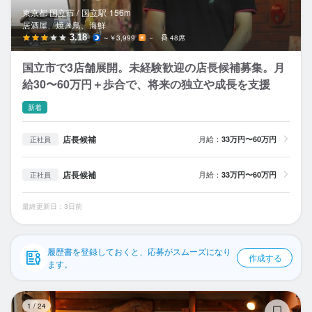
応募履歴
東京都 国立市 /
国立
駅
156m
居酒屋、焼き鳥、海鮮
WEB履歴書
3.18
～￥3,999
－
48席
国立市で3店舗展開。未経験歓迎の店長候補募集。月
スカウト・メルマガ受信設定
給30〜60万円＋歩合で、将来の独立や成長を支援
ヘルプ・お問い合わせフォーム
新着
掲載をご検討の店舗様へ
店長候補
月給：
33万円〜60万円
正社員
食べログ求人PRESS
店長候補
月給：
33万円〜60万円
正社員
プライバシーポリシー
最終更新日：3日前
利用規約
企業情報
履歴書を登録しておくと、応募がスムーズになり
作成する
ます。
や
1
/
24