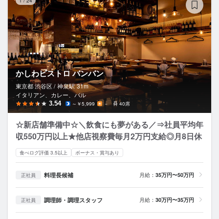
1
/
24
かしわビストロ バンバン
東京都 渋谷区 /
神泉
駅
31m
イタリアン、カレー、バル
3.54
～￥5,999
－
40席
☆新店舗準備中☆＼飲食にも夢がある／⇒社員平均年
収550万円以上★他店視察費毎月2万円支給◎月8日休
食べログ評価 3.5以上
ボーナス・賞与あり
料理長候補
月給：
35万円〜50万円
正社員
調理師・調理スタッフ
月給：
30万円〜35万円
正社員