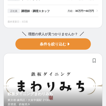
調理師・調理スタッフ
月給：
30万円〜60万円
正社員
最終更新日：3日前
理想の求人が見つかりませんか？
条件を絞り込む
鉄
鉄板ダイニングまわりみち
東京都 練馬区 /
大泉学園
駅
213m
居酒屋、鉄板焼き