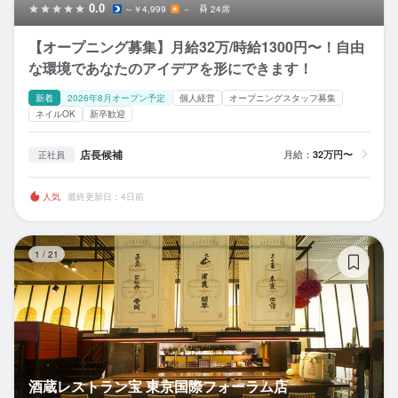
0.0
～￥4,999
－
24席
【オープニング募集】月給32万/時給1300円〜！自由
な環境であなたのアイデアを形にできます！
新着
2026年8月オープン予定
個人経営
オープニングスタッフ募集
ネイルOK
新卒歓迎
店長候補
月給：
32万円〜
正社員
人気
最終更新日：4日前
酒
1
/
21
酒蔵レストラン宝 東京国際フォーラム店