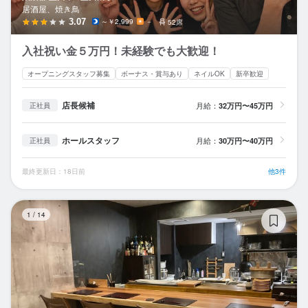
居酒屋、焼き鳥
3.07
～￥2,999
－
52席
入社祝い金５万円！未経験でも大歓迎！
オープニングスタッフ募集
ボーナス・賞与あり
ネイルOK
新卒歓迎
店長候補
月給：
32万円〜45万円
正社員
ホールスタッフ
月給：
30万円〜40万円
正社員
最終更新日：18日前
他3件
日
1
/
14