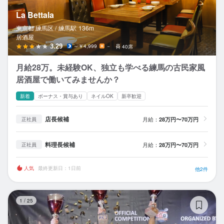
La Bettala
東京都 練馬区 /
練馬
駅
136m
居酒屋
3.29
～￥4,999
－
40席
月給28万。未経験OK、独立も学べる練馬の古民家風
居酒屋で働いてみませんか？
新着
ボーナス・賞与あり
ネイルOK
新卒歓迎
店長候補
月給：
28万円〜70万円
正社員
料理長候補
月給：
28万円〜70万円
正社員
人気
最終更新日：1日前
他2件
ピ
1
/
25