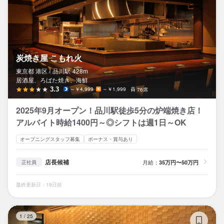
炭焼き屋 こもれ火
東京都 港区 /
品川
駅
428m
居酒屋、ろばた焼き、海鮮
3.3
～￥4,999
～￥1,999
76席
2025年9月オープン！品川駅徒歩5分の炉端焼き店！
アルバイト時給1400円～◎シフトは週1日～OK
オープニングスタッフ募集
ボーナス・賞与あり
店長候補
月給：
35万円〜50万円
正社員
最終更新日：19日前
居
1
/
25