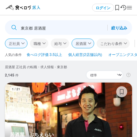
メニュー
ログイン
絞り込み
東京都 居酒屋
ログイン・無料会員登録
正社員
職種
給与
居酒屋
こだわり条件
食べログ求人TOP
食べログ評価 3.5以上
個人経営(2店舗以内)
オープニングス
人気の条件
居酒屋 正社員 の転職・求人情報 - 東京都
求人検索
2,145
件
マイページ管理
居
1
/
21
閲覧履歴
気になる求人
検索履歴・保存した条件
居酒屋 ぶちえらい