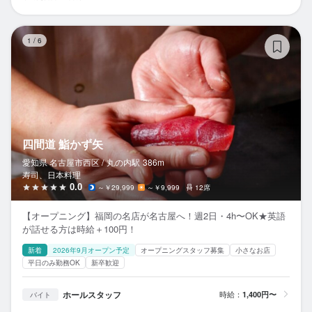
四
1
/
6
四間道 鮨かず矢
愛知県 名古屋市西区 /
丸の内
駅
386m
寿司、日本料理
0.0
～￥29,999
～￥9,999
12席
【オープニング】福岡の名店が名古屋へ！週2日・4h〜OK★英語
が話せる方は時給＋100円！
新着
2026年9月オープン予定
オープニングスタッフ募集
小さなお店
平日のみ勤務OK
新卒歓迎
ホールスタッフ
時給：
1,400円〜
バイト