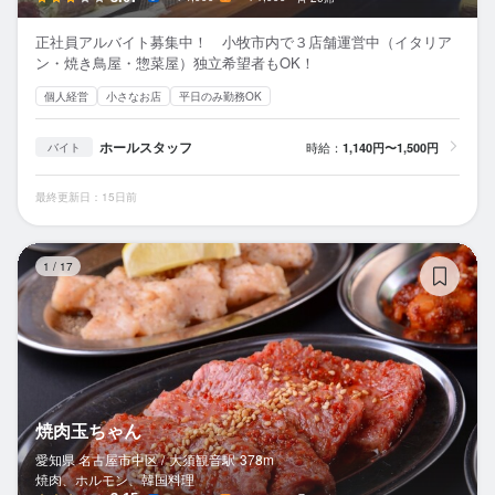
正社員アルバイト募集中！ 小牧市内で３店舗運営中（イタリア
ン・焼き鳥屋・惣菜屋）独立希望者もOK！
個人経営
小さなお店
平日のみ勤務OK
ホールスタッフ
時給：
1,140円〜1,500円
バイト
最終更新日：15日前
焼
1
/
17
焼肉玉ちゃん
愛知県 名古屋市中区 /
大須観音
駅
378m
焼肉、ホルモン、韓国料理