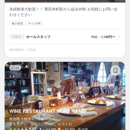
未経験者大歓迎！！ 豊田本町駅から徒歩30秒 お気軽にお問い合
わせください
個人経営
ネイルOK
ホールスタッフ
時給：
1,140円〜
バイト
最終更新日：15日前
WI
1
/
17
WINE RESTAURANT NONE NAME
愛知県 小牧市 /
小牧
駅
356m
イタリアン、ダイニングバー、ビストロ
3.07
～￥4,999
～￥1,999
20席