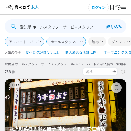
メニュー
ログイン
絞り込み
愛知県 ホールスタッフ・サービススタッフ
ログイン・無料会員登録
アルバイト・パート
ホールスタッフ・サービススタッフ
給与
ジャンル
食べログ求人TOP
食べログ評価 3.5以上
個人経営(2店舗以内)
オープニングス
人気の条件
飲食店 ホールスタッフ・サービススタッフ アルバイト・パート の求人情報 - 愛知県
求人検索
758
件
マイページ管理
炭
1
/
22
閲覧履歴
気になる求人
検索履歴・保存した条件
炭火野菜巻き串と餃子 博多うずまき 栄住吉店