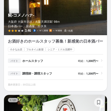
糀-コメノハナ-
大阪府 大阪市北区 /
大阪天満宮
駅
98m
日本酒バー、居酒屋、かき氷
3.46
～￥1,999
～￥999
15席
お酒好きのホールスタッフ募集！新感覚の日本酒バー
小さなお店
フルタイム歓迎
シニア・ミドル活躍中
ホールスタッフ
時給：
1,200円〜
バイト
調理師・調理スタッフ
時給：
1,200円〜
バイト
最終更新日：30日以上前
Ga
1
/
21