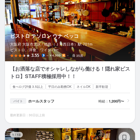
ビストロ テソロン ウナ ベッコ
大阪府 大阪市北区 /
福島（ＪＲ西日本）
駅
701m
ビストロ、洋食、ワインバー
3.55
～￥4,999
－
35席
【お洒落な店でオシャレしながら働ける！隠れ家ビス
トロ】STAFF積極採用中！！
食べログ評価 3.5以上
平日のみ勤務OK
ネイルOK
新卒歓迎
ホールスタッフ
時給：
1,200円〜
バイト
最終更新日：30日以上前
Sa
1
/
13