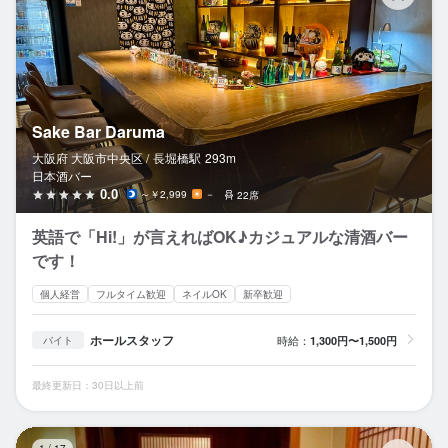
Sake Bar Daruma
大阪府 大阪市中央区 /
長堀橋
駅
293m
日本酒バー
0.0
～￥2,999
－
22席
英語で「Hi!」が言えればOK♪カジュアルな清酒バー
です！
個人経営
フルタイム歓迎
ネイルOK
新卒歓迎
ホールスタッフ
時給：
1,300円〜1,500円
バイト
最終更新日：30日以上前
隠