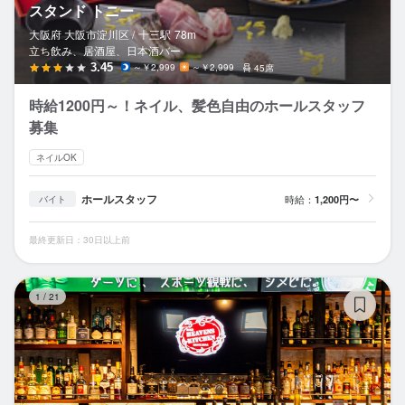
スタンド トニー
大阪府 大阪市淀川区 /
十三
駅
78m
立ち飲み、居酒屋、日本酒バー
3.45
～￥2,999
～￥2,999
45席
時給1200円～！ネイル、髪色自由のホールスタッフ
募集
ネイルOK
ホールスタッフ
時給：
1,200円〜
バイト
最終更新日：30日以上前
BA
1
/
21