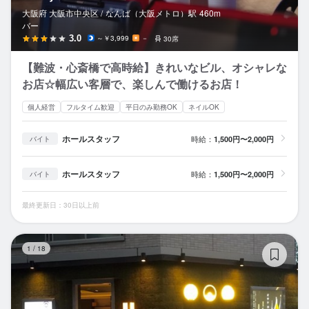
大阪府 大阪市中央区 /
なんば（大阪メトロ）
駅
460m
バー
3.0
～￥3,999
－
30席
【難波・心斎橋で高時給】きれいなビル、オシャレな
お店☆幅広い客層で、楽しんで働けるお店！
個人経営
フルタイム歓迎
平日のみ勤務OK
ネイルOK
ホールスタッフ
時給：
1,500円〜2,000円
バイト
ホールスタッフ
時給：
1,500円〜2,000円
バイト
最終更新日：30日以上前
糀
1
/
18