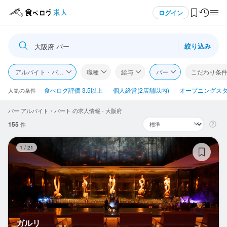
メニュー
ログイン
絞り込み
大阪府 バー
ログイン・無料会員登録
アルバイト・パート
職種
給与
バー
こだわり条
食べログ求人TOP
食べログ評価 3.5以上
個人経営(2店舗以内)
オープニングス
人気の条件
バー アルバイト・パート の求人情報 - 大阪府
求人検索
155
件
マイページ管理
ガ
1
/
21
閲覧履歴
気になる求人
検索履歴・保存した条件
ガルリ