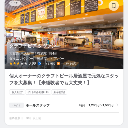
1
/
21
クラフトビア タヴァン
大阪府 東大阪市 /
布施
駅
184m
ダイニングバー、居酒屋、ビアバー
3.08
～￥3,999
－
36席
個人オーナーのクラフトビール居酒屋で元気なスタッ
フを大募集！【未経験者でも大丈夫！】
個人経営
平日のみ勤務OK
新卒歓迎
ホールスタッフ
時給：
1,200円〜1,500円
バイト
最終更新日：30日以上前