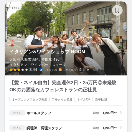
イ
1
/
13
イタリアン&ワインショップ NOOM
大阪府 大阪市西区 /
本町
駅
436m
イタリアン、ワインバー、スイーツ
3.44
～￥4,999
～￥1,999
22席
【髪・ネイル自由】完全週休2日・25万円◎未経験
OKのお洒落なカフェレストランの正社員
オープニングスタッフ募集
フルタイム歓迎
ネイルOK
新卒歓迎
ホールスタッフ
時給：
1,200円〜
バイト
調理師・調理スタッフ
時給：
1,200円〜
バイト