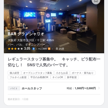
BAR グランシャリオ
大阪府 大阪市淀川区 /
十三
駅
406m
バー、バル、ダイニングバー
3.05
～￥2,999
－
25席
レギュラースタッフ募集中。 キャッチ、ビラ配布一
切なし！ SNSで人気のバーです。
個人経営
オープニングスタッフ募集
小さなお店
ボーナス・賞与あり
フルタイム歓迎
平日のみ勤務OK
ネイルOK
新卒歓迎
ホールスタッフ
時給：
1,500円〜2,000円
バイト
最終更新日：1日前