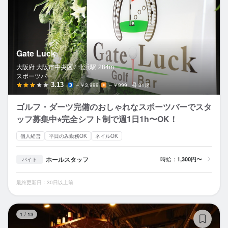
Gate Luck
大阪府 大阪市中央区 /
北浜
駅
284m
スポーツバー
3.13
～￥3,999
～￥999
31席
ゴルフ・ダーツ完備のおしゃれなスポーツバーでスタ
ッフ募集中⭐︎完全シフト制で週1日1h〜OK！
個人経営
平日のみ勤務OK
ネイルOK
ホールスタッフ
時給：
1,300円〜
バイト
最終更新日：30日以上前
ペ
1
/
13