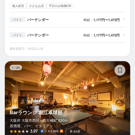
個人経営
小さなお店
平日のみ勤務OK
バーテンダー
時給：
1,177円〜1,472円
バイト
バーテンダー
時給：
1,177円〜1,472円
バイト
最終更新日：30日以上前
B
1
/
20
Barラウンジ 堀江卓球部
大阪府 大阪市西区 /
西大橋
駅
330m
居酒屋、バー、イタリアン
3.07
～￥2,999
－
60席