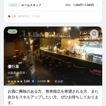
ホールスタッフ
時給：
1,250円〜1,560円
バイト
人気
最終更新日：27日前
優
1
/
21
優行扉
大阪府 吹田市 /
バー
3.04
～￥2,999
－
25席
お酒に興味のある方、将来独立を希望される方、また
自分をスキルアップしたい方、ぜひお待ちしておりま
す。