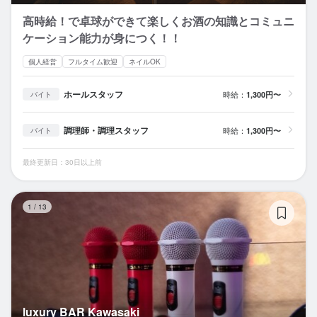
高時給！で卓球ができて楽しくお酒の知識とコミュニ
ケーション能力が身につく！！
個人経営
フルタイム歓迎
ネイルOK
ホールスタッフ
時給：
1,300円〜
バイト
調理師・調理スタッフ
時給：
1,300円〜
バイト
最終更新日：30日以上前
lu
1
/
13
luxury BAR Kawasaki