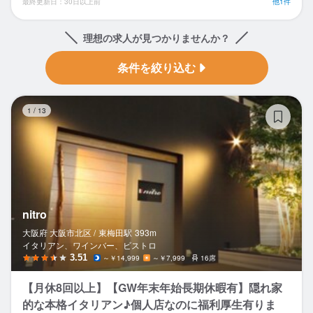
最終更新日：30日以上前
他1件
理想の求人が見つかりませんか？
条件を絞り込む
nit
1
/
13
nitro
大阪府 大阪市北区 /
東梅田
駅
393m
イタリアン、ワインバー、ビストロ
3.51
～￥14,999
～￥7,999
16席
【月休8回以上】【GW年末年始長期休暇有】隠れ家
的な本格イタリアン♪個人店なのに福利厚生有りま