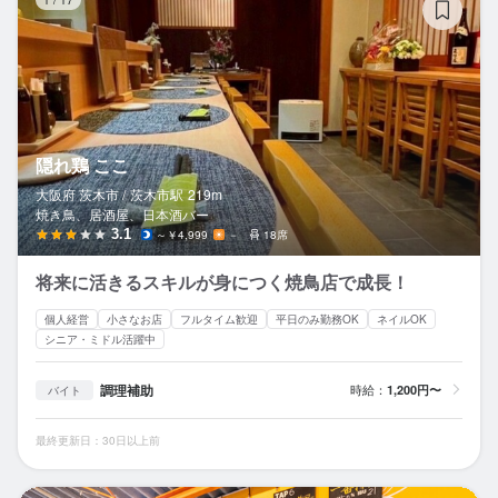
1
/
17
隠れ鶏 ここ
大阪府 茨木市 /
茨木市
駅
219m
焼き鳥、居酒屋、日本酒バー
3.1
～￥4,999
－
18席
将来に活きるスキルが身につく焼鳥店で成長！
個人経営
小さなお店
フルタイム歓迎
平日のみ勤務OK
ネイルOK
シニア・ミドル活躍中
調理補助
時給：
1,200円〜
バイト
最終更新日：30日以上前
ク