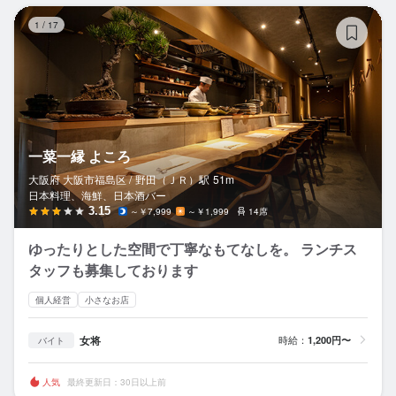
一
1
/
17
一菜一縁 よころ
大阪府 大阪市福島区 /
野田（ＪＲ）
駅
51m
日本料理、海鮮、日本酒バー
3.15
～￥7,999
～￥1,999
14席
ゆったりとした空間で丁寧なもてなしを。 ランチス
タッフも募集しております
個人経営
小さなお店
女将
時給：
1,200円〜
バイト
人気
最終更新日：30日以上前