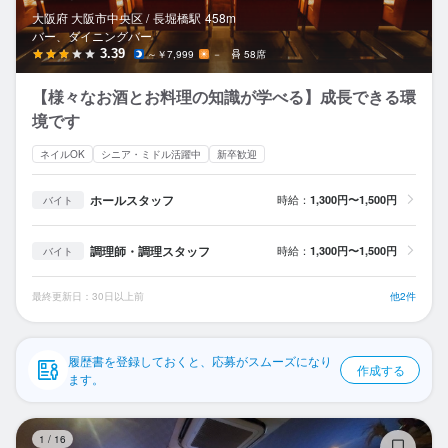
応募履歴
大阪府 大阪市中央区 /
長堀橋
駅
458m
バー、ダイニングバー
WEB履歴書
3.39
～￥7,999
－
58席
【様々なお酒とお料理の知識が学べる】成長できる環
スカウト・メルマガ受信設定
境です
ヘルプ・お問い合わせフォーム
ネイルOK
シニア・ミドル活躍中
新卒歓迎
掲載をご検討の店舗様へ
ホールスタッフ
時給：
1,300円〜1,500円
バイト
食べログ求人PRESS
調理師・調理スタッフ
時給：
1,300円〜1,500円
バイト
プライバシーポリシー
最終更新日：30日以上前
他2件
利用規約
企業情報
履歴書を登録しておくと、応募がスムーズになり
作成する
ます。
B
1
/
16