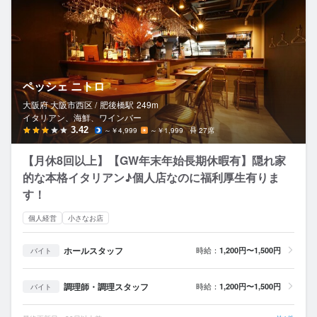
ペッシェ ニトロ
大阪府 大阪市西区 /
肥後橋
駅
249m
イタリアン、海鮮、ワインバー
3.42
～￥4,999
～￥1,999
27席
【月休8回以上】【GW年末年始長期休暇有】隠れ家
的な本格イタリアン♪個人店なのに福利厚生有りま
す！
個人経営
小さなお店
ホールスタッフ
時給：
1,200円〜1,500円
バイト
調理師・調理スタッフ
時給：
1,200円〜1,500円
バイト