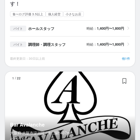
す！
食べログ評価 3.5以上
個人経営
小さなお店
ホールスタッフ
時給：
1,400円〜1,800円
バイト
調理師・調理スタッフ
時給：
1,400円〜1,800円
バイト
最終更新日：30日以上前
他1件
Ba
1
/
22
Bar Avalanche
大阪府 大阪市淀川区 /
十三
駅
407m
バー