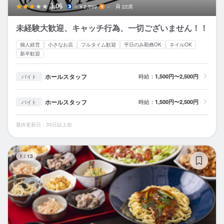
3.06
～￥2,999
－
22席
未経験大歓迎、キャッチ行為、一切ございません！！
個人経営
小さなお店
フルタイム歓迎
平日のみ勤務OK
ネイルOK
新卒歓迎
ホールスタッフ
時給：
1,500円〜2,500円
バイト
ホールスタッフ
時給：
1,500円〜2,500円
バイト
最終更新日：30日以上前
ス
1
/
13