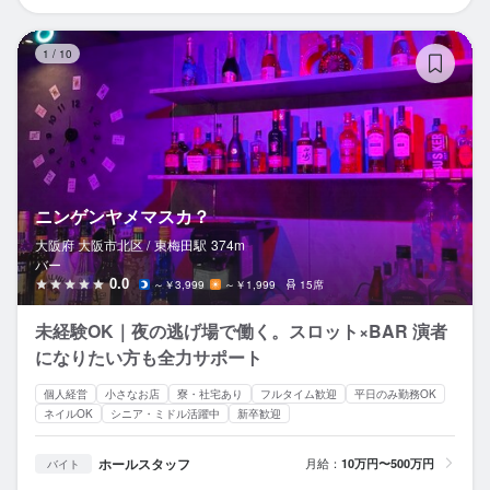
ニ
1
/
10
ニンゲンヤメマスカ？
大阪府 大阪市北区 /
東梅田
駅
374m
バー
0.0
～￥3,999
～￥1,999
15席
未経験OK｜夜の逃げ場で働く。スロット×BAR 演者
になりたい方も全力サポート
個人経営
小さなお店
寮・社宅あり
フルタイム歓迎
平日のみ勤務OK
ネイルOK
シニア・ミドル活躍中
新卒歓迎
ホールスタッフ
月給：
10万円〜500万円
バイト