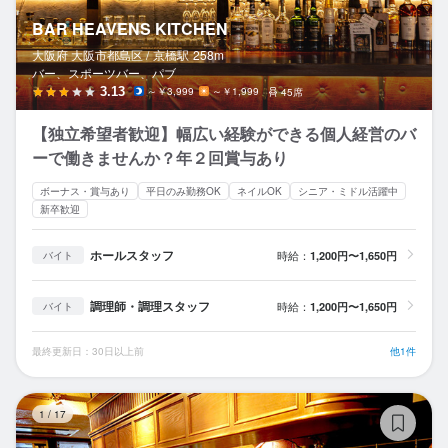
BAR HEAVENS KITCHEN
大阪府 大阪市都島区 /
京橋
駅
258m
バー、スポーツバー、パブ
3.13
～￥3,999
～￥1,999
45席
【独立希望者歓迎】幅広い経験ができる個人経営のバ
ーで働きませんか？年２回賞与あり
ボーナス・賞与あり
平日のみ勤務OK
ネイルOK
シニア・ミドル活躍中
新卒歓迎
ホールスタッフ
時給：
1,200円〜1,650円
バイト
調理師・調理スタッフ
時給：
1,200円〜1,650円
バイト
最終更新日：30日以上前
他1件
ビ
1
/
17