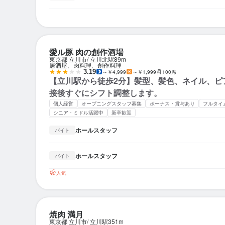
愛ル豚 肉の創作酒場
東京都 立川市
立川北駅
89m
居酒屋、肉料理、創作料理
3.19
～￥4,999
～￥1,999
100席
【立川駅から徒歩2分】髪型、髪色、ネイル、ピア
接後すぐにシフト調整します。
個人経営
オープニングスタッフ募集
ボーナス・賞与あり
フルタイ
シニア・ミドル活躍中
新卒歓迎
ホールスタッフ
バイト
ホールスタッフ
バイト
人気
焼肉 満月
東京都 立川市
立川駅
351m