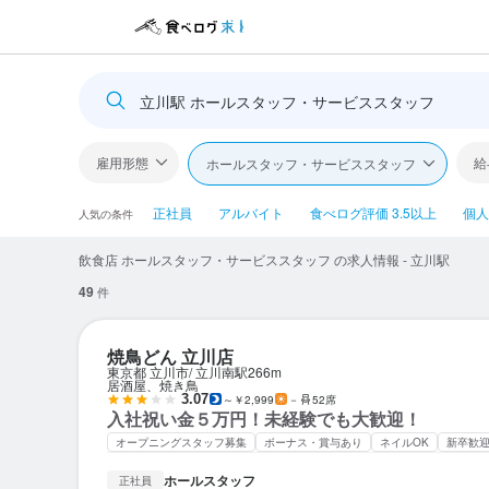
立川駅 ホールスタッフ・サービススタッフ
雇用形態
給
ホールスタッフ・サービススタッフ
正社員
アルバイト
食べログ評価 3.5以上
個人
人気の条件
飲食店 ホールスタッフ・サービススタッフ の求人情報 - 立川駅
49
件
焼鳥どん 立川店
東京都 立川市
立川南駅
266m
居酒屋、焼き鳥
3.07
～￥2,999
－
52席
入社祝い金５万円！未経験でも大歓迎！
オープニングスタッフ募集
ボーナス・賞与あり
ネイルOK
新卒歓
ホールスタッフ
正社員