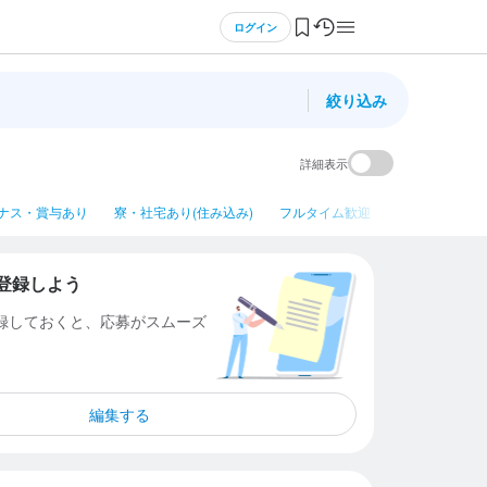
ログイン
絞り込み
詳細表示
ナス・賞与あり
寮・社宅あり(住み込み)
フルタイム歓迎
平日のみ勤務OK
登録しよう
登録しておくと、応募がスムーズ
編集する