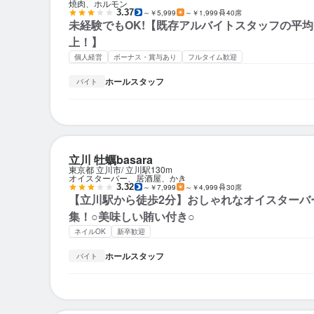
焼肉、ホルモン
3.37
～￥5,999
～￥1,999
40席
未経験でもOK!【既存アルバイトスタッフの平均時
上！】
個人経営
ボーナス・賞与あり
フルタイム歓迎
ホールスタッフ
バイト
立川 牡蠣basara
東京都 立川市
立川駅
130m
オイスターバー、居酒屋、かき
3.32
～￥7,999
～￥4,999
30席
【立川駅から徒歩2分】おしゃれなオイスターバ
集！○美味しい賄い付き○
ネイルOK
新卒歓迎
ホールスタッフ
バイト