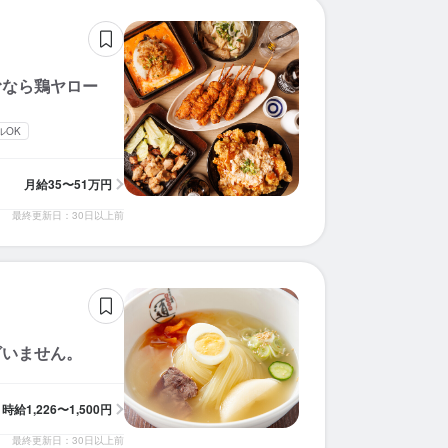
むなら鶏ヤロー
ルOK
月給
35〜51万円
最終更新日：30日以上前
ざいません。
時給
1,226〜1,500円
最終更新日：30日以上前