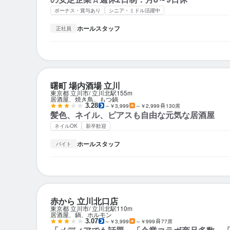
ボーナス・賞与あり
シニア・ミドル活躍中
ホールスタッフ
正社員
曙町 場内酒場 立川
東京都 立川市
立川北駅
155m
居酒屋、焼き鳥、もつ鍋
3.28
～￥3,999
～￥2,999
130席
髪色、ネイル、ピアスも自由な元気な居酒屋
ネイルOK
新卒歓迎
ホールスタッフ
バイト
赤から 立川北口店
東京都 立川市
立川北駅
110m
居酒屋、鍋、ホルモン
3.07
～￥3,999
～￥999
77席