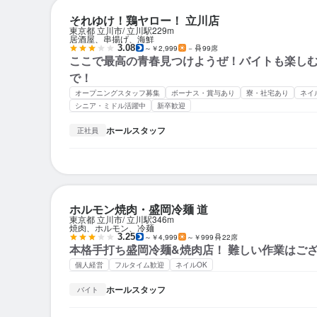
それゆけ！鶏ヤロー！ 立川店
東京都 立川市
立川駅
229m
居酒屋、串揚げ、海鮮
3.08
～￥2,999
－
99席
ここで最高の青春見つけようぜ！バイトも楽し
で！
オープニングスタッフ募集
ボーナス・賞与あり
寮・社宅あり
ネイ
シニア・ミドル活躍中
新卒歓迎
ホールスタッフ
正社員
ホルモン焼肉・盛岡冷麺 道
東京都 立川市
立川駅
346m
焼肉、ホルモン、冷麺
3.25
～￥4,999
～￥999
22席
本格手打ち盛岡冷麺&焼肉店！ 難しい作業はご
個人経営
フルタイム歓迎
ネイルOK
ホールスタッフ
バイト