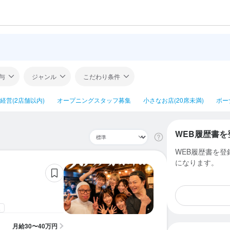
与
ジャンル
こだわり条件
経営(2店舗以内)
オープニングスタッフ募集
小さなお店(20席未満)
ボー
WEB履歴書を
WEB履歴書を
になります。
迎
月給
30〜40万円