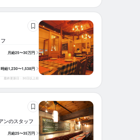
ッフ
月給
25〜30万円
時給
1,230〜1,538円
最終更新日：30日以上前
アンのスタッフ
月給
25〜35万円