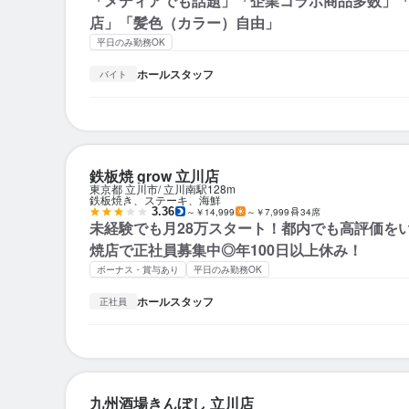
「メディアでも話題」「企業コラボ商品多数」
店」「髪色（カラー）自由」
平日のみ勤務OK
ホールスタッフ
バイト
鉄板焼 grow 立川店
東京都 立川市
立川南駅
128m
鉄板焼き、ステーキ、海鮮
3.36
～￥14,999
～￥7,999
34席
未経験でも月28万スタート！都内でも高評価を
焼店で正社員募集中◎年100日以上休み！
ボーナス・賞与あり
平日のみ勤務OK
ホールスタッフ
正社員
九州酒場きんぼし 立川店