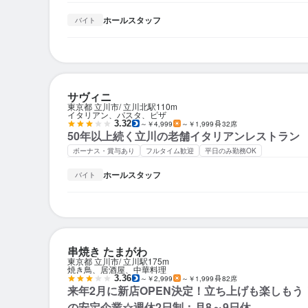
ホールスタッフ
バイト
サヴィニ
東京都 立川市
立川北駅
110m
イタリアン、パスタ、ピザ
3.32
～￥4,999
～￥1,999
32席
50年以上続く立川の老舗イタリアンレストラン
ボーナス・賞与あり
フルタイム歓迎
平日のみ勤務OK
ホールスタッフ
バイト
串焼き たまがわ
東京都 立川市
立川駅
175m
焼き鳥、居酒屋、中華料理
3.36
～￥2,999
～￥1,999
82席
来年2月に新店OPEN決定！立ち上げも楽しもう
の安定企業☆週休2日制：月8～9日休