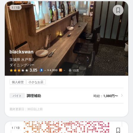
bl
1
/
13
blackswan
茨城県 水戸市 /
ダイニングバー
3.05
～￥4,999
－
15席
個人経営
小さなお店
調理補助
時給：
1,080円〜
バイト
最終更新日：30日以上前
イ
1
/
13