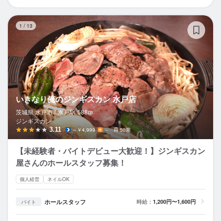
い
1
/
13
いきなり俺のジンギスカン 水戸店
茨城県 水戸市 /
水戸
駅
588m
ジンギスカン
3.11
～￥4,999
－
50席
【未経験者・バイトデビュー大歓迎！】ジンギスカン
屋さんのホールスタッフ募集！
個人経営
ネイルOK
ホールスタッフ
時給：
1,200円〜1,600円
バイト