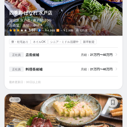
四季彩 はなれ 水戸店
茨城県 水戸市 /
水戸
駅
70m
居酒屋、海鮮、串焼き
3.07
～￥4,999
～￥2,999
125席
寮・社宅あり
ネイルOK
シニア・ミドル活躍中
新卒歓迎
店長候補
月給：
21万円〜40万円
正社員
料理長候補
月給：
21万円〜40万円
正社員
最終更新日：30日以上前
れ
1
/
17