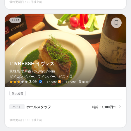
最終更新日：30日以上前
L'
1
/
13
L'IVRESSE-イヴレス-
茨城県 水戸市 /
水戸
駅
744m
ダイニングバー、ワインバー、ビストロ
3.09
～￥4,999
～￥1,999
30席
個人経営
ホールスタッフ
時給：
1,100円〜
バイト
最終更新日：30日以上前