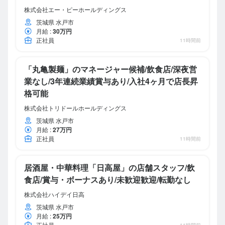
株式会社エー・ピーホールディングス
茨城県 水戸市
月給
:
30万円
正社員
11時間前
「丸亀製麺」のマネージャー候補/飲食店/深夜営
業なし/3年連続業績賞与あり/入社4ヶ月で店長昇
格可能
株式会社トリドールホールディングス
茨城県 水戸市
月給
:
27万円
正社員
11時間前
居酒屋・中華料理「日高屋」の店舗スタッフ/飲
食店/賞与・ボーナスあり/未歓迎歓迎/転勤なし
株式会社ハイデイ日高
茨城県 水戸市
月給
:
25万円
正社員