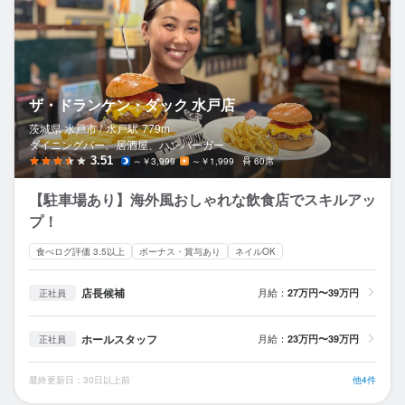
ザ・ドランケン・ダック 水戸店
茨城県 水戸市 /
水戸
駅
779m
ダイニングバー、居酒屋、ハンバーガー
3.51
～￥3,999
～￥1,999
60席
【駐車場あり】海外風おしゃれな飲食店でスキルアッ
プ！
食べログ評価 3.5以上
ボーナス・賞与あり
ネイルOK
店長候補
月給：
27万円〜39万円
正社員
ホールスタッフ
月給：
23万円〜39万円
正社員
最終更新日：30日以上前
他4件