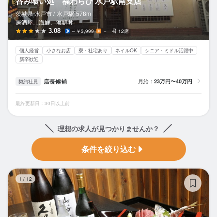
呑み喰い処 福わらひ 水戸駅南支店
茨城県 水戸市 /
水戸
駅
578m
居酒屋、海鮮、海鮮丼
3.08
～￥3,999
－
12席
個人経営
小さなお店
寮・社宅あり
ネイルOK
シニア・ミドル活躍中
新卒歓迎
店長候補
月給：
23万円〜40万円
契約社員
最終更新日：30日以上前
理想の求人が見つかりませんか？
条件を絞り込む
わ
1
/
12