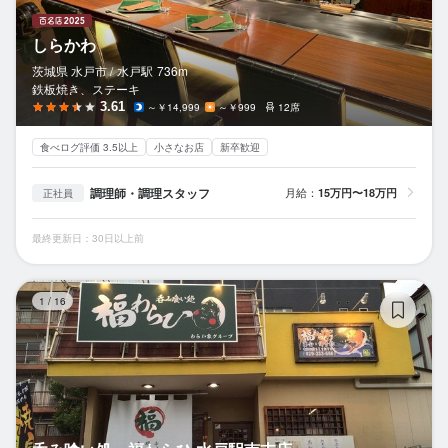
しらかわ
茨城県 水戸市 /
水戸
駅
736m
鉄板焼き、ステーキ
3.61
～￥14,999
～￥999
12席
食べログ評価 3.5以上
小さなお店
新卒歓迎
調理師・調理スタッフ
月給：
15万円〜18万円
正社員
最終更新日：30日以上前
呑
1
/
16