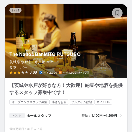
Th
1
/
17
The Natto&Bar MITO RUTSUBO
茨城県 水戸市 /
水戸
駅
76m
食堂、バー
3.09
～￥2,999
～￥1,999
10席
【茨城や水戸が好きな方！大歓迎】納豆や地酒を提供
するスタッフ募集中です！
オープニングスタッフ募集
小さなお店
フルタイム歓迎
ネイルOK
ホールスタッフ
時給：
1,100円〜1,200円
バイト
最終更新日：30日以上前