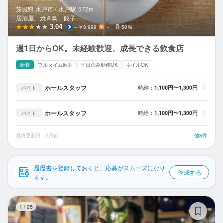
応募履歴
茨城県 水戸市 /
水戸
駅
572m
居酒屋、焼き鳥、餃子
WEB履歴書
3.04
～￥3,999
－
50席
週1日からOK。未経験歓迎、成長できる飲食店
スカウト・メルマガ受信設定
新着
フルタイム歓迎
平日のみ勤務OK
ネイルOK
ヘルプ・お問い合わせフォーム
ホールスタッフ
時給：
1,100円〜1,300円
バイト
掲載をご検討の店舗様へ
ホールスタッフ
時給：
1,100円〜1,300円
バイト
食べログ求人PRESS
プライバシーポリシー
最終更新日：1日前
他8件
利用規約
企業情報
履歴書を登録しておくと、応募がスムーズになり
作成する
ます。
ザ
1
/
25