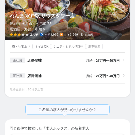
れんま 水戸駅 サウスタワー店
茨城県 水戸市 /
水戸
駅
73m
居酒屋、海鮮、串焼き
3.09
～￥3,999
～￥3,999
125席
寮・社宅あり
ネイルOK
シニア・ミドル活躍中
新卒歓迎
店長候補
月給：
21万円〜40万円
正社員
店長候補
月給：
21万円〜40万円
正社員
最終更新日：30日以上前
ご希望の求人が見つかりませんか？
同じ条件で検索した「求人ボックス」の新着求人