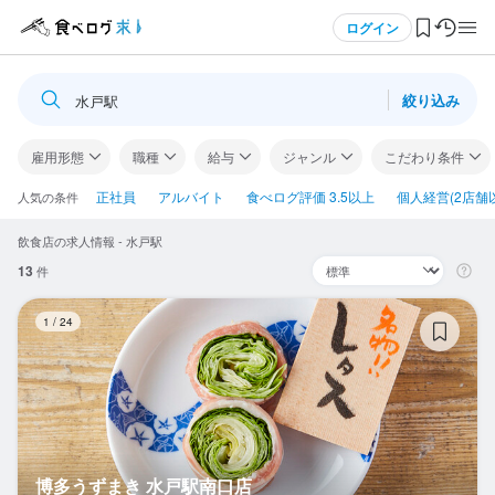
メニュー
ログイン
絞り込み
水戸駅
ログイン・無料会員登録
雇用形態
職種
給与
ジャンル
こだわり条件
食べログ求人TOP
正社員
アルバイト
食べログ評価 3.5以上
個人経営(2店舗
人気の条件
飲食店の求人情報 - 水戸駅
求人検索
13
件
マイページ管理
博
1
/
24
閲覧履歴
気になる求人
検索履歴・保存した条件
博多うずまき 水戸駅南口店