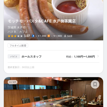
モッチモ・パスタ&CAFE 水戸御茶園店
茨城県 水戸市 /
パスタ、カフェ
3.07
～￥1,999
～￥1,999
58席
フルタイム歓迎
ホールスタッフ
時給：
1,100円〜1,500円
バイト
最終更新日：30日以上前
し
1
/
17