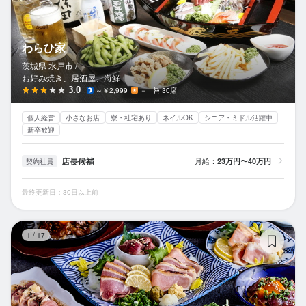
わらひ家
茨城県 水戸市 /
お好み焼き、居酒屋、海鮮
3.0
～￥2,999
－
30席
個人経営
小さなお店
寮・社宅あり
ネイルOK
シニア・ミドル活躍中
新卒歓迎
店長候補
月給：
23万円〜40万円
契約社員
最終更新日：30日以上前
四
1
/
17