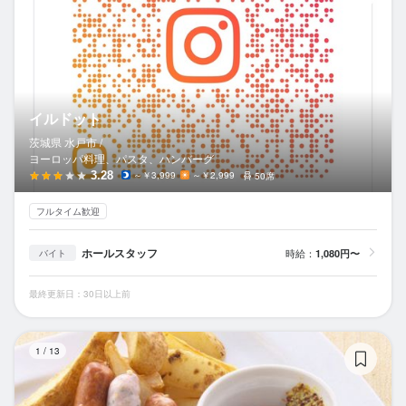
イルドット
茨城県 水戸市 /
ヨーロッパ料理、パスタ、ハンバーグ
3.28
～￥3,999
～￥2,999
50席
フルタイム歓迎
ホールスタッフ
時給：
1,080円〜
バイト
最終更新日：30日以上前
モ
1
/
13