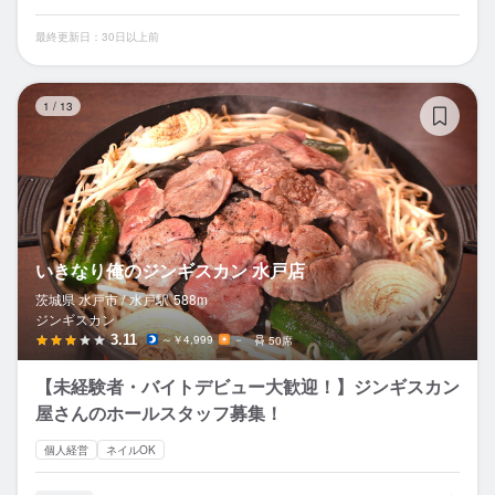
最終更新日：30日以上前
い
1
/
13
いきなり俺のジンギスカン 水戸店
茨城県 水戸市 /
水戸
駅
588m
ジンギスカン
3.11
～￥4,999
－
50席
【未経験者・バイトデビュー大歓迎！】ジンギスカン
屋さんのホールスタッフ募集！
個人経営
ネイルOK