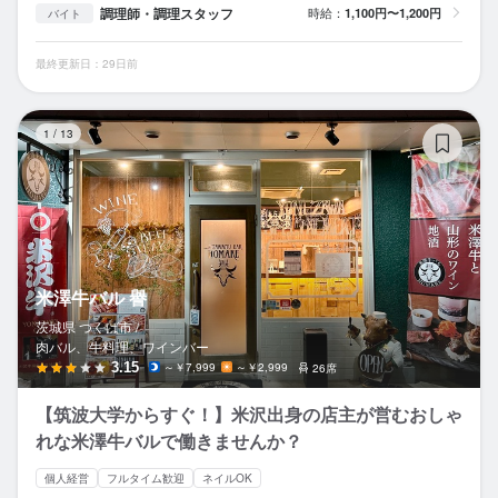
調理師・調理スタッフ
時給：
1,100円〜1,200円
バイト
最終更新日：29日前
米
1
/
13
米澤牛バル 譽
茨城県 つくば市 /
肉バル、牛料理、ワインバー
3.15
～￥7,999
～￥2,999
26席
【筑波大学からすぐ！】米沢出身の店主が営むおしゃ
れな米澤牛バルで働きませんか？
個人経営
フルタイム歓迎
ネイルOK