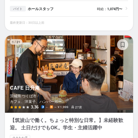
ホールスタッフ
時給：
1,074円〜
バイト
最終更新日：30日以上前
C
1
/
21
CAFE 日升庵
茨城県 つくば市 /
カフェ、洋菓子、ハンバーガー
3.36
－
～￥1,999
27席
【筑波山で働く。ちょっと特別な日常。】未経験歓
迎。 土日だけでもOK。学生・主婦活躍中
小さなお店