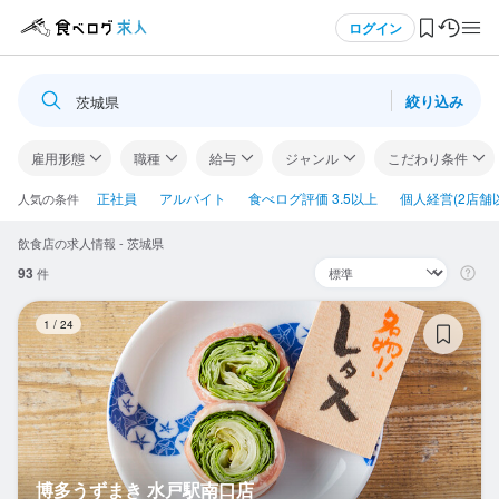
メニュー
ログイン
絞り込み
茨城県
ログイン・無料会員登録
雇用形態
職種
給与
ジャンル
こだわり条件
食べログ求人TOP
正社員
アルバイト
食べログ評価 3.5以上
個人経営(2店舗
人気の条件
飲食店の求人情報 - 茨城県
求人検索
93
件
マイページ管理
博
1
/
24
閲覧履歴
気になる求人
検索履歴・保存した条件
博多うずまき 水戸駅南口店