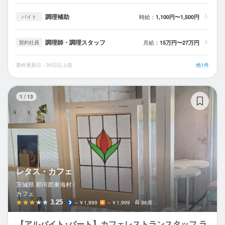
調理補助
時給：
1,100円〜1,500円
バイト
調理師・調理スタッフ
月給：
15万円〜27万円
契約社員
最終更新日：30日以上前
他1件
レ
1
/
13
レタス・カフェ
茨城県 那珂郡東海村 /
カフェ
3.25
～￥1,999
～￥1,999
36席
【アルバイト･パート】カフェレストランスタッフ ラ