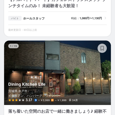
ンチタイムのみ！ 未経験者も大歓迎！
ホールスタッフ
時給：
1,080円〜1,130円
バイト
最終更新日：30日以上前
Di
1
/
15
Dining Kitchen Life
茨城県 水戸市 /
イタリアン、ハンバーグ、ワインバー
3.17
～￥3,999
～￥1,999
34席
落ち着いた空間のお店で一緒に働きましょう♪ 経験不