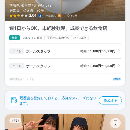
応募履歴
茨城県 水戸市 /
水戸
駅
572m
居酒屋、焼き鳥、餃子
WEB履歴書
3.04
～￥3,999
－
50席
週1日からOK。未経験歓迎、成長できる飲食店
スカウト・メルマガ受信設定
新着
フルタイム歓迎
平日のみ勤務OK
ネイルOK
ヘルプ・お問い合わせフォーム
ホールスタッフ
時給：
1,100円〜1,300円
バイト
掲載をご検討の店舗様へ
ホールスタッフ
時給：
1,100円〜1,300円
バイト
食べログ求人PRESS
プライバシーポリシー
最終更新日：2日前
他8件
利用規約
企業情報
履歴書を登録しておくと、応募がスムーズになり
作成する
ます。
喜
1
/
21