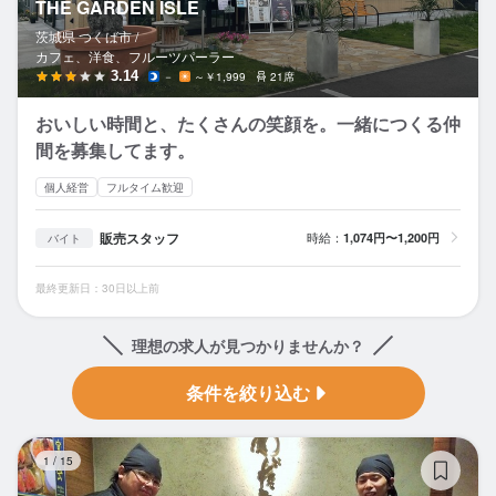
THE GARDEN ISLE
茨城県 つくば市 /
カフェ、洋食、フルーツパーラー
3.14
－
～￥1,999
21席
おいしい時間と、たくさんの笑顔を。一緒につくる仲
間を募集してます。
個人経営
フルタイム歓迎
販売スタッフ
時給：
1,074円〜1,200円
バイト
最終更新日：30日以上前
理想の求人が見つかりませんか？
条件を絞り込む
お
1
/
15