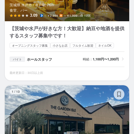
茨城県 水戸市 /
水戸
駅
76m
食堂、バー
3.09
～￥2,999
～￥1,999
10席
【茨城や水戸が好きな方！大歓迎】納豆や地酒を提供
するスタッフ募集中です！
オープニングスタッフ募集
小さなお店
フルタイム歓迎
ネイルOK
ホールスタッフ
時給：
1,100円〜1,200円
バイト
最終更新日：30日以上前
TH
1
/
13