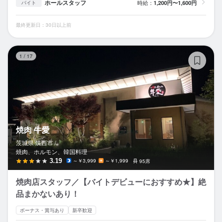
ホールスタッフ
時給：
1,200円〜1,600円
バイト
最終更新日：30日以上前
焼
1
/
17
焼肉 牛愛
茨城県 筑西市 /
焼肉、ホルモン、韓国料理
3.19
～￥3,999
～￥1,999
95席
焼肉店スタッフ／【バイトデビューにおすすめ★】絶
品まかないあり！
ボーナス・賞与あり
新卒歓迎