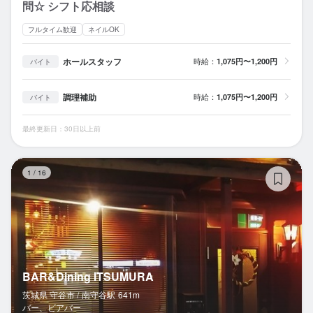
問☆ シフト応相談
フルタイム歓迎
ネイルOK
ホールスタッフ
時給：
1,075円〜1,200円
バイト
調理補助
時給：
1,075円〜1,200円
バイト
最終更新日：30日以上前
BA
1
/
16
BAR&Dining ITSUMURA
茨城県 守谷市 /
南守谷
駅
641m
バー、ビアバー