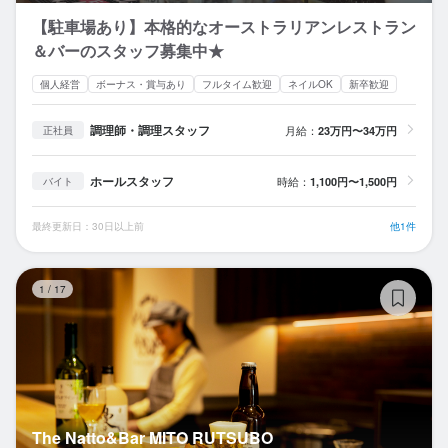
【駐車場あり】本格的なオーストラリアンレストラン
＆バーのスタッフ募集中★
個人経営
ボーナス・賞与あり
フルタイム歓迎
ネイルOK
新卒歓迎
調理師・調理スタッフ
月給：
23万円〜34万円
正社員
ホールスタッフ
時給：
1,100円〜1,500円
バイト
最終更新日：30日以上前
他1件
Th
1
/
17
The Natto&Bar MITO RUTSUBO