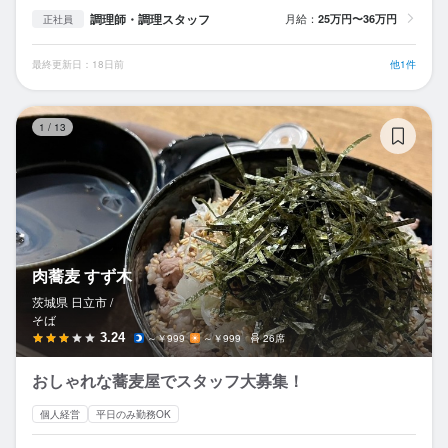
調理師・調理スタッフ
月給：
25万円〜36万円
正社員
最終更新日：18日前
他1件
肉
1
/
13
肉蕎麦 すず木
茨城県 日立市 /
そば
3.24
～￥999
～￥999
26席
おしゃれな蕎麦屋でスタッフ大募集！
個人経営
平日のみ勤務OK