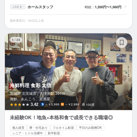
ホールスタッフ
時給：
1,200円〜1,560円
バイト
最終更新日：30日以上前
海
1
/
23
海鮮料理 食彩 太信
茨城県 北茨城市 /
大津港
駅
201m
海鮮、あんこう、居酒屋
3.42
～￥5,999
～￥2,999
100席
未経験OK！地魚×本格和食で成長できる職場◎
個人経営
寮・社宅あり
フルタイム歓迎
平日のみ勤務OK
シニア・ミドル活躍中
新卒歓迎