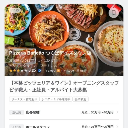
Pi
1
/
13
Pizzeria Baffetto つくばデイズタウン店
茨城県 つくば市 /
つくば
駅
714m
ピザ、イタリアン、ファミレス
3.25
～￥3,999
～￥1,999
66席
【本格ピッツェリア＆ワイン】オープニングスタッフ
ピザ職人・正社員・アルバイト大募集
ボーナス・賞与あり
シニア・ミドル活躍中
新卒歓迎
店長候補
月給：
30万円〜40万円
正社員
ホールスタッフ
月給：
24万円〜29万円
正社員