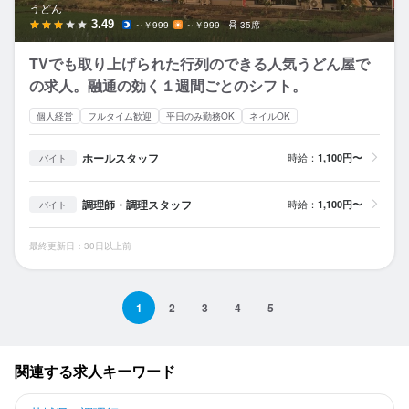
うどん
3.49
～￥999
～￥999
35席
TVでも取り上げられた行列のできる人気うどん屋で
の求人。融通の効く１週間ごとのシフト。
個人経営
フルタイム歓迎
平日のみ勤務OK
ネイルOK
ホールスタッフ
時給：
1,100円〜
バイト
調理師・調理スタッフ
時給：
1,100円〜
バイト
最終更新日：30日以上前
1
2
3
4
5
関連する求人キーワード