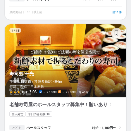
最終更新日：30日以上前
他11件
寿
1
/
13
寿司処 一光
茨城県 日立市 /
常陸多賀
駅
464m
寿司、海鮮、日本料理
3.06
～￥5,999
～￥2,999
40席
老舗寿司屋のホールスタッフ募集中！賄いあり！
個人経営
平日のみ勤務OK
ホールスタッフ
時給：
1,100円〜
バイト