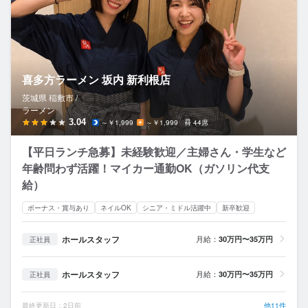
喜多方ラーメン 坂内 新利根店
茨城県 稲敷市 /
ラーメン
3.04
～￥1,999
～￥1,999
44席
【平日ランチ急募】未経験歓迎／主婦さん・学生など
年齢問わず活躍！マイカー通勤OK（ガソリン代支
給）
ボーナス・賞与あり
ネイルOK
シニア・ミドル活躍中
新卒歓迎
ホールスタッフ
月給：
30万円〜35万円
正社員
ホールスタッフ
月給：
30万円〜35万円
正社員
最終更新日：2日前
他11件