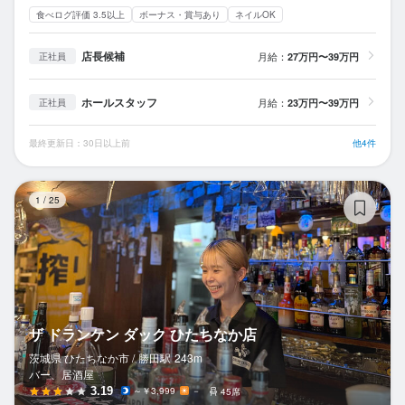
食べログ評価 3.5以上
ボーナス・賞与あり
ネイルOK
店長候補
月給：
27万円〜39万円
正社員
ホールスタッフ
月給：
23万円〜39万円
正社員
最終更新日：30日以上前
他4件
ザ
1
/
25
ザ ドランケン ダック ひたちなか店
茨城県 ひたちなか市 /
勝田
駅
243m
バー、居酒屋
3.19
～￥3,999
－
45席