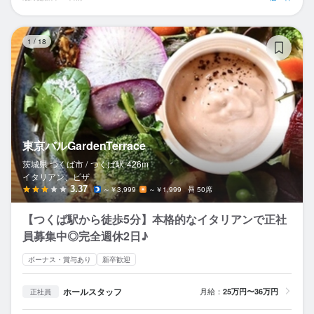
東京
1
/
18
東京バルGardenTerrace
茨城県 つくば市 /
つくば
駅
426m
イタリアン、ピザ
3.37
～￥3,999
～￥1,999
50席
【つくば駅から徒歩5分】本格的なイタリアンで正社
員募集中◎完全週休2日♪
ボーナス・賞与あり
新卒歓迎
ホールスタッフ
月給：
25万円〜36万円
正社員