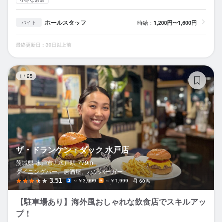
ホールスタッフ
時給：
1,200円〜1,600円
バイト
最終更新日：30日以上前
ザ
1
/
25
ザ・ドランケン・ダック 水戸店
茨城県 水戸市 /
水戸
駅
779m
ダイニングバー、居酒屋、ハンバーガー
3.51
～￥3,999
～￥1,999
60席
【駐車場あり】海外風おしゃれな飲食店でスキルアッ
プ！