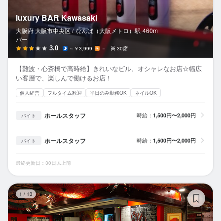
luxury BAR Kawasaki
大阪府 大阪市中央区 /
なんば（大阪メトロ）
駅
460m
バー
3.0
～￥3,999
－
30席
【難波・心斎橋で高時給】きれいなビル、オシャレなお店☆幅広
い客層で、楽しんで働けるお店！
個人経営
フルタイム歓迎
平日のみ勤務OK
ネイルOK
ホールスタッフ
時給：
1,500円〜2,000円
バイト
ホールスタッフ
時給：
1,500円〜2,000円
バイト
最終更新日：30日以上前
寿
1
/
13