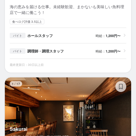
海の恵みを届ける仕事。未経験歓迎、まかないも美味しい魚料理
店で一緒に働こう！
食べログ評価 3.5以上
ホールスタッフ
時給：
1,200円〜
バイト
調理師・調理スタッフ
時給：
1,200円〜
バイト
最終更新日：30日以上前
Sa
1
/
17
Sakurai