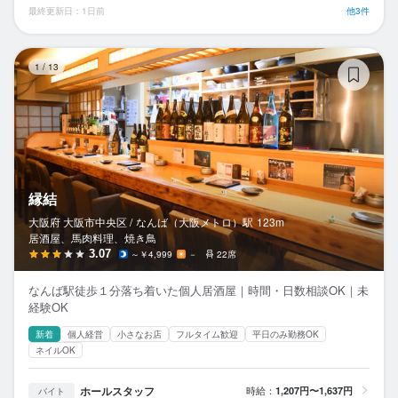
最終更新日：1日前
他3件
縁
1
/
13
縁結
大阪府 大阪市中央区 /
なんば（大阪メトロ）
駅
123m
居酒屋、馬肉料理、焼き鳥
3.07
～￥4,999
－
22席
なんば駅徒歩１分落ち着いた個人居酒屋｜時間・日数相談OK｜未
経験OK
新着
個人経営
小さなお店
フルタイム歓迎
平日のみ勤務OK
ネイルOK
ホールスタッフ
時給：
1,207円〜1,637円
バイト