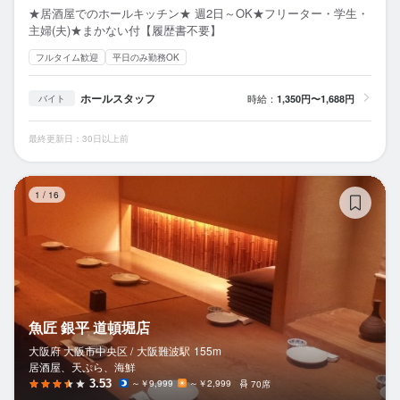
★居酒屋でのホールキッチン★ 週2日～OK★フリーター・学生・
主婦(夫)★まかない付【履歴書不要】
フルタイム歓迎
平日のみ勤務OK
ホールスタッフ
時給：
1,350円〜1,688円
バイト
最終更新日：30日以上前
魚
1
/
16
魚匠 銀平 道頓堀店
大阪府 大阪市中央区 /
大阪難波
駅
155m
居酒屋、天ぷら、海鮮
3.53
～￥9,999
～￥2,999
70席