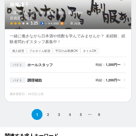
南海縁千
大阪府 大阪市中央区 /
難波（南海）
駅
119m
居酒屋、海鮮
3.25
～￥4,999
－
26席
一緒に働きながら日本酒や焼酎を学んでみませんか？ 未経験、経
験者問わずスタッフ募集中！
個人経営
フルタイム歓迎
平日のみ勤務OK
ネイルOK
ホールスタッフ
時給：
1,200円〜
バイト
調理補助
時給：
1,200円〜
バイト
最終更新日：30日以上前
1
2
3
4
5
9
関連する求人キーワード