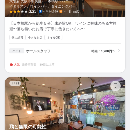
大阪府 大阪市中央区 /
日本橋
駅
277m
イタリアン、ワインバー、ダイニングバー
3.25
～￥14,999
－
18席
【日本橋駅から徒歩５分】未経験OK、ワインに興味のある方歓
迎〜落ち着いたお店で丁寧に働きたい方へ〜
個人経営
小さなお店
ネイルOK
ホールスタッフ
時給：
1,200円〜
バイト
人気
最終更新日：30日以上前
鶏
1
/
13
鶏と無限の可能性