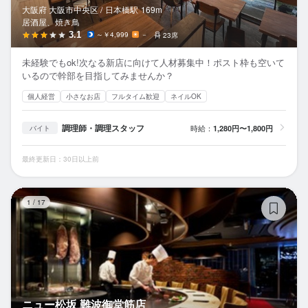
大阪府 大阪市中央区 /
日本橋
駅
169m
居酒屋、焼き鳥
3.1
～￥4,999
－
23席
未経験でもok!次なる新店に向けて人材募集中！ポスト枠も空いて
いるので幹部を目指してみませんか？
個人経営
小さなお店
フルタイム歓迎
ネイルOK
調理師・調理スタッフ
時給：
1,280円〜1,800円
バイト
最終更新日：30日以上前
ニ
1
/
17
ニュー松坂 難波御堂筋店