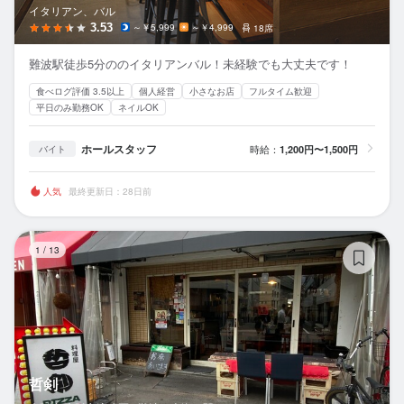
イタリアン、バル
3.53
～￥5,999
～￥4,999
18席
難波駅徒歩5分ののイタリアンバル！未経験でも大丈夫です！
食べログ評価 3.5以上
個人経営
小さなお店
フルタイム歓迎
平日のみ勤務OK
ネイルOK
ホールスタッフ
時給：
1,200円〜1,500円
バイト
人気
最終更新日：28日前
哲
1
/
13
哲剣