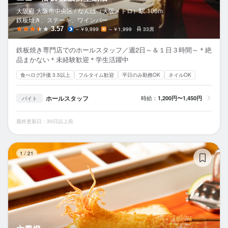
大阪府 大阪市中央区 /
なんば（大阪メトロ）
駅
106m
鉄板焼き、ステーキ、ワインバー
3.57
～￥9,999
～￥1,999
33席
鉄板焼き専門店でのホールスタッフ／週2日～＆１日３時間～＊絶
品まかない＊未経験歓迎＊学生活躍中
食べログ評価 3.5以上
フルタイム歓迎
平日のみ勤務OK
ネイルOK
ホールスタッフ
時給：
1,200円〜1,450円
バイト
最終更新日：30日以上前
六
1
/
21