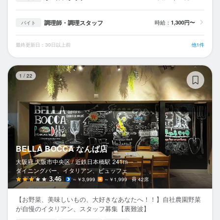
調理師・調理スタッフ
時給：
1,300円〜
バイト
最終更新日：30日以上前
他1件
B
1
/
22
BELLA BOCCA なんば店
大阪府 大阪市中央区 /
近鉄日本橋
駅
241m
ダイニングバー、イタリアン、ビュッフェ
3.46
～￥3,999
～￥1,999
42席
【お野菜、美味しいもの、大好きなあなたへ！！】自社農園野菜
が自慢のイタリアン、スタッフ募集【裏難波】