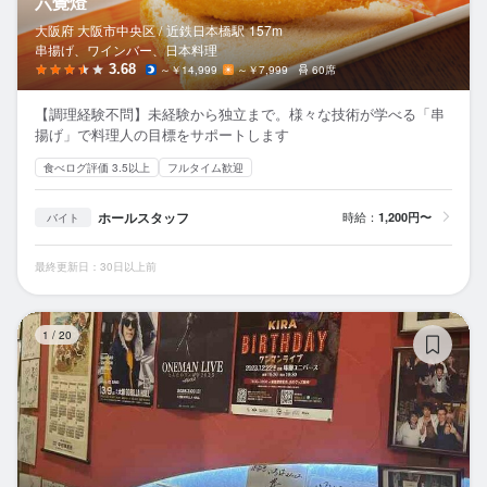
六覺燈
大阪府 大阪市中央区 /
近鉄日本橋
駅
157m
串揚げ、ワインバー、日本料理
3.68
～￥14,999
～￥7,999
60席
【調理経験不問】未経験から独立まで。様々な技術が学べる「串
揚げ」で料理人の目標をサポートします
食べログ評価 3.5以上
フルタイム歓迎
ホールスタッフ
時給：
1,200円〜
バイト
最終更新日：30日以上前
水
1
/
20