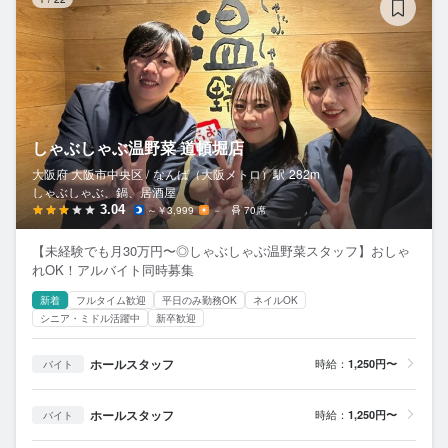
しゃぶしゃぶ温野菜 道頓堀店
大阪府 大阪市中央区 /
なんば（大阪メトロ）
駅
282m
しゃぶしゃぶ、鍋、居酒屋
3.04
～￥3,999
－
70席
【未経験でも月30万円〜◎しゃぶしゃぶ温野菜スタッフ】おしゃ
れOK！アルバイト同時募集
新着
フルタイム歓迎
平日のみ勤務OK
ネイルOK
シニア・ミドル活躍中
新卒歓迎
ホールスタッフ
時給：
1,250円〜
バイト
ホールスタッフ
時給：
1,250円〜
バイト