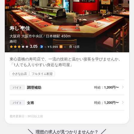
寿し 壱佳
大阪府 大阪市中央区 /
日本橋
駅
450m
寿司
3.05
～￥5,999
－
12席
東心斎橋の寿司店で、一流の技術と温かい接客を学びませんか。
「1人でも入りやすい身近な寿司屋」
小さなお店
フルタイム歓迎
調理補助
時給：
1,200円〜
バイト
女将
時給：
1,200円〜
バイト
最終更新日：30日以上前
理想の求人が見つかりませんか？