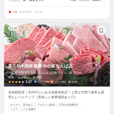
人気
最終更新日：20日前
黒
1
/
16
黒毛和牛焼肉 薩摩 牛の蔵 なんば店
大阪府 大阪市中央区 /
なんば（大阪メトロ）
駅
111m
焼肉、ホルモン、居酒屋
3.07
～￥7,999
～￥1,999
52席
未経験歓迎｜市内中心にある高級焼肉店！上質な空間で接客も調
理もレベルアップ《美味しい食事補助あり◎》
ボーナス・賞与あり
フルタイム歓迎
平日のみ勤務OK
シニア・ミドル活躍中