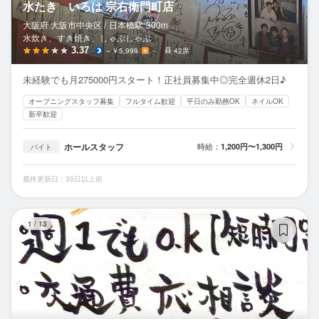
水たき いろは 宗右衛門町店
大阪府 大阪市中央区 /
日本橋
駅
300m
水炊き、すき焼き、しゃぶしゃぶ
3.37
～￥5,999
－
42席
未経験でも月275000円スタート！正社員募集中◎完全週休2日♪
オープニングスタッフ募集
フルタイム歓迎
平日のみ勤務OK
ネイルOK
新卒歓迎
ホールスタッフ
時給：
1,200円〜1,300円
バイト
最終更新日：30日以上前
南
1
/
13