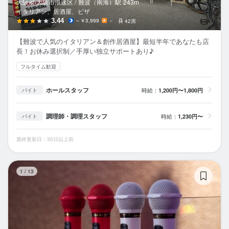
大阪府 大阪市浪速区 /
難波（南海）
駅
243m
イタリアン、居酒屋、ピザ
3.44
～￥3,999
－
42席
【難波で人気のイタリアン＆創作居酒屋】最短半年であなたも店
長！お休み選択制／手厚い独立サポートあり♪
フルタイム歓迎
ホールスタッフ
時給：
1,200円〜1,800円
バイト
調理師・調理スタッフ
時給：
1,230円〜
バイト
最終更新日：30日以上前
lu
1
/
13