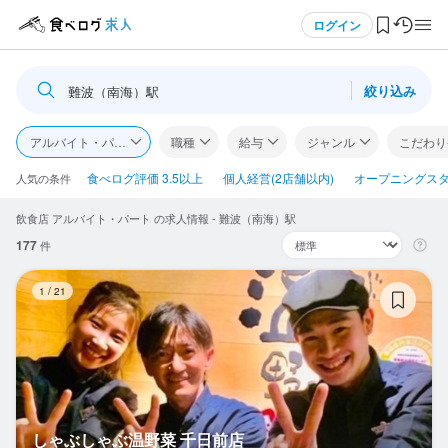
メニュー
ログイン
絞り込み
難波（南海）駅
ログイン・無料会員登録
アルバイト・パート
職種
給与
ジャンル
こだわり
食べログ求人TOP
食べログ評価 3.5以上
個人経営(2店舗以内)
オープニングス
人気の条件
飲食店 アルバイト・パート の求人情報 - 難波（南海）駅
求人検索
177
件
マイページ管理
し
1
/
21
閲覧履歴
気になる求人
検索履歴・保存した条件
しゃぶしゃぶ温野菜 千日前店