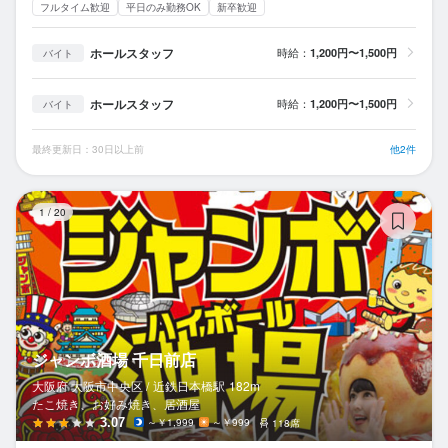
フルタイム歓迎
平日のみ勤務OK
新卒歓迎
ホールスタッフ
時給：
1,200円〜1,500円
バイト
ホールスタッフ
時給：
1,200円〜1,500円
バイト
最終更新日：30日以上前
他2件
ジ
1
/
20
ジャンボ酒場 千日前店
大阪府 大阪市中央区 /
近鉄日本橋
駅
182m
たこ焼き、お好み焼き、居酒屋
3.07
～￥1,999
～￥999
118席