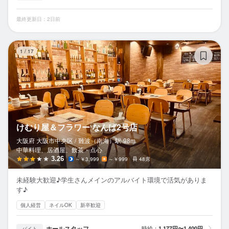
最終更新日：2日前
け
1
/
17
けむり屋＆フラワー なんば2号店
大阪府 大阪市中央区 /
難波（南海）
駅
98m
中華料理、居酒屋、飲茶・点心
3.26
～￥3,999
～￥999
48席
未経験大歓迎♪学生さんメインのアルバイト環境で活気がありま
す♪
個人経営
ネイルOK
新卒歓迎
ホールスタッフ
時給：
1,177円〜1,400円
バイト