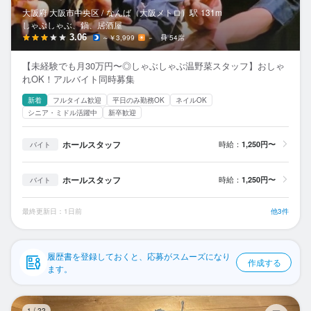
応募履歴
大阪府 大阪市中央区 /
なんば（大阪メトロ）
駅
131m
しゃぶしゃぶ、鍋、居酒屋
WEB履歴書
3.06
～￥3,999
－
54席
【未経験でも月30万円〜◎しゃぶしゃぶ温野菜スタッフ】おしゃ
スカウト・メルマガ受信設定
れOK！アルバイト同時募集
新着
フルタイム歓迎
平日のみ勤務OK
ネイルOK
ヘルプ・お問い合わせフォーム
シニア・ミドル活躍中
新卒歓迎
掲載をご検討の店舗様へ
ホールスタッフ
時給：
1,250円〜
バイト
食べログ求人PRESS
ホールスタッフ
時給：
1,250円〜
バイト
プライバシーポリシー
利用規約
最終更新日：1日前
他3件
企業情報
履歴書を登録しておくと、応募がスムーズになり
作成する
ます。
し
1
/
22