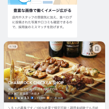
CH
1
/
13
CHAMIROCK CHICKEN SHOP
大阪府 大阪市中央区 /
日本橋
駅
215m
焼き鳥、居酒屋、水炊き
3.3
～￥3,999
－
29席
＼久々の募集です／100％終電で帰宅可能！調理未経験でも月給