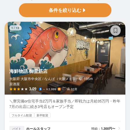
条件を絞り込む
海
1
/
13
海鮮物語 御堂筋店
大阪府 大阪市中央区 /
なんば（大阪メトロ）
駅
195m
居酒屋
3.09
～￥3,999
－
32席
＼寮完備or住宅手当2万円＆家族手当／即戦力は月給35万円・昨年
7月の出店に続き3号店もオープン予定
フルタイム歓迎
新卒歓迎
ホールスタッフ
時給：
1,300円〜
バイト