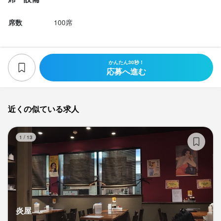
席数
100席
かんたん30秒！
応募へ進む
近くの似ている求人
炎
1
/
13
炎屋