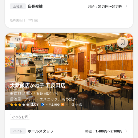
店長候補
月給：
31万円〜34万円
正社員
最終更新日：22日前
大
1
/
17
大衆飯店かね子 五反田店
東京都 品川区 /
五反田
駅
176m
居酒屋、アジア・エスニック、もつ焼き
3.07
～￥2,999
－
44席
小さなお店
ホールスタッフ
時給：
1,400円〜2,100円
バイト