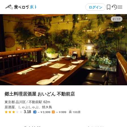
応募画面へ進む
応募画面へ進む
応募画面へ進む
メニュー
ログイン
3
/
17
郷土料理居酒屋 おいどん 不動前店
郷土料理居酒屋 おいどん 不動前店
郷土料理居酒屋 おいどん 不動前店
正社員
正社員
アルバイト・パート
ログイン・無料会員登録
ホールスタッフ・サービススタッフ
調理師・調理スタッフ
調理師・調理スタッフ
ホールスタッフ・サービススタッフ
調理師・調理スタッフ
調理師・調理スタッフ
食べログ求人TOP
月給
月給
時給
230,000円〜320,000円
230,000円〜320,000円
1,230円〜
求人検索
昇給あり
昇給あり
昇給あり
交通費支給
交通費支給
交通費支給
インセンティブあり
家族手当あり
インセンティブあり
インセンティブあり
給与手渡しOK
給与手渡しOK
給与手渡しOK
マイページ管理
給与補足
給与補足
研修期間
経験・能力を考慮の上 優遇します（経験のジャンル不問）

経験・能力考慮の上 優遇します（経験のジャンル不問）

研修期間応相談
閲覧履歴
郷土料理居酒屋 おいどん 不動前店
役職手当あり
役職手当あり
給与補足
東京都 品川区 /
不動前
駅
62m
気になる求人
収入例
収入例
経験・能力考慮の上 優遇します（経験のジャンル不問）
居酒屋、しゃぶしゃぶ、焼き鳥
未経験／月給23～27万円＋インセンティブ

未経験／月給23～27万円＋インセンティブ

3.18
～￥3,999
～￥999
100席
検索履歴・保存した条件
経験者／月給27～32万円＋インセンティブ
経験者／月給27～32万円＋インセンティブ

役職手当あり