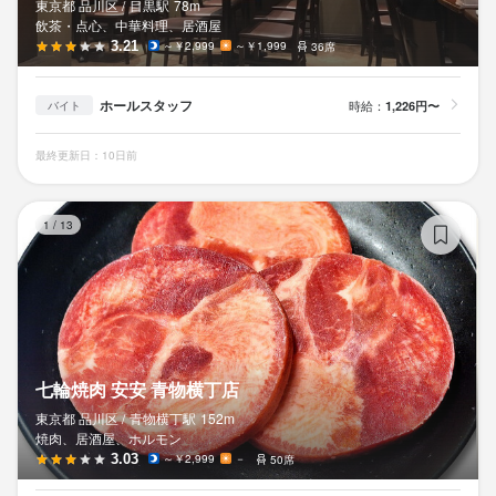
東京都 品川区 /
目黒
駅
78m
飲茶・点心、中華料理、居酒屋
3.21
～￥2,999
～￥1,999
36席
ホールスタッフ
時給：
1,226円〜
バイト
最終更新日：10日前
七
1
/
13
七輪焼肉 安安 青物横丁店
東京都 品川区 /
青物横丁
駅
152m
焼肉、居酒屋、ホルモン
3.03
～￥2,999
－
50席