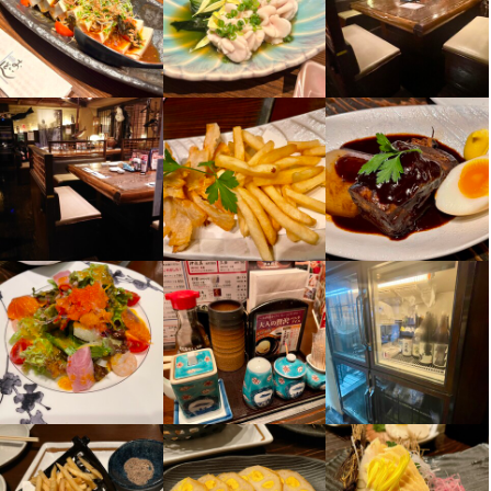
選考の流れ
コミュニケーション能力
飲食店での接客経験
少しでも興味をお持ちでしたら、ぜひお気軽にお問い合わせくだ
店長候補・女将候補、アルバイトも随時募集中です！
さい。ご応募お待ちしております。
応募後、まずは私たちのこと、あなたのこと、お互いを知るため
に面談をさせていただきたいと思います。

日程が決まった後、「行けなくなってしまった」「日程を変更し
たい」「お店の場所が分からない…」など、何かありましたら採
お店の採用担当者からのメッセージ
用担当もしくは店舗まで 気兼ねなくご相談ください。
少しでも興味をお持ちでしたら、ぜひお気軽にお問い合わせくだ
店名
郷土料理居酒屋 おいどん 不動前店
さい。ご応募お待ちしております。
お店の採用担当者からのメッセージ
勤務地
たくさんのお店・お仕事情報の中から、当店のページをご覧いた
東京都品川区西五反田4-30-9 B1F
だき、ありがとうございます。

少しでも興味をお持ちでしたら、ぜひお気軽にお問い合わせくだ
連絡先
店名
さい。ご応募お待ちしております。
033-493-1288
郷土料理居酒屋 おいどん 不動前店
法人名・事業者名
勤務地
オール・ミッキー・ジャパン（株）
東京都品川区西五反田4-30-9 B1F