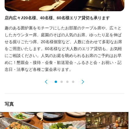
人と接する仕事の経験をお持ちの方、人と話すことが好きな方に
もひとしおの環境です。
もひとしおの環境です。
ぴったりのお仕事です。和気あいあいとした職場で、ちょっぴり
シャイさんも活躍中！自分なりの頑張り方でも周りがサポートす
店内広々♪20名様、40名様、60名様エリア貸切も承ります
鹿
るので安心してください。裁量も大きくやりがいもひとしおの環
身に付くスキル
身に付くスキル
趣のある囲炉裏をモチーフにしたお部屋のテーブル席や、広々と
T
境です。
したカウンター席、庭園のそばの人気のお席、ゆったり足を伸ば
場
盛り付け技術
肉の知識
魚の知識
野菜の知識
食器の知識
メニュー開発
盛り付け技術
肉の知識
魚の知識
野菜の知識
メニュー開発
せる掘りごたつ席、20名様個室など、人数に合わせて多彩なお席
第
仕入れ・食材の目利き
身に付くスキル
をご用意いたします。60名様など大人数のエリア貸切も、お気軽
ご
応募資格
にご相談ください。人気のお庭を眺められるお席のご予約はお早
佐
カクテル技法
ワインの知識
日本酒の知識
焼酎の知識
ウイスキーの知識
応募資格
めに！懇親会・接待・会食・歓送迎会・ふるさと会・お祝い・記
を
リキュール・スピリッツの知識
肉の知識
魚の知識
サービスマナー
必須スキル・経験
念日・法事など各種ご宴会承ります。
免
テーブルマナー
必須スキル・経験
経験のジャンル不問
経験のジャンル不問
応募資格
歓迎スキル・経験
歓迎スキル・経験
必須スキル・経験
コミュニケーション能力
飲食店での調理経験
飲食店での接客経験
調理師免許
写真
コミュニケーション能力
飲食店での調理経験
調理師免許
経験のジャンル不問
お店の採用担当者からのメッセージ
歓迎スキル・経験