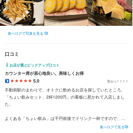
店名
連絡先
郷土料理居酒屋 おいどん 不動前店
最終更新日2025/10/09
033-493-1288
勤務地
法人名・事業者名
東京都品川区西五反田4-30-9 B1F
食べログで写真を見る
オール・ミッキー・ジャパン（株）
連絡先
033-493-1288
口コミ
最終更新日2023/02/03
お店が選ぶピックアップ口コミ
法人名・事業者名
カウンター席が居心地良い。美味しくお得
オール・ミッキー・ジャパン（株）
5.0
みつ７７７７
不動前駅のまわりで、オトクに飲めるお店を探していたところ、
最終更新日2023/04/04
「ちょい飲みセット、2杯1200円」の看板に惹かれて入店しまし
た。

よくある「ちょい飲み」は千円前後でドリンク一杯ですので、２
杯も呑めるのはオトク感があります。

食べログで見る