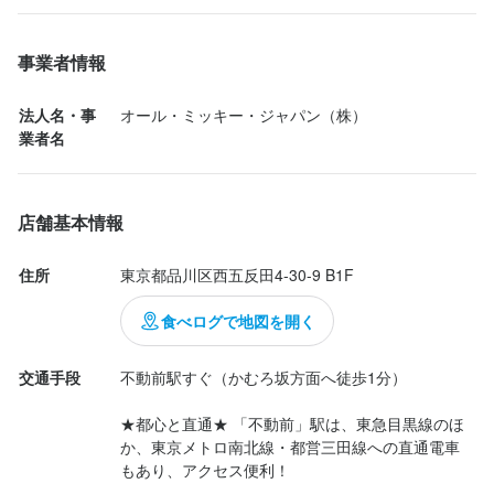
案内されたカウンター席は、奥行き幅ともにゆとりがあり、リラ
ックスして利用できます。

事業者情報
ドリンクはハイボールや酎ハイから２杯選べます。一杯目は角ハ
法人名・事
オール・ミッキー・ジャパン（株）
イボール、２杯目はこだわり酒場のレモンサワーを選択。美味し
業者名
く綺麗なお通しと焼き鳥によく合います！

店舗基本情報
住所
東京都品川区西五反田4-30-9 B1F
食べログで地図を開く
交通手段
不動前駅すぐ（かむろ坂方面へ徒歩1分）

★都心と直通★ 「不動前」駅は、東急目黒線のほ
か、東京メトロ南北線・都営三田線への直通電車
もあり、アクセス便利！