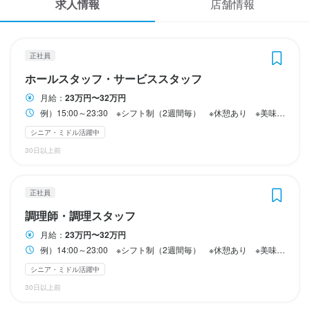
求人情報
店舗情報
勤務時間
応募履歴
例）16:00～23:00　※シフト制（2週間毎）

勤務時間
WEB履歴書
休憩あり・美味しいまかない付き
勤務時間
正社員
例）15:00～23:30　※シフト制（2週間毎）　※休憩あり　※美味し
終電考慮あり
フルタイム歓迎
長期勤務歓迎
週1日からOK
週2日からOK
スカウト・メルマガ受信設定
いまかない付き
例）14:00～23:00　※シフト制（2週間毎）　※休憩あり　※美味し
ホールスタッフ・サービススタッフ
週4日以上OK
シフト制
固定シフト制(決まった時間・曜日に働ける)
いまかない付き
自由シフト制(毎回、時間・曜日を選べる)
長期勤務歓迎
シフト制
固定シフト制(決まった時間・曜日に働ける)
月給：
23万円〜32万円
ヘルプ・お問い合わせフォーム
自由シフト制(毎回、時間・曜日を選べる)
終電考慮あり
長期勤務歓迎
シフト制
例）15:00～23:30 ※シフト制（2週間毎） ※休憩あり ※美味しいまかない付き
固定シフト制(決まった時間・曜日に働ける)
自由シフト制(毎回、時間・曜日を選べる)
シニア・ミドル活躍中
休日・休暇
掲載をご検討の店舗様へ
休日・休暇
30日以上前
シフト制（2週間毎）
食べログ求人PRESS
休日・休暇
シフト制（2週間毎）
平日のみ勤務OK(土日休み)
土日祝のみ勤務OK
プライバシーポリシー
シフト制（2週間毎）
正社員
利用規約
調理師・調理スタッフ
待遇
待遇
企業情報
月給：
23万円〜32万円
待遇
社会保険　※他 委細面談
例）14:00～23:00 ※シフト制（2週間毎） ※休憩あり ※美味しいまかない付き
社会保険・雇用保険　※他 委細面談
社会保険・雇用保険　※他 委細面談
シニア・ミドル活躍中
まかない・食事補助あり
社会保険完備
制服貸与
社員登用制度あり
髪型自由
まかない・食事補助あり
社会保険完備
制服貸与
研修制度あり
30日以上前
まかない・食事補助あり
社会保険完備
制服貸与