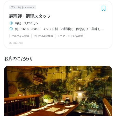
特徴
特徴
アルバイト・パート
特徴
学歴不問
未経験者歓迎
フリーター歓迎
大学生歓迎
高校生歓迎
学歴不問
未経験者歓迎
フリーター歓迎
シニア・ミドル活躍中
女性活躍中
調理師・調理スタッフ
主婦・主夫歓迎
シニア・ミドル活躍中
女性活躍中
ブランクOK
ブランクOK
駅チカ(徒歩5分以内)
学歴不問
未経験者歓迎
フリーター歓迎
シニア・ミドル活躍中
女性活躍中
駅チカ(徒歩5分以内)
時給：
1,230円〜
ブランクOK
駅チカ(徒歩5分以内)
例）16:00～23:00 ※シフト制（2週間毎） 休憩あり・美味しいまかない付き
仕事内容
フルタイム歓迎
平日のみ勤務OK
シニア・ミドル活躍中
仕事内容
仕事内容
30日以上前
●ホールスタッフ 　　●店長候補　　●女将候補

●キッチンスタッフ　●料理人

●キッチンスタッフ　●料理人

ドリンク・料理の提供、片付けなど接客業務全般のお仕事をお任
調理、盛り付け、仕込み等、お料理を作るお仕事全般をお任せし
調理、盛り付け、仕込み等、お料理を作るお仕事全般をお任せし
せしています。お客様とのコミュニケーション、楽しい会話、寛
お店のこだわり
ています。「おいしい」と言ってもらうのが好きな方、歓迎しま
ています。「おいしい」と言ってもらうのが好きな方、歓迎しま
ぎのひとときを過ごしていただくための接客が好きな方、歓迎し
す！経験が浅い方には一から料理技術を教えます。ゆくゆくは料
す！経験が浅い方には一から料理技術を教えます。ゆくゆくは料
ます！

理長になるような方も大歓迎です。
理長になるような方も大歓迎です。
60代のベテランも、20代の未経験の人も 活躍できる働きやすい職
場です。
この仕事のおすすめポイント
この仕事のおすすめポイント
人と人とのふれあいを大切にした和気あいあいとした明るい職場
人と人とのふれあいを大切にした和気あいあいとした明るい職場
この仕事のおすすめポイント
で、ちょっぴりシャイさんも活躍中！自分なりの頑張り方でも周
で、ちょっぴりシャイさんも活躍中！自分なりの頑張り方でも周
りがサポートするので安心してください。裁量も大きくやりがい
りがサポートするので安心してください。裁量も大きくやりがい