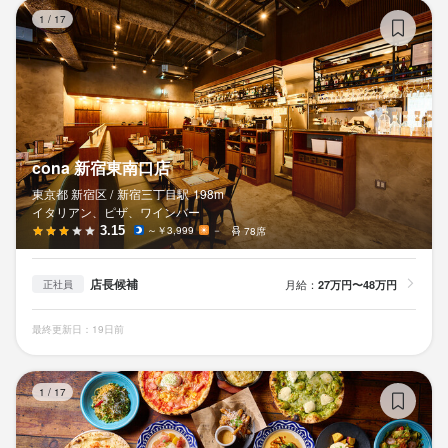
c
1
/
17
cona 新宿東南口店
東京都 新宿区 /
新宿三丁目
駅
198m
イタリアン、ピザ、ワインバー
3.15
～￥3,999
－
78席
店長候補
月給：
27万円〜48万円
正社員
最終更新日：19日前
C
1
/
17