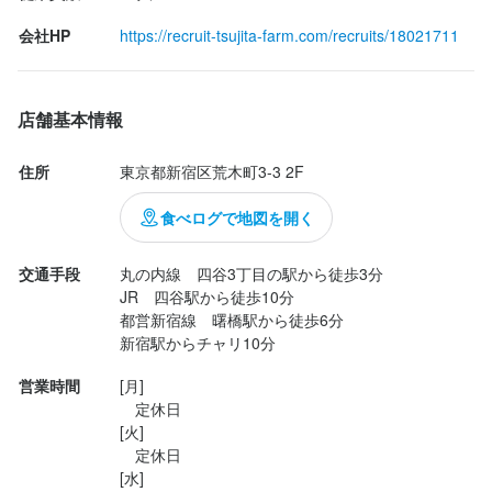
り、3カ月で124軒のイタリアンレストランを巡り、料理やワイン
卒業後はイタリアンレストランで修行をし、長期でイタリアへ渡
大きな何かを得るためには、何かを捨てる覚悟も必要です。

その覚悟がある方、目標に向かって努力できる方を全力で応援し
も挑戦できる環境をご用意しています。

す！

勤務地
も挑戦できる環境をご用意しています。

を学びました。

連絡先
り、3カ月で124軒のイタリアンレストランを巡り、料理やワイン
その覚悟がある方、目標に向かって努力できる方を全力で応援し
会社HP
https://recruit-tsujita-farm.com/recruits/18021711
ます。

東京都新宿区荒木町3-3 2F
「誰にも負けないこんな特技がある！」「こんなスキルを持った
035-925-8838
また、ワインやチーズ、農園のスクールに通い、最近も従業員を
を学びました。

ます。

得意を活かして一緒に楽しく働きましょう★

スペシャリストだ！」

得意を活かして一緒に楽しく働きましょう★

連れてイタリアへ食文化の研修に行くなど、成長には投資を惜し
また、ワインやチーズ、農園のスクールに通い、最近も従業員を
ご応募お待ちしております。
どんどんアピールしてください♪

連絡先
ご応募お待ちしております。
みません。

連れてイタリアへ食文化の研修に行くなど、成長には投資を惜し
法人名・事業者名
店舗基本情報
現在、3店舗を運営しており、あなたのやってみたいことになんで
035-925-8838
こうした経験から、夢を叶えるためには準備資金や自己投資が必
株式会社辻田ファーム
みません。

も挑戦できる環境をご用意しています。

要だと実感しています。

こうした経験から、夢を叶えるためには準備資金や自己投資が必
住所
東京都新宿区荒木町3-3 2F
法人名・事業者名
また、経営者への道は孤独な戦いです。

要だと実感しています。

得意を活かして一緒に楽しく働きましょう★

株式会社辻田ファーム
店名
最終更新日2026/08/06
その際、相談でき、信頼できる「師匠」の存在がいれば心強いと
また、経営者への道は孤独な戦いです。

食べログで地図を開く
店名
ご応募お待ちしております。
オステリア T
店名
思います。

その際、相談でき、信頼できる「師匠」の存在がいれば心強いと
店名
オステリア T
オステリア T
当社では、頑張っている社員を正当に評価し、待遇も充実させて
オステリア T
思います。

交通手段
丸の内線　四谷3丁目の駅から徒歩3分

最終更新日2026/08/05
勤務地
いますので、若い方でも「資金」を貯めることができます。

当社では、頑張っている社員を正当に評価し、待遇も充実させて
JR　四谷駅から徒歩10分

勤務地
東京都新宿区荒木町3-3 2F
勤務地
そして、私が絶対に裏切らない「師」となれる自信があります。

都営新宿線　曙橋駅から徒歩6分

いますので、若い方でも「資金」を貯めることができます。

勤務地
東京都新宿区荒木町3-3 2F
東京都新宿区荒木町3-3 2F
新宿駅からチャリ10分
大きな何かを得るためには、何かを捨てる覚悟も必要です。

そして、私が絶対に裏切らない「師」となれる自信があります。

東京都新宿区荒木町3-3 2F
店名
連絡先
その覚悟がある方、目標に向かって努力できる方を全力で応援し
大きな何かを得るためには、何かを捨てる覚悟も必要です。

営業時間
[月]

連絡先
オステリア T
035-925-8838
連絡先
ます。

その覚悟がある方、目標に向かって努力できる方を全力で応援し
連絡先
　定休日

035-925-8838
035-925-8838
ぜひ応募してください。
ます。

035-925-8838
[火]

勤務地
法人名・事業者名
ぜひ応募してください。
　定休日

法人名・事業者名
東京都新宿区荒木町3-3 2F
株式会社辻田ファーム
[水]

法人名・事業者名
法人名・事業者名