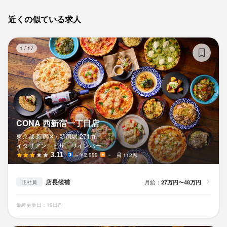
近くの似ている求人
C
1
/
17
CONA 西新宿一丁目店
東京都 新宿区 /
新宿
駅
271m
イタリアン、ピザ、ワインバー
3.11
～￥2,999
－
112席
店長候補
月給：
27万円〜48万円
正社員
最終更新日：19日前