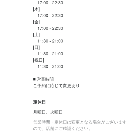
株式会社辻田ファーム
　17:00 - 22:30

株式会社辻田ファーム
株式会社辻田ファーム
[木]

連絡先
　17:00 - 22:30

最終更新日2026/08/06
035-925-8838
店名
[金]

最終更新日2026/08/05
最終更新日2026/08/06
オステリア T
最終更新日2026/08/05
　17:00 - 22:30

店名
法人名・事業者名
[土]

オステリア T
株式会社辻田ファーム
　11:30 - 21:00

勤務地
[日]

東京都新宿区荒木町3-3 2F
勤務地
　11:30 - 21:00

東京都新宿区荒木町3-3 2F
[祝日]

最終更新日2026/08/05
連絡先
　11:30 - 21:00

035-925-8838
連絡先
■ 営業時間

035-925-8838
ご予約に応じて変更あり

法人名・事業者名
株式会社辻田ファーム
法人名・事業者名
定休日
株式会社辻田ファーム
月曜日、火曜日
最終更新日2026/08/05
営業時間・定休日は変更となる場合がございます
最終更新日2026/08/05
ので、店舗にご確認ください。