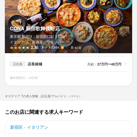
CONA 新宿歌舞伎町店
東京都 新宿区 /
新宿西口
駅
317m
イタリアン、居酒屋、ワインバー
3.36
～￥2,999
－
60席
店長候補
月給：
27万円〜48万円
正社員
最終更新日：19日前
オステリア Tの求人情報（正社員/アルバイト・パート）
このお店に関連する求人キーワード
新宿区 - イタリアン