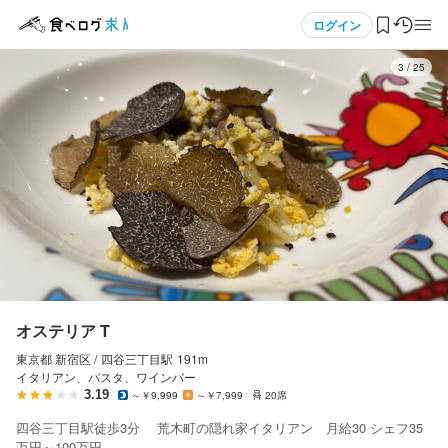
応募画面へ進む
応募画面へ進む
応募画面へ進む
応募画面へ進む
応募画面へ進む
応募画面へ進む
応募画面へ進む
応募画面へ進む
応募画面へ進む
メニュー
ログイン
3
/
25
ログイン・無料会員登録
食べログ求人TOP
求人検索
マイページ管理
閲覧履歴
オステリア T
東京都 新宿区 /
四谷三丁目
駅
191m
気になる求人
イタリアン、パスタ、ワインバー
3.19
～￥9,999
～￥7,999
20席
検索履歴・保存した条件
四谷三丁目駅徒歩3分 荒木町の隠れ家イタリアン 月給30 シェフ35
万円～100万円