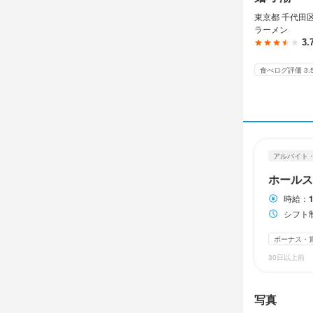
アルバイト・パ
東京都 千代田区 
ホール
ラーメン
3.
ホール
食べログ評価 3.
時給
1,
ボーナス・賞与
アルバイト
勤務時
ホールス
シフト制、週1
時給1400円
時給：
昇給あり

シフト制、週1日～OK！ 時給1400円～＋
高時給だから
ボーナス・
例えば…

30日以上前
★週3日/学
時給1400円×
写真
学校帰りのた