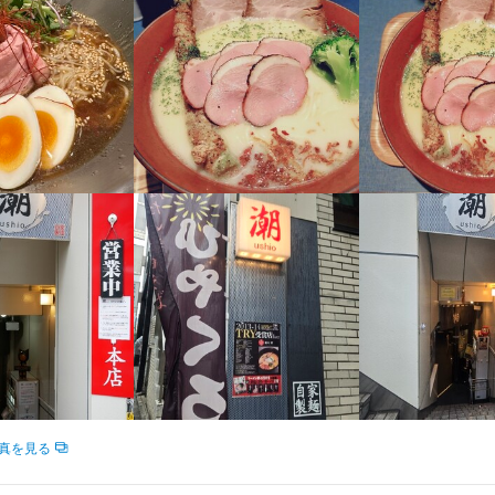
支給します！



い

べていただけます！

定めなし

支給
補助あり
制服貸与
社員登用制度あり
髪型自由
ひげOK
ネイルOK
ピアスOK
経験者歓迎
独立希望者歓迎
新卒歓迎
第二新卒歓迎
フリーター歓迎
大学生歓迎
女性
駅チカ(徒歩5分以内)
個人経営(2店舗以内)
小さなお店(20席未満)
面接1回
真を見る
容
お仕事は…
