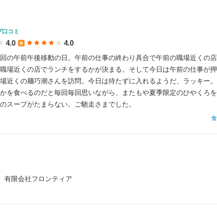
プだけ★

プ口コミ
取り

4.0
4.0


回の午前午後移動の日。午前の仕事の終わり具合で午前の職場近くの店
職場近くの店でランチをするかが決まる。そして今日は午前の仕事が押
場近くの麺巧潮さんを訪問。今日は待たずに入れるようだ、ラッキー。
制だから、計算の金銭業務なし〉

かを食べるのだと毎回毎回思いながら、またもや夏季限定のひやくろを
のスープがたまらない。ご馳走さまでした。
心配無し

だからすぐに

食
けます。

ォローもバツグン★

応募ください。
有限会社フロンティア