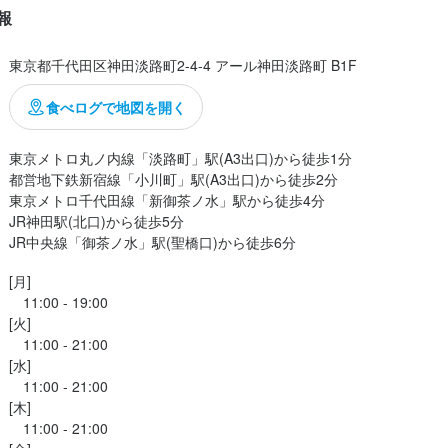
報
求人を選択する
求人を選択する
求人を選択する
求人を選択する
東京都千代田区神田淡路町2-4-4 アール神田淡路町 B1F
ホールスタッフ
ホールスタッフ
ホールスタッフ
料理長候補
時給：
時給：
時給：
月給：
1,300円〜1,400円
1,300円〜1,500円
1,300円〜1,600円
35万円〜
バイト
バイト
バイト
正社員
食べログで地図を開く
神田淡路町2-4-4 アール神田淡路町 B1F
調理補助
ホールスタッフ
時給：
時給：
1,300円〜1,600円
1,300円〜
バイト
バイト
東京メトロ丸ノ内線「淡路町」駅(A3出口)から徒歩1分

都営地下鉄新宿線「小川町」駅(A3出口)から徒歩2分

2
店長候補
店長候補
月給：
月給：
25万円〜35万円
35万円〜
正社員
正社員
東京メトロ千代田線「新御茶ノ水」駅から徒歩4分

JR神田駅(北口)から徒歩5分

業者名
JR中央線「御茶ノ水」駅(聖橋口)から徒歩6分
調理師・調理スタッフ
月給：
30万円〜
正社員
ロンティア
[月]

　11:00 - 19:00

ホールスタッフ
月給：
30万円〜
正社員
[火]

04/23
　11:00 - 21:00

調理補助
時給：
[水]

1,300円〜
バイト
　11:00 - 21:00

[木]

皿洗い
時給：
1,300円〜
バイト
　11:00 - 21:00
