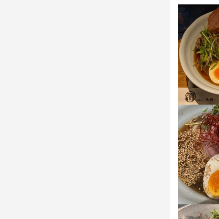
★週5日/お
時給1400円×
お昼の短時間
ガッツリ稼ぎ
時給1400円×
22万円以上
ランチタイムの
週4日以上OK
休日・
1カ月毎のシ
前月15日ま
平日のみ勤務OK
待遇