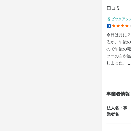
この3ステッ
口コミ
ピックアッ
▼食券の受け
▼料理の提供
今日は月に２
▼片付け

るか、午後の
ので午後の職
そう！〈食券
ツーの白か黒
しまった。こ
未経験の方も
13席の店内
慣れていただ
スタッフのフ
事業者情報
安心してご
法人名・事
業者名