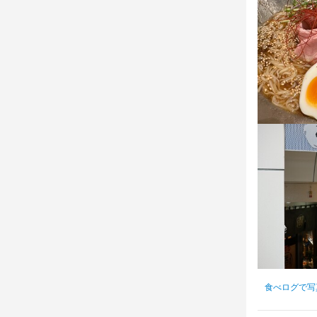
●制服貸与

⇒Tシャツを
●絶品まかない
⇒お腹いっぱ
"無料"で食
●契約期間の
●交通費全額
まかない・食事
特徴
学歴不問
未
ブランクOK
食べログで写
仕事内
お任せしたい