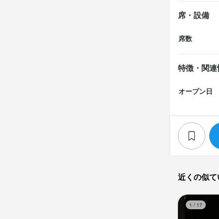
席・設備
席数
特徴・関連
オープン日
近くの似て
1
/
17