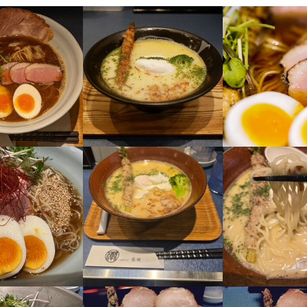
子様が学校の間に短時間勤務

1日4h×20日＝11万2000円

で、11万円以上稼げます◎

たいフリーターさんは！

1日8h×月20日＝22万4000円

も可能です◎
み勤務OK
ダブルワーク・副業OK
時短社員制度あり
残業月20時間以下
長期勤務歓迎
シフト制
固定シフト制(決まった時間・曜日に働ける)
自由シフト制(毎回、時間・曜日を選べる
休暇
フト制

でに希望を提出になります。
(土日休み)
土日祝のみ勤務OK
年末年始休暇あり