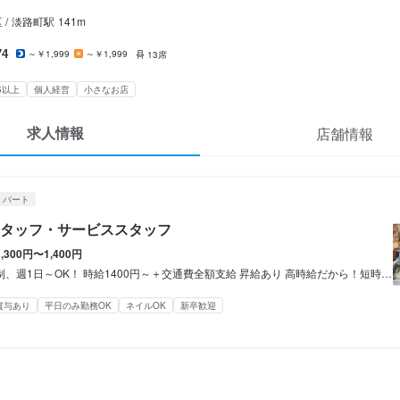
麺巧 潮
ート
/
淡路町
駅
141m
スタッフ・サービススタッフ
74
～￥1,999
～￥1,999
13席
スタッフ・サービススタッフ
5以上
個人経営
小さなお店
300円〜1,400円
求人情報
店舗情報
あり
昇給あり
交通費支給
給与手渡しOK
・パート
間
タッフ・サービススタッフ
日～OK！

～＋交通費全額支給

1,300円〜1,400円
交通費全額支給 昇給あり 高時給だから！短時間でもしっかり稼げる♪ 例えば… ★週3日/学校帰りに短時間勤務 時給1400円×1日4h×12日＝6万7200円 学校帰りのたった"4h"で6万円以上稼げます◎ ★週5日/お子様が学校の間に短時間勤務 時給1400円×1日4h×20日＝11万2000円 お昼の短時間で、11万円以上稼げます◎ ガッツリ稼ぎたいフリーターさんは！ 時給1400円×1日8h×月20日＝22万4000円 22万円以上も可能です◎
！短時間でもしっかり稼げる♪

賞与あり
平日のみ勤務OK
ネイルOK
新卒歓迎
校帰りに短時間勤務

1日4h×12日＝6万7200円

った"4h"で6万円以上稼げます◎
