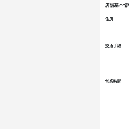
店名
店舗基本情
麺巧 潮
住所
勤務地
東京都千代田区
交通手段
連絡先
03-6206-932
法人名・事
有限会社フ
営業時間
最終更新日2023/