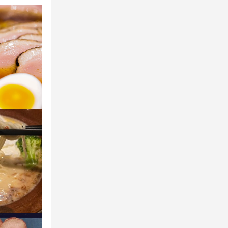
週1日からOK
)