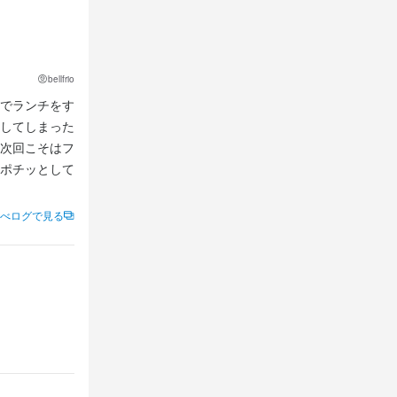
bellfrio
でランチをす
してしまった
次回こそはフ
ポチッとして
べログで見る