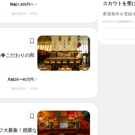
スカウトを受
時給
1,400円〜
希望条件を登録
最終更新日：4日前
※スカウトは26年8月
場◆こだわりの和
月給
26〜40万円
最終更新日：5日前
フ大募集！残業な