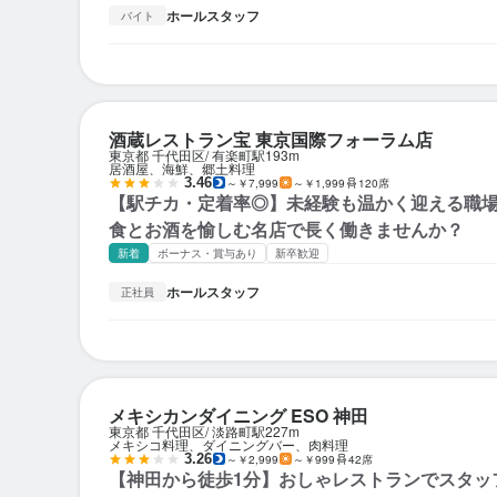
ホールスタッフ
バイト
酒蔵レストラン宝 東京国際フォーラム店
東京都 千代田区
有楽町駅
193m
居酒屋、海鮮、郷土料理
3.46
～￥7,999
～￥1,999
120席
【駅チカ・定着率◎】未経験も温かく迎える職
食とお酒を愉しむ名店で長く働きませんか？
新着
ボーナス・賞与あり
新卒歓迎
ホールスタッフ
正社員
メキシカンダイニング ESO 神田
東京都 千代田区
淡路町駅
227m
メキシコ料理、ダイニングバー、肉料理
3.26
～￥2,999
～￥999
42席
【神田から徒歩1分】おしゃレストランでスタッ