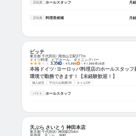
ホールスタッフ
月
正社員
料理長候補
月
正社員
ビッテ
東京都 千代田区
溜池山王駅
277m
ドイツ料理、ビアホール、ダイニングバー
3.35
～￥5,999
～￥1,999
26席
本格ドイツ･ヨーロッパ料理店のホールスタッフ
環境で勤務できます！【未経験歓迎！】
個人経営
平日のみ勤務OK
ネイルOK
ホールスタッフ
バイト
天ぷら さいとう 神田本店
東京都 千代田区
神田駅
254m
居酒屋、天ぷら、海鮮