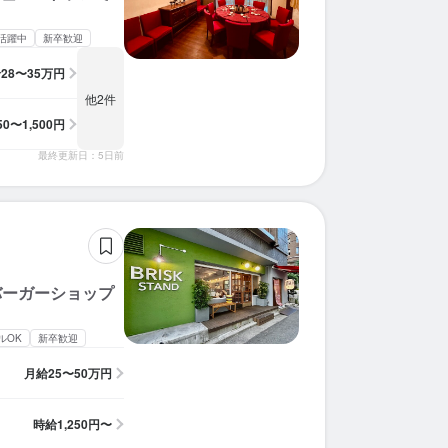
活躍中
新卒歓迎
給
28〜35万円
他2件
350〜1,500円
最終更新日：5日前
バーガーショップ
ルOK
新卒歓迎
月給
25〜50万円
時給
1,250円〜