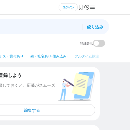
ログイン
絞り込み
詳細表示
ナス・賞与あり
寮・社宅あり(住み込み)
フルタイム歓迎
平日のみ勤務OK
登録しよう
登録しておくと、応募がスムーズ
編集する