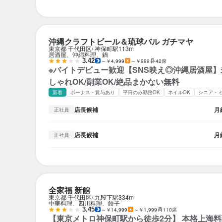
沖縄クラフトビール＆琉球バル ガチマヤ
東京都 千代田区
神保町駅
113m
居酒屋、沖縄料理、鍋
3.42
～￥4,999
～￥999
42席
※バイトデビュー歓迎【SNS映え◎沖縄居酒屋】
しゃれOK/副業OK/絶品まかない無料
新着
ボーナス・賞与あり
平日のみ勤務OK
ネイルOK
シニア・
店長候補
月
正社員
店長候補
月
正社員
全家福 新館
東京都 千代田区
九段下駅
334m
中華料理、四川料理、餃子
3.45
～￥14,999
～￥1,999
110席
【東京メトロ神保町駅から徒歩2分】 本格上海