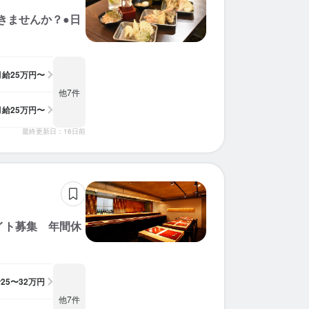
きませんか？●日
月給
25万円〜
他7件
月給
25万円〜
最終更新日：16日前
イト募集 年間休
給
25〜32万円
他7件