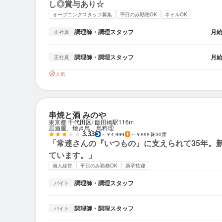
し◎賞与あり☆
オープニングスタッフ募集
平日のみ勤務OK
ネイルOK
調理師・調理スタッフ
月
正社員
調理師・調理スタッフ
月
正社員
人気
串焼と酒 みのや
東京都 千代田区
飯田橋駅
116m
居酒屋、焼き鳥、鳥料理
3.33
～￥4,999
～￥999
30席
「常連さんの『いつもの』に支えられて35年。
ています。」
個人経営
平日のみ勤務OK
新卒歓迎
調理師・調理スタッフ
バイト
調理師・調理スタッフ
バイト