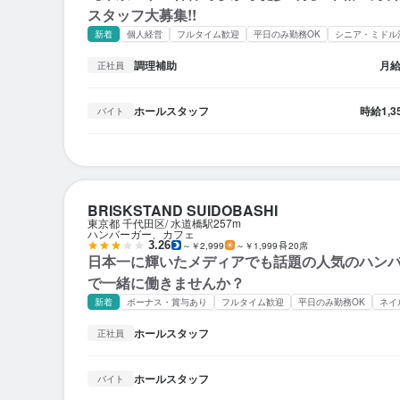
スタッフ大募集!!
新着
個人経営
フルタイム歓迎
平日のみ勤務OK
シニア・ミドル
調理補助
月
正社員
ホールスタッフ
時給
1,
バイト
BRISKSTAND SUIDOBASHI
東京都 千代田区
水道橋駅
257m
ハンバーガー、カフェ
3.26
～￥2,999
～￥1,999
20席
日本一に輝いたメディアでも話題の人気のハン
で一緒に働きませんか？
新着
ボーナス・賞与あり
フルタイム歓迎
平日のみ勤務OK
ネイ
ホールスタッフ
正社員
ホールスタッフ
バイト