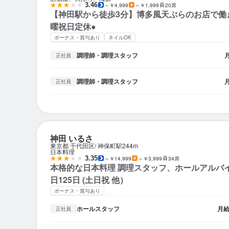
3.46
～￥4,999
～￥1,999
20席
【神田駅から徒歩3分】博多風天ぷらのお店で働
曜祝日定休●
ボーナス・賞与あり
ネイルOK
調理師・調理スタッフ
正社員
調理師・調理スタッフ
正社員
神田 いるさ
東京都 千代田区
神保町駅
244m
日本料理
3.35
～￥14,999
～￥3,999
34席
本格的な日本料理 調理スタッフ、ホールアルバ
日125日 (土日祝 他）
ボーナス・賞与あり
ホールスタッフ
月
正社員