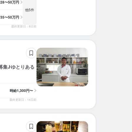
給
28〜50万円
他5件
給
35〜50万円
最終更新日：8日前
募集♪ゆとりある
時給
1,300円〜
最終更新日：14日前