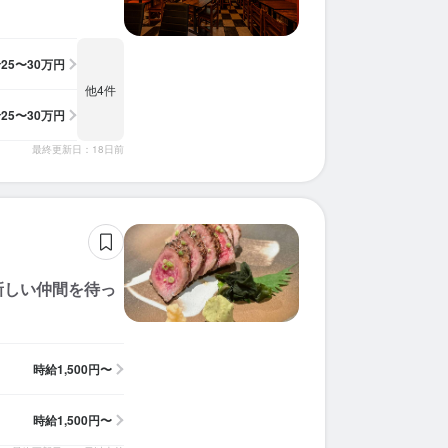
給
25〜30万円
他4件
給
25〜30万円
最終更新日：18日前
新しい仲間を待っ
時給
1,500円〜
時給
1,500円〜