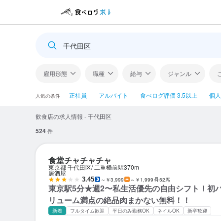
千代田区
雇用形態
職種
給与
ジャンル
正社員
アルバイト
食べログ評価 3.5以上
個人
人気の条件
飲食店の求人情報 - 千代田区
524
件
食堂チャチャチャ
東京都 千代田区
二重橋前駅
370m
居酒屋
3.45
～￥3,999
～￥1,999
52席
東京駅5分★週2〜私生活優先の自由シフト！初
リューム満点の絶品肉まかない無料！！
新着
フルタイム歓迎
平日のみ勤務OK
ネイルOK
新卒歓迎