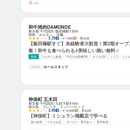
人気
和牛焼肉DAMONDE
東京都 千代田区
飯田橋駅
130m
焼肉、ホルモン、冷麺
3.35
～￥7,999
－
32席
【飯田橋駅すぐ】未経験者大歓迎！第2期オープ
集！和牛も食べられる♪美味しい賄い無料☺
新着
フルタイム歓迎
平日のみ勤務OK
ネイルOK
シニア・ミド
ホールスタッフ
バイト
神保町 五木田
東京都 千代田区
九段下駅
416m
焼き鳥、フレンチ、イノベーティブ
3.45
～￥19,999
－
22席
【神保町】ミシュラン掲載店で学べる
個人経営
小さなお店
ボーナス・賞与あり
新卒歓迎