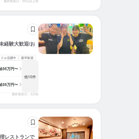
最終更新日：30日以上前
未経験大歓迎/お
ミドル活躍中
新卒歓迎
給
35万円〜
他10件
給
35万円〜
最終更新日：3日前
料理レストランで