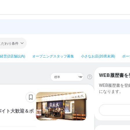
こだわり条件
経営(2店舗以内)
オープニングスタッフ募集
小さなお店(20席未満)
ボー
WEB履歴書を
WEB履歴書を
になります。
バイト大歓迎＆ボ