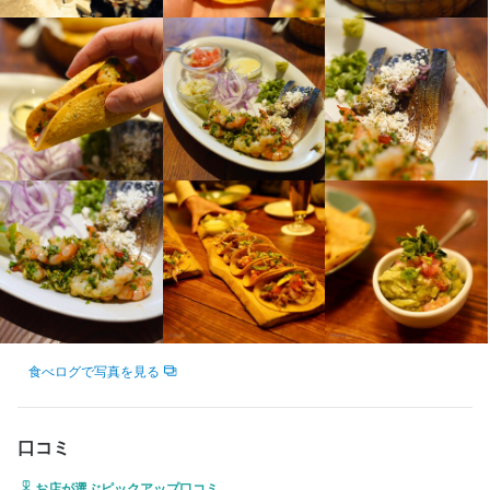
野菜の知識
店舗運営
メニュー開発
仕入れ・食材の目利き
・メキシコ料理に興味のある方

・メキシコ料理に興味のある方

・正社員登用の機会

メニュー開発
仕入れ・食材の目利き
・未経験OK！

・未経験OK！

・能力に応じたバックオフィス勤務や店長など、多様なキャリア
身に付くスキル
・接客や飲食のご経験あれば尚歓迎！

・接客や飲食のご経験あれば尚歓迎！

応募資格
パス

応募資格
・フリーターさん歓迎

・フリーターさん歓迎

応募資格
盛り付け技術
カクテル技法
ワインの知識
日本酒の知識
ウイスキーの知識
・WワークOK

・WワークOK

リキュール・スピリッツの知識
肉の知識
魚の知識
野菜の知識
店舗運営
歓迎スキル・経験
当社で、体にも心にも優しいフードを提供しながら、一緒に成長
歓迎スキル・経験
メニュー開発
仕入れ・食材の目利き
歓迎スキル・経験
※採用時期考慮いたします。お気軽にご相談下さい。
※採用時期考慮いたします。お気軽にご相談下さい。
していきましょう。
調理経験者優遇します

採用時期考慮いたします。お気軽にご相談下さい。
調理経験者優遇します

応募資格
・北出食堂の雰囲気が好きな方

・北出食堂の雰囲気が好きな方

・ニューヨークやメキシコのフード事情、ライフスタイルに興味
求める人物像
求める人物像
歓迎スキル・経験
・ニューヨークやメキシコのフード事情、ライフスタイルに興味
のある方

選考の流れ
のある方

・アメリカの飲食業界に興味のある方（店舗が海外にもございま
・人と話すことが好きな方

・人と話すことが好きな方

調理経験者優遇します

・アメリカの飲食業界に興味のある方（店舗が海外にもございま
す）

応募後、1回カジュアル面談後に１回の面接を経て内定となりま
・向上心のある方

・向上心のある方

す）

す。なお、Web面接にも対応いたしますので、気兼ねなくご相談
・明るく笑顔でお仕事のできる方
・明るく笑顔でお仕事のできる方
・北出食堂の雰囲気が好きな方

※採用時期考慮いたします。お気軽にご相談下さい。
ください。
・ニューヨークやメキシコのフード事情、ライフスタイルに興味
※採用時期考慮いたします。お気軽にご相談下さい。
食べログで写真を見る
のある方

・アメリカの飲食業界に興味のある方（店舗が海外にもございま
す）

お店の採用担当者からのメッセージ
口コミ
店名
店名
※採用時期考慮いたします。お気軽にご相談下さい。
少しでもご興味がございましたらご応募ください。カジュアル面
お店が選ぶピックアップ口コミ