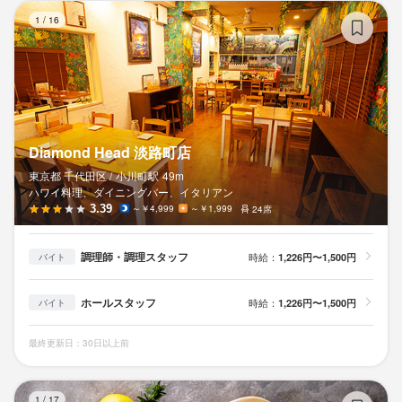
Di
1
/
16
Diamond Head 淡路町店
東京都 千代田区 /
小川町
駅
49m
ハワイ料理、ダイニングバー、イタリアン
3.39
～￥4,999
～￥1,999
24席
調理師・調理スタッフ
時給：
1,226円〜1,500円
バイト
ホールスタッフ
時給：
1,226円〜1,500円
バイト
最終更新日：30日以上前
sa
1
/
17