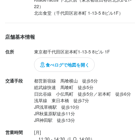
22）

店舗基本情報
住所
東京都千代田区岩本町1-13-5 8ビル 1F
食べログで地図を開く
交通手段
都営新宿線　馬喰横山　徒歩5分

総武線快速　馬喰町　徒歩5分

日比谷線　小伝馬町　徒歩5分／岩本町　徒歩6分

浅草線　東日本橋　徒歩7分

JR浅草橋駅　徒歩10分

JR秋葉原駅徒歩11分

JR神田駅　徒歩13分
営業時間
[月]

　11:30 - 14:30（L.O. 14:00）
