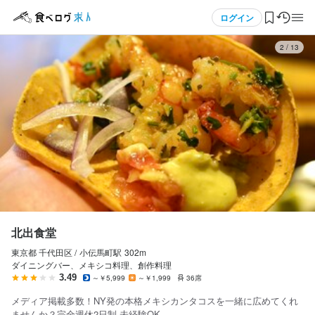
応募画面へ進む
応募画面へ進む
応募画面へ進む
応募画面へ進む
応募画面へ進む
応募画面へ進む
メニュー
ログイン
3
/
13
北出食堂
北出食堂
北出食堂
北出食堂
北出食堂
北出食堂
正社員
正社員
アルバイト・パート
アルバイト・パート
契約社員
契約社員
ログイン・無料会員登録
ホールスタッフ・サービススタッフ
調理師・調理スタッフ
ホールスタッフ・サービススタッフ
調理師・調理スタッフ
ホールスタッフ・サービススタッフ
調理師・調理スタッフ
ホールスタッフ・サービススタッフ
調理師・調理スタッフ
ホールスタッフ・サービススタッフ
調理師・調理スタッフ
ホールスタッフ・サービススタッフ
調理師・調理スタッフ
食べログ求人TOP
月給
月給
時給
時給
月給
月給
250,000円〜400,000円
250,000円〜400,000円
1,250円〜1,500円
1,250円〜1,500円
250,000円〜400,000円
250,000円〜400,000円
求人検索
昇給あり
ボーナス・賞与あり
昇給あり
昇給あり
昇給あり
昇給あり
住宅手当あり
資格手当・スキル手当あり
資格手当・スキル手当あり
住宅手当あり
住宅手当あり
昇給あり
家族手当あり
家族手当あり
家族手当あり
住宅手当あり
扶養内勤務OK
扶養内勤務OK
資格手当・スキル手当あり
資格手当・スキル手当あり
資格手当・スキル手当あり
交通費支給
家族手当あり
資格手当・スキル手当あり
マイページ管理
試用期間
研修期間
研修期間
試用期間
試用期間
試用期間
試用期間6か月あり
研修期間1〜3か月（研修期間は時給1,200円〜）
研修期間1〜3か月（研修期間は時給1,200円〜）
試用期間6か月あり
試用期間6か月あり
閲覧履歴
試用期間相談
北出食堂
固定残業代
給与補足
給与補足
固定残業代
固定残業代
東京都 千代田区 /
小伝馬町
駅
302m
気になる求人
固定残業代
月給には固定残業代（40時間・55,900円）を含みます
交通費：月20,000円まで支給（勤務状況によります）

交通費：月20,000円まで支給（勤務状況によります）

月給には固定残業代（40時間・55,900円）を含みます
月給には固定残業代（40時間・55,900円）を含みます
ダイニングバー、メキシコ料理、創作料理
月給には固定残業代（3０時間・45,000円～）を含みます
時給アップあり
時給アップあり
3.49
～￥5,999
～￥1,999
36席
検索履歴・保存した条件
給与補足
給与補足
給与補足
メディア掲載多数！NY発の本格メキシカンタコスを一緒に広めてくれ
給与補足
交通費：月20,000円まで支給（勤務状況によります）

契約社員募集です（一定期間後、正社員登用を想定しておりま
契約社員募集です（一定期間後、正社員登用を想定しておりま
ませんか？完全週休2日制 未経験OK