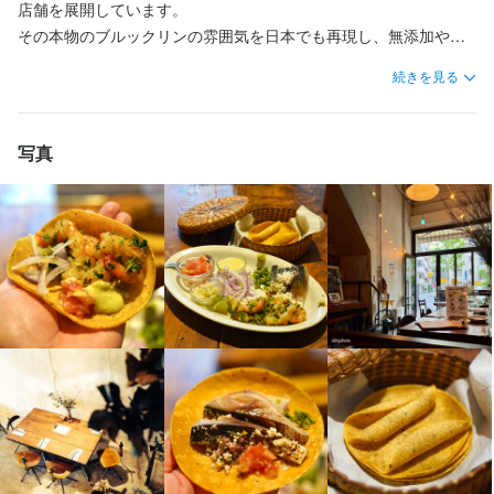
髪型や服装も自由なので、あなたらしいスタイルで働くことがで
髪型や服装も自由なので、あなたらしいスタイルで働くことがで
店舗を展開しています。

新規出店の予定もあり、キャリアアップの機会が豊富です。

きます。

新規出店も予定しており、その中での役職就任など、キャリアア
店長や料理長などの役職にも年齢に関係なく就けるチャンスがあ
きます。

きます。

その本物のブルックリンの雰囲気を日本でも再現し、無添加や農
店長や料理長などの役職にも年齢に関係なく就けるチャンスがあ
充実した研修制度と先輩スタッフのフォローがあるので、あなた
ップのチャンスが豊富にあります。

ります。

前向きな姿勢で、自分らしく働いていただければ嬉しいです。

前向きな姿勢で、自分らしく働いていただければ嬉しいです。

薬不使用の食材にこだわったフードを提供しています。

ります。

のペースで技術を習得してください。

店長や料理長など年齢に関係なく役職に就ける環境です。やりが
やりがい抜群の環境で成長できます。

続きを見る
北出食堂は、日本での第一号店であり本店です。

やりがい抜群の環境で成長できます。

いを持って働ける職場です。

一緒に温かい雰囲気のお店を作り上げ、お客様に素敵な時間を提
一緒に温かい雰囲気のお店を作り上げ、お客様に素敵な時間を提
ブルックリンの空気感を感じられる手作りの家具や、優しい照明
【実力次第でキャリアアップ】

【当社で働くスタッフたち】

供しましょう。
供しましょう。
が特徴で、大切な人とのディナーに最適な空間を提供していま
【当社で働くスタッフたち】

新規出店も予定しており、その中での役職就任など、キャリアア
【スタッフの特徴】

写真
当社では10代から40代のスタッフが中心となって活躍していま
す。

当社では10代から40代のスタッフが中心となって活躍していま
ップのチャンスが豊富にあります。

当社で働くスタッフは10代から40代まで幅広く、みんな飲食が好
す。

また、タコスに特化した『KitadeTacos』というブランドも運営し
す。

店長や料理長など年齢に関係なく役職に就ける環境です。やりが
きで、お客様に楽しんでもらうために日々努力しています。

みんな飲食が好きで、お客様に楽しんでもらえるよう日々努力し
身に付くスキル
身に付くスキル
ています。

みんな飲食が好きで、お客様に楽しんでもらえるよう日々努力し
いを持って働ける職場です。

自分のお店を持ちたいという目標を持つ社員も多数活躍してお
ています。

私たちは、お客様を自宅のホームパーティーに招いたように温か
ています。

カクテル技法
包丁さばき
盛り付け技術
ワインの知識
カクテル技法
日本酒の知識
ワインの知識
ウイスキーの知識
日本酒の知識
り、そういった野心を持つ方には会社としてサポートを惜しみま
自分のお店を持ちたいという目標を持つ社員も多数おり、会社と
くお迎えすることを心掛けています。

リキュール・スピリッツの知識
ウイスキーの知識
リキュール・スピリッツの知識
コーヒーの知識
肉の知識
コーヒーの知識
魚の知識
肉の知識
自分のお店を持ちたいという目標を持つ社員も多数おり、会社と
【スタッフの特徴】

せん。

してもそのような野心をサポートしています。

野菜の知識
魚の知識
野菜の知識
チーズの知識
チーズの知識
出店開業ノウハウ
出店開業ノウハウ
店舗運営
メニュー開発
店舗運営
「体にも心にも優しい」それが私たちのレストランのコンセプト
してもそのような野心をサポートしています。

当社で働くスタッフは10代から40代まで幅広く、みんな飲食が好
一緒に温かい雰囲気のお店を作り上げ、お客様に素敵な時間を提
仕入れ・食材の目利き
メニュー開発
仕入れ・食材の目利き
一緒に成長し、素敵なお店を作り上げていきませんか？ご応募お
です。

一緒に成長し、素敵なお店を作り上げていきませんか？ご応募お
きで、お客様に楽しんでもらうために日々努力しています。

供しましょう。
待ちしています。
待ちしています。
自分のお店を持ちたいという目標を持つ社員も多数活躍してお
【仲間になるかもしれないあなたに提供することを約束します】

応募資格
応募資格
り、そういった野心を持つ方には会社としてサポートを惜しみま
・お客様に美味しくて体に良いものを提供する喜び

身に付くスキル
せん。

身に付くスキル
身に付くスキル
・契約生産者から学ぶ食材の知識

歓迎スキル・経験
歓迎スキル・経験
一緒に温かい雰囲気のお店を作り上げ、お客様に素敵な時間を提
盛り付け技術
カクテル技法
ワインの知識
日本酒の知識
ウイスキーの知識
・飲食店以外でも通用するビジネスマナーの習得

包丁さばき
盛り付け技術
カクテル技法
ワインの知識
日本酒の知識
供しましょう。
盛り付け技術
リキュール・スピリッツの知識
カクテル技法
ワインの知識
肉の知識
魚の知識
日本酒の知識
野菜の知識
ウイスキーの知識
店舗運営
ウイスキーの知識
リキュール・スピリッツの知識
肉の知識
魚の知識
・技術や経験の向上をしたい方

・技術や経験の向上をしたい方

・仕事を効率的に進める計画力

リキュール・スピリッツの知識
メニュー開発
仕入れ・食材の目利き
肉の知識
魚の知識
野菜の知識
店舗運営