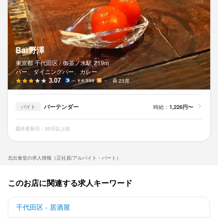
Bar野澤
東京都 千代田区 /
御茶ノ水
駅
219m
バー、ダイニングバー、カレー
3.07
～￥4,999
－
23席
バーテンダー
時給：
1,226円〜
バイト
最終更新日：30日以上前
北出食堂の求人情報（正社員/アルバイト・パート）
このお店に関連する求人キーワード
千代田区 - 居酒屋