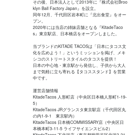
最終更新日2024/06/04
その後、日本法人として2013年に『株式会社Broo
最終更新日2024/10/09
どっしりとした穀物感ととうもろこしの香りがすごい。

klyn Ball Factory Japan』を設立。

すごく素材としての食べ応えはありながら、

同年12月、千代田区岩本町に『北出食堂』をオー
油は控えめ、雑味のない体に優しいお料理でした。

プン。

2020年には当店の姉妹店舗となる『KitadeTaco
そしてタコスのお供にと

s』東京駅店、日本橋店をオープンしました。

何...
当ブランドのKITADE TACOSは「日本にタコス文
化を広めよう！」というミッションを掲げ、メキ
シコのストリートスタイルのタコスを提供！

日本の中心地・東京駅から発信し、子供から大人
まで気軽に立ち寄れる【タコススタンド】を営業
中です。

運営店舗情報

KitadeTacos 人形町店（中央区日本橋人形町1-19-
5）

KitadeTacos JRグランスタ東京駅店（千代田区丸
の内1-9-1　東京駅内）

KitadeTacos 日本橋COMMISSARY店（中央区日
本橋本町3-11-5 ライフサイエンスビル2）

KitadeTacos 下北沢店（東京都世田谷区北沢2-21-