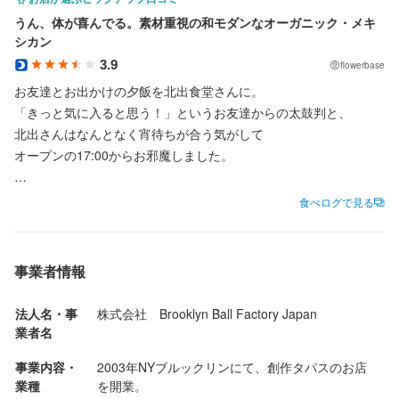
北出食堂
北出食堂
談からスタートしましょう！
店名
うん、体が喜んでる。素材重視の和モダンなオーガニック・メキ
店名
北出食堂
シカン
北出食堂
勤務地
勤務地
3.9
flowerbase
東京都千代田区岩本町1-13-5 8ビル 1F
東京都千代田区岩本町1-13-5 8ビル 1F
勤務地
お友達とお出かけの夕飯を北出食堂さんに。

勤務地
東京都千代田区岩本町1-13-5 8ビル 1F
「きっと気に入ると思う！」というお友達からの太鼓判と、

東京都千代田区岩本町1-13-5 8ビル 1F
連絡先
連絡先
店名
店名
北出さんはなんとなく宵待ちが合う気がして

036-240-9920
036-240-9920
北出食堂
北出食堂
連絡先
オープンの17:00からお邪魔しました。

連絡先
036-240-9920
036-240-9920
法人名・事業者名
法人名・事業者名
勤務地
勤務地
メキシコ料理の時は、ビール飲も〜、マルガリータ飲も〜

食べログで見る
株式会社　Brooklyn Ball Factory Japan
株式会社　Brooklyn Ball Factory Japan
東京都千代田区岩本町1-13-5 8ビル 1F
東京都千代田区岩本町1-13-5 8ビル 1F
法人名・事業者名
最後はテキーラで締めますか、みたいなワイワイ飲みをしがちな
法人名・事業者名
株式会社　Brooklyn Ball Factory Japan
のですが、

株式会社　Brooklyn Ball Factory Japan
連絡先
連絡先
北出さんのお料理はしみじみ

最終更新日2024/06/04
最終更新日2024/06/04
事業者情報
036-240-9920
036-240-9920
自然派ワインやクラフトビールでいただきたいですね〜。

最終更新日2024/06/04
最終更新日2024/06/04
法人名・事
株式会社　Brooklyn Ball Factory Japan
法人名・事業者名
法人名・事業者名
お目当のタコスはお好み2種の盛り合わせを2皿頼んで、

業者名
株式会社　Brooklyn Ball Factory Japan
株式会社　Brooklyn Ball Factory Japan
ラム, 鯖, チキン, ポークと思いっきり堪能しました。

事業内容・
2003年NYブルックリンにて、創作タパスのお店
ソースもタコスもお肉もどれも仕上がりがとても繊細。

業種
を開業。

特にタコスは他の店とは一線を画する
