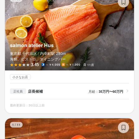
salmon atelier Hus
東京都 千代田区 /
内幸町
駅
280m
海鮮、ビストロ、ダイニングバー
3.45
～￥4,999
～￥1,999
11席
小さなお店
店長候補
月給：
35万円〜60万円
正社員
最終更新日：30日以上前
B
1
/
11