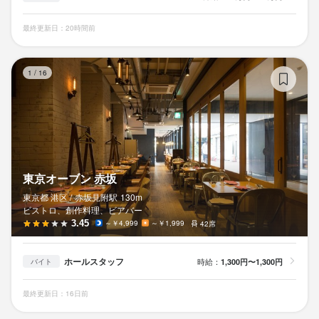
株式会社LIVE　CREATE
ビストロ チック 麻布十番
最終更新日：20時間前
勤務地
最終更新日2023/01/25
東京都港区東麻布3-7-8 イイダアネックス麻布十番 1F
東
1
/
16
法人名・事業者名
株式会社LIVE　CREATE
最終更新日2023/01/24
東京オーブン 赤坂
東京都 港区 /
赤坂見附
駅
130m
ビストロ、創作料理、ビアバー
3.45
～￥4,999
～￥1,999
42席
ホールスタッフ
時給：
1,300円〜1,300円
バイト
最終更新日：16日前