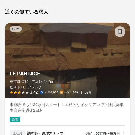
大事なのはやはり「ヒト」ではないでしょうか。

未経験の方も、経験者の方も、ぜひ当店が気になる方は

近くの似ている求人
お店の採用担当者からのメッセージ
ぜひとも食事にきて、雰囲気を見て頂けると幸いです。

LE
もちろん真剣な職場ですが、楽しさも大切にしています。

1
/
21
もちろん何か聞きたいことがあれば、遠慮なく聞いてください。

楽しさは伝播し、お客様に幸せを運びます。料理の知識も大切で
すが

皆様のご応募をお待ちしています。
大事なのはやはり「ヒト」ではないでしょうか。

未経験の方も、経験者の方も、ぜひ当店が気になる方は

ぜひとも食事にきて、雰囲気を見て頂けると幸いです。

LE PARTAGE
もちろん何か聞きたいことがあれば、遠慮なく聞いてください。

東京都 港区 /
赤坂
駅
147m
店名
ビストロ、フレンチ
ビストロ チック 麻布十番
皆様のご応募をお待ちしています。
3.42
～￥9,999
～￥1,999
25席
未経験でも月30万円スタート！本格的なイタリアンで正社員募集
勤務地
中◎完全週休2日♪
東京都港区東麻布3-7-8 イイダアネックス麻布十番 1F
新着
法人名・事業者名
店名
調理師・調理スタッフ
月給：
30万円〜40万円
正社員