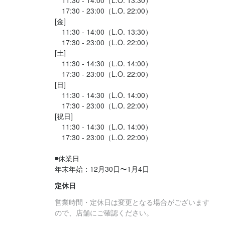
将来的に独立したい、スキルアップしたいという方も歓迎です！

あなたが今まで培ってきた経験を持って活躍を期待しておりま
そんな思いが少しでもあったなら当社に来てみてください。

あなたが今まで培ってきた経験を持って活躍を期待しておりま
そんな思いが少しでもあったなら当社に来てみてください。

28歳の店長が100万円以上の賞与を手にしたり、飲食未経験の27
　17:30 - 23:00（L.O. 22:00）

す。

エネルギッシュな街で価値ある体験をしたいならまず当社へ！

す。

エネルギッシュな街で価値ある体験をしたいならまず当社へ！

歳が半年で店長になった実績も！

お店の採用担当者からのメッセージ
[金]

【　弊社のアピールポイント　】

ご応募お待ちしております
あなたが今まで培ってきた経験を持って活躍を期待しておりま
ご応募お待ちしております
あなたが今まで培ってきた経験を持って活躍を期待しておりま
　11:30 - 14:00（L.O. 13:30）

“とにかく楽しく・仲間と共に・全ては自分に返ってくる”が当店の
◆頑張った分はしっかり評価！◆

す。

今まで飲食業界は好きだけど大変――…。

　17:30 - 23:00（L.O. 22:00）

す。

モットーです。

当店は若手・ベテラン関係なく、スタッフの頑張りや実績は給与
ご応募お待ちしております
そんな思いが少しでもあったなら当社に来てみてください。

[土]

ご応募お待ちしております
やポジションでしっかり還元。

　11:30 - 14:30（L.O. 14:00）

エネルギッシュな街で価値ある体験をしたいならまず当社へ！

◆将来独立を目指す方を応援！◆

実力次第で、あらゆる権限をどんどん与えていきます。

　17:30 - 23:00（L.O. 22:00）

あなたが今まで培ってきた経験を持って活躍を期待しておりま
美味しい料理を低価格で提供するためには、不要なコストを抑え
[日]

28歳の店長が100万円以上の賞与を手にしたり、飲食未経験の27
す。

店名
るノウハウも重要。

店名
　11:30 - 14:30（L.O. 14:00）

歳が半年で店長になった実績も！

ご応募お待ちしております
ビストロ チック 麻布十番
また、お客様のココロを掴むサービスに大切なのは、丁寧さ・優
ビストロ チック 麻布十番
　17:30 - 23:00（L.O. 22:00）

“とにかく楽しく・仲間と共に・全ては自分に返ってくる”が当店の
店名
[祝日]

しさ・温かさです。

店名
モットーです。

ビストロ チック 麻布十番
　11:30 - 14:30（L.O. 14:00）

勤務地
当店では独立支援制度を設け、店舗経営や店づくりのノウハウを
ビストロ チック 麻布十番
勤務地
　17:30 - 23:00（L.O. 22:00）

東京都港区東麻布3-7-8 イイダアネックス麻布十番 1F
一からお教えします。

東京都港区東麻布3-7-8 イイダアネックス麻布十番 1F
◆将来独立を目指す方を応援！◆

将来的に独立を目指す方も、必ず役立つ経験が積めますよ！

勤務地
勤務地
美味しい料理を低価格で提供するためには、不要なコストを抑え
◾️休業日

東京都港区東麻布3-7-8 イイダアネックス麻布十番 1F
店名
法人名・事業者名
東京都港区東麻布3-7-8 イイダアネックス麻布十番 1F
年末年始：12月30日〜1月4日 
法人名・事業者名
るノウハウも重要。

ビストロ チック 麻布十番
株式会社LIVE　CREATE
◆飲食店の常識をくつがえす好待遇！◆

株式会社LIVE　CREATE
また、お客様のココロを掴むサービスに大切なのは、丁寧さ・優
定休日
スタッフ一人ひとりの幸せと成長を願って、充実した福利厚生を
法人名・事業者名
法人名・事業者名
しさ・温かさです。

株式会社LIVE　CREATE
ご用意しています。

勤務地
営業時間・定休日は変更となる場合がございます
株式会社LIVE　CREATE
当店では独立支援制度を設け、店舗経営や店づくりのノウハウを
最終更新日2025/06/03
東京都港区東麻布3-7-8 イイダアネックス麻布十番 1F
ので、店舗にご確認ください。
月8日休み＆月8日の半休や、年7日間の大型連休、年末年始の6日
最終更新日2025/06/03
一からお教えします。
