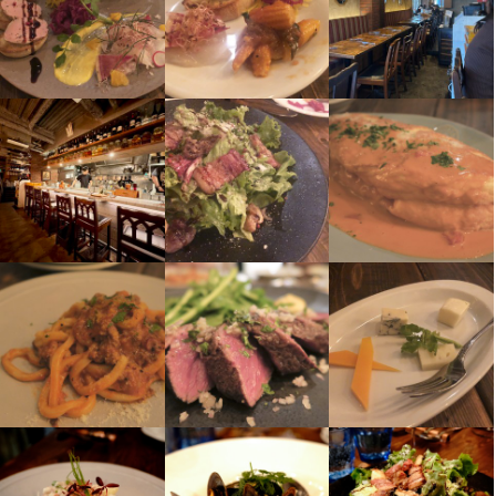
数！

「売上が上がれば、社員の給与が増える」

即戦力の方は経験を活かしてお店をリードしてください。

ることで、人生の充実感を感じてもらいたいと考えています。  

仕事内容
即戦力の方は経験を活かしてお店をリードしてください。

「社員の給与が上がれば、寄付金も増える」

仕事内容
仕事内容
当社では、一人ひとりが『とにかく楽しく・仲間と共に・すべて
経験の浅い方、未経験者にもチャンスは眠っています。

私たちは、こうした経営者を100名育成することを目指していま
経験の浅い方、未経験者にもチャンスは眠っています。

仕事内容
仕事内容
ホールスタッフとして、接客業務を中心に幅広くご活躍いただき
「思いを行動に移し、ゼロをイチにする」

は自分に返ってくる』という企業理念を大切にしています。  

何ごともやる気を持って、日々前向きに挑戦する心を忘れずに☆

す。

何ごともやる気を持って、日々前向きに挑戦する心を忘れずに☆

接客を中心としたホール業務全般をお任せします。

【業務内容】

ます。

この方向性の一致が大きな流れを生むと信じており、  

【お任せする仕事内容】

【仕事内容】

お客様のご案内からオーダーの受付、テーブルの準備、レジ対応
キッチンでの調理だけでなく、店舗運営に関わるさまざまな業務
お客様のご案内やオーダー対応、テーブルのセッティング、お会
LIVE CREATEは「一生をかけてつながる持続可能な活動」に取り
ぜひ、私たちのお店の雰囲気を直接体感しに来てください。  

本気で行った努力はあなたを何段階も成長させます。

・ メニュー開発や構成

本気で行った努力はあなたを何段階も成長させます。

キッチンでの業務全般をお願いします。

キッチン業務全般をお任せします。

まで、ホール業務を幅広く担当していただきます。

にも携わっていただきます。

計など、ホール内全体を担当していただきます。

組んでいます。

お互いを支え合う活気ある姿をお見せします！
独立や会社の中心核を目標に、スキルアップを目指しましょう！

・  仕入れ先の新規開拓や交渉  

独立や会社の中心核を目標に、スキルアップを目指しましょう！

仕込みや調理、盛り付け、後片付けなど、まずは基本的な作業か
主な業務内容は、仕込みや調理、盛り付け、清掃など、料理に関
また、これまでのご経験やスキルに応じて

具体的には、以下のような仕事をお任せします。

・  経営数値の管理

らスタートしましょう。

する基本的な作業です。

・店舗運営の補佐

・新メニューの企画や試作

また、意欲やスキルに応じて、

『ビストロチック麻布十番』とは？

■シンプルでオシャレなビストロ■

・ 接客のノウハウ

■シンプルでオシャレなビストロ■

・スタッフの指導や育成

・後輩スタッフの指導・育成

・新メニューの企画

・雑誌「東京カレンダー」において「麻布の名店5軒」に選出  

麻布十番駅から歩いて2分の好立地！

・ Webコンテンツの編集

麻布十番駅から歩いて2分の好立地！

経験や習熟度に応じて、

【ステップアップできる環境】

といった業務も順次お任せしていきます。

・食材の発注や原価・コストの管理

・店舗の数値管理

・カジュアルながら本格的なフレンチを楽しめる隠れ家ビストロ  

東京カレンダーで"麻布の名店5軒"に選ばれたお店は

・ 採用スキル 

東京カレンダーで"麻布の名店5軒"に選ばれたお店は

・新メニューの開発

経験やスキルに応じて、次のような業務にもチャレンジできま
・衛生面のチェックや店舗内の衛生管理体制の整備

・衛生管理の推進

・ワインにもこだわり、南アフリカ産を中心に多様なセレクショ
常にお客様が足を運んでくださります。

・当社で働く魅力②「自由な発想を表現できる環境」

常にお客様が足を運んでくださります。

・売上やコスト管理といった経営面の数値管理

す。

やる気があれば、業務の幅をどんどん広げていける職場です。先
など、より専門的な業務にもチャレンジ可能です。

ンを用意  

店内の雰囲気はアンティーク調のインテリアの数々に

スタッフが「楽しく人生を生きる」ことを真剣に考えています。

店内の雰囲気はアンティーク調のインテリアの数々に

・店舗内の衛生体制の整備と維持

・オリジナルメニューの企画・開発

輩スタッフがしっかりフォローするので、未経験でも安心して挑
意欲があれば、業務の幅はどんどん広がっていきます。

・店内は「アンティーク」と「モダン」が融合した落ち着いた雰
白タイルのカウンターなどモダンのエッセンスを加えた

「楽しくない仕事は存在しない」

白タイルのカウンターなどモダンのエッセンスを加えた

など、段階的に業務の幅を広げていける環境を整えています。

・売上や原価などの数値管理

戦できます。

成長したい気持ちを全力で応援する職場なので、実践を通して着
「もっと成長したい」「多くを学びたい」という方にぴったりの
囲気

「遊び心」と「落ち着き」が共存した空間です。

「無意味な仕事は絶対にしない」という考え方を大切にしていま
「遊び心」と「落ち着き」が共存した空間です。

・店舗内の衛生チェックや管理業務

分からないことがあれば、遠慮なく質問してください。一人ひと
実にスキルを磨いていけます。

環境です。経験豊富な先輩がそばにいるので、分からないことが
す。

学べることが多く、意欲次第でどんどんスキルアップできます。

りの成長を大切にしている職場なので、あなたの「やってみた
あっても安心して取り組めます。

メニューへのこだわり

メニューはカジュアルフレンチをメインとした料理の数々！

メニューはカジュアルフレンチをメインとした料理の数々！

頼れる先輩スタッフと一緒に、楽しく成長していける職場です。

やる気があれば、さまざまなことに挑戦できる職場です。

い」を応援します。まずはできることから、少しずつ始めていき
まずは、これまでのご経験や現在のスキルに応じて、できること
季節のメニューはスタッフ全員で意見を出し合って考案していま
ドリンクに合う料理を気軽に、そしてリーズナブルに楽しむこと
この想いは、日々の業務を通じて感じてもらえるよう努めていま
ドリンクに合う料理を気軽に、そしてリーズナブルに楽しむこと
経験豊富な先輩たちと一緒に働きながら、楽しく実力を伸ばして
ましょう。
から始めましょう。

まずはあなたの経験やスキルに合わせてスタートしましょう。

す。

ができます。

す。

ができます。

最初はご自身のペースに合わせてスタートすれば大丈夫です。

いけます。

困ったときは、経験豊富なスタッフがしっかりサポートしますの
不安なことや気になる点があれば、いつでも気軽にご相談くださ
あなたの「アイデア」を活かすチャンスが広がっています！