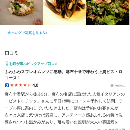
3ヶ月に一度のメニュー変更も有り、季節のメニューをみんなで意
・ あなたが考えた料理やリンクを、年に4回メニューに採用する
3ヶ月に一度のメニュー変更も有り、季節のメニューをみんなで意
疑問や不安があれば、いつでも気軽にご相談ください。
で、安心して飛び込んできてください。
い。
見を出し合い。

チャンスがあります！

見を出し合い。

まずはできることからスタートし、少しずつ業務に慣れていって
この仕事のおすすめポイント
作り上げます。つまり貴方のアイデアを試すチャンスが常に存在
・ 自由な接客スタイルで表現できます。

作り上げます。つまり貴方のアイデアを試すチャンスが常に存在
ください。

【LIVE CREATEが目指すのは、“最強の飲食人”の育成】

しています。

・ 社員の割合が高く、安定して休日を取得できます。

この仕事のおすすめポイント
しています。

不安なことや分からないことがあれば、何でも気軽に相談できる
この仕事のおすすめポイント
この仕事のおすすめポイント
私たちが展開する店舗は、活気あふれる街に立地しています。そ
・ お客様を喜ばせて売上が上がれば、毎月ボーナスが支給されま
環境です。
食べログで写真を見る
【LIVE CREATEが目指すのは、“最強の飲食人”の育成】

んな環境だからこそ、他では得られない刺激的な経験を積むこと
ワインにもこだわり。クラシックから自然派まで取り揃え。

【LIVE CREATEが目指すのは、“最強の飲食人”の育成】

す。

ワインにもこだわり。クラシックから自然派まで取り揃え。

【LIVE CREATEが目指すのは、“最強の飲食人”の育成】

私たちが展開する店舗は、活気あふれる街に立地しています。そ
が可能です。

スタッフ皆でテイスティングして、お客様に提供してます！

私たちが展開する店舗は、活気あふれる街に立地しています。そ
スタッフ皆でテイスティングして、お客様に提供してます！

私たちが展開する店舗は、活気あふれる街に立地しています。そ
んな環境だからこそ、他では得られない刺激的な経験を積むこと
LIVE CREATEでは、スタッフ全員が「経営者視点」を持つことを
んな環境だからこそ、他では得られない刺激的な経験を積むこと
・当社で働く魅力③「飲食業界の常識を覆す優れた待遇」

この仕事のおすすめポイント
んな環境だからこそ、他では得られない刺激的な経験を積むこと
口コミ
が可能です。

大切にしています。売上やコストなど、店舗経営に関わる数値は
サービスが好き！料理が好き！独立したい！という方には

が可能です。

お客様を想ったサービスを提供することで、最終的に必ずあなた
サービスが好き！料理が好き！独立したい！という方には

が可能です。

LIVE CREATEでは、スタッフ全員が「経営者視点」を持つことを
【LIVE CREATEが目指すのは、“最強の飲食人”の育成】

すべてオープンに共有。だからこそ、メニューの考案や原価管
ぴったりの職場ですよ！

LIVE CREATEでは、スタッフ全員が「経営者視点」を持つことを
お店が選ぶピックアップ口コミ
に「成果」として返ってきます。  

ぴったりの職場ですよ！

LIVE CREATEでは、スタッフ全員が「経営者視点」を持つことを
大切にしています。売上やコストなど、店舗経営に関わる数値は
私たちが展開する店舗は、活気あふれる街に立地しています。そ
理、数字を意識した店舗運営に取り組むことができ、実際に独立
大切にしています。売上やコストなど、店舗経営に関わる数値は
その信念を持ち、愚直に「顧客サービス」を追求する仲間が多く
ふわふわスフレオムレツに感動。麻布十番で味わう上質ビストロ
大切にしています。売上やコストなど、店舗経営に関わる数値は
すべてオープンに共有。だからこそ、メニューの考案や原価管
んな環境だからこそ、他では得られない刺激的な経験を積むこと
したスタッフも多数います。

＝＝＝＝＝＝＝＝＝＝＝＝＝＝＝＝＝＝＝＝＝＝＝＝＝＝＝＝＝
すべてオープンに共有。だからこそ、メニューの考案や原価管
コース！
います。

＝＝＝＝＝＝＝＝＝＝＝＝＝＝＝＝＝＝＝＝＝＝＝＝＝＝＝＝＝
すべてオープンに共有。だからこそ、メニューの考案や原価管
理、数字を意識した店舗運営に取り組むことができ、実際に独立
が可能です。

街の魅力を感じながら働けるユニークな福利厚生制度も、社員か
＝

理、数字を意識した店舗運営に取り組むことができ、実際に独立
4.8
＝

理、数字を意識した店舗運営に取り組むことができ、実際に独立
hinakoto
したスタッフも多数います。

LIVE CREATEでは、スタッフ全員が「経営者視点」を持つことを
ら高い支持を得ています。

【運営会社：『株式会社LIVE CREATE』】

したスタッフも多数います。

・当社で働く魅力④「感動を分かち合える仲間がいる」

【運営会社：『株式会社LIVE CREATE』】

したスタッフも多数います。

麻布十番駅から徒歩2分。麻布の名店に選ばれた人気イタリアンの
街の魅力を感じながら働けるユニークな福利厚生制度も、社員か
大切にしています。売上やコストなど、店舗経営に関わる数値は
同じ会社出身の仲間で創業し、現在、六本木～麻布エリアに9店舗
街の魅力を感じながら働けるユニークな福利厚生制度も、社員か
スタッフが高いモチベーションを持たなければ、充実したサービ
同じ会社出身の仲間で創業し、現在、六本木～麻布エリアに9店舗
街の魅力を感じながら働けるユニークな福利厚生制度も、社員か
「ビストロチック」さんに平日18時にコースを予約して訪問。テ
ら高い支持を得ています。

すべてオープンに共有。だからこそ、メニューの考案や原価管
■働く魅力5選

を運営。

ら高い支持を得ています。

スを提供することはできません。

を運営。

ら高い支持を得ています。

ーブル席に案内していただきました。店内は予約のお客さんが
理、数字を意識した店舗運営に取り組むことができ、実際に独立
【アイデアが活きる！メニューづくりへの挑戦】

社名には、生命を吹き込む“ものづくり”とイキイキした“人材の育
そのため、当社では充実した「休暇制度」を整えています。  

社名には、生命を吹き込む“ものづくり”とイキイキした“人材の育
次々と入店し気づけば満席に。アンティーク感あふれる内装は洗
■働く魅力5選

したスタッフも多数います。

年に4回の新メニュー入れ替え時期には、社内で試作発表会を実
成”をテーマに、お客様・パートナー企業・従業員・地域社会全体
■働く魅力5選

成”をテーマに、お客様・パートナー企業・従業員・地域社会全体
■働く魅力5選

練されつつも温かみがあり、落ち着いた照明が大人の雰囲気を演
【アイデアが活きる！メニューづくりへの挑戦】

街の魅力を感じながら働けるユニークな福利厚生制度も、社員か
施。

に“活力”を提供したいという想いを込めています。

【アイデアが活きる！メニューづくりへの挑戦】

・ 月8日休み  

に“活力”を提供したいという想いを込めています。

【アイデアが活きる！メニューづくりへの挑戦】

出。居心地の良い空間で、夜の食事への期待がふくらみます。

食べログで見る