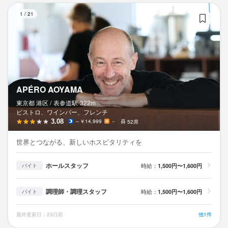
AP
1
/
21
APÉRO AOYAMA
東京都 港区 /
表参道
駅
322m
ビストロ、ワインバー、フレンチ
3.08
～￥14,999
－
52席
世界とつながる、新しいホスピタリティを
ホールスタッフ
時給：
1,500円〜1,600円
バイト
調理師・調理スタッフ
時給：
1,500円〜1,600円
バイト
最終更新日：23日前
他1件