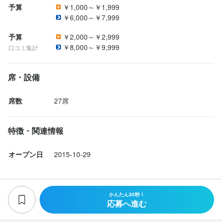
間連休♪

将来的に独立を目指す方も、必ず役立つ経験が積めますよ！

予算
￥1,000～￥1,999
最終更新日2025/06/03
ほかにも海外旅行や誕生日プレゼントなどなど…待遇欄をご覧い
法人名・事業者名
最終更新日2025/06/03
￥6,000～￥7,999
株式会社LIVE　CREATE
ただければわかる好待遇です！

◆飲食店の常識をくつがえす好待遇！◆

モチベーションを高く保って、イキイキと働いてもらえるような
予算
￥2,000～￥2,999
スタッフ一人ひとりの幸せと成長を願って、充実した福利厚生を
￥8,000～￥9,999
口コミ集計
ご用意しています。

最終更新日2025/06/03
月8日休み＆月8日の半休や、年7日間の大型連休、年末年始の6日
間連休♪

席・設備
選考の流れ
ほかにも海外旅行や誕生日プレゼントなどなど…待遇欄をご覧い
ただければわかる好待遇です！

席数
27席
応募後、原則３営業日以内に返信しております。

モチベーションを高く保って、イキイキと働いてもらえるような
１回～２回の面接を経て内定となります。

なお、Web面接にも対応いたしますので、気兼ねなくご相談くだ
特徴・関連情報
さい。
オープン日
2015-10-29
選考の流れ
お店の採用担当者からのメッセージ
応募後、原則３営業日以内に返信しております。

１回～２回の面接を経て内定となります。

もちろん真剣な職場ですが、楽しさも大切にしています。

かんたん30秒！
なお、Web面接にも対応いたしますので、気兼ねなくご相談くだ
楽しさは伝播し、お客様に幸せを運びます。料理の知識も大切で
応募へ進む
さい。
すが
