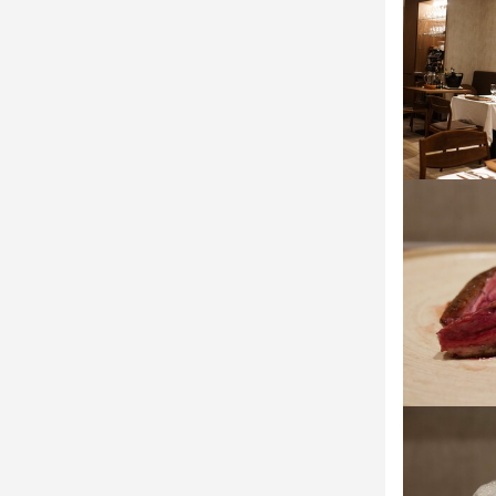
【オンオフの
・タルトジビ
月に7～8日
熊や鹿、猪な
年末年始や夏
多様な味わい
プライベート
【ハイレベル
ミシュラン
目指す方や独
さらに、社
サービスに触
また、日本
識も深めら
ートが受け
身に付