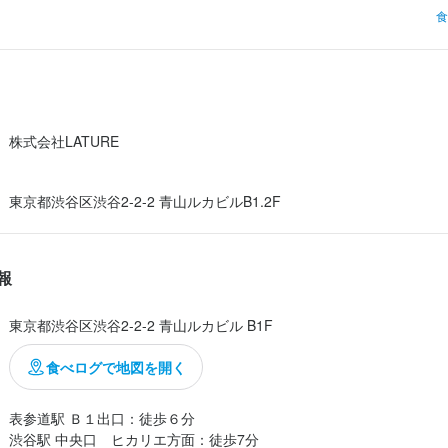
に行くのかも伝えず表参道とだけ話してましたが、つい喋りそうになる
を持ち、接客経験のある方を歓迎します。

食
;

やる気や人柄を重視しており、夢や目標を持った方の応募をお待ちして
チュレ』さんが気に入りまして、お誕生日のサプライズとしたかったの
、

l 16,000円

株式会社LATURE
ービス料別途10％）

ストを加えさせていただきました。

東京都渋谷区渋谷2-2-2 青山ルカビルB1.2F
気圧に変わり雨風もようやくおさまり出した頃合いにタイミング良くお
谷2-2-2 青山ルカビル B1F
報
笑顔で席まで挨拶にいらして下さいました。

業者名
ストしたメインの食材について説明していただき、いよいよコー...
東京都渋谷区渋谷2-2-2 青山ルカビル B1F
URE
食べログで地図を開く
11/16
表参道駅 Ｂ１出口：徒歩６分

渋谷駅 中央口　ヒカリエ方面：徒歩7分
