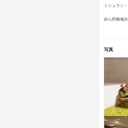
レストランと
ミシュラン・
まかない・食事
注目されてい
自ら狩猟免許
「将来、自分
特徴
オーナーシェ
思っている方
映させること
独立希望者歓迎
って情熱を持
理を提供して
写真
あなたの経験
『LATUR
仕事内
磨いているこ
ホールでの接
ソムリエ資
また、ハンタ
していただき
菜や果実も積
求できる環境
ホールスタッ
質の高いサ
【個性豊かな
・蝦夷鹿のブ
アミューズで
この仕
り付けるとい