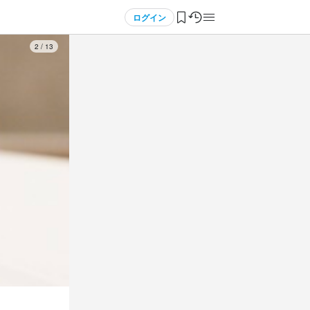
ログイン
3
/
13
3
 / 
5