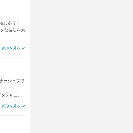
路地にありま
クな技法を大
続きを見る
国産ジビエや
た料理をお楽
として高く評
ーナーシェフで
『タテルヨシ
ュランのビブ
続きを見る
方をお待ちし
』で「明日の
連続で星付き