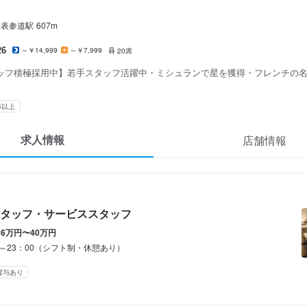
レ
スタッフ・サービススタッフ
表参道
駅
607m
26
～￥14,999
～￥7,999
20席
スタッフ・サービススタッフ
ッフ積極採用中】若手スタッフ活躍中・ミシュランで星を獲得・フレンチの
0,000円〜400,000円
5以上
あり
昇給あり
交通費支給
求人情報
店舗情報
を考慮します

給

タッフ・サービススタッフ
年で10万円UPした実績あり）
26万円〜40万円
0～23：00（シフト制・休憩あり）
間
賞与あり
3：00（シフト制・休憩あり）