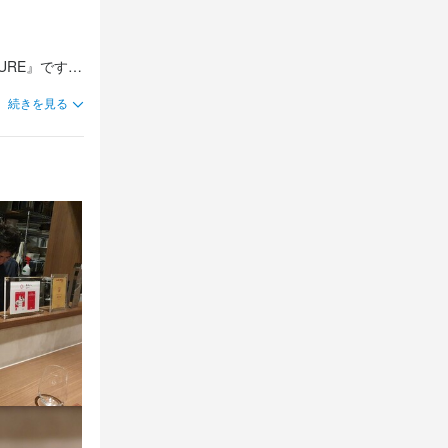
名手としても
URE』です。
学びたい」と
情を料理に反
続きを見る
。目標に向か
に仕上げた料
としての技術を
ています。

エ業務も担当
つけた旬の野
な味わいを追
鹿の毛皮に盛