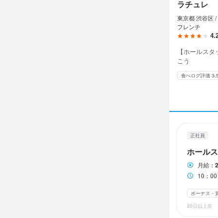
ラチュ
正社員
ラチュレ
ホール
東京都 渋谷区 /
フレンチ
4.
ホール
【ホールスタ
こう
月給
26
食べログ評価 3.
ボーナス・賞与
給与補足
※経験・能力
交通費全額支
正社員
賞与あり

ホールス
昇給あり（5
月給：
10：0
勤務時
ボーナス・
30日以上前
10：00～2