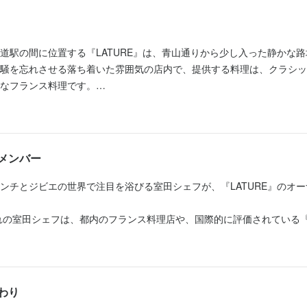
休暇
道駅の間に位置する『LATURE』は、青山通りから少し入った静かな
の予定を考慮しシフトを組みます！

騒を忘れさせる落ち着いた雰囲気の店内で、提供する料理は、クラシッ
なフランス料理です。

：7日

や仔豚、桜鱒に加え、春野菜や山菜、筍、鮎などを取り入れ、秋冬には


使用しています。自然との調和を重視し、四季ごとの旬の素材を活かし
ます。

メンバー
あり
夏季休暇あり
年末年始休暇あり
特別休暇あり
1年半でミシュランの1つ星を獲得し、以来7年連続で星付きレストラン
ンチとジビエの世界で注目を浴びる室田シェフが、『LATURE』のオ
す。

まれの室田シェフは、都内のフランス料理店や、国際的に評価されている
月にグループ会社の姉妹店をオープンします。

積みました。2010年には渋谷の『deco』のシェフに就任し、店をミシ
ない付き！

新しいスタッフの採用を強化しています。

載されるまでに成長させました。

完備

ランの格式に縛られることなく、さらなる発展を目指しています。

あり

っとお店を良くしていきたい」と考える意欲的でチャレンジ精神旺盛な
『LATURE』をオープンし、フランスのレストランガイド『ゴ・エ・ミヨ
わり
賞」を受賞。2018年にはミシュランの1つ星を獲得し、その後も7年間
タッフと食事会）