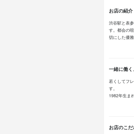
お店の紹介
休日・
渋谷駅と表参
プライベート
す。都会の喧
月7～8日

切にした優雅
年末年始休暇
春夏には仔羊
夏季休暇：5日
野生キノコを
慶弔休暇
しみいただけ
一緒に働く
月8日以上休み
オープンから
若くしてフレ
価されていま
す。

待遇
1982年生
制服貸与

2024年7
ノ』で経験を
美味しいまか
これに伴い、
グルマンに掲
各種社会保険
当店はミシュ
資格支援制度
「これからも
2016年に
社員旅行

お店のこだ
ています。
グランシェフ
勉強会（ス