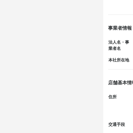
当日まで何処
ソムリエ資格
したことかf^_^
経験よりも
それだけ『ラ
事業者情報
予約したのは
Menu Specia
法人名・事
（税込み・サ
業者名
店名
そこにリクエ
ラチュレ
本社所在地
台風も温帯低
勤務地
た。

東京都渋谷区渋
店舗基本情
室田シェフが
法人名・事
この日リクエ
住所
株式会社LAT
最終更新日2024/
交通手段