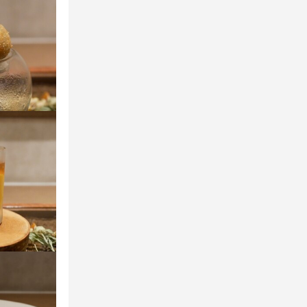
あります。
ップアップを
す。

。新しい味や
けでなく、知
多角的なサポ