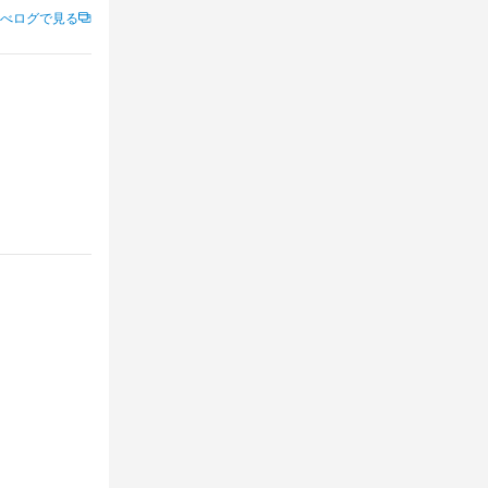
のを何度我慢
べログで見る
います。
です。

店に伺えまし