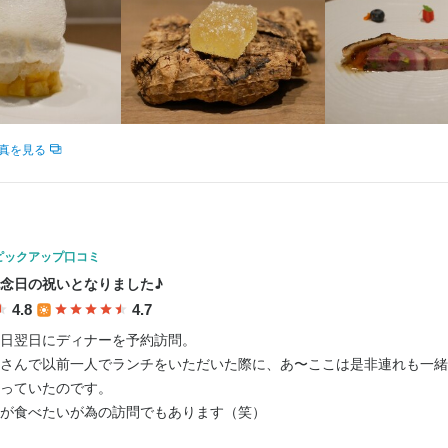
肉の知識
出店開業ノウハウ
店舗運営
メニュー開発
求人を選択する
求人を選択する
求人を選択する
求人を選択する
格
ホールスタッフ
バーテンダー
調理師・調理スタッフ
店長候補
月給：
月給：
月給：
時給：
26万円〜40万円
28万円〜40万円
40万円〜60万円
1,250円〜
正社員
バイト
正社員
正社員
・経験
ホールスタッフ
時給：
1,250円〜
バイト
真を見る
人物像
ピックアップ口コミ
は自分でお店を持ちたい」と考えている方

念日の祝いとなりました♪
URE』のマネジメントにも関わりたい」と考えている方

4.8
4.7
こうしたいと前向きに考えて行動できる方

日翌日にディナーを予約訪問。

チャレンジ精神が旺盛な方
さんで以前一人でランチをいただいた際に、あ〜ここは是非連れも一緒
っていたのです。

が食べたいが為の訪問でもあります（笑）

採用担当者からのメッセージ