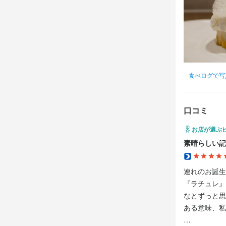
ワインの知識
応募資
歓迎スキル
食べログで写
経験者優遇
口コミ
求める
お店が選ぶ
・「将来的に
素晴らしい記
・「『LAT
・自分自身で
連れのお誕生
・やる気と
『ラチュレ』
なとずっと思
ある意味、私
お店の