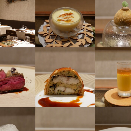
メリハリを大切にできる】

エ

の休暇がしっかりと取得できる環境です。

どの独特で力強い旨みを凝縮した一品です。

季休暇もあり、帰省や旅行を楽しむことができます。

や食感を堪能でき、ジビエ初心者でも楽しめるため、多くの方に人気が
の時間を大切にしながら働くことができる職場です。

な勉強ができる】

に注目されるシェフのもとで、スキルを磨くチャンスがあります。ステ
立を希望する方にとって、シェフから直接学べる貴重な経験が得られま
員旅行やスタッフ同士の食事を楽しむ勉強会を定期的に開催しています
れられる機会があり、熱意次第でどんどん成長できる環境です。

酒やワインに関する勉強会や試飲会にも積極的に参加できます。技術だ
れるため、ソムリエ資格取得を目指す方には資格支援も行っています。
られる、心強い職場です。
くスキル