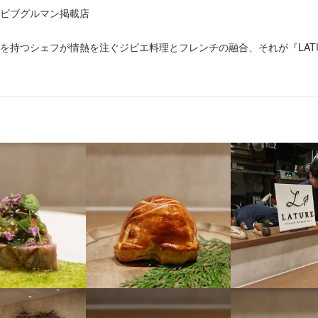
して評価されています。フレンチの料理人として、さらにジビエ料理の
ビブグルマン掲載店

補助あり
社会保険完備
制服貸与
資格取得支援あり
ます。

を持つシェフが情熱を注ぐジビエ料理とフレンチの融合、それが『LAT
の店を持ちたい」と考えている独立希望者や、「より上質なサービスを
フの室田拓人は、生産者とのつながりを大切にし、彼らのこだわりや愛
、「ミシュラン店をマネジメントしたい」と願う方をお待ちしています
をモットーとしています。全国各地から厳選した旬の素材を使い、丁寧
つ方々を大歓迎します！

います。

や知識を、『LATURE』で存分に活かしてみませんか？
E』自慢のジビエ料理のため、シェフが自ら狩猟免許を取得し、ハンター
容
とです。自ら獲った野鳥を使用することで、新鮮で特別な料理を実現し
客業務全般をお任せします。

格をお持ちの方には、ワインの選定やサービス、仕入れといったソムリ
ーとの交流を通じて質の高いジビエを年間を通じて調達し、狩猟先で見
ます。

極的に取り入れています。他では味わえない独自のルートから、個性的
が整っています。

フを積極的に募集しています。

ービスを追求したい方にとって、最適な環境が整っています。
ジビエ料理】

ーダンマカロン

特に人気があります。鹿のブーダンノアールをサンドしたマカロンは、
事のおすすめポイント
う斬新な演出で、お客様に楽しんでいただいています。
