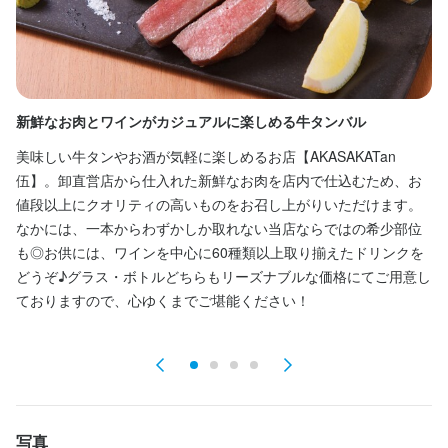
勤務時間
11：00～23：００　（シフト制、週１日～ＯＫ、１日３時間～Ｏ
Ｋ）
ランチタイムのみ勤務OK
終電考慮あり
ダブルワーク・副業OK
フルタイム歓迎
転勤なし
長期勤務歓迎
週1日からOK
週2日からOK
週4日以上OK
新鮮なお肉とワインがカジュアルに楽しめる牛タンバル
《
シフト制
内
美味しい牛タンやお酒が気軽に楽しめるお店【AKASAKATan
赤
伍】。卸直営店から仕入れた新鮮なお肉を店内で仕込むため、お
休日・休暇
な
値段以上にクオリティの高いものをお召し上がりいただけます。
り
なかには、一本からわずかしか取れない当店ならではの希少部位
半月ごとのシフト制
ル
も◎お供には、ワインを中心に60種類以上取り揃えたドリンクを
平日のみ勤務OK(土日休み)
土日祝のみ勤務OK
が
どうぞ♪グラス・ボトルどちらもリーズナブルな価格にてご用意し
ィ
ておりますので、心ゆくまでご堪能ください！
で
待遇
社会保険完備（厚生年金、雇用保険、健康保険、労災保険）

賄い有り

まかない・食事補助あり
社会保険完備
制服貸与
写真