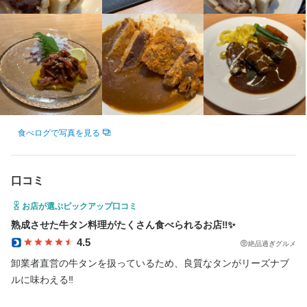
昨今では会話を楽しみに来られる方も多く、楽しみながらの勤務
が可能。

いずれも大体客単価は8000円前後です。
身に付くスキル
日本酒の知識
焼酎の知識
ウイスキーの知識
肉の知識
店舗運営
メニュー開発
食べログで写真を見る
応募資格
口コミ
歓迎スキル・経験
お店が選ぶピックアップ口コミ
コミュニケーション能力
熟成させた牛タン料理がたくさん食べられるお店‼️✨
4.5
絶品過ぎグルメ
卸業者直営の牛タンを扱っているため、良質なタンがリーズナブ
選考の流れ
ルに味わえる‼️

応募後原則２営業日以内に返信しております。１回の面接を経て