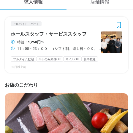
求人情報
店舗情報
応募履歴
3
 / 
3
WEB履歴書
AKASAKA Tan伍
アルバイト・パート
アルバイト・パート
ホールスタッフ・サービススタッフ
スカウト・メルマガ受信設定
ホールスタッフ・サービススタッフ
時給：
1,250円〜
ヘルプ・お問い合わせフォーム
11：00～23：００ （シフト制、週１日～ＯＫ、１日３時間～ＯＫ）
ホールスタッフ・サービススタッフ
掲載をご検討の店舗様へ
フルタイム歓迎
平日のみ勤務OK
ネイルOK
新卒歓迎
時給
1,250円〜
30日以上前
食べログ求人PRESS
昇給あり
交通費支給
給与手渡しOK
プライバシーポリシー
お店のこだわり
研修期間
利用規約
研修期間１００時間勤務　時給1200円
企業情報
給与補足
交通費支給　１カ月上限２万円