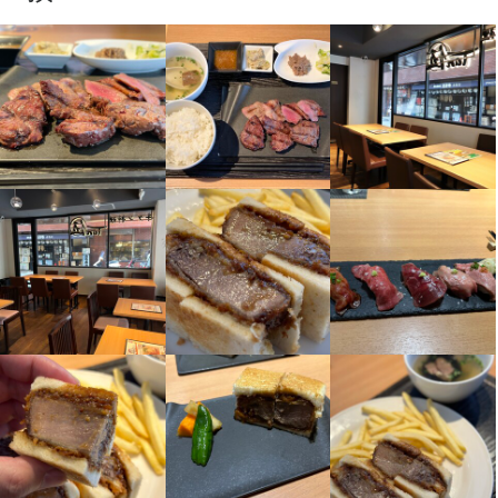
社内イベントあり(旅行、BBQ等)
社員登用制度あり
髪型自由
服装自由
ひげOK
ネイルOK
ピアスOK
特徴
学歴不問
未経験者歓迎
新卒歓迎
第二新卒歓迎
Uターン・Iターン歓迎
フリーター歓迎
大学生歓迎
高校生歓迎
留学生歓迎
主婦・主夫歓迎
女性活躍中
ブランクOK
駅チカ(徒歩5分以内)
スタッフの平均年齢20代
採用予定10名以上
応募者全員と面接
面接1回
即日勤務OK
仕事内容
メディアに多数取り上げられた大人気店舗で

飲食店のホールスタッフをお任せします。

接客・配膳・レジ対応などをお任せします。ビジネスパーソンの
夕食や接待、ご家族でのお祝い事など、様々な目的のお客様が訪
れます。
