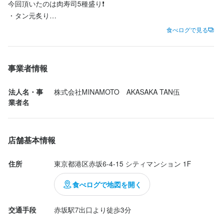
今回頂いたのは肉寿司5種盛り❗️

内定となります。
・タン元炙り

・牛タン生ハム

食べログで見る
・牛タンローストビーフ

お店の採用担当者からのメッセージ
・和牛赤身

少しでも興味をお持ちでしたら、是非お気軽にご応募くださ
・和牛サーロイン

事業者情報
い！！

楽しくはたらきましょう！
3種類の牛タン寿司と2種類の和牛寿司の組み合わせでめちゃくち
法人名・事
株式会社MINAMOTO　AKASAKA TAN伍
ゃ美味しかった❗️

業者名
特にタン元炙りが分厚くて歯応え良くて絶品すぎた‼️

店舗基本情報
店内は明るく洗礼されたインテリア空間で個室もあるので記念日
店名
やデートにもピッタリ❗️✨

AKASAKA Tan伍
住所
東京都港区赤坂6-4-15 シティマンション 1F
皆んなも行ってみてね‼️

.

食べログで地図を開く
勤務地
話題のお店から

東京都港区赤坂6-4-15 シティマンション 1F
穴場のお店まで発信中‼️㊙️

交通手段
赤坂駅7出口より徒歩3分
『@zeppin__gurume』

連絡先