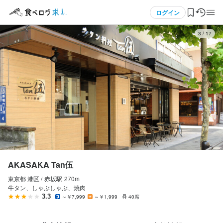
応募画面へ進む
メニュー
ログイン
3
/
17
ログイン・無料会員登録
食べログ求人TOP
求人検索
マイページ管理
閲覧履歴
AKASAKA Tan伍
東京都 港区 /
赤坂
駅
270m
気になる求人
牛タン、しゃぶしゃぶ、焼肉
3.3
～￥7,999
～￥1,999
40席
検索履歴・保存した条件