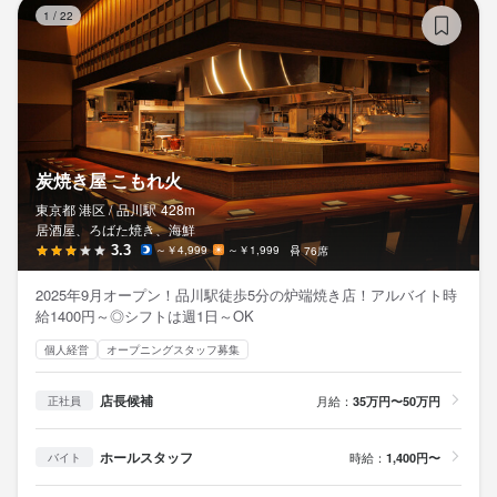
炭
1
/
22
炭焼き屋 こもれ火
東京都 港区 /
品川
駅
428m
居酒屋、ろばた焼き、海鮮
3.3
～￥4,999
～￥1,999
76席
2025年9月オープン！品川駅徒歩5分の炉端焼き店！アルバイト時
給1400円～◎シフトは週1日～OK
個人経営
オープニングスタッフ募集
店長候補
月給：
35万円〜50万円
正社員
ホールスタッフ
時給：
1,400円〜
バイト