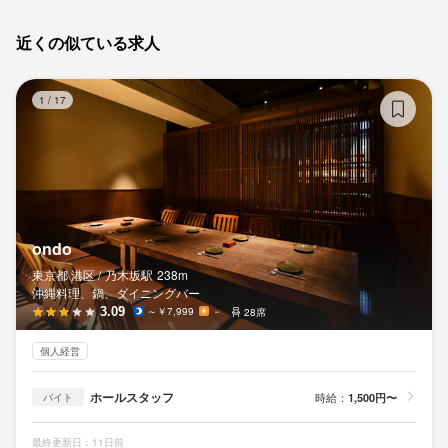
近くの似ている求人
on
1
/
17
ondo
東京都 港区 /
乃木坂
駅
238m
沖縄料理、鍋、ダイニングバー
3.09
～￥7,999
－
28席
個人経営
ホールスタッフ
時給：
1,500円〜
バイト
最終更新日：11日前