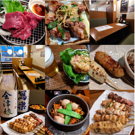
■店長B（課長）

月給37万円（諸手当含む）＋賞与年2回　年収480万～540万円

■店長候補（課長代理）

月給34万円（諸手当含む）＋賞与年2回　年収438万～470万円

【例　基本給205000円＋役職給29000円＋固定残業代85000円＋
深夜給21000円】

※固定残業代は50hとなります。

■副店長B（副係長）

月給32万円(諸手当含む）＋賞与年2回　 年収340万～380万円

【例　基本給205000円＋役職給20000円＋固定残業代75000円＋
深夜手当20000円】

※固定残業代は45hとなります。

■見習い社員

月給29万円（諸手当含む）

【例　基本給205000円＋固定残業代67000円＋深夜手当18000
円】

※固定残業代は45hとなります
勤務時間