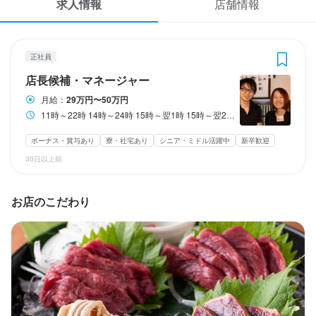
求人情報
店舗情報
応募履歴
3
 / 
5
WEB履歴書
平和島 彦酉
正社員
正社員
店長候補・マネージャー
スカウト・メルマガ受信設定
店長候補・マネージャー
月給：
29万円〜50万円
ヘルプ・お問い合わせフォーム
11時～22時 14時～24時 15時～翌1時 15時～翌2時 （シフト制/各店舗の営業時間による）
店長候補・マネージャー
掲載をご検討の店舗様へ
ボーナス・賞与あり
寮・社宅あり
シニア・ミドル活躍中
新卒歓迎
月給
290,000円〜500,000円
30日以上前
食べログ求人PRESS
ボーナス・賞与あり
昇給あり
住宅手当あり
寮・社宅あり(住み込み)
交通費支給
プライバシーポリシー
家族手当あり
資格手当・スキル手当あり
インセンティブあり
お店のこだわり
利用規約
試用期間
試用期間3ヶ月　－10,000円
企業情報
固定残業代
■見習い社員…月給 29 万円（諸手当含む）

例→基本給 205,000 円＋固定残業代 67,000 円＋深夜手当 18,000 
円（月45h）
