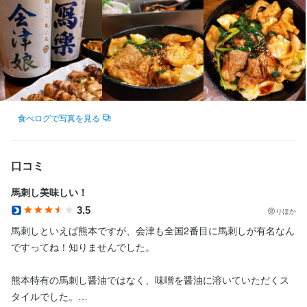
11時～22時 

14時～24時 

15時～翌1時 

15時～翌2時 

（シフト制/各店舗の営業時間による） 
終電考慮あり
長期勤務歓迎
シフト制
食べログで写真を見る
休日・休暇
月8日休み　→　年間 96日

口コミ
月8日以上休みあり
夏季休暇あり
年末年始休暇あり
特別休暇あり
馬刺し美味しい！
3.5
りほか
馬刺しといえば熊本ですが、会津も全国2番目に馬刺しが有名なん
待遇
ですってね！知りませんでした。

●正社員

【各種社会保険あり】

熊本特有の馬刺し醤油ではなく、味噌を醤油に溶いていただくス
■家族（子供）手当

タイルでした。

■住宅手当
