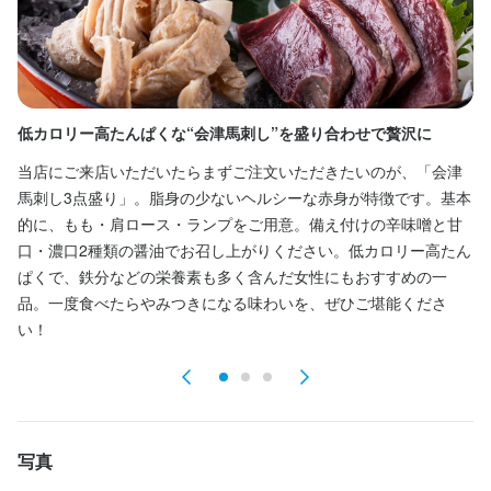
※入社後 3 カ月間は－1 万円。

■副店長 B（副係長）…月給 32 万円（諸手当含む）

例→基本給 205,000 円＋役職給 20,000 円＋固定残業代 75,000 円
＋深夜手当 20,000 円（月45h）

■店長候補（課長代理）…月給 34 万円（諸手当含む）

例→基本給 205,000 円＋役職給 29,000 円＋固定残業代 85,000 円
低カロリー高たんぱくな“会津馬刺し”を盛り合わせで贅沢に
当
＋深夜手当 21,000 円（月50h）

当店にご来店いただいたらまずご注文いただきたいのが、「会津
信
■店長 B（課長）…月給 37 万円（諸手当含む）

■エリアマネージャー（部長）…月給 46 万円（諸手当含む）
馬刺し3点盛り」。脂身の少ないヘルシーな赤身が特徴です。基本
の
的に、もも・肩ロース・ランプをご用意。備え付けの辛味噌と甘
た
給与補足
口・濃口2種類の醤油でお召し上がりください。低カロリー高たん
店
昇給年4回/賞与年2回
ぱくで、鉄分などの栄養素も多く含んだ女性にもおすすめの一
で
品。一度食べたらやみつきになる味わいを、ぜひご堪能くださ
付
収入例
い！
じ
●正社員（フルタイム） 

■本部長

月給52万円（諸手当含む）＋賞与年2回　年収660万～700万円

■エリアマネージャー（部長）

月給46万円（諸手当含む）＋賞与年2回　年収550万～600万円

■店長A（次長）

写真
月給39万円（諸手当含む）＋賞与年2回　年収500万～560万円
