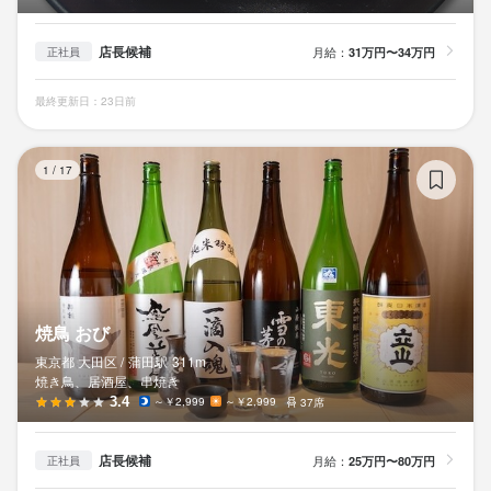
こんな方に向いています！

店長候補
月給：
31万円〜34万円
正社員
★素直　★向上心　★責任感

最終更新日：23日前
1　人の役に立ちたい！

焼
2　人の笑顔を見るのが好き！

1
/
17
3　仲間と達成感・満足感を得たい！

4　地域一番店を目指したい！

目的ゴールを見失わない人、やる気、情熱のある人、お待ちして
います！

焼鳥 おび
東京都 大田区 /
蒲田
駅
311m
焼き鳥、居酒屋、串焼き
選考の流れ
3.4
～￥2,999
～￥2,999
37席
応募後、書類審査、1回の社長面接を経て内定となります。原則5
店長候補
月給：
25万円〜80万円
正社員
営業日以内に返信しております。
