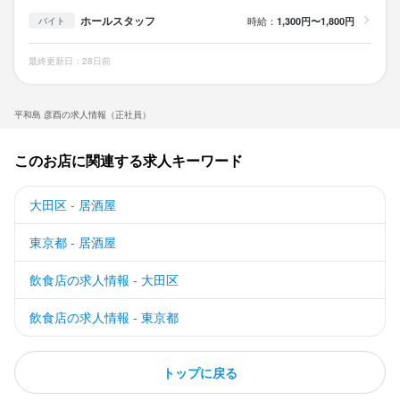
ホールスタッフ
時給：
1,300円〜1,800円
バイト
気兼ねなくご相談ください。
最終更新日：28日前
お店の採用担当者からのメッセージ
平和島 彦酉の求人情報（正社員）
少しでも興味をお持ちでしたら、ぜひお気軽にご応募ください!

一度、カジュアルにお話しましょう。ご応募を心よりお待ちして
このお店に関連する求人キーワード
おります。

大田区 - 居酒屋
～以下、弊社会社案内より抜粋～

当社は飲食店です。飲食を通じて、元気、活力を提供し、地域の
東京都 - 居酒屋
方々に貢献出来るか？

ここに我々が飲食店をやる価値があると思っています。飲食店は
飲食店の求人情報 - 大田区
人で全て決まる!とい

っても過言ではないと思います。笑顔がいい。お店がきれい。料
飲食店の求人情報 - 東京都
理がおいしい。活気が

ある。価格がリーズナブル。我々が行っていることは、全て
トップに戻る
「人」が関わっています。
