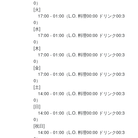
■昇進年4回　4回/年

0）

■交通費支給　上限3万円/一か月

[火]

■従業員割引制度

　17:00 - 01:00（L.O. 料理00:00 ドリンク00:3
0）

[水]

まかない・食事補助あり
社会保険完備
制服貸与
研修制度あり
　17:00 - 01:00（L.O. 料理00:00 ドリンク00:3
生産者への訪問研修あり
社内イベントあり(旅行、BBQ等)
資格取得支援あり
0）

独立支援制度あり
独立実績あり
車通勤OK
髪型自由
服装自由
ひげOK
ピアスOK
[木]

　17:00 - 01:00（L.O. 料理00:00 ドリンク00:3
0）

[金]

特徴
　17:00 - 01:00（L.O. 料理00:00 ドリンク00:3
学歴不問
未経験者歓迎
独立希望者歓迎
新卒歓迎
第二新卒歓迎
0）

Uターン・Iターン歓迎
フリーター歓迎
シニア・ミドル活躍中
女性活躍中
[土]

ブランクOK
駅チカ(徒歩5分以内)
採用予定10名以上
面接1回
　14:00 - 01:00（L.O. 料理00:00 ドリンク00:3
0）

[日]

仕事内容
　14:00 - 01:00（L.O. 料理00:00 ドリンク00:3
0）

【エリアマネージャー候補】

[祝日]

3店舗～4店舗のお店を管轄していただきます。

　14:00 - 01:00（L.O. 料理00:00 ドリンク00:3
【店長候補】
