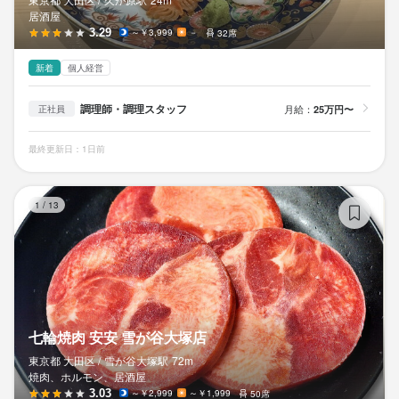
たとえば、失恋して傷心したときは

居酒屋
たっぷり休んでほしいし(笑)、

3.29
～￥3,999
－
32席
年4回の昇給に向けて

たくさん頑張ってくれるのも

新着
個人経営
とっても嬉しいです！

調理師・調理スタッフ
月給：
25万円〜
正社員
まるで生涯を共にするパートナーのように

あなたのがんばる理由になりたい。

最終更新日：1日前
株式会社サンドライブは

七
1
/
13
身に付くスキル
包丁さばき
盛り付け技術
高級食材の知識
ワインの知識
日本酒の知識
焼酎の知識
ウイスキーの知識
肉の知識
魚の知識
野菜の知識
食器の知識
サービスマナー
出店開業ノウハウ
店舗運営
メニュー開発
七輪焼肉 安安 雪が谷大塚店
仕入れ・食材の目利き
東京都 大田区 /
雪が谷大塚
駅
72m
焼肉、ホルモン、居酒屋
求める人物像
3.03
～￥2,999
～￥1,999
50席