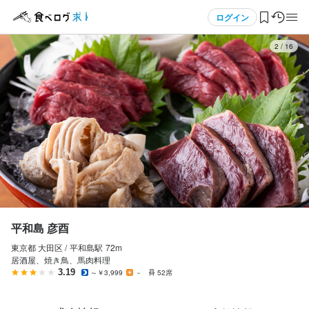
応募画面へ進む
メニュー
ログイン
3
/
16
ログイン・無料会員登録
食べログ求人TOP
求人検索
マイページ管理
閲覧履歴
平和島 彦酉
東京都 大田区 /
平和島
駅
72m
気になる求人
居酒屋、焼き鳥、馬肉料理
3.19
～￥3,999
－
52席
検索履歴・保存した条件