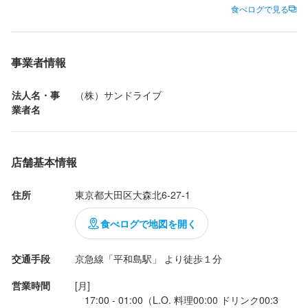
食べログで見る
■社員紹介手当　最大60万円/人

これはこれで美味しかった！

入社後1ヶ月目から月5万を紹介者に、最大12ヶ月間支給

■賞与手当　年2回

■役職給　給与規定に準ずる

いぶりがっこ入りのポテトサラダも美味しかったです！ご当地の
事業者情報
■引越手当　上限30万円/回

ものを食べられるお店っていいですね♩
会社都合の異動の場合（敷金・礼金・鍵交換・仲介手数料・引越
法人名・事
（株）サンドライブ
し代）

業者名
■勤続ありがとう手当　3万～10万　3・5・10年継続勤務に対して

■MVP賞手当　3万～10万　年1回　社員1名　各店舗1名のアルバ
イト

■結婚記念日手当　2万

店舗基本情報
■禁煙手当　たばこ吸っていいるのがばれたら全額返金

■年間休日　105日　公休96日＋特別休日9日

住所
東京都大田区大森北6-27-1
■月間休日　8日～9日/月

■社員旅行

食べログで地図を開く
■社員総会　年1回のアワード方針発表、昇進発表

■誕生日会　1回/社長との食事会

■PA卒業式　※社員総会にて開催

交通手段
京急線「平和島駅」 より徒歩１分
■BBQ　1回/年　お昼開催

■借り上げ社宅制度　サンドライブ名義の社宅の場合

営業時間
[月]

■独立支援制度　弊社店舗を委託運営

　17:00 - 01:00（L.O. 料理00:00 ドリンク00:3