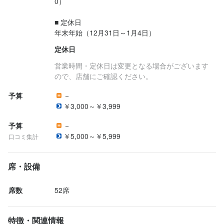
0）

お店の大黒柱としての店舗運営（商品管理、シフト管理、販促
等）・サービスをお任せします。 経営者視点でお店作りに携わっ
■ 定休日

ていただきます。地域で一番有名な店長になり、腕をふるってく
ださい。

定休日
【※採用時は副店長以下からの採用となります。副店長、一般、見
営業時間・定休日は変更となる場合がございます
習いのいずれかの職種からのスタートとなります。スタート職種
ので、店舗にご確認ください。
は今までの経験等を考慮し、協議の上決定致します】
予算
－
￥3,000～￥3,999
この仕事のおすすめポイント
予算
－
【独立希望者歓迎】

￥5,000～￥5,999
口コミ集計
店舗運営のノウハウ、仕入れ業者の紹介など、将来の独立に向け
必要なことはすべて教えます。

席・設備
【成果に応じた昇給アリ】

席数
52席
目標の達成度合いやスキルアップの度合いによって、給与はどん
どんアップしていきます。ボーナス支給もあるので、毎日モチベ
特徴・関連情報
ーション高く働ける環境です。
