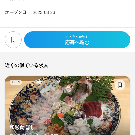
門前仲町や妙典、浦安、平和島など

オープン日
2023-08-23
” 東京と千葉の境目あたり ”を中心に

居酒屋【彦酉】を運営する当社。

かんたん30秒！
飲食店が少なく、地域の人たちが

応募へ進む
美味しいお店を待ち望んでいるような

エリアに敢えて展開しているので

オープンすると自ずと人気店になります。

近くの似ている求人
私たちが目指すのは、

和
1
/
13
飲食を通じて、元気、活力を提供し、

地域の方々に貢献すること！

当たり前ですがその”地域の方々”には

お客様やお取引先だけではなく、

大切な従業員たちも含んでいます。

和彩食 ほし
東京都 大田区 /
久が原
駅
24m