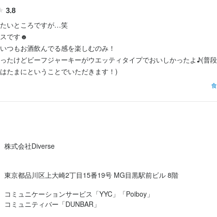
夏、目黒に新たな"つながりの場"が誕生／

3.8
、SNSなどのデジタルなつながりが主流になる中で、リアルな交流が
採用担当者からのメッセージ
たいところですが…笑

R
R
スです☻

では、そんな今だからこそ、対面でしか得られない温もりや共感を通じて
いつもお酒飲んでる感を楽しむのみ！

創造していくことを目指しています！！

ったけどビーフジャーキーがウエッティタイプでおいしかったよ♪(普
目黒2-20-28 いちご目黒ビル 2F
目黒2-20-28 いちご目黒ビル 2F
はたまにということでいただきます！)
ィバー「DUNBAR（ダンバー）」について

食
だけではなく、人とのつながりや、共感を提供し、“バーコミュニティ”
業者名
業者名
rse
rse
もらう新規事業です。

はにぎわいのある空間の中でお客様同士が自然に出会い、共感が生まれる
R
ます。にぎやかで楽しい空間の中で、自然な会話のきっかけを生み出し
09/25
09/25
過ごせる場を大切にしています。

株式会社Diverse
薄れやすい現代で新たなコミュニティを作ることは社会貢献にもつなが
目黒2-20-28 いちご目黒ビル 2F
メンバーとして参加しませんか？

業者名
東京都品川区上大崎2丁目15番19号 MG目黒駅前ビル 8階
rse
イデアが形になる

コミュニケーションサービス「YYC」「Poiboy」

コミュニティバー「DUNBAR」
ントがあれば盛り上がる！」という発想大歓迎！

、Instagramの運用やプロモーション戦略にもチャレンジすることが可能