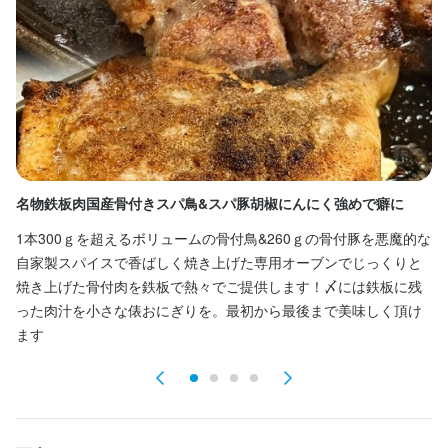
まかない・食事補助あり
社会保険完備
制服貸与
研修制度あり
社内イベントあり(旅行、BBQ等)
資格取得支援あり
社員登用制度あり
髪型自由
服装自由
ひげOK
ネイルOK
ピアスOK
特徴
履歴書不要
学歴不問
未経験者歓迎
新卒歓迎
フリーター歓迎
大学生歓迎
高校生歓迎
留学生歓迎
女性活躍中
ブランクOK
オープニングスタッフ募集
駅チカ(徒歩5分以内)
スタッフの平均年齢20代
採用予定10名以上
名物鉄板肉国産骨付きスパ鳥&スパ豚胡椒にんにく強めで癖に
夏
応募者全員と面接
面接1回
1本300ｇを超えるボリュームの骨付鳥&260ｇの骨付豚を悪魔的な
キ
自家製スパイスで香ばしく焼き上げた専用オーブンでじっくりと
寧
仕事内容
焼き上げた骨付肉を鉄板で熱々でご提供します！〆には鉄板に残
で
った肉汁を小さな俵おにぎりを。最初から最後まで美味しく頂け
【ホールスタッフ】

ます
ご案内、オーダー受付、ドリンク作成、配膳、接客、会計、テー
お店の採用担当者からのメッセージ