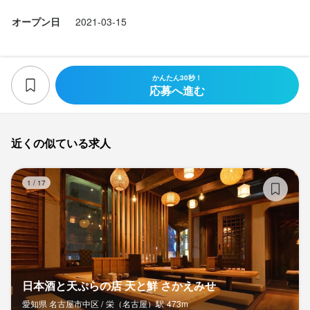
オープン日
2021-03-15
かんたん30秒！
応募へ進む
近くの似ている求人
日
1
/
17
日本酒と天ぷらの店 天と鮮 さかえみせ
愛知県 名古屋市中区 /
栄（名古屋）
駅
473m