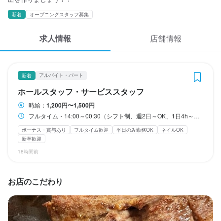
勤務時間
応募履歴
新着
オープニングスタッフ募集
フルタイム・14:00～00:30（シフト制、週2日～OK、1日4h～O
WEB履歴書
K）

求人情報
店舗情報
学生さん・17:00~23:00　（シフト制、週2日～OK、1日4h～O
スカウト・メルマガ受信設定
K）
終電考慮あり
ダブルワーク・副業OK
フルタイム歓迎
長期勤務歓迎
ヘルプ・お問い合わせフォーム
週2日からOK
週4日以上OK
シフト制
アルバイト・パート
新着
固定シフト制(決まった時間・曜日に働ける)
自由シフト制(毎回、時間・曜日を選べる)
ホールスタッフ・サービススタッフ
掲載をご検討の店舗様へ
時給：
1,200円〜1,500円
食べログ求人PRESS
フルタイム・14:00～00:30（シフト制、週2日～OK、1日4h～OK） 学生さん・17:00~23:00 （シフト制、週2日～OK、1日4h～OK）
休日・休暇
プライバシーポリシー
ボーナス・賞与あり
フルタイム歓迎
平日のみ勤務OK
ネイルOK
前半後半の月に2回のシフト制
新卒歓迎
利用規約
平日のみ勤務OK(土日休み)
土日祝のみ勤務OK
18時間前
企業情報
お店のこだわり
待遇
・契約期間の定めなし

・社会保険完備（厚生年金、雇用保険、健康保険、労災保険）
