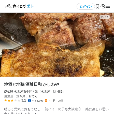
応募画面へ進む
メニュー
ログイン
3
/
17
地酒と地鶏 酒肴日和 かしわや
アルバイト・パート
ログイン・無料会員登録
ホールスタッフ・サービススタッフ
ホールスタッフ・サービススタッフ
食べログ求人TOP
時給
1,200円〜1,500円
求人検索
ボーナス・賞与あり
昇給あり
交通費支給
インセンティブあり
扶養内勤務OK
マイページ管理
研修期間
特別期間：時給1300円　　期間：（100時間又は3か月）
閲覧履歴
地酒と地鶏 酒肴日和 かしわや
給与補足
愛知県 名古屋市中区 /
栄（名古屋）
駅
486m
気になる求人
交通費1日500円　16日以上の出勤で定期代支給(金額上限1万円)
居酒屋、焼き鳥、おでん
3.1
～￥3,999
－
108席
検索履歴・保存した条件
明るく元気におもてなし！ 初バイトの子も大歓迎◎ 一緒に楽しい思い
出を作りましょう！！