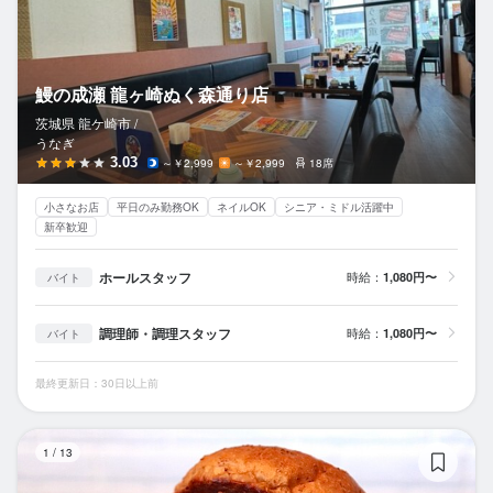
鰻の成瀬 龍ヶ崎ぬく森通り店
茨城県 龍ケ崎市 /
うなぎ
3.03
～￥2,999
～￥2,999
18席
小さなお店
平日のみ勤務OK
ネイルOK
シニア・ミドル活躍中
新卒歓迎
ホールスタッフ
時給：
1,080円〜
バイト
調理師・調理スタッフ
時給：
1,080円〜
バイト
最終更新日：30日以上前
B
1
/
13