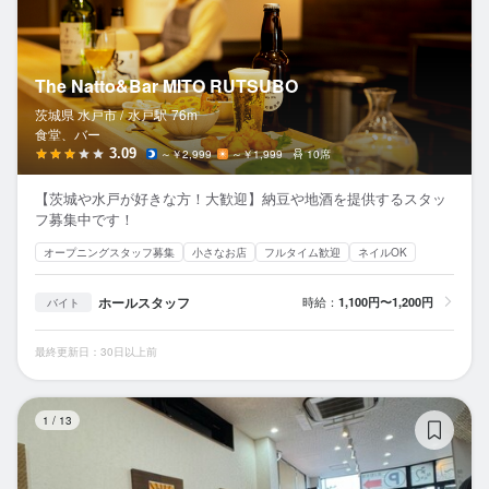
The Natto&Bar MITO RUTSUBO
茨城県 水戸市 /
水戸
駅
76m
食堂、バー
3.09
～￥2,999
～￥1,999
10席
【茨城や水戸が好きな方！大歓迎】納豆や地酒を提供するスタッ
フ募集中です！
オープニングスタッフ募集
小さなお店
フルタイム歓迎
ネイルOK
ホールスタッフ
時給：
1,100円〜1,200円
バイト
最終更新日：30日以上前
鰻
1
/
13