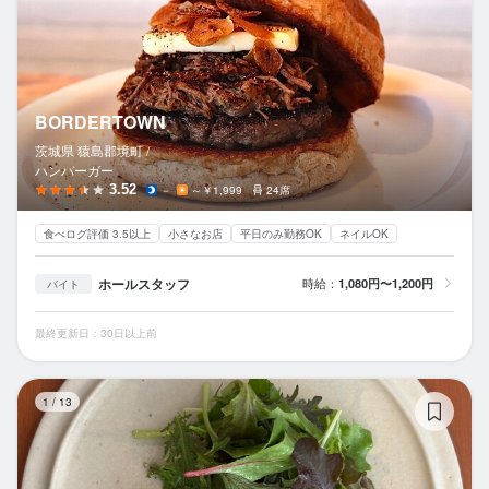
BORDERTOWN
茨城県 猿島郡境町 /
ハンバーガー
3.52
－
～￥1,999
24席
食べログ評価 3.5以上
小さなお店
平日のみ勤務OK
ネイルOK
ホールスタッフ
時給：
1,080円〜1,200円
バイト
最終更新日：30日以上前
Th
1
/
13