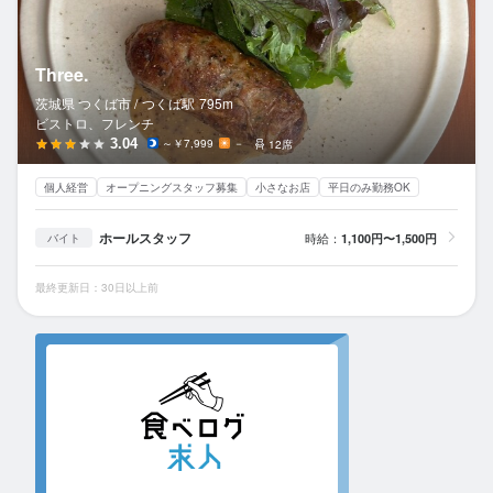
Three.
茨城県 つくば市 /
つくば
駅
795m
ビストロ、フレンチ
3.04
～￥7,999
－
12席
個人経営
オープニングスタッフ募集
小さなお店
平日のみ勤務OK
ホールスタッフ
時給：
1,100円〜1,500円
バイト
最終更新日：30日以上前