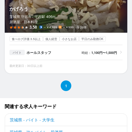
かげろう
茨城県 守谷市 /
守谷
駅
406m
居酒屋、日本料理
3.58
～￥4,999
～￥999
20席
食べログ評価 3.5以上
個人経営
小さなお店
平日のみ勤務OK
ホールスタッフ
時給：
1,100円〜1,500円
バイト
最終更新日：30日以上前
1
関連する求人キーワード
茨城県 - バイト - 大学生