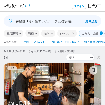
メニュー
ログイン
絞り込み
茨城県 大学生歓迎 小さなお店(20席未満)
ログイン・無料会員登録
雇用形態
職種
給与
ジャンル
こだわり条件
2
食べログ求人TOP
正社員
アルバイト
食べログ評価 3.5以上
個人経営(2店舗
人気の条件
飲食店 大学生歓迎 小さなお店(20席未満) の求人情報 - 茨城県
求人検索
6
件
マイページ管理
C
1
/
21
閲覧履歴
気になる求人
検索履歴・保存した条件
CAFE 日升庵