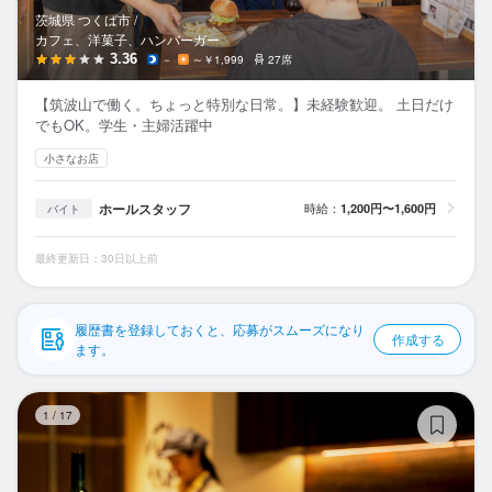
応募履歴
茨城県 つくば市 /
カフェ、洋菓子、ハンバーガー
WEB履歴書
3.36
－
～￥1,999
27席
【筑波山で働く。ちょっと特別な日常。】未経験歓迎。 土日だけ
スカウト・メルマガ受信設定
でもOK。学生・主婦活躍中
小さなお店
ヘルプ・お問い合わせフォーム
ホールスタッフ
時給：
1,200円〜1,600円
バイト
掲載をご検討の店舗様へ
食べログ求人PRESS
最終更新日：30日以上前
プライバシーポリシー
利用規約
履歴書を登録しておくと、応募がスムーズになり
作成する
ます。
企業情報
Th
1
/
17