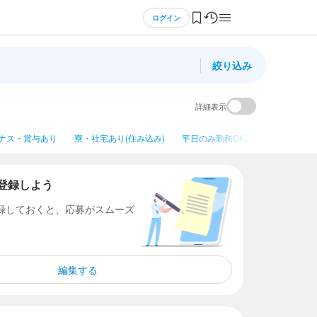
ログイン
絞り込み
詳細表示
ナス・賞与あり
寮・社宅あり(住み込み)
平日のみ勤務OK(土日休み)
ネイ
登録しよう
登録しておくと、応募がスムーズ
編集する