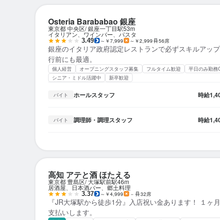
Osteria Barababao 銀座
東京都 中央区
銀座一丁目駅
53m
イタリアン、ワインバー、パスタ
3.49
～￥7,999
～￥2,999
56席
銀座のイタリア政府認定レストランで必ずスキルアップ
行前にも最適。
個人経営
オープニングスタッフ募集
フルタイム歓迎
平日のみ勤務
シニア・ミドル活躍中
新卒歓迎
ホールスタッフ
時給
1,
バイト
調理師・調理スタッフ
時給
1,
バイト
高知 アテと酒 ほたえる
東京都 豊島区
大塚駅前駅
46m
居酒屋、日本酒バー、郷土料理
3.37
～￥4,999
－
32席
『JR大塚駅から徒歩1分』入店祝い金あります！ １ヶ
支払いします。