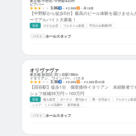
東京都 中野区
中野駅
420m
ビアバー
3.06
～￥2,999
－
18席
【中野駅から徒歩5分】最高のビール体験を届けません
ーでアルバイト大募集！
新着
小さなお店
フルタイム歓迎
平日のみ勤務OK
ホールスタッフ
バイト
オリヴァヴァ
東京都 新宿区
四ツ谷駅
186m
イタリアン、ワインバー、パスタ
3.36
～￥9,999
～￥3,999
40席
【四谷駅】徒歩1分 個室接待イタリアン 未経験者で
シェフ候補35万円～100万円
新着
個人経営
ボーナス・賞与あり
寮・社宅あり
フルタイム歓
シニア・ミドル活躍中
新卒歓迎
ホールスタッフ
バイト