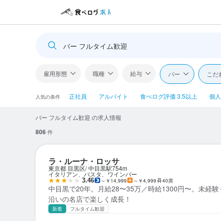
バー フルタイム歓迎
雇用形態
職種
給与
バー
こだ
正社員
アルバイト
食べログ評価 3.5以上
個人
人気の条件
バー フルタイム歓迎 の求人情報
806
件
ラ・ルーナ・ロッサ
東京都 目黒区
中目黒駅
754m
イタリアン、パスタ、ワインバー
3.46
～￥14,999
～￥4,999
40席
中目黒で20年。月給28〜35万／時給1300円〜。未経
沿いの名店で楽しく成長！
新着
フルタイム歓迎