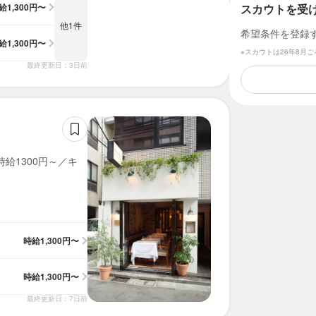
給
1,300円〜
スカウトを受
他1件
希望条件を登録
給
1,300円〜
※スカウトは26年8月
最終更新日：3日前
給1300円～／キ
時給
1,300円〜
時給
1,300円〜
最終更新日：7日前