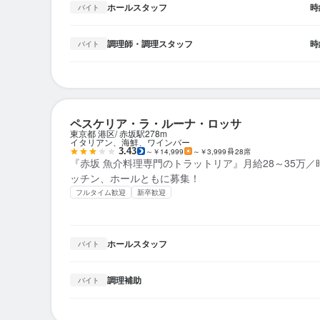
ホールスタッフ
時
バイト
調理師・調理スタッフ
時
バイト
ペスケリア・ラ・ルーナ・ロッサ
東京都 港区
赤坂駅
278m
イタリアン、海鮮、ワインバー
3.43
～￥14,999
～￥3,999
28席
『赤坂 魚介料理専門のトラットリア』月給28～35万／時
ッチン、ホールともに募集！
フルタイム歓迎
新卒歓迎
ホールスタッフ
バイト
調理補助
バイト