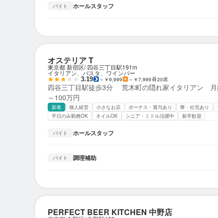
ホールスタッフ
バイト
オステリア T
東京都 新宿区
四谷三丁目駅
191m
イタリアン、パスタ、ワインバー
3.19
～￥9,999
～￥7,999
20席
四谷三丁目駅徒歩3分 荒木町の隠れ家イタリアン 月給
～100万円
新着
個人経営
小さなお店
ボーナス・賞与あり
寮・社宅あり
平日のみ勤務OK
ネイルOK
シニア・ミドル活躍中
新卒歓迎
ホールスタッフ
バイト
調理補助
バイト
PERFECT BEER KITCHEN 中野店