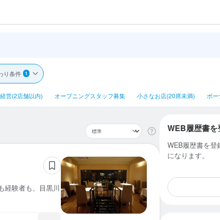
わり条件
1
経営(2店舗以内)
オープニングスタッフ募集
小さなお店(20席未満)
ボー
WEB履歴書を
WEB履歴書を
になります。
験も経験者も、目黒川