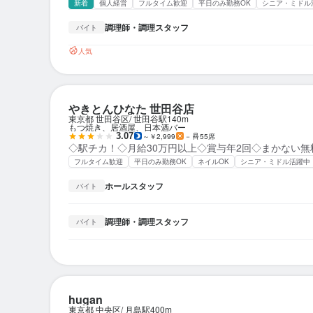
新着
個人経営
フルタイム歓迎
平日のみ勤務OK
シニア・ミドル
調理師・調理スタッフ
バイト
人気
やきとんひなた 世田谷店
東京都 世田谷区
世田谷駅
140m
もつ焼き、居酒屋、日本酒バー
3.07
～￥2,999
－
55席
◇駅チカ！◇月給30万円以上◇賞与年2回◇まかない
フルタイム歓迎
平日のみ勤務OK
ネイルOK
シニア・ミドル活躍中
ホールスタッフ
バイト
調理師・調理スタッフ
バイト
hugan
東京都 中央区
月島駅
400m