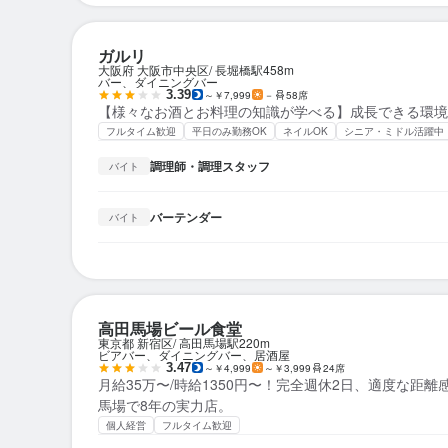
ガルリ
大阪府 大阪市中央区
長堀橋駅
458m
バー、ダイニングバー
3.39
～￥7,999
－
58席
【様々なお酒とお料理の知識が学べる】成長できる環境
フルタイム歓迎
平日のみ勤務OK
ネイルOK
シニア・ミドル活躍中
調理師・調理スタッフ
バイト
バーテンダー
バイト
高田馬場ビール食堂
東京都 新宿区
高田馬場駅
220m
ビアバー、ダイニングバー、居酒屋
3.47
～￥4,999
～￥3,999
24席
月給35万〜/時給1350円〜！完全週休2日、適度な距
馬場で8年の実力店。
個人経営
フルタイム歓迎