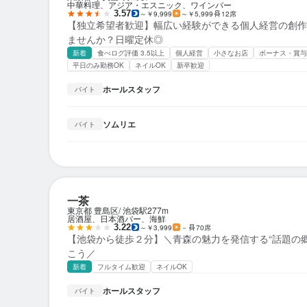
中華料理、アジア・エスニック、ワインバー
3.57
～￥9,999
～￥5,999
12席
【独立希望者歓迎】幅広い経験ができる個人経営の創作
ませんか？日曜定休◎
新着
食べログ評価 3.5以上
個人経営
小さなお店
ボーナス・賞与
平日のみ勤務OK
ネイルOK
新卒歓迎
ホールスタッフ
バイト
ソムリエ
バイト
一茶
東京都 豊島区
池袋駅
277m
居酒屋、日本酒バー、海鮮
3.22
～￥3,999
－
70席
【池袋から徒歩２分】＼青森の魅力を発信する“話題の
こう／
新着
フルタイム歓迎
ネイルOK
ホールスタッフ
バイト