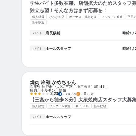
学生バイト多数在籍。店舗拡大のためスタッフ
独立志望！そんな方はまず応募を！
個人経営
小さなお店
ボーナス・賞与あり
フルタイム歓迎
平日
新卒歓迎
店長候補
時給
1,
バイト
ホールスタッフ
時給
1,
バイト
焼肉 冷麺 かめちゃん
兵庫県 神戸市中央区
三宮（神戸市営）駅
141m
焼肉、ホルモン、冷麺
3.23
～￥3,999
－
29席
【三宮から徒歩３分】大衆焼肉店スタッフ大募
個人経営
フルタイム歓迎
ネイルOK
新卒歓迎
ホールスタッフ
バイト