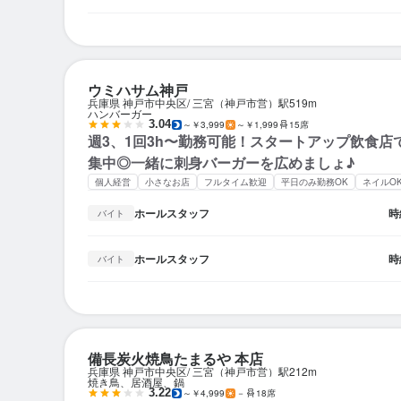
ウミハサム神戸
兵庫県 神戸市中央区
三宮（神戸市営）駅
519m
ハンバーガー
3.04
～￥3,999
～￥1,999
15席
週3、1回3h〜勤務可能！スタートアップ飲食店
集中◎一緒に刺身バーガーを広めましょ♪
個人経営
小さなお店
フルタイム歓迎
平日のみ勤務OK
ネイルO
ホールスタッフ
時
バイト
ホールスタッフ
時
バイト
備長炭火焼鳥たまるや 本店
兵庫県 神戸市中央区
三宮（神戸市営）駅
212m
焼き鳥、居酒屋、鍋
3.22
～￥4,999
－
18席