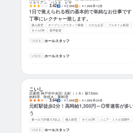
イタリアン、パスタ、ピザ
3.42
～￥2,999
～￥1,999
12席
1日で覚えられる程の基本的で単純なお仕事です
丁寧にレクチャー致します。
個人経営
オープニングスタッフ募集
小さなお店
フルタイム歓迎
ネイルOK
新卒歓迎
ホールスタッフ
バイト
ホールスタッフ
バイト
こいし
兵庫県 神戸市中央区
元町（ＪＲ）駅
154m
肉料理、串焼き、豚料理
3.64
～￥7,999
～￥1,999
24席
元町駅徒歩2分！高時給1,350円～◎常連客が多
う
食べログ評価 3.5以上
個人経営
ネイルOK
シニア・ミドル活躍中
ホールスタッフ
バイト