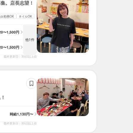
募集。店長志望！
のみ勤務OK
ネイルOK
120〜1,500円
他1件
120〜1,500円
最終更新日：30日以上前
集！
時給
1,130円〜
最終更新日：30日以上前