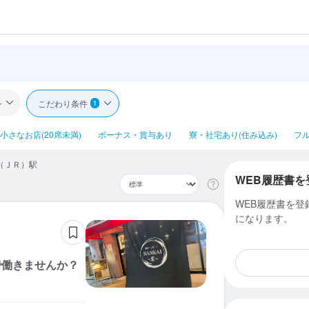
ル
こだわり条件
1
小さなお店(20席未満)
ボーナス・賞与あり
寮・社宅あり(住み込み)
フ
宮（ＪＲ）駅
WEB履歴書を
WEB履歴書を
になります。
で働きませんか？