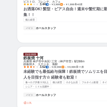
ビストロ、フレンチ、カフェ
3.44
～￥3,999
～￥1,999
40席
お洒落OK! 髪型・ピアス自由！週末や繁忙期に
集！！
個人経営
ホールスタッフ
バイト
鉄板焼 十河
兵庫県 神戸市中央区
三宮（神戸市営）駅
288m
鉄板焼き、ステーキ、海鮮
3.62
～￥29,999
～￥9,999
11席
未経験でも最低給与保障！鉄板焼でソムリエを目
人を目指す方☆ 経験者も歓迎！
食べログ評価 3.5以上
個人経営
小さなお店
フルタイム歓迎
ネイ
シニア・ミドル活躍中
ホールスタッフ
バイト
人気