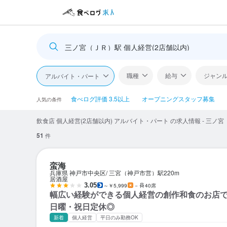
三ノ宮（ＪＲ）駅 個人経営(2店舗以内)
職種
給与
ジャン
アルバイト・パート
食べログ評価 3.5以上
オープニングスタッフ募集
人気の条件
飲食店 個人経営(2店舗以内) アルバイト・パート の求人情報 - 三ノ
51
件
蛮海
兵庫県 神戸市中央区
三宮（神戸市営）駅
220m
居酒屋
3.05
～￥5,999
－
40席
幅広い経験ができる個人経営の創作和食のお店
日曜・祝日定休◎
新着
個人経営
平日のみ勤務OK