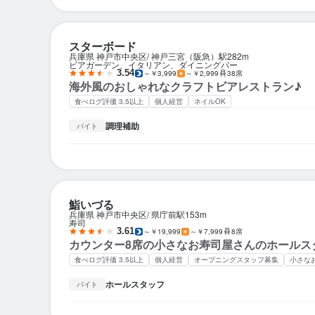
スターボード
兵庫県 神戸市中央区
神戸三宮（阪急）駅
282m
ビアガーデン、イタリアン、ダイニングバー
3.54
～￥3,999
～￥2,999
38席
海外風のおしゃれなクラフトビアレストラン♪
食べログ評価 3.5以上
個人経営
ネイルOK
調理補助
バイト
鮨いづる
兵庫県 神戸市中央区
県庁前駅
153m
寿司
3.61
～￥19,999
～￥7,999
8席
カウンター8席の小さなお寿司屋さんのホールス
食べログ評価 3.5以上
個人経営
オープニングスタッフ募集
小さな
ホールスタッフ
バイト