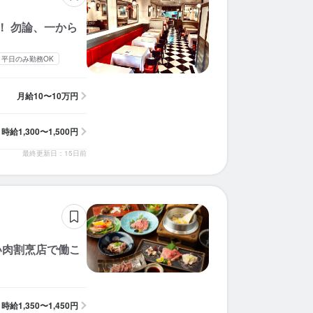
！ 勿論、一から
平日のみ勤務OK
月給
10〜10万円
時給
1,300〜1,500円
最終更新日：15日前
い肉割烹店で働こ
時給
1,350〜1,450円