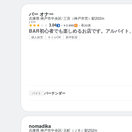
バー オナー
兵庫県 神戸市中央区
三宮（神戸市営）駅
202m
バー
3.04
～￥3,999
－
20席
BAR初心者でも楽しめるお店です。アルバイト
個人経営
ネイルOK
新卒歓迎
バーテンダー
バイト
nomadika
兵庫県 神戸市中央区
元町（ＪＲ）駅
252m