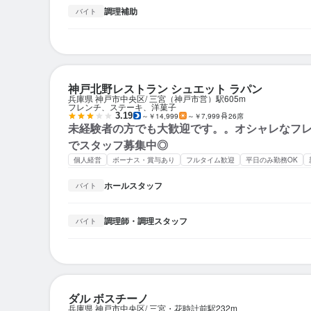
調理補助
バイト
神戸北野レストラン シュエット ラパン
兵庫県 神戸市中央区
三宮（神戸市営）駅
605m
フレンチ、ステーキ、洋菓子
3.19
～￥14,999
～￥7,999
26席
未経験者の方でも大歓迎です。。オシャレなフ
でスタッフ募集中◎
個人経営
ボーナス・賞与あり
フルタイム歓迎
平日のみ勤務OK
ホールスタッフ
バイト
調理師・調理スタッフ
バイト
ダル ボスチーノ
兵庫県 神戸市中央区
三宮・花時計前駅
232m