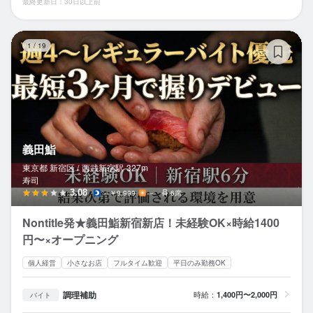
最終更新日：30日以上前
義
1
/
19
義田鮨
東京都 新宿区 /
西武新宿
駅
327m
寿司
3.08
～￥9,999
－
6席
Nontitle発★義田鮨新宿新店！未経験OK×時給1400
円〜×オープニング
個人経営
小さなお店
フルタイム歓迎
平日のみ勤務OK
調理補助
時給：
1,400円〜2,000円
バイト