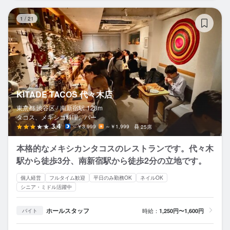
KI
1
/
21
KITADE TACOS 代々木店
東京都 渋谷区 /
南新宿
駅
128m
タコス、メキシコ料理、バー
3.4
～￥3,999
～￥1,999
25席
本格的なメキシカンタコスのレストランです。代々木
駅から徒歩3分、南新宿駅から徒歩2分の立地です。
個人経営
フルタイム歓迎
平日のみ勤務OK
ネイルOK
シニア・ミドル活躍中
ホールスタッフ
時給：
1,250円〜1,600円
バイト