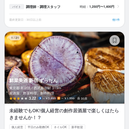
調理師・調理スタッフ
時給：
1,250円〜1,400円
バイト
最終更新日：30日以上前
他1件
鮮
1
/
21
鮮菜美酒 新宿 ずらたん
東京都 新宿区 /
西武新宿
駅
319m
居酒屋、野菜料理、創作料理
3.22
～￥3,999
～￥1,999
30席
未経験でもOK!個人経営の創作居酒屋で楽しくはたら
きませんか！？
個人経営
平日のみ勤務OK
ネイルOK
新卒歓迎