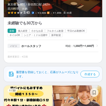
応募履歴
東京都 新宿区 /
新宿西口
駅
282m
四川料理、火鍋
WEB履歴書
3.43
～￥3,999
～￥1,999
30席
未經驗でも30万から
スカウト・メルマガ受信設定
新着
個人経営
小さなお店
フルタイム歓迎
平日のみ勤務OK
ヘルプ・お問い合わせフォーム
ネイルOK
シニア・ミドル活躍中
新卒歓迎
ホールスタッフ
時給：
1,250円〜1,600円
バイト
掲載をご検討の店舗様へ
食べログ求人PRESS
最終更新日：4日前
プライバシーポリシー
利用規約
履歴書を登録しておくと、応募がスムーズになり
作成する
ます。
企業情報
え
1
/
22