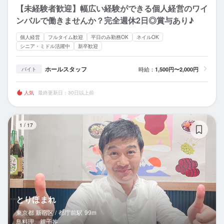
【未経験者歓迎】幅広い経験ができる個人経営のワイ
ンバルで働きませんか？完全週休2日◎賞与あり♪
個人経営
フルタイム歓迎
平日のみ勤務OK
ネイルOK
シニア・ミドル活躍中
新卒歓迎
ホールスタッフ
時給：
1,500円〜2,000円
バイト
人気
最終更新日：30日以上前
と
1
/
17
とりほまれ
東京都 新宿区 /
都庁前
駅
99m
鳥料理、親子丼