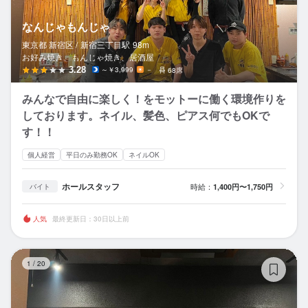
なんじゃもんじゃ
東京都 新宿区 /
新宿三丁目
駅
98m
お好み焼き、もんじゃ焼き、居酒屋
3.28
～￥3,999
－
68席
みんなで自由に楽しく！をモットーに働く環境作りを
しております。ネイル、髪色、ピアス何でもOKで
す！！
個人経営
平日のみ勤務OK
ネイルOK
ホールスタッフ
時給：
1,400円〜1,750円
バイト
人気
最終更新日：30日以上前
お
1
/
20