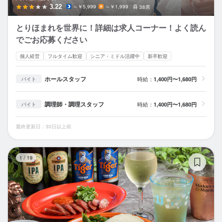
3.22
～￥5,999
～￥1,999
38席
とりほまれを世界に！詳細は求人コーナー！よく読ん
でごお応募ください
個人経営
フルタイム歓迎
シニア・ミドル活躍中
新卒歓迎
ホールスタッフ
時給：
1,400円〜1,680円
バイト
調理師・調理スタッフ
時給：
1,400円〜1,680円
バイト
最終更新日：30日以上前
マ
1
/
19