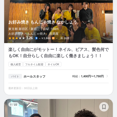
お好み焼き もんじゃ焼き なかしょう
東京都 新宿区 /
新宿三丁目
駅
104m
お好み焼き、もんじゃ焼き、居酒屋
3.26
～￥3,999
－
28席
楽しく自由にがモットー！ネイル、ピアス、髪色何で
もOK！自分らしく自由に楽しく働きましょう！！
個人経営
フルタイム歓迎
ネイルOK
ホールスタッフ
時給：
1,400円〜1,750円
バイト
最終更新日：30日以上前
シ
1
/
22