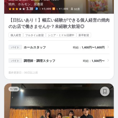
焼肉、ホルモン、居酒屋
3.38
～￥5,999
～￥1,999
32席
【日払いあり！】幅広い経験ができる個人経営の焼肉
のお店で働きませんか？未経験大歓迎◎
個人経営
フルタイム歓迎
シニア・ミドル活躍中
新卒歓迎
ホールスタッフ
時給：
1,400円〜1,600円
バイト
調理師・調理スタッフ
時給：
1,500円〜
バイト
最終更新日：30日以上前
な
1
/
20