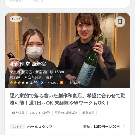
和
1
/
17
和創作 空 西新宿
東京都 新宿区 /
新宿西口
駅
168m
居酒屋、ろばた焼き、海鮮
3.44
～￥4,999
－
52席
隠れ家的で落ち着いた創作和食店。希望に合わせて勤
務可能！週1日～OK 未経験やWワークもOK！
個人経営
フルタイム歓迎
平日のみ勤務OK
新卒歓迎
ホールスタッフ
時給：
1,250円〜1,400円
バイト