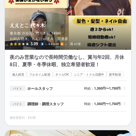
ええとこ 代々木
東京都 渋谷区 /
代々木
駅
149m
お好み焼き、もんじゃ焼き、居酒屋
3.09
～￥4,999
－
47席
夜のみ営業なので長時間労働なし、賞与年2回、月休
8日、夏季・冬季休暇、独立希望者歓迎！
個人経営
フルタイム歓迎
ネイルOK
シニア・ミドル活躍中
新卒歓迎
ホールスタッフ
時給：
1,350円〜1,750円
バイト
調理師・調理スタッフ
時給：
1,350円〜1,750円
バイト
最終更新日：8日前
酒