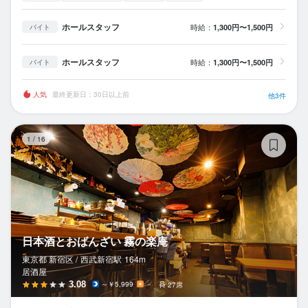
ホールスタッフ
時給：
1,300円〜1,500円
バイト
ホールスタッフ
時給：
1,300円〜1,500円
バイト
人気
最終更新日：30日以上前
他3件
日
1
/
16
日本酒とおばんざい 霧の楽庵
東京都 新宿区 /
西武新宿
駅
164m
居酒屋
3.08
～￥5,999
－
27席