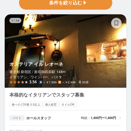
条件を絞り込む
オ
1
/
14
オステリア イル レオーネ
東京都 新宿区 /
新宿御苑前
駅
148m
イタリアン、ワインバー、パスタ
3.54
～￥7,999
～￥2,999
30席
本格的なイタリアンでスタッフ募集
食べログ評価 3.5以上
個人経営
ネイルOK
ホールスタッフ
時給：
1,400円〜1,400円
バイト
最終更新日：30日以上前