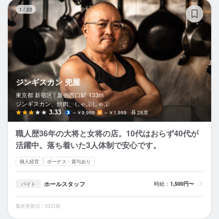
ジ
1
/
22
ジンギスカン 兜屋
東京都 新宿区 /
新宿西口
駅
133m
ジンギスカン、焼肉、しゃぶしゃぶ
3.33
～￥9,999
～￥1,999
28席
職人歴36年の大将と女将の店。10代はおらず40代が
活躍中。落ち着いた3人体制で安心です。
個人経営
ボーナス・賞与あり
ホールスタッフ
時給：
1,500円〜
バイト
最終更新日：23日前