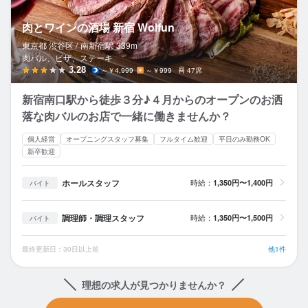
肉とワインの酒場 新宿 Wolfun
東京都 渋谷区 /
南新宿
駅
339m
肉バル、ピザ、ステーキ
3.28
～￥4,999
～￥999
47席
新宿南口駅から徒歩３分♪４月からのオープンのお洒
落な肉バルのお店で一緒に働きませんか？
個人経営
オープニングスタッフ募集
フルタイム歓迎
平日のみ勤務OK
新卒歓迎
ホールスタッフ
時給：
1,350円〜1,400円
バイト
調理師・調理スタッフ
時給：
1,350円〜1,500円
バイト
最終更新日：30日以上前
他1件
理想の求人が見つかりませんか？