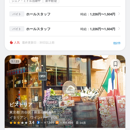
シニア・ミドル活躍中
新卒歓迎
ホールスタッフ
時給：
1,226円〜1,504円
バイト
ホールスタッフ
時給：
1,226円〜1,504円
バイト
人気
最終更新日：30日以上前
他2件
ビ
1
/
23
ビストリア
東京都 渋谷区 /
南新宿
駅
88m
イタリアン、ワインバー、バル
3.4
～￥7,999
～￥4,999
34席