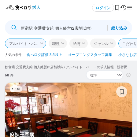
メニュー
ログイン
絞り込み
新宿駅 交通費支給 個人経営(2店舗以内)
ログイン・無料会員登録
アルバイト・パート
職種
給与
ジャンル
こだわり
食べログ求人TOP
食べログ評価 3.5以上
オープニングスタッフ募集
小さなお店(
人気の条件
飲食店 交通費支給 個人経営(2店舗以内) アルバイト・パート の求人情報 - 新宿駅
求人検索
60
件
マイページ管理
麻
1
/
16
閲覧履歴
気になる求人
検索履歴・保存した条件
麻辣王豆腐