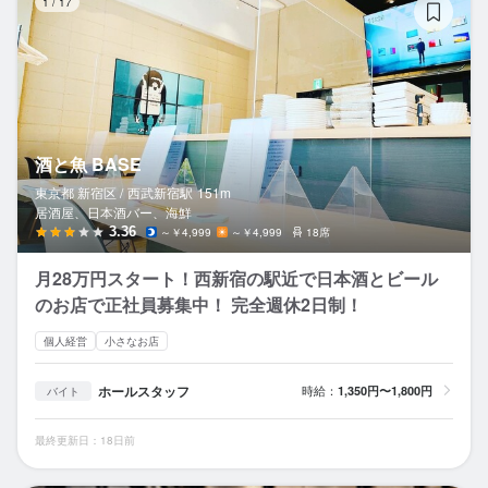
1
/
17
酒と魚 BASE
東京都 新宿区 /
西武新宿
駅
151m
居酒屋、日本酒バー、海鮮
3.36
～￥4,999
～￥4,999
18席
月28万円スタート！西新宿の駅近で日本酒とビール
のお店で正社員募集中！ 完全週休2日制！
個人経営
小さなお店
ホールスタッフ
時給：
1,350円〜1,800円
バイト
最終更新日：18日前