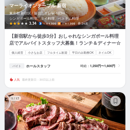
マーライオンテーブル 新宿
東京都 新宿区 /
新宿三丁目
駅
183m
シンガポール料理、タイ料理、ベトナム料理
3.34
～￥4,999
～￥1,999
24席
【新宿駅から徒歩3分】おしゃれなシンガポール料理
店でアルバイトスタッフ大募集！ランチ＆ディナー☆
個人経営
小さなお店
フルタイム歓迎
平日のみ勤務OK
ネイルOK
ホールスタッフ
時給：
1,250円〜1,600円
バイト
人気
最終更新日：30日以上前
肉
1
/
17