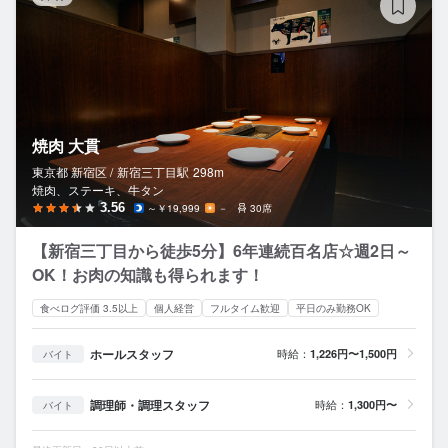
焼肉 大貫
東京都 新宿区 /
新宿三丁目
駅
298m
焼肉、ステーキ、牛タン
3.56
～￥19,999
－
30席
【新宿三丁目から徒歩5分】6年連続百名店☆週2日～
OK！お肉の知識も得られます！
食べログ評価 3.5以上
個人経営
フルタイム歓迎
平日のみ勤務OK
ホールスタッフ
時給：
1,226円〜1,500円
バイト
調理師・調理スタッフ
時給：
1,300円〜
バイト