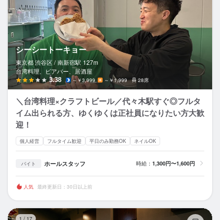
シーシートーキョー
東京都 渋谷区 /
南新宿
駅
127m
台湾料理、ビアバー、居酒屋
3.38
～￥3,999
～￥1,999
28席
＼台湾料理×クラフトビール／代々木駅すぐ◎フルタ
イム出られる方、ゆくゆくは正社員になりたい方大歓
迎！
個人経営
フルタイム歓迎
平日のみ勤務OK
ネイルOK
ホールスタッフ
時給：
1,300円〜1,600円
バイト
人気
最終更新日：30日以上前
焼
1
/
17