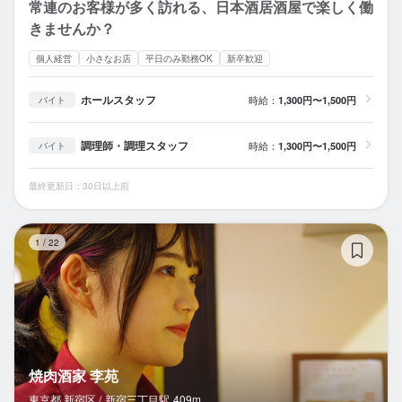
常連のお客様が多く訪れる、日本酒居酒屋で楽しく働
きませんか？
個人経営
小さなお店
平日のみ勤務OK
新卒歓迎
ホールスタッフ
時給：
1,300円〜1,500円
バイト
調理師・調理スタッフ
時給：
1,300円〜1,500円
バイト
最終更新日：30日以上前
焼
1
/
22
焼肉酒家 李苑
東京都 新宿区 /
新宿三丁目
駅
409m