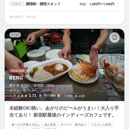
調理師・調理スタッフ
時給：
1,250円〜1,500円
バイト
最終更新日：26日前
B
1
/
17
BERG
東京都 新宿区 /
新宿
駅
185m
カフェ、ビアバー、パン
3.73
～￥1,999
～￥999
45席
未経験OK!賄い、あがりのビールがうまい！大入り手
当てあり！ 新宿駅最後のインディーズカフェです。
食べログ評価 3.5以上
個人経営
ボーナス・賞与あり
フルタイム歓迎