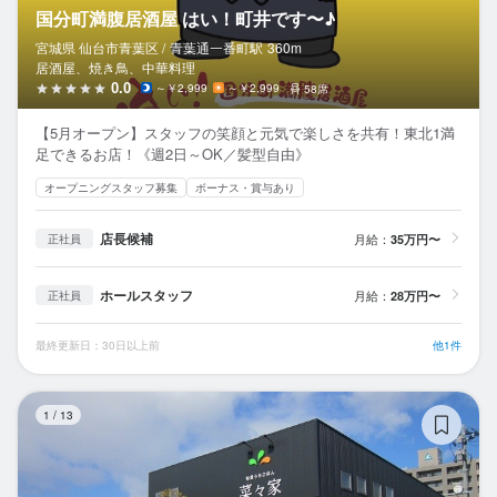
国分町満腹居酒屋 はい！町井です〜♪
宮城県 仙台市青葉区 /
青葉通一番町
駅
360m
居酒屋、焼き鳥、中華料理
0.0
～￥2,999
～￥2,999
58席
【5月オープン】スタッフの笑顔と元気で楽しさを共有！東北1満
足できるお店！《週2日～OK／髪型自由》
オープニングスタッフ募集
ボーナス・賞与あり
店長候補
月給：
35万円〜
正社員
ホールスタッフ
月給：
28万円〜
正社員
最終更新日：30日以上前
他1件
旬
1
/
13