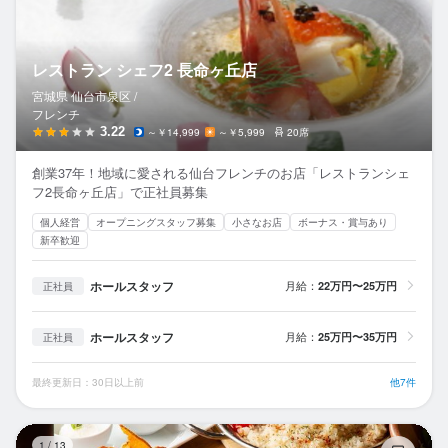
レストラン シェフ2 長命ヶ丘店
宮城県 仙台市泉区 /
フレンチ
3.22
～￥14,999
～￥5,999
20席
創業37年！地域に愛される仙台フレンチのお店「レストランシェ
フ2長命ヶ丘店」で正社員募集
個人経営
オープニングスタッフ募集
小さなお店
ボーナス・賞与あり
新卒歓迎
ホールスタッフ
月給：
22万円〜25万円
正社員
ホールスタッフ
月給：
25万円〜35万円
正社員
最終更新日：30日以上前
他7件
仙
1
/
13