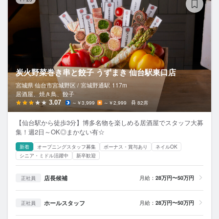
炭火野菜巻き串と餃子 うずまき 仙台駅東口店
宮城県 仙台市宮城野区 /
宮城野通
駅
117m
居酒屋、焼き鳥、餃子
3.07
～￥3,999
～￥2,999
82席
【仙台駅から徒歩3分】博多名物を楽しめる居酒屋でスタッフ大募
集！週2日～OK◎まかない有☆
新着
オープニングスタッフ募集
ボーナス・賞与あり
ネイルOK
シニア・ミドル活躍中
新卒歓迎
店長候補
月給：
28万円〜50万円
正社員
ホールスタッフ
月給：
28万円〜50万円
正社員