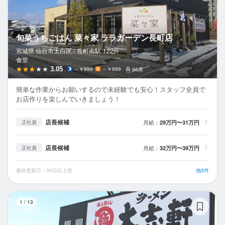
旬菜うちごはん 菜々家 ララガーデン長町店
宮城県 仙台市太白区 /
長町南
駅
122m
食堂
3.05
～￥999
～￥999
96席
簡単な作業からお願いするので未経験でも安心！スタッフ全員で
お店作りを楽しんでいきましょう！
店長候補
月給：
29万円〜31万円
正社員
店長候補
月給：
32万円〜39万円
正社員
最終更新日：30日以上前
他3件
大
1
/
13