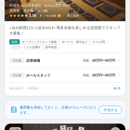
応募履歴
宮城県 仙台市青葉区 /
あおば通
駅
81m
居酒屋、焼き鳥、もつ鍋
WEB履歴書
3.06
～￥3,999
－
124席
<仙台駅西口から徒歩4分♪>博多名物を楽しめる居酒屋でスタッフ
スカウト・メルマガ受信設定
大募集！
新着
オープニングスタッフ募集
ボーナス・賞与あり
ネイルOK
ヘルプ・お問い合わせフォーム
シニア・ミドル活躍中
新卒歓迎
掲載をご検討の店舗様へ
店長候補
月給：
28万円〜50万円
正社員
食べログ求人PRESS
ホールスタッフ
月給：
28万円〜50万円
正社員
プライバシーポリシー
利用規約
最終更新日：19時間前
他1件
企業情報
履歴書を登録しておくと、応募がスムーズになり
作成する
ます。
炭
1
/
23