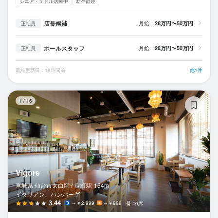
シニア・ミドル活躍中
新卒歓迎
店長候補
月給：
28万円〜50万円
正社員
ホールスタッフ
月給：
28万円〜50万円
正社員
最終更新日：19時間前
他1件
Vi
1
/
16
Vigore
宮城県 仙台市太白区 /
長町
駅
154m
イタリアン、ハンバーグ
3.44
～￥2,999
～￥999
40席