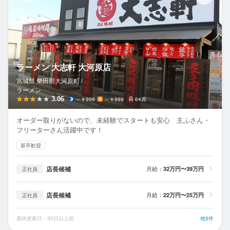
ラーメン 大志軒 大河原店
宮城県 柴田郡大河原町 /
ラーメン
3.06
～￥999
～￥999
64席
オーダー取りがないので、未経験でスタートも安心 主ふさん・
フリーターさん活躍中です！
新卒歓迎
店長候補
月給：
32万円〜39万円
正社員
店長候補
月給：
22万円〜25万円
正社員
最終更新日：30日以上前
他3件