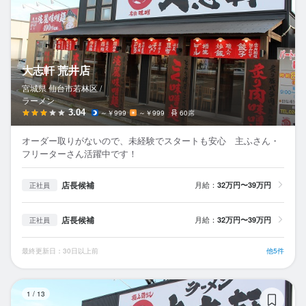
大志軒 荒井店
宮城県 仙台市若林区 /
ラーメン
3.04
～￥999
～￥999
60席
オーダー取りがないので、未経験でスタートも安心 主ふさん・
フリーターさん活躍中です！
店長候補
月給：
32万円〜39万円
正社員
店長候補
月給：
32万円〜39万円
正社員
最終更新日：30日以上前
他5件
ラ
1
/
13