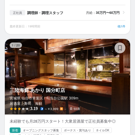
調理師・調理スタッフ
月給：
35万円〜60万円
正社員
最終更新日：19時間前
他1件
三
1
/
20
三陸海鮮 あかり 国分町店
宮城県 仙台市青葉区 /
勾当台公園
駅
309m
居酒屋、寿司、海鮮
3.19
～￥3,999
－
50席
未経験でも月28万円スタート！大衆居酒屋で正社員募集中◎
新着
オープニングスタッフ募集
ボーナス・賞与あり
ネイルOK