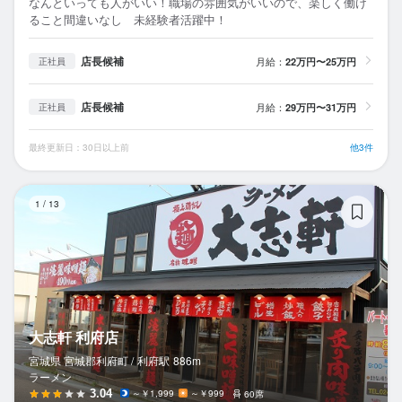
なんといっても人がいい！職場の雰囲気がいいので、楽しく働け
ること間違いなし 未経験者活躍中！
店長候補
月給：
22万円〜25万円
正社員
店長候補
月給：
29万円〜31万円
正社員
最終更新日：30日以上前
他3件
大
1
/
13
大志軒 利府店
宮城県 宮城郡利府町 /
利府
駅
886m
ラーメン
3.04
～￥1,999
～￥999
60席