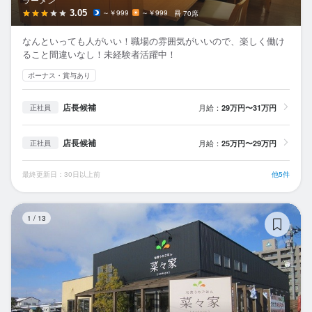
3.05
～￥999
～￥999
70席
なんといっても人がいい！職場の雰囲気がいいので、楽しく働け
ること間違いなし！未経験者活躍中！
ボーナス・賞与あり
店長候補
月給：
29万円〜31万円
正社員
店長候補
月給：
25万円〜29万円
正社員
最終更新日：30日以上前
他5件
菜
1
/
13