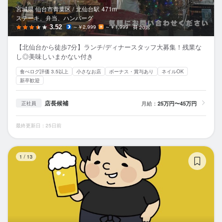
宮城県 仙台市青葉区 /
北仙台
駅
471m
ステーキ、弁当、ハンバーグ
3.52
～￥2,999
～￥1,999
20席
【北仙台から徒歩7分】ランチ/ディナースタッフ大募集！残業な
し◎美味しいまかない付き
食べログ評価 3.5以上
小さなお店
ボーナス・賞与あり
ネイルOK
新卒歓迎
店長候補
月給：
25万円〜45万円
正社員
最終更新日：25日前
国
1
/
13