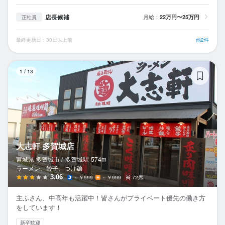
店長候補
月給：
22万円〜25万円
正社員
最終更新日：30日以上前
他2件
大
1
/
13
大志軒 多賀城店
宮城県 多賀城市 /
多賀城
駅
574m
ラーメン、餃子、つけ麺
3.06
～￥999
～￥999
72席
主ふさん、中高年も活躍中！皆さんがプライベート優先の働き方
をしています！
新卒歓迎