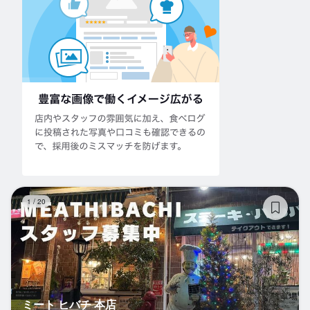
ミ
1
/
20
ミート ヒバチ 本店