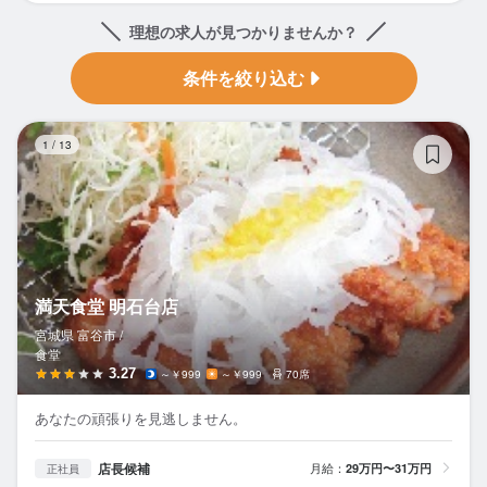
理想の求人が見つかりませんか？
条件を絞り込む
満
1
/
13
満天食堂 明石台店
宮城県 富谷市 /
食堂
3.27
～￥999
～￥999
70席
あなたの頑張りを見逃しません。
店長候補
月給：
29万円〜31万円
正社員