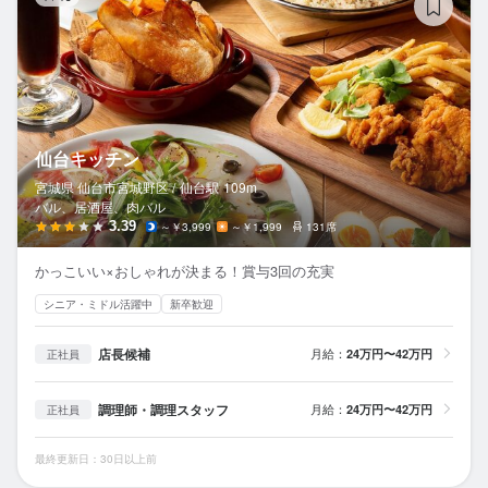
仙台キッチン
宮城県 仙台市宮城野区 /
仙台
駅
109m
バル、居酒屋、肉バル
3.39
～￥3,999
～￥1,999
131席
かっこいい×おしゃれが決まる！賞与3回の充実
シニア・ミドル活躍中
新卒歓迎
店長候補
月給：
24万円〜42万円
正社員
調理師・調理スタッフ
月給：
24万円〜42万円
正社員
最終更新日：30日以上前