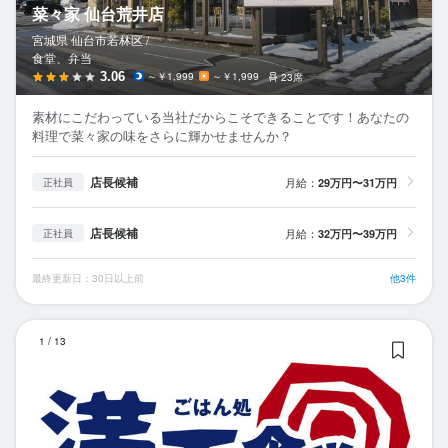
菜々家 仙台荒井店
宮城県 仙台市若林区 /
食堂、弁当
3.06
～￥1,999
～￥1,999
23席
素材にこだわっている当社だからこそできることです！あなたの
料理で菜々家の味をさらに輝かせませんか？
店長候補
月給：
29万円〜31万円
正社員
店長候補
月給：
32万円〜39万円
正社員
最終更新日：30日以上前
他3件
ご
1
/
13