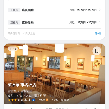
店長候補
月給：
25万円〜29万円
正社員
店長候補
月給：
22万円〜25万円
正社員
最終更新日：30日以上前
他5件
菜
1
/
13
菜々家 市名坂店
宮城県 仙台市泉区 /
食堂、ビュッフェ、日本料理
3.11
～￥999
～￥999
70席