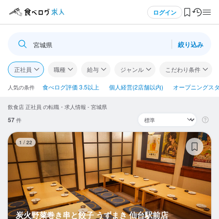
メニュー
ログイン
絞り込み
宮城県
ログイン・無料会員登録
正社員
職種
給与
ジャンル
こだわり条件
食べログ求人TOP
食べログ評価 3.5以上
個人経営(2店舗以内)
オープニングス
人気の条件
飲食店 正社員 の転職・求人情報 - 宮城県
求人検索
57
件
マイページ管理
炭
1
/
22
閲覧履歴
気になる求人
検索履歴・保存した条件
炭火野菜巻き串と餃子 うずまき 仙台駅前店