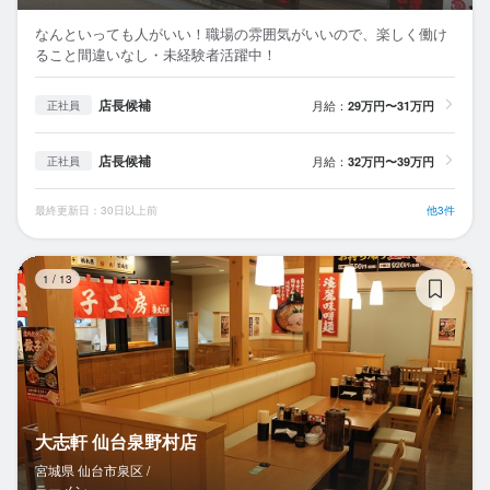
なんといっても人がいい！職場の雰囲気がいいので、楽しく働け
ること間違いなし・未経験者活躍中！
店長候補
月給：
29万円〜31万円
正社員
店長候補
月給：
32万円〜39万円
正社員
最終更新日：30日以上前
他3件
大
1
/
13
大志軒 仙台泉野村店
宮城県 仙台市泉区 /
ラーメン