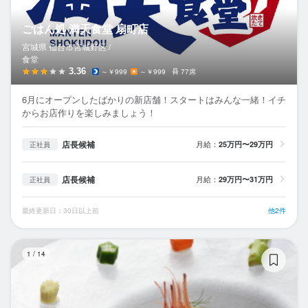
ごはん処 満天食堂 扇町店
宮城県 仙台市宮城野区 /
食堂
3.36
～￥999
～￥999
77席
6月にオープンしたばかりの新店舗！スタートはみんな一緒！イチ
からお店作りを楽しみましょう！
店長候補
月給：
25万円〜29万円
正社員
店長候補
月給：
29万円〜31万円
正社員
最終更新日：30日以上前
他2件
レ
1
/
14