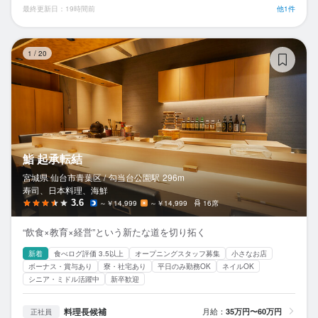
最終更新日：19時間前
他1件
鮨
1
/
20
鮨 起承転結
宮城県 仙台市青葉区 /
勾当台公園
駅
296m
寿司、日本料理、海鮮
3.6
～￥14,999
～￥14,999
16席
“飲食×教育×経営”という新たな道を切り拓く
新着
食べログ評価 3.5以上
オープニングスタッフ募集
小さなお店
ボーナス・賞与あり
寮・社宅あり
平日のみ勤務OK
ネイルOK
シニア・ミドル活躍中
新卒歓迎
料理長候補
月給：
35万円〜60万円
正社員