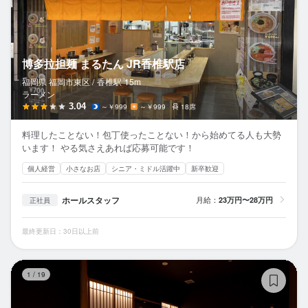
博多拉担麺 まるたん JR香椎駅店
福岡県 福岡市東区 /
香椎
駅
15m
ラーメン
3.04
～￥999
～￥999
18席
料理したことない！包丁使ったことない！から始めてる人も大勢
います！ やる気さえあれば応募可能です！
個人経営
小さなお店
シニア・ミドル活躍中
新卒歓迎
ホールスタッフ
月給：
23万円〜28万円
正社員
最終更新日：30日以上前
中
1
/
19