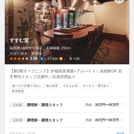
すすむ堂
福岡県 福岡市中央区 /
天神南
駅
253m
ろばた焼き、居酒屋
3.56
～￥7,999
－
14席
【第2期オープニング】炉端焼居酒屋×アルバイト＼未経験OK 若
手男性スタッフ活躍中／社員登用あり
食べログ評価 3.5以上
個人経営
小さなお店
ボーナス・賞与あり
新卒歓迎
調理師・調理スタッフ
月給：
25万円〜35万円
正社員
調理師・調理スタッフ
月給：
25万円〜35万円
正社員
最終更新日：9日前
他2件