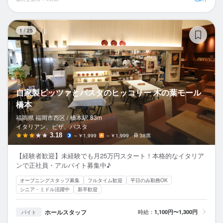
自
1
/
25
自家製ピッツァとパスタのヒッコリー 木の葉モール
橋本
福岡県 福岡市西区 /
橋本
駅
83m
イタリアン、ピザ、パスタ
3.18
～￥1,999
～￥1,999
38席
【経験者歓迎】未経験でも月25万円スタート！本格的なイタリア
ンで正社員・アルバイト募集中♪
オープニングスタッフ募集
フルタイム歓迎
平日のみ勤務OK
シニア・ミドル活躍中
新卒歓迎
ホールスタッフ
時給：
1,100円〜1,300円
バイト