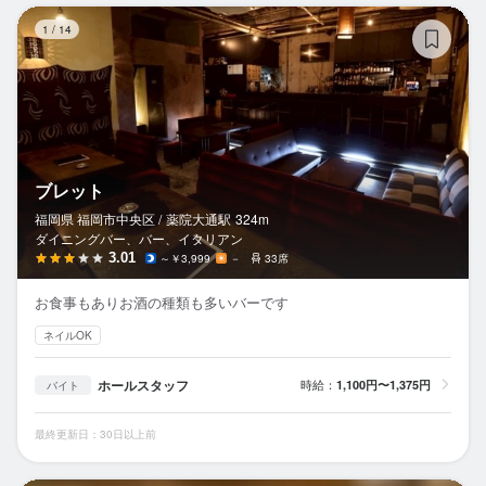
ブ
1
/
14
ブレット
福岡県 福岡市中央区 /
薬院大通
駅
324m
ダイニングバー、バー、イタリアン
3.01
～￥3,999
－
33席
お食事もありお酒の種類も多いバーです
ネイルOK
ホールスタッフ
時給：
1,100円〜1,375円
バイト
最終更新日：30日以上前