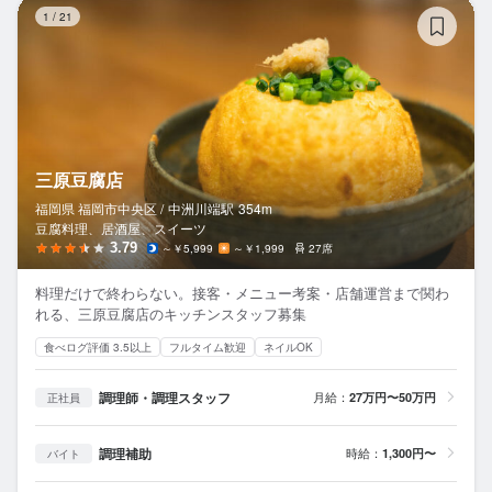
三
1
/
21
三原豆腐店
福岡県 福岡市中央区 /
中洲川端
駅
354m
豆腐料理、居酒屋、スイーツ
3.79
～￥5,999
～￥1,999
27席
料理だけで終わらない。接客・メニュー考案・店舗運営まで関わ
れる、三原豆腐店のキッチンスタッフ募集
食べログ評価 3.5以上
フルタイム歓迎
ネイルOK
調理師・調理スタッフ
月給：
27万円〜50万円
正社員
調理補助
時給：
1,300円〜
バイト