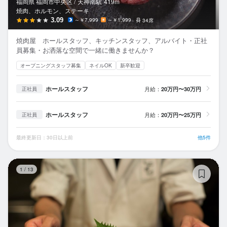
福岡県 福岡市中央区 /
天神南
駅
419m
焼肉、ホルモン、ステーキ
3.09
～￥7,999
～￥1,999
34席
焼肉屋 ホールスタッフ、キッチンスタッフ、アルバイト・正社
員募集・お洒落な空間で一緒に働きませんか？
オープニングスタッフ募集
ネイルOK
新卒歓迎
ホールスタッフ
月給：
20万円〜30万円
正社員
ホールスタッフ
月給：
20万円〜25万円
正社員
最終更新日：30日以上前
他5件
し
1
/
13