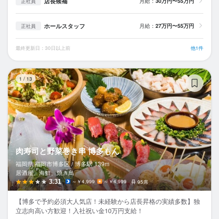
店長候補
月給：
30万円〜55万円
正社員
ホールスタッフ
月給：
27万円〜55万円
正社員
最終更新日：30日以上前
他1件
肉
1
/
13
肉寿司と野菜巻き串 博多もん
福岡県 福岡市博多区 /
博多
駅
139m
居酒屋、海鮮、焼き鳥
3.31
～￥4,999
～￥4,999
95席
【博多で予約必須大人気店！未経験から店長昇格の実績多数】独
立志向高い方歓迎！入社祝い金10万円支給！