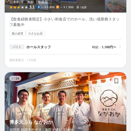
日本料理、海鮮、居酒屋
3.1
～￥5,999
～￥1,999
18席
【飲食経験者限定】小さい和食店でのホール、洗い場業務スタッ
フ募集中
個人経営
小さなお店
ホールスタッフ
時給：
1,100円〜
バイト
最終更新日：17日前
博
1
/
24
博多天ぷら ながおか
福岡県 福岡市中央区 /
薬院大通
駅
314m