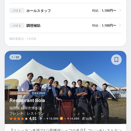
ホールスタッフ
時給：
1,100円〜
バイト
調理補助
時給：
1,100円〜
バイト
最終更新日：14日前
Re
1
/
22
Restaurant Sola
福岡県 福岡市博多区 /
フレンチ、レストラン
4.01
～￥19,999
～￥14,999
30席
【ミシュラン本場で1つ星獲得シェフの名店】フレンチレストラン