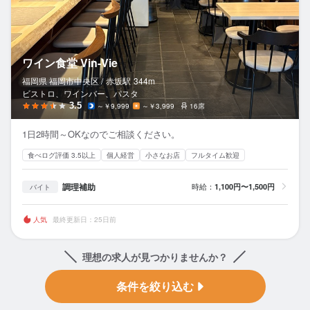
ワイン食堂 Vin-Vie
福岡県 福岡市中央区 /
赤坂
駅
344m
ビストロ、ワインバー、パスタ
3.5
～￥9,999
～￥3,999
16席
1日2時間～OKなのでご相談ください。
食べログ評価 3.5以上
個人経営
小さなお店
フルタイム歓迎
調理補助
時給：
1,100円〜1,500円
バイト
人気
最終更新日：25日前
理想の求人が見つかりませんか？
条件を絞り込む