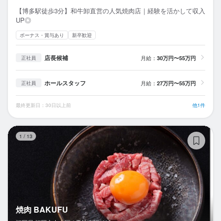
【博多駅徒歩3分】和牛卸直営の人気焼肉店｜経験を活かして収入
UP◎
ボーナス・賞与あり
新卒歓迎
店長候補
月給：
30万円〜55万円
正社員
ホールスタッフ
月給：
27万円〜55万円
正社員
最終更新日：30日以上前
他1件
焼
1
/
13
焼肉 BAKUFU