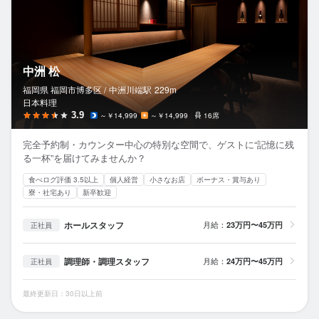
中洲 松
福岡県 福岡市博多区 /
中洲川端
駅
229m
日本料理
3.9
～￥14,999
～￥14,999
16席
完全予約制・カウンター中心の特別な空間で、ゲストに“記憶に残
る一杯”を届けてみませんか？
食べログ評価 3.5以上
個人経営
小さなお店
ボーナス・賞与あり
寮・社宅あり
新卒歓迎
ホールスタッフ
月給：
23万円〜45万円
正社員
調理師・調理スタッフ
月給：
24万円〜45万円
正社員
最終更新日：30日以上前