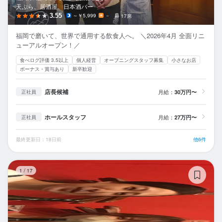
天ぷら、居酒屋、日本酒バー
3.55
～￥5,999
－
17席
福岡で磨いて、世界で通用する飲食人へ。 ＼2026年4月 全面リニ
ューアルオープン！／
食べログ評価 3.5以上
個人経営
オープニングスタッフ募集
小さなお店
ボーナス・賞与あり
新卒歓迎
店長候補
月給：
30万円〜
正社員
ホールスタッフ
月給：
27万円〜
正社員
最終更新日：18日前
他6件
桜
1
/
17