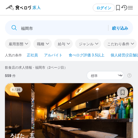
メニュー
ログイン
絞り込み
福岡市
ログイン・無料会員登録
雇用形態
職種
給与
ジャンル
こだわり条件
食べログ求人TOP
正社員
アルバイト
食べログ評価 3.5以上
個人経営(2店舗
人気の条件
飲食店の求人情報 - 福岡市（2ページ目）
求人検索
559
件
マイページ管理
ろ
1
/
25
閲覧履歴
気になる求人
検索履歴・保存した条件
ろばた 五