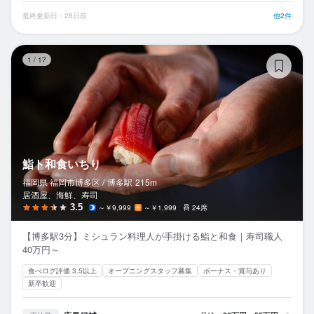
最終更新日：28日前
他2件
鮨
1
/
17
鮨ト和食いちり
福岡県 福岡市博多区 /
博多
駅
215m
居酒屋、海鮮、寿司
3.5
～￥9,999
～￥1,999
24席
【博多駅3分】ミシュラン料理人が手掛ける鮨と和食｜寿司職人
40万円～
食べログ評価 3.5以上
オープニングスタッフ募集
ボーナス・賞与あり
新卒歓迎