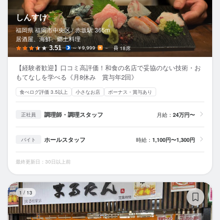
しんすけ
福岡県 福岡市中央区 /
赤坂
駅
365m
居酒屋、海鮮、郷土料理
3.51
～￥9,999
－
18席
【経験者歓迎】口コミ高評価！和食の名店で妥協のない技術・お
もてなしを学べる《月8休み 賞与年2回》
食べログ評価 3.5以上
小さなお店
ボーナス・賞与あり
調理師・調理スタッフ
月給：
24万円〜
正社員
ホールスタッフ
時給：
1,100円〜1,300円
バイト
最終更新日：30日以上前
博
1
/
13