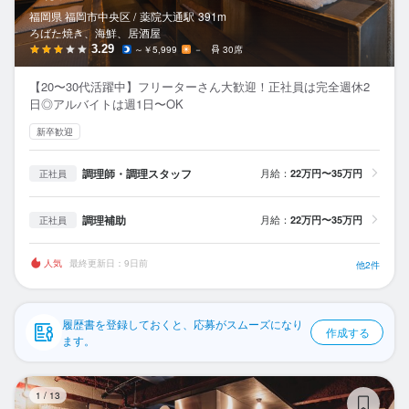
応募履歴
福岡県 福岡市中央区 /
薬院大通
駅
391m
ろばた焼き、海鮮、居酒屋
WEB履歴書
3.29
～￥5,999
－
30席
【20〜30代活躍中】フリーターさん大歓迎！正社員は完全週休2
スカウト・メルマガ受信設定
日◎アルバイトは週1日〜OK
新卒歓迎
ヘルプ・お問い合わせフォーム
調理師・調理スタッフ
月給：
22万円〜35万円
正社員
掲載をご検討の店舗様へ
食べログ求人PRESS
調理補助
月給：
22万円〜35万円
正社員
プライバシーポリシー
人気
最終更新日：9日前
他2件
利用規約
企業情報
履歴書を登録しておくと、応募がスムーズになり
作成する
ます。
す
1
/
13