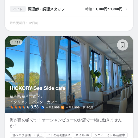
調理師・調理スタッフ
時給：
1,100円〜1,300円
バイト
最終更新日：12日前
HI
1
/
21
HICKORY Sea Side cafe
福岡県 福岡市西区 /
イタリアン、パスタ、カフェ
3.58
～￥2,999
～￥1,999
40席
海が目の前です！オーシャンビューのお店で一緒に働きません
か！
食べログ評価 3.5以上
平日のみ勤務OK
ネイルOK
シニア・ミドル活躍中