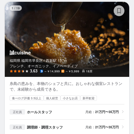
誠c
1
/
19
誠cuisine
福岡県 福岡市早良区 /
西新
駅
157m
フレンチ、オーガニック、イノベーティブ
3.63
～￥14,999
～￥5,999
18席
糸島の恵みを、本物のシェフと共に。おしゃれな個室レストラン
で、未経験から成長できる。
食べログ評価 3.5以上
個人経営
小さなお店
新卒歓迎
ホールスタッフ
月給：
21万円〜35万円
正社員
調理師・調理スタッフ
月給：
21万円〜35万円
正社員