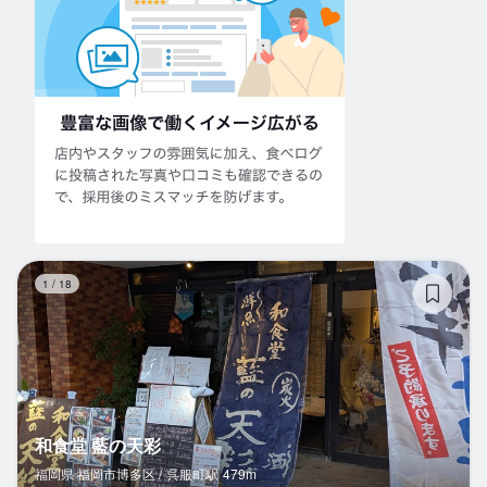
和
1
/
18
和食堂 藍の天彩
福岡県 福岡市博多区 /
呉服町
駅
479m