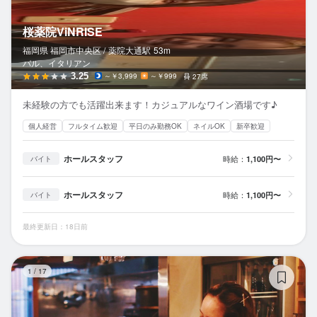
桜薬院ViNRISE
福岡県 福岡市中央区 /
薬院大通
駅
53m
バル、イタリアン
3.25
～￥3,999
～￥999
27席
未経験の方でも活躍出来ます！カジュアルなワイン酒場です♪
個人経営
フルタイム歓迎
平日のみ勤務OK
ネイルOK
新卒歓迎
ホールスタッフ
時給：
1,100円〜
バイト
ホールスタッフ
時給：
1,100円〜
バイト
最終更新日：18日前
鎌
1
/
17