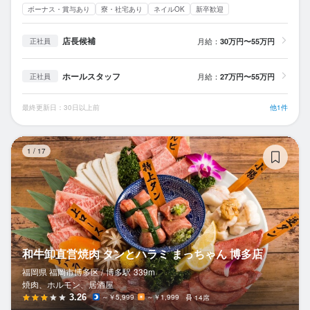
ボーナス・賞与あり
寮・社宅あり
ネイルOK
新卒歓迎
店長候補
月給：
30万円〜55万円
正社員
ホールスタッフ
月給：
27万円〜55万円
正社員
最終更新日：30日以上前
他1件
和
1
/
17
和牛卸直営焼肉 タンとハラミ まっちゃん 博多店
福岡県 福岡市博多区 /
博多
駅
339m
焼肉、ホルモン、居酒屋
3.26
～￥5,999
～￥1,999
14席