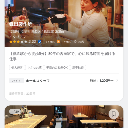
鎌田製作所
福岡県 福岡市博多区 /
祇園
駅
305m
イタリアン
3.33
～￥4,999
～￥999
30席
【祇園駅から徒歩5分】80年の古民家で、心に残る時間を届ける
仕事
個人経営
小さなお店
平日のみ勤務OK
新卒歓迎
ホールスタッフ
時給：
1,200円〜
バイト
最終更新日：22日前
ワイ
1
/
20