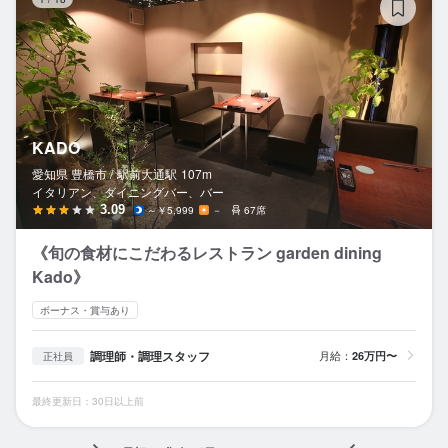
KADO
愛知県 豊橋市 /
駅前大通
駅
107m
イタリアン、ダイニングバー、バー
3.09
～￥5,999
－
67席
《旬の食材にこだわるレストラン garden dining
Kado》
ボーナス・賞与あり
調理師・調理スタッフ
月給：
26万円〜
正社員
最終更新日：30日以上前