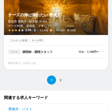
チーズの海に溺れたい 豊橋店
愛知県 豊橋市 /
駅前
駅
414m
チーズ料理、居酒屋、イタリアン
3.04
～￥3,999
～￥2,999
54席
フルタイム歓迎
ネイルOK
調理師・調理スタッフ
時給：
1,140円〜
バイト
最終更新日：30日以上前
1
2
関連する求人キーワード
豊橋市 - バイト