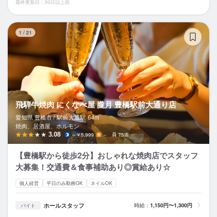
最終更新日：30日以上前
飛
1
/
21
飛騨牛焼肉 にくなべ屋 朧月 豊橋駅前大通り店
愛知県 豊橋市 /
駅前大通
駅
64m
焼肉、居酒屋、ホルモン
3.08
～￥5,999
－
75席
【豊橋駅から徒歩2分】おしゃれな焼肉店でスタッフ
大募集！交通費＆食事補助あり◎賞給あり☆
個人経営
平日のみ勤務OK
ネイルOK
ホールスタッフ
時給：
1,150円〜1,300円
バイト