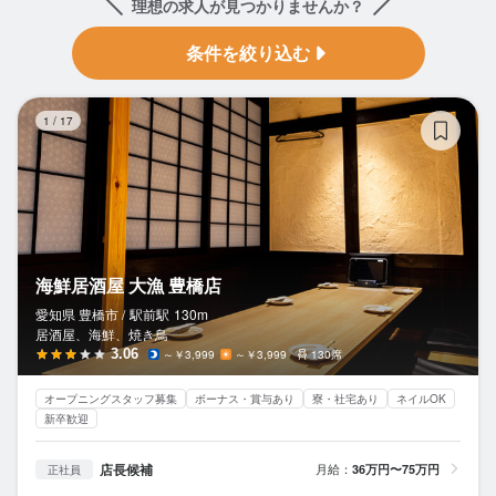
理想の求人が見つかりませんか？
条件を絞り込む
海
1
/
17
海鮮居酒屋 大漁 豊橋店
愛知県 豊橋市 /
駅前
駅
130m
居酒屋、海鮮、焼き鳥
3.06
～￥3,999
～￥3,999
130席
オープニングスタッフ募集
ボーナス・賞与あり
寮・社宅あり
ネイルOK
新卒歓迎
店長候補
月給：
36万円〜75万円
正社員