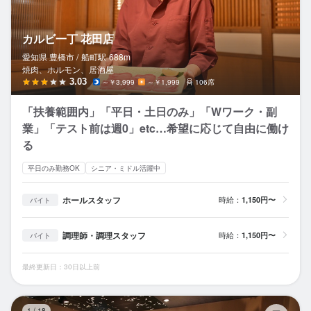
カルビ一丁 花田店
愛知県 豊橋市 /
船町
駅
688m
焼肉、ホルモン、居酒屋
3.03
～￥3,999
～￥1,999
106席
「扶養範囲内」「平日・土日のみ」「Wワーク・副
業」「テスト前は週0」etc…希望に応じて自由に働け
る
平日のみ勤務OK
シニア・ミドル活躍中
ホールスタッフ
時給：
1,150円〜
バイト
調理師・調理スタッフ
時給：
1,150円〜
バイト
最終更新日：30日以上前
K
1
/
18