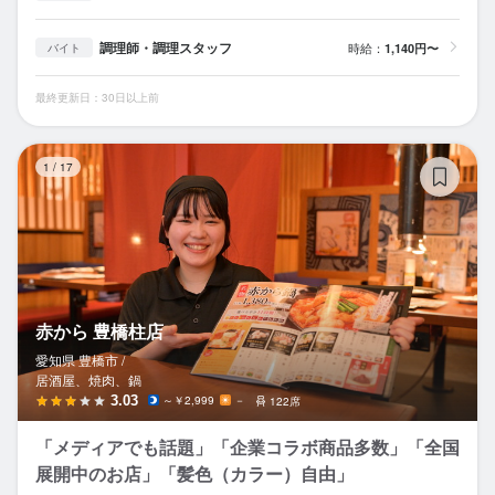
調理師・調理スタッフ
時給：
1,140円〜
バイト
最終更新日：30日以上前
赤
1
/
17
赤から 豊橋柱店
愛知県 豊橋市 /
居酒屋、焼肉、鍋
3.03
～￥2,999
－
122席
「メディアでも話題」「企業コラボ商品多数」「全国
展開中のお店」「髪色（カラー）自由」