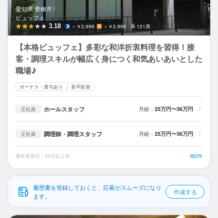
応募履歴
愛知県 豊橋市 /
ビュッフェ
WEB履歴書
3.18
～￥2,999
～￥2,999
121席
【本格ビュッフェ】多彩な和洋折衷料理を習得！接
スカウト・メルマガ受信設定
客・調理スキルが幅広く身につく和気あいあいとした
職場♪
ヘルプ・お問い合わせフォーム
ボーナス・賞与あり
新卒歓迎
掲載をご検討の店舗様へ
ホールスタッフ
月給：
25万円〜36万円
正社員
食べログ求人PRESS
プライバシーポリシー
調理師・調理スタッフ
月給：
25万円〜36万円
正社員
利用規約
最終更新日：30日以上前
他2件
企業情報
履歴書を登録しておくと、応募がスムーズになり
作成する
ます。