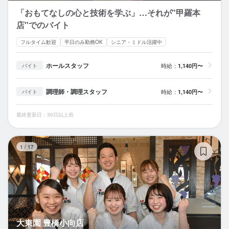
「おもてなしの心と技術を学ぶ」…それが"甲羅本
店"でのバイト
フルタイム歓迎
平日のみ勤務OK
シニア・ミドル活躍中
ホールスタッフ
時給：
1,140円〜
バイト
調理師・調理スタッフ
時給：
1,140円〜
バイト
最終更新日：30日以上前
大
1
/
17
大東園 豊橋小向店