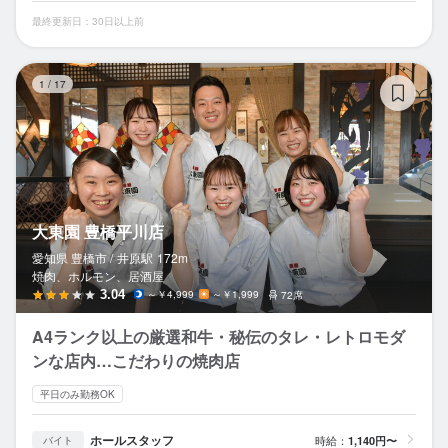
最終更新日：30日以上前
大
1
/
17
大東園 豊橋平川店
愛知県 豊橋市 /
井原
駅
172m
焼肉、ホルモン、居酒屋
3.04
～￥4,999
～￥1,999
72席
A4ランク以上の厳選和牛・秘伝のタレ・レトロモダ
ンな店内…こだわりの焼肉店
平日のみ勤務OK
ホールスタッフ
時給：
1,140円〜
バイト