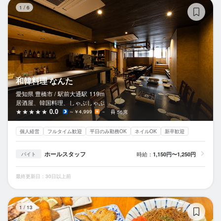
和
1
/
6
和韓料理 なんた
愛知県 豊橋市 /
駅前大通
駅
119m
居酒屋、韓国料理、しゃぶしゃぶ
0.0
～￥4,999
－
56席
個人経営
フルタイム歓迎
平日のみ勤務OK
ネイルOK
新卒歓迎
ホールスタッフ
時給：
1,150円〜1,250円
バイト
最終更新日：30日以上前
ひ
1
/
13