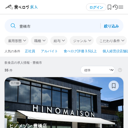
メニュー
ログイン
絞り込み
豊橋市
ログイン・無料会員登録
雇用形態
職種
給与
ジャンル
こだわり条件
食べログ求人TOP
正社員
アルバイト
食べログ評価 3.5以上
個人経営(2店舗
人気の条件
飲食店の求人情報 - 豊橋市
求人検索
35
件
マイページ管理
ヒ
1
/
18
閲覧履歴
気になる求人
検索履歴・保存した条件
ヒノメゾン 豊橋店