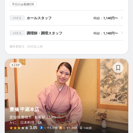
平日のみ勤務OK
ホールスタッフ
時給：
1,140円〜
バイト
調理師・調理スタッフ
時給：
1,140円〜
バイト
最終更新日：30日以上前
豊
1
/
17
豊橋 甲羅本店
愛知県 豊橋市 /
船町
駅
759m
かに、日本料理、鍋
3.05
～￥5,999
～￥1,999
148席