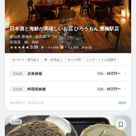
日本酒と海鮮が美味しいお店 ひろうもん 豊橋駅店
愛知県 豊橋市 /
駅前
駅
177m
居酒屋、鍋、海鮮
3.09
～￥4,999
～￥2,999
64席
ボーナス・賞与あり
寮・社宅あり
ネイルOK
シニア・ミドル活躍中
店長候補
月給：
28万円〜
正社員
料理長候補
月給：
28万円〜
正社員
最終更新日：30日以上前
他2件
東
1
/
13