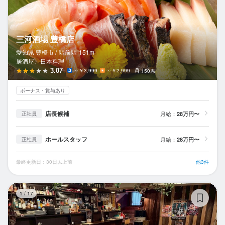
三河酒場 豊橋店
愛知県 豊橋市 /
駅前
駅
151m
居酒屋、日本料理
3.07
～￥3,999
～￥2,999
150席
ボーナス・賞与あり
店長候補
月給：
28万円〜
正社員
ホールスタッフ
月給：
28万円〜
正社員
最終更新日：30日以上前
他3件
酒
1
/
17