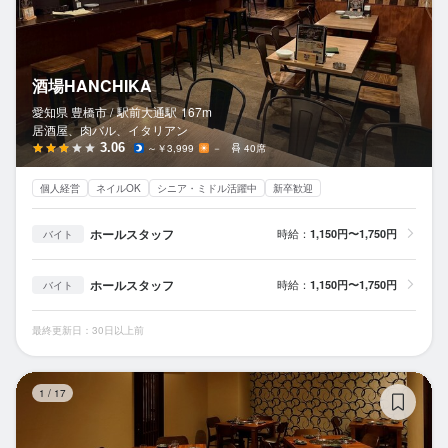
酒場HANCHIKA
愛知県 豊橋市 /
駅前大通
駅
167m
居酒屋、肉バル、イタリアン
3.06
～￥3,999
－
40席
個人経営
ネイルOK
シニア・ミドル活躍中
新卒歓迎
ホールスタッフ
時給：
1,150円〜1,750円
バイト
ホールスタッフ
時給：
1,150円〜1,750円
バイト
最終更新日：30日以上前
日
1
/
17