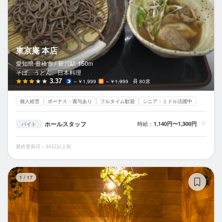
東京庵 本店
愛知県 豊橋市 /
新川
駅
150m
そば、うどん、日本料理
3.37
～￥1,999
～￥1,999
80席
個人経営
ボーナス・賞与あり
フルタイム歓迎
シニア・ミドル活躍中
ホールスタッフ
時給：
1,140円〜1,300円
バイト
最終更新日：30日以上前
チ
1
/
17