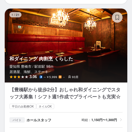
和
1
/
21
和ダイニング 肉割烹 くらした
愛知県 豊橋市 /
駅前
駅
98m
居酒屋、海鮮、ステーキ
3.06
～￥5,999
－
93席
【豊橋駅から徒歩2分】おしゃれ和ダイニングでスタ
ッフ大募集！シフト週1作成でプライベートも充実☆
平日のみ勤務OK
ネイルOK
ホールスタッフ
時給：
1,150円〜1,300円
バイト