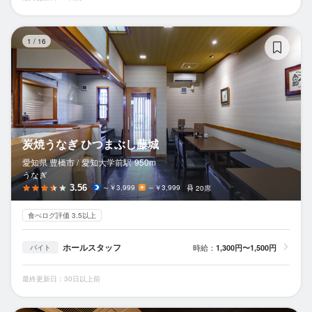
炭
1
/
16
炭焼うなぎ ひつまぶし藤城
愛知県 豊橋市 /
愛知大学前
駅
950m
うなぎ
3.56
～￥3,999
～￥3,999
20席
食べログ評価 3.5以上
ホールスタッフ
時給：
1,300円〜1,500円
バイト
最終更新日：30日以上前