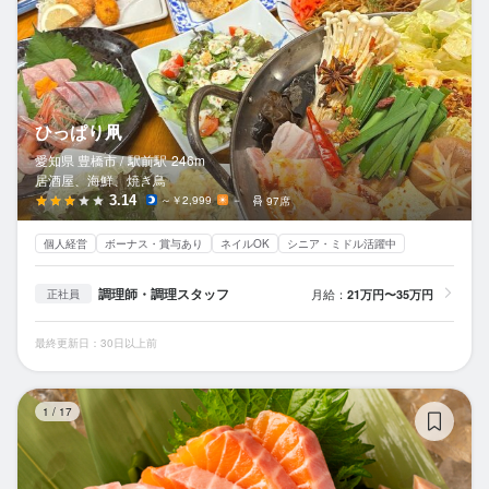
ひっぱり凧
愛知県 豊橋市 /
駅前
駅
246m
居酒屋、海鮮、焼き鳥
3.14
～￥2,999
－
97席
個人経営
ボーナス・賞与あり
ネイルOK
シニア・ミドル活躍中
調理師・調理スタッフ
月給：
21万円〜35万円
正社員
最終更新日：30日以上前
三
1
/
17