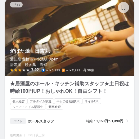
炉
1
/
17
炉ばた焼 日吉丸
愛知県 豊橋市 /
小池
駅
324m
居酒屋、焼き鳥、海鮮
3.22
～￥5,999
～￥2,999
38席
★居酒屋のホール・キッチン補助スタッフ★土日祝は
時給100円UP！おしゃれOK！自由シフト！
個人経営
フルタイム歓迎
平日のみ勤務OK
ネイルOK
シニア・ミドル活躍中
新卒歓迎
ホールスタッフ
時給：
1,150円〜1,390円
バイト
最終更新日：30日以上前