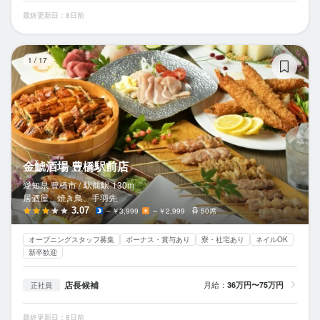
最終更新日：8日前
金
1
/
17
金鯱酒場 豊橋駅前店
愛知県 豊橋市 /
駅前
駅
130m
居酒屋、焼き鳥、手羽先
3.07
～￥3,999
～￥2,999
50席
オープニングスタッフ募集
ボーナス・賞与あり
寮・社宅あり
ネイルOK
新卒歓迎
店長候補
月給：
36万円〜75万円
正社員
最終更新日：8日前