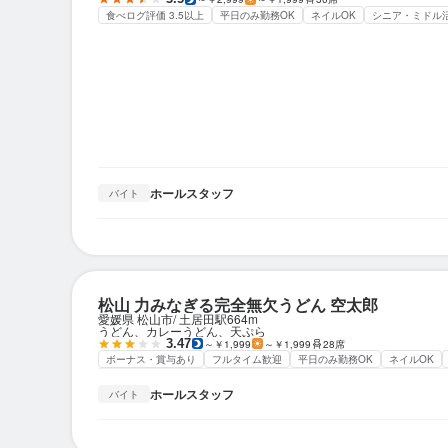
食べログ評価 3.5以上
平日のみ勤務OK
ネイルOK
シニア・ミドル
ホールスタッフ
バイト
松山 力みなぎる完全無欠うどん 空太郎
愛媛県 松山市
土居田駅
664m
うどん、カレーうどん、天ぷら
3.47
～￥1,999
～￥1,999
28席
ボーナス・賞与あり
フルタイム歓迎
平日のみ勤務OK
ネイルOK
ホールスタッフ
バイト