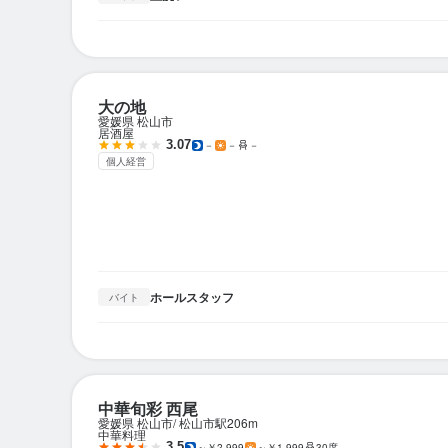
大の地
愛媛県 松山市
居酒屋
3.07
－
－
－
個人経営
ホールスタッフ
バイト
中華旬彩 西尾
愛媛県 松山市
松山市駅
206m
中華料理
3.5
～￥2,999
～￥1,999
30席