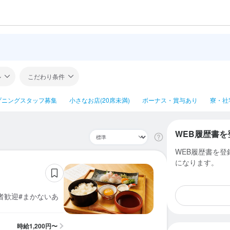
ル
こだわり条件
プニングスタッフ募集
小さなお店(20席未満)
ボーナス・賞与あり
寮・社
WEB履歴書を
WEB履歴書を
になります。
者歓迎#まかないあ
時給
1,200円〜