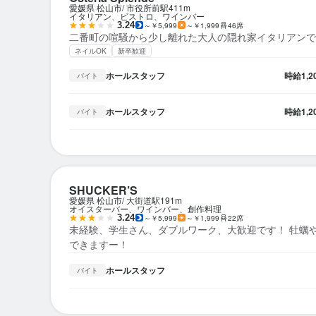
愛媛県 松山市
市役所前駅
411m
イタリアン、ビストロ、ワインバー
3.24
～￥5,999
～￥1,999
46席
二番町の喧騒から少し離れた大人の隠れ家イタリアンで
ネイルOK
新卒歓迎
ホールスタッフ
時給
1,
バイト
ホールスタッフ
時給
1,
バイト
SHUCKER’S
愛媛県 松山市
大街道駅
191m
オイスターバー、ワインバー、創作料理
3.24
～￥5,999
～￥1,999
22席
未経験、学生さん、ダブルワーク、大歓迎です！ 牡蠣
できますー！
ホールスタッフ
バイト