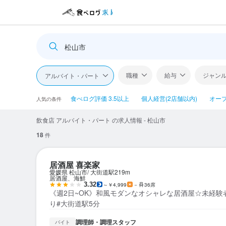
松山市
職種
給与
ジャン
アルバイト・パート
食べログ評価 3.5以上
個人経営(2店舗以内)
オー
人気の条件
飲食店 アルバイト・パート の求人情報 - 松山市
18
件
居酒屋 喜楽家
愛媛県 松山市
大街道駅
219m
居酒屋、海鮮
3.32
～￥4,999
－
36席
《週2日~OK》和風モダンなオシャレな居酒屋☆未経験
り#大街道駅5分
調理師・調理スタッフ
バイト