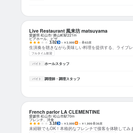
Live Restaurant 風来坊 matsuyama
愛媛県 松山市
勝山町駅
221m
ビアホール、ピザ
3.02
～￥3,999
－
63席
生演奏を聴きながら美味しい料理を提供する、ライブレ
フルタイム歓迎
ホールスタッフ
バイト
調理師・調理スタッフ
バイト
French parlor LA CLEMENTINE
愛媛県 松山市
松山市駅
70m
フレンチ、洋食
3.18
～￥3,999
～￥1,999
36席
未経験でもOK！本格的なフレンチで接客を体験してみ