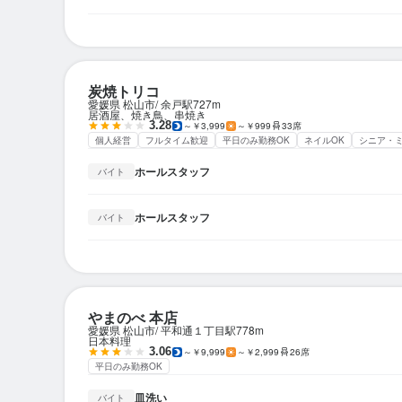
炭焼トリコ
愛媛県 松山市
余戸駅
727m
居酒屋、焼き鳥、串焼き
3.28
～￥3,999
～￥999
33席
個人経営
フルタイム歓迎
平日のみ勤務OK
ネイルOK
シニア・
ホールスタッフ
バイト
ホールスタッフ
バイト
やまのべ 本店
愛媛県 松山市
平和通１丁目駅
778m
日本料理
3.06
～￥9,999
～￥2,999
26席
平日のみ勤務OK
皿洗い
バイト