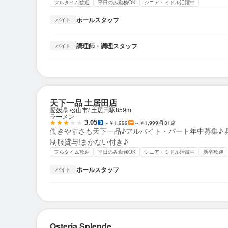
フルタイム歓迎
平日のみ勤務OK
シニア・ミドル活躍中
ホールスタッフ
バイト
調理師・調理スタッフ
バイト
天下一品 土居田店
愛媛県 松山市
土居田駅
859m
ラーメン
3.05
～￥1,999
～￥1,999
31席
働きやすさも天下一品♪アルバイト・パート年中募集♪ 昇
制服貸与!まかない付き♪
フルタイム歓迎
平日のみ勤務OK
シニア・ミドル活躍中
新卒歓迎
ホールスタッフ
バイト
Osteria Splende