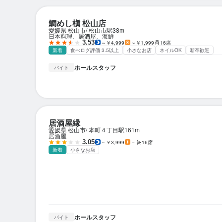
鯛めし槇 松山店
愛媛県 松山市
松山市駅
38m
日本料理、居酒屋、海鮮
3.53
～￥4,999
～￥1,999
16席
新着
食べログ評価 3.5以上
小さなお店
ネイルOK
新卒歓迎
ホールスタッフ
バイト
居酒屋縁
愛媛県 松山市
本町４丁目駅
161m
居酒屋
3.05
～￥3,999
－
16席
新着
小さなお店
ホールスタッフ
バイト