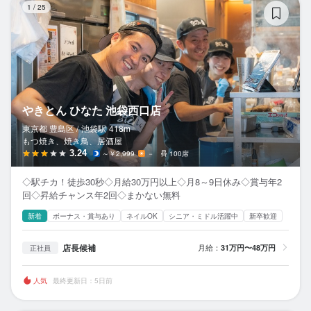
1
/
25
やきとん ひなた 池袋西口店
東京都 豊島区 /
池袋
駅
418m
もつ焼き、焼き鳥、居酒屋
3.24
～￥2,999
－
100席
◇駅チカ！徒歩30秒◇月給30万円以上◇月8～9日休み◇賞与年2
回◇昇給チャンス年2回◇まかない無料
新着
ボーナス・賞与あり
ネイルOK
シニア・ミドル活躍中
新卒歓迎
店長候補
月給：
31万円〜48万円
正社員
人気
最終更新日：5日前