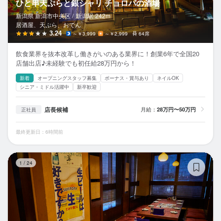
ひと串天ぷらと銀シャリ チョロパの酒場
新潟県 新潟市中央区 /
新潟
駅
242m
居酒屋、天ぷら、おでん
3.24
～￥3,999
～￥2,999
64席
飲食業界を抜本改革し働きがいのある業界に！創業6年で全国20
店舗出店♪未経験でも初任給28万円から！
新着
オープニングスタッフ募集
ボーナス・賞与あり
ネイルOK
シニア・ミドル活躍中
新卒歓迎
店長候補
月給：
28万円〜50万円
正社員
最終更新日：6時間前
博
1
/
24