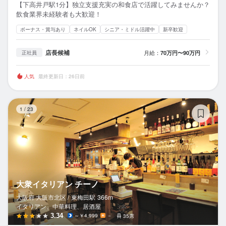
【下高井戸駅1分】独立支援充実の和食店で活躍してみませんか？
飲食業界未経験者も大歓迎！
ボーナス・賞与あり
ネイルOK
シニア・ミドル活躍中
新卒歓迎
店長候補
月給：
70万円〜90万円
正社員
人気
最終更新日：26日前
大
1
/
23
大衆イタリアン チーノ
大阪府 大阪市北区 /
東梅田
駅
366m
イタリアン、中華料理、居酒屋
3.34
～￥4,999
－
35席