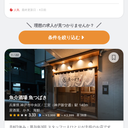
人気
最終更新日：4日前
理想の求人が見つかりませんか？
条件を絞り込む
魚
1
/
22
魚介酒場 魚つばき
兵庫県 神戸市中央区 /
三宮（神戸新交通）
駅
140m
居酒屋、かき、海鮮
3.33
～￥3,999
～￥3,999
38席
月8日休み・賞与年3回 スタッフ一人ひとりが主役のお店です