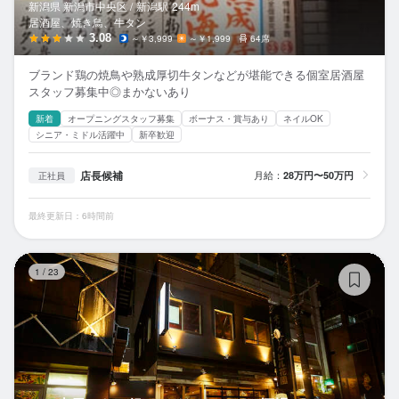
新潟県 新潟市中央区 /
新潟
駅
244m
居酒屋、焼き鳥、牛タン
3.08
～￥3,999
～￥1,999
64席
ブランド鶏の焼鳥や熟成厚切牛タンなどが堪能できる個室居酒屋
スタッフ募集中◎まかないあり
新着
オープニングスタッフ募集
ボーナス・賞与あり
ネイルOK
シニア・ミドル活躍中
新卒歓迎
店長候補
月給：
28万円〜50万円
正社員
最終更新日：6時間前
ひ
1
/
23