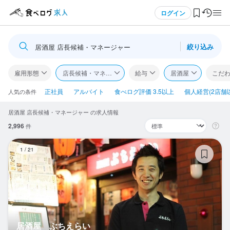
メニュー
ログイン
絞り込み
居酒屋 店長候補・マネージャー
ログイン・無料会員登録
雇用形態
店長候補・マネージャー
給与
居酒屋
こだ
食べログ求人TOP
正社員
アルバイト
食べログ評価 3.5以上
個人経営(2店舗
人気の条件
居酒屋 店長候補・マネージャー の求人情報
求人検索
2,996
件
マイページ管理
居
1
/
21
閲覧履歴
気になる求人
検索履歴・保存した条件
居酒屋 ぶちえらい