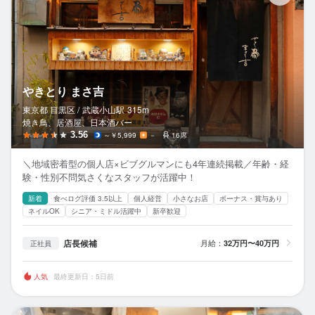
やきとり まさ吉
東京都 目黒区 /
武蔵小山
駅
315m
焼き鳥、居酒屋、日本酒バー
3.56
～￥5,999
－
16席
＼地域密着型の個人店×ビブグルマンにも4年連続掲載／年齢・経
験・性別不問気さくなスタッフが活躍中！
新着
食べログ評価 3.5以上
個人経営
小さなお店
ボーナス・賞与あり
ネイルOK
シニア・ミドル活躍中
新卒歓迎
店長候補
月給：
32万円〜40万円
正社員
人気
最終更新日：5日前
や