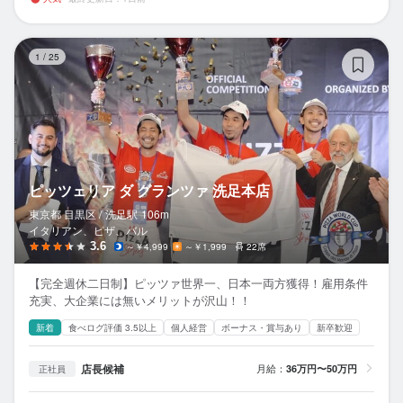
ピ
1
/
25
ピッツェリア ダ グランツァ 洗足本店
東京都 目黒区 /
洗足
駅
106m
イタリアン、ピザ、バル
3.6
～￥4,999
～￥1,999
22席
【完全週休二日制】ピッツァ世界一、日本一両方獲得！雇用条件
充実、大企業には無いメリットが沢山！！
新着
食べログ評価 3.5以上
個人経営
ボーナス・賞与あり
新卒歓迎
店長候補
月給：
36万円〜50万円
正社員