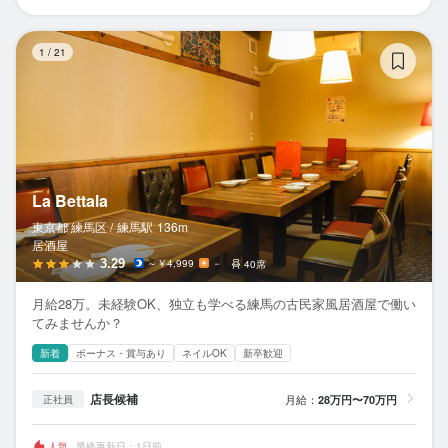
La
1
/
21
La Bettala
東京都 練馬区 /
練馬
駅
136m
居酒屋
3.29
～￥4,999
－
40席
月給28万。未経験OK、独立も学べる練馬の古民家風居酒屋で働い
てみませんか？
新着
ボーナス・賞与あり
ネイルOK
新卒歓迎
店長候補
月給：
28万円〜70万円
正社員
人気
最終更新日：1日前