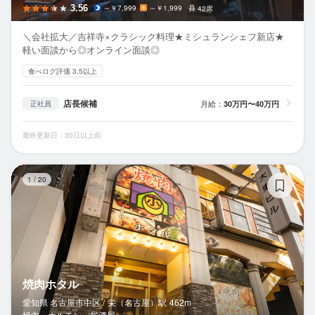
3.56
～￥7,999
～￥1,999
42席
＼会社拡大／吉祥寺×クラシック料理★ミシュランシェフ新店★
軽い面談から◎オンライン面談◎
食べログ評価 3.5以上
店長候補
月給：
30万円〜40万円
正社員
最終更新日：30日以上前
焼
1
/
20
焼肉ホタル
愛知県 名古屋市中区 /
栄（名古屋）
駅
462m
焼肉、ホルモン、居酒屋