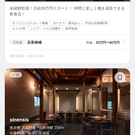
未経験歓迎！月給30万円スタート！ 仲間と楽しく働き成長できる
飲食店！
オープニングスタッフ募集
ボーナス・賞与あり
平日のみ勤務OK
ネイルOK
シニア・ミドル活躍中
新卒歓迎
店長候補
月給：
32万円〜60万円
正社員
最終更新日：30日以上前
si
1
/
21
sinensis
東京都 武蔵野市 /
吉祥寺
駅
355m
中華料理、餃子、居酒屋