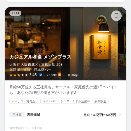
カ
1
/
24
カジュアル和食 メゾンプラス
大阪府 大阪市北区 /
東梅田
駅
258m
居酒屋、海鮮、日本酒バー
3.45
～￥5,999
－
39席
月給50万狙える正社員も、サークル・家庭優先の週1日〜バイト
も！あなたの理想の働き方が叶います♪
ボーナス・賞与あり
ネイルOK
シニア・ミドル活躍中
新卒歓迎
店長候補
月給：
30万円〜50万円
正社員
最終更新日：30日以上前