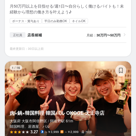
月50万円以上を目指せる/週1日〜自分らしく働けるバイトも！未
経験から理想の働き方を叶えよう♪
ボーナス・賞与あり
平日のみ勤務OK
ネイルOK
店長候補
月給：
30万円〜50万円
正社員
最終更新日：30日以上前
肉
1
/
16
肉×鍋×韓国料理 韓国バル OKOGE 天王寺店
大阪府 大阪市阿倍野区 /
阿倍野
駅
61m
韓国料理、居酒屋、バル
3.27
～￥3,999
～￥2,999
70席