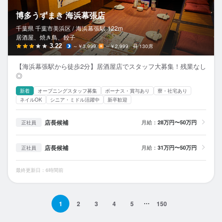
博多うずまき 海浜幕張店
千葉県 千葉市美浜区 /
海浜幕張
駅
122m
居酒屋、焼き鳥、餃子
3.22
～￥3,999
～￥2,999
130席
【海浜幕張駅から徒歩2分】居酒屋店でスタッフ大募集！残業なし
◎
新着
オープニングスタッフ募集
ボーナス・賞与あり
寮・社宅あり
ネイルOK
シニア・ミドル活躍中
新卒歓迎
店長候補
月給：
28万円〜50万円
正社員
店長候補
月給：
31万円〜50万円
正社員
最終更新日：6時間前
1
2
3
4
5
150