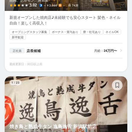
3.02
～￥3,999
－
74席
新規オープンした焼肉店♪未経験でも安心スタート 髪色・ネイル
自由！楽しく高収入！
オープニングスタッフ募集
ボーナス・賞与あり
寮・社宅あり
ネイルOK
新卒歓迎
店長候補
月給：
24万円〜
正社員
最終更新日：30日以上前
焼
1
/
23
焼き鳥と熟成牛タン 逸鳥逸舌 新潟駅前店