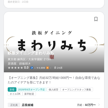
最終更新日：2日前
鉄
鉄板ダイニングまわりみち
東京都 練馬区 /
大泉学園
駅
213m
居酒屋、鉄板焼き
0.0
～￥4,999
－
24席
【オープニング募集】月給32万/時給1300円〜！自由な環境であな
たのアイデアを形にできます！
新着
2026年8月オープン予定
個人経営
オープニングスタッフ募集
ネイルOK
新卒歓迎
店長候補
月給：
32万円〜
正社員