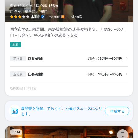
応募履歴
東京都 国立市 /
国立
駅
156m
居酒屋、焼き鳥、海鮮
WEB履歴書
3.18
～￥3,999
－
48席
国立市で3店舗展開。未経験歓迎の店長候補募集。月給30〜60万
スカウト・メルマガ受信設定
円＋歩合で、将来の独立や成長を支援
新着
ヘルプ・お問い合わせフォーム
店長候補
月給：
33万円〜60万円
正社員
掲載をご検討の店舗様へ
食べログ求人PRESS
店長候補
月給：
33万円〜60万円
正社員
プライバシーポリシー
最終更新日：3日前
利用規約
企業情報
履歴書を登録しておくと、応募がスムーズになり
作成する
ます。
や
1
/
24