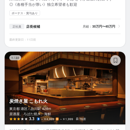
◎《各種手当が厚い》独立希望者も歓迎
ボーナス・賞与あり
店長候補
月給：
35万円〜45万円
正社員
最終更新日：11日前
炭
1
/
22
炭焼き屋 こもれ火
東京都 港区 /
品川
駅
428m
居酒屋、ろばた焼き、海鮮
3.3
～￥4,999
～￥1,999
76席