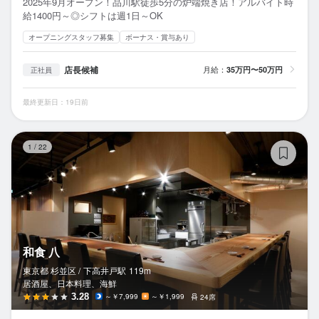
2025年9月オープン！品川駅徒歩5分の炉端焼き店！アルバイト時
給1400円～◎シフトは週1日～OK
オープニングスタッフ募集
ボーナス・賞与あり
店長候補
月給：
35万円〜50万円
正社員
最終更新日：19日前
和
1
/
22
和食 八
東京都 杉並区 /
下高井戸
駅
119m
居酒屋、日本料理、海鮮
3.28
～￥7,999
～￥1,999
24席