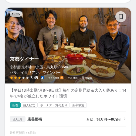
京
1
/
25
京都ダイナー
京都府 京都市中京区 /
烏丸
駅
386m
バル、イタリアン、ワインバー
3.45
～￥4,999
～￥3,999
36席
【平日13時出勤/月8〜9日休】毎年の定期昇給＆大入り袋あり！14
年で4名が独立したホワイト環境
新着
個人経営
ボーナス・賞与あり
新卒歓迎
店長候補
月給：
35万円〜40万円
正社員
最終更新日：5日前