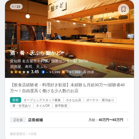
酒
1
/
22
酒・肴・天ぷら 鮨かど
愛知県 名古屋市中村区 /
国際センター
駅
307m
居酒屋、寿司、天ぷら
3.45
～￥5,999
～￥1,999
25席
【飲食店経験者・料理好き歓迎】未経験も月給30万〜/経験者40
万〜！自由度高く働ける少人数のお店
新着
オープニングスタッフ募集
小さなお店
ボーナス・賞与あり
寮・社宅あり
ネイルOK
新卒歓迎
店長候補
月給：
40万円〜83万円
正社員
最終更新日：1日前