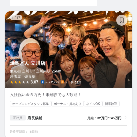
焼
1
/
17
焼鳥どん 立川店
東京都 立川市 /
立川南
駅
266m
居酒屋、焼き鳥
3.07
～￥2,999
－
52席
入社祝い金５万円！未経験でも大歓迎！
オープニングスタッフ募集
ボーナス・賞与あり
ネイルOK
新卒歓迎
店長候補
月給：
32万円〜45万円
正社員
最終更新日：18日前