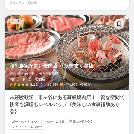
最終更新日：22日前
和
1
/
15
和牛農家が営む焼肉店 べぶ屋 市ヶ谷店
東京都 千代田区 /
市ケ谷
駅
67m
焼肉、肉料理、居酒屋
3.23
～￥3,999
～￥1,999
60席
未経験歓迎｜市ヶ谷にある高級焼肉店！上質な空間で
接客も調理もレベルアップ《美味しい食事補助あり
◎》
ボーナス・賞与あり
フルタイム歓迎
平日のみ勤務OK
シニア・ミドル活躍中