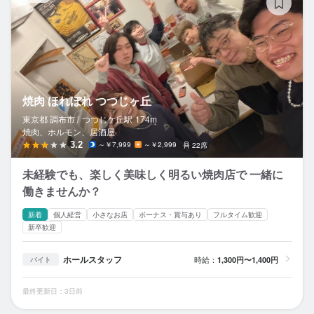
焼肉 ほれぼれ つつじヶ丘
東京都 調布市 /
つつじケ丘
駅
174m
焼肉、ホルモン、居酒屋
3.2
～￥7,999
～￥2,999
22席
未経験でも、楽しく美味しく明るい焼肉店で 一緒に
働きませんか？
新着
個人経営
小さなお店
ボーナス・賞与あり
フルタイム歓迎
新卒歓迎
ホールスタッフ
時給：
1,300円〜1,400円
バイト
最終更新日：3日前