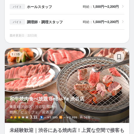
ホールスタッフ
時給：
1,500円〜2,200円
バイト
調理師・調理スタッフ
時給：
1,500円〜2,200円
バイト
最終更新日：22日前
和
1
/
15
和牛焼肉食べ放題 BeBu-Ya 渋谷店
東京都 渋谷区 /
渋谷
駅
438m
焼肉、ビュッフェ、居酒屋
3.11
～￥3,999
～￥3,999
56席
未経験歓迎｜渋谷にある焼肉店！上質な空間で接客も