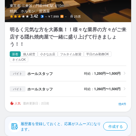
応募履歴
東京都 江東区 /
門前仲町
駅
610m
焼肉、ホルモン、居酒屋
WEB履歴書
3.42
～￥7,999
－
25席
明るく元気な方を大募集！！様々な業界の方々がご来
スカウト・メルマガ受信設定
店する隠れ焼肉屋で一緒に盛り上げて行きましょ
う！！
ヘルプ・お問い合わせフォーム
新着
個人経営
小さなお店
フルタイム歓迎
平日のみ勤務OK
掲載をご検討の店舗様へ
ネイルOK
食べログ求人PRESS
ホールスタッフ
時給：
1,250円〜1,500円
バイト
プライバシーポリシー
ホールスタッフ
時給：
1,260円〜1,500円
バイト
利用規約
企業情報
人気
最終更新日：2日前
他4件
履歴書を登録しておくと、応募がスムーズになり
作成する
ます。