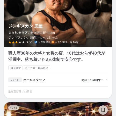
ジンギスカン 兜屋
東京都 新宿区 /
新宿西口
駅
133m
ジンギスカン、焼肉、しゃぶしゃぶ
3.33
～￥9,999
～￥1,999
28席
職人歴36年の大将と女将の店。10代はおらず40代が
活躍中。落ち着いた3人体制で安心です。
個人経営
ボーナス・賞与あり
ホールスタッフ
時給：
1,500円〜
バイト
最終更新日：22日前
セ
1
/
13