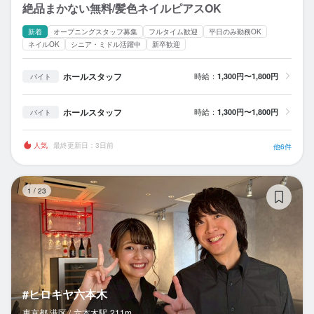
絶品まかない無料/髪色ネイルピアスOK
新着
オープニングスタッフ募集
フルタイム歓迎
平日のみ勤務OK
ネイルOK
シニア・ミドル活躍中
新卒歓迎
ホールスタッフ
時給：
1,300円〜1,800円
バイト
ホールスタッフ
時給：
1,300円〜1,800円
バイト
人気
最終更新日：3日前
他6件
#
1
/
23
#ヒロキヤ六本木
東京都 港区 /
六本木
駅
211m