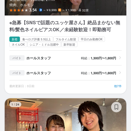
焼肉、ホルモン
3.54
～￥9,999
～￥1,999
32席
※急募【SNSで話題のユッケ屋さん】絶品まかない無
料/髪色ネイルピアスOK／未経験歓迎！即勤務可
新着
食べログ評価 3.5以上
フルタイム歓迎
平日のみ勤務OK
ネイルOK
シニア・ミドル活躍中
新卒歓迎
ホールスタッフ
時給：
1,300円〜1,800円
バイト
ホールスタッフ
時給：
1,300円〜1,800円
バイト
最終更新日：3日前
他7件
＃
1
/
24