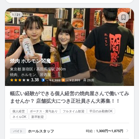
焼
1
/
21
焼肉 ホルモン閻魔
東京都 新宿区 /
高田馬場
駅
260m
焼肉、ホルモン、居酒屋
3.38
～￥4,999
～￥2,999
26席
幅広い経験ができる個人経営の焼肉屋さんで働いてみ
ませんか？ 店舗拡大につき正社員さん大募集！！
個人経営
ボーナス・賞与あり
フルタイム歓迎
平日のみ勤務OK
ネイルOK
新卒歓迎
ホールスタッフ
時給：
1,300円〜1,875円
バイト