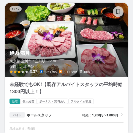
焼
1
/
17
焼肉 満月
東京都 立川市 /
立川
駅
351m
焼肉、ホルモン
3.37
～￥5,999
～￥1,999
40席
未経験でもOK!【既存アルバイトスタッフの平均時給
1300円以上！】
新着
個人経営
ボーナス・賞与あり
フルタイム歓迎
ホールスタッフ
時給：
1,250円〜1,800円
バイト
最終更新日：5日前