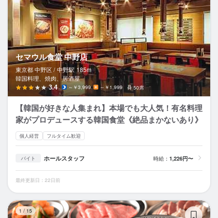
セマウル食堂 中野店
東京都 中野区 /
中野
駅
185m
韓国料理、焼肉、居酒屋
3.4
～￥3,999
～￥1,999
50席
【韓国が好きな人集まれ】本場でも大人気！有名料理
家がプロデュースする韓国食堂《絶品まかないあり》
個人経営
フルタイム歓迎
ホールスタッフ
時給：
1,226円〜
バイト
最終更新日：22日前
黒
1
/
15