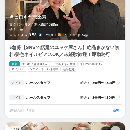
＃ヒロキヤ恵比寿
東京都 渋谷区 /
恵比寿
駅
295m
焼肉、ホルモン
3.58
～￥9,999
～￥1,999
20席
※急募【SNSで話題のユッケ屋さん】絶品まかない無
料/髪色ネイルピアスOK／未経験歓迎！即勤務可
新着
食べログ評価 3.5以上
フルタイム歓迎
平日のみ勤務OK
ネイルOK
シニア・ミドル活躍中
新卒歓迎
ホールスタッフ
時給：
1,300円〜1,800円
バイト
ホールスタッフ
時給：
1,300円〜1,800円
バイト
最終更新日：3日前
他5件
焼
1
/
18