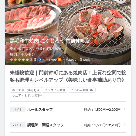
黒毛和牛焼肉 にくじろう 門前仲町店
東京都 江東区 /
門前仲町
駅
92m
焼肉、ホルモン
3.3
～￥5,999
～￥2,999
58席
未経験歓迎｜門前仲町にある焼肉店！上質な空間で接
客も調理もレベルアップ《美味しい食事補助あり◎》
ボーナス・賞与あり
フルタイム歓迎
平日のみ勤務OK
シニア・ミドル活躍中
ホールスタッフ
時給：
1,500円〜2,200円
バイト
調理師・調理スタッフ
時給：
1,500円〜2,200円
バイト