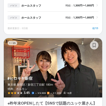
ホールスタッフ
時給：
1,300円〜1,800円
バイト
ホールスタッフ
時給：
1,300円〜1,800円
バイト
最終更新日：3日前
他7件
#
1
/
25
#ヒロキヤ新宿
東京都 新宿区 /
新宿三丁目
駅
180m
焼肉、ホルモン
3.45
～￥9,999
～￥1,999
16席
※昨年末OPENしたて【SNSで話題のユッケ屋さん】