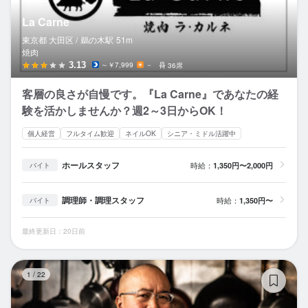
La Carne
東京都 大田区 /
鵜の木
駅
51m
焼肉
3.13
～￥7,999
－
36席
客層の良さが自慢です。『La Carne』であなたの経
験を活かしませんか？週2～3日からOK！
個人経営
フルタイム歓迎
ネイルOK
シニア・ミドル活躍中
ホールスタッフ
時給：
1,350円〜2,000円
バイト
調理師・調理スタッフ
時給：
1,350円〜
バイト
最終更新日：20日前
ジ
1
/
22