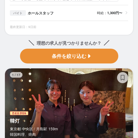
ホールスタッフ
時給：
1,300円〜
バイト
最終更新日：9日前
理想の求人が見つかりませんか？
条件を絞り込む
韓
1
/
17
韓灯
東京都 中央区 /
月島
駅
159m
韓国料理、焼肉