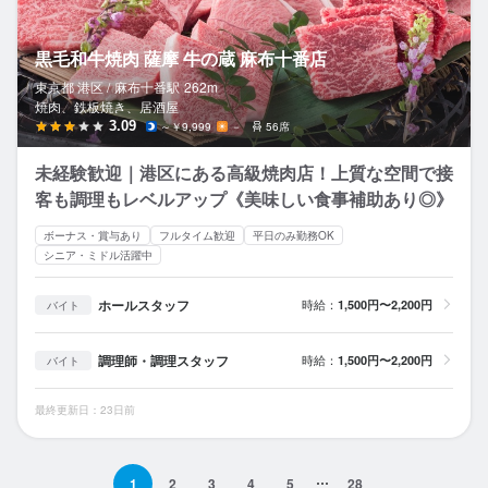
黒毛和牛焼肉 薩摩 牛の蔵 麻布十番店
東京都 港区 /
麻布十番
駅
262m
焼肉、鉄板焼き、居酒屋
3.09
～￥9,999
－
56席
未経験歓迎｜港区にある高級焼肉店！上質な空間で接
客も調理もレベルアップ《美味しい食事補助あり◎》
ボーナス・賞与あり
フルタイム歓迎
平日のみ勤務OK
シニア・ミドル活躍中
ホールスタッフ
時給：
1,500円〜2,200円
バイト
調理師・調理スタッフ
時給：
1,500円〜2,200円
バイト
最終更新日：23日前
1
2
3
4
5
28