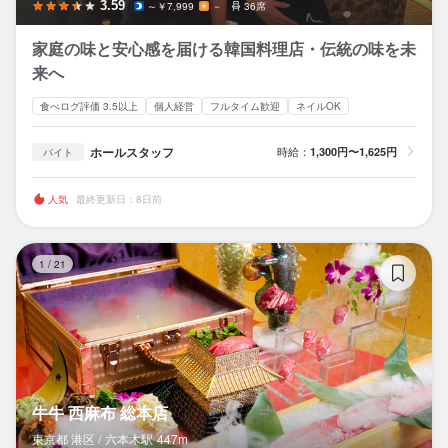
3.59
～￥7,999
－
36席
家庭の味と安心感を届ける韓国料理店・伝統の味を未
来へ
食べログ評価 3.5以上
個人経営
フルタイム歓迎
ネイルOK
ホールスタッフ
時給：
1,300円〜1,625円
バイト
人気
最終更新日：8日前
牛
1
/
21
牛牛 西麻布 総本店
東京都 港区 /
六本木
駅
447m