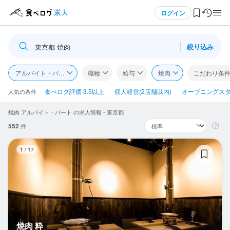
メニュー
ログイン
絞り込み
東京都 焼肉
ログイン・無料会員登録
アルバイト・パート
職種
給与
焼肉
こだわり条
食べログ求人TOP
食べログ評価 3.5以上
個人経営(2店舗以内)
オープニングス
人気の条件
焼肉 アルバイト・パート の求人情報 - 東京都
求人検索
552
件
マイページ管理
焼
1
/
17
閲覧履歴
気になる求人
検索履歴・保存した条件
焼肉 粋