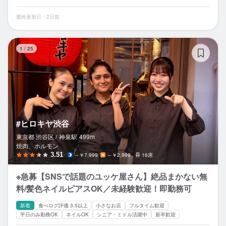
最終更新日：2日前
#
1
/
25
#ヒロキヤ渋谷
東京都 渋谷区 /
神泉
駅
499m
焼肉、ホルモン
3.51
～￥7,999
～￥2,999
16席
※急募【SNSで話題のユッケ屋さん】絶品まかない無
料/髪色ネイルピアスOK／未経験歓迎！即勤務可
新着
食べログ評価 3.5以上
小さなお店
フルタイム歓迎
平日のみ勤務OK
ネイルOK
シニア・ミドル活躍中
新卒歓迎