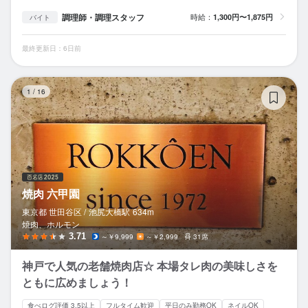
調理師・調理スタッフ
時給：
1,300円〜1,875円
バイト
最終更新日：6日前
焼
1
/
16
焼肉 六甲園
東京都 世田谷区 /
池尻大橋
駅
634m
焼肉、ホルモン
3.71
～￥9,999
～￥2,999
31席
神戸で人気の老舗焼肉店☆ 本場タレ肉の美味しさを
ともに広めましょう！
食べログ評価 3.5以上
フルタイム歓迎
平日のみ勤務OK
ネイルOK