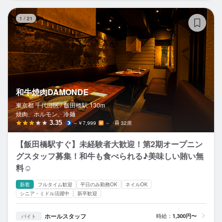
和
1
/
21
和牛焼肉DAMONDE
東京都 千代田区 /
飯田橋
駅
130m
焼肉、ホルモン、冷麺
3.35
～￥7,999
－
32席
【飯田橋駅すぐ】未経験者大歓迎！第2期オープニン
グスタッフ募集！和牛も食べられる♪美味しい賄い無
料☺
新着
フルタイム歓迎
平日のみ勤務OK
ネイルOK
シニア・ミドル活躍中
新卒歓迎
ホールスタッフ
時給：
1,300円〜
バイト