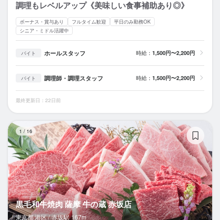
調理もレベルアップ《美味しい食事補助あり◎》
ボーナス・賞与あり
フルタイム歓迎
平日のみ勤務OK
シニア・ミドル活躍中
ホールスタッフ
時給：
1,500円〜2,200円
バイト
調理師・調理スタッフ
時給：
1,500円〜2,200円
バイト
最終更新日：22日前
黒
1
/
16
黒毛和牛焼肉 薩摩 牛の蔵 赤坂店
東京都 港区 /
赤坂
駅
167m