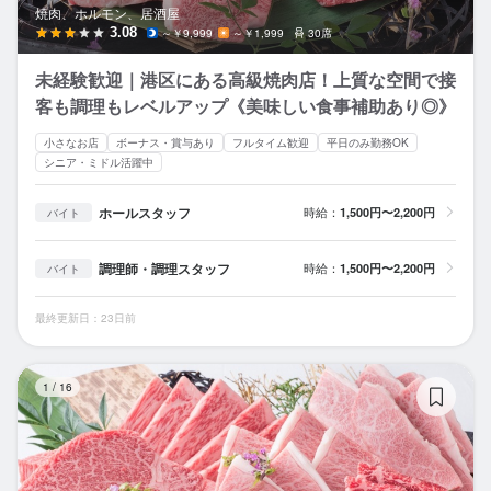
焼肉、ホルモン、居酒屋
3.08
～￥9,999
～￥1,999
30席
未経験歓迎｜港区にある高級焼肉店！上質な空間で接
客も調理もレベルアップ《美味しい食事補助あり◎》
小さなお店
ボーナス・賞与あり
フルタイム歓迎
平日のみ勤務OK
シニア・ミドル活躍中
ホールスタッフ
時給：
1,500円〜2,200円
バイト
調理師・調理スタッフ
時給：
1,500円〜2,200円
バイト
最終更新日：23日前
黒
1
/
16