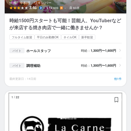
焼肉、牛料理、ワインバー
3.46
～￥14,999
－
60席
時給1500円スタートも可能！芸能人、YouTuberなど
が来店する焼き肉店で一緒に働きませんか？
フルタイム歓迎
平日のみ勤務OK
ネイルOK
新卒歓迎
ホールスタッフ
時給：
1,300円〜1,600円
バイト
調理補助
時給：
1,300円〜1,600円
バイト
最終更新日：14日前
他1件
La
1
/
22