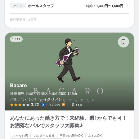
ホールスタッフ
時給：
1,300円〜1,600円
バイト
最終更新日：5日前
Ba
1
/
17
Bacaro
神奈川県 川崎市高津区 /
溝の口
駅
126m
バル、ワインバー、イタリアン
3.22
～￥3,999
－
14席
あなたにあった働き方で！未経験、週1からでも可！
お洒落なバルでスタッフ大募集♪
小さなお店
フルタイム歓迎
平日のみ勤務OK
ネイルOK