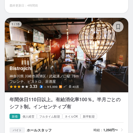
最終更新日：4時間前
Bis
1
/
15
Bistro ichi
神奈川県 川崎市高津区 /
武蔵溝ノ口
駅
78m
フレンチ、ビストロ、居酒屋
3.33
～￥5,999
－
40席
年間休日110日以上。有給消化率100％。半月ごとの
シフト制。インセンティブ有
新着
個人経営
フルタイム歓迎
ネイルOK
新卒歓迎
ホールスタッフ
時給：
1,250円〜
バイト