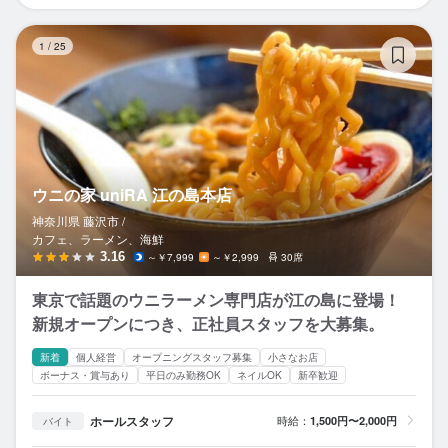
ウ
1
/
25
ウニの家 uniRA 江の島本店
神奈川県 藤沢市 /
カフェ、ラーメン、海鮮
3.16
～￥7,999
～￥2,999
30席
東京で話題のウニラーメン専門店が江の島に登場！
新規オープンにつき、正社員スタッフを大募集。
新着
個人経営
オープニングスタッフ募集
小さなお店
ボーナス・賞与あり
平日のみ勤務OK
ネイルOK
新卒歓迎
ホールスタッフ
時給：
1,500円〜2,000円
バイト