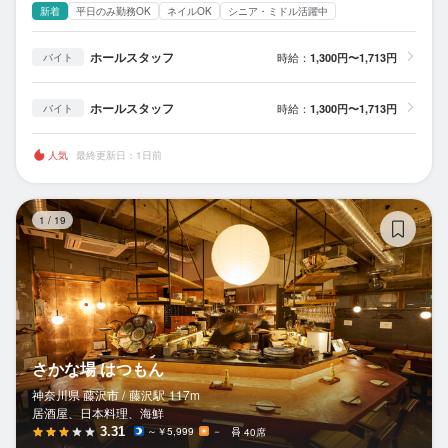
新着
平日のみ勤務OK
ネイルOK
シニア・ミドル活躍中
ホールスタッフ
時給：
1,300円〜1,713円
バイト
ホールスタッフ
時給：
1,300円〜1,713円
バイト
人気
最終更新日：1日前
さ
1
/
19
さかな場 はつもん
神奈川県 藤沢市 /
藤沢
駅
117m
居酒屋、日本料理、海鮮
3.31
～￥5,999
－
40席