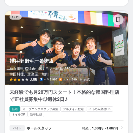
韓
1
/
23
韓兵衛 野毛一番街店
神奈川県 横浜市中区 /
日ノ出町
駅
350m
韓国料理、居酒屋、焼肉
3.08
～￥2,999
～￥1,999
34席
未経験でも月28万円スタート！本格的な韓国料理店
で正社員募集中◎週休2日♪
新着
オープニングスタッフ募集
フルタイム歓迎
平日のみ勤務OK
ネイルOK
新卒歓迎
ホールスタッフ
時給：
1,350円〜1,687円
バイト