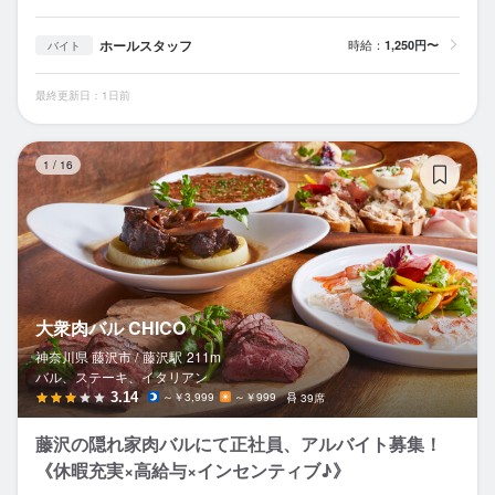
ホールスタッフ
時給：
1,250円〜
バイト
最終更新日：1日前
大
1
/
16
大衆肉バル CHICO
神奈川県 藤沢市 /
藤沢
駅
211m
バル、ステーキ、イタリアン
3.14
～￥3,999
～￥999
39席
藤沢の隠れ家肉バルにて正社員、アルバイト募集！
《休暇充実×高給与×インセンティブ♪》