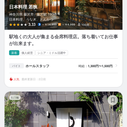
日本料理 若狭
神奈川県 藤沢市 /
藤沢
駅
193m
日本料理、うなぎ、とんかつ
3.33
～￥14,999
～￥4,999
100席
駅地くの大人が集まる会席料理店。落ち着いてお仕事
が出来ます。
新着
個人経営
シニア・ミドル活躍中
ホールスタッフ
時給：
1,300円〜1,500円
バイト
人気
最終更新日：2日前
う
1
/
16