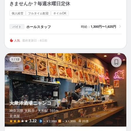
きませんか？毎週水曜日定休
個人経営
フルタイム歓迎
ネイルOK
ホールスタッフ
時給：
1,300円〜1,625円
バイト
人気
最終更新日：8日前
大
1
/
13
大衆洋酒場ニャンコ
神奈川県 大和市 /
大和
駅
165m
居酒屋
3.22
～￥2,999
～￥1,999
20席