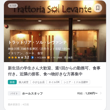
ト
1
/
17
トラットリア・ソル・レヴァンテ
神奈川県 川崎市多摩区 /
読売ランド前
駅
180m
イタリアン、ケーキ、食堂
3.2
～￥3,999
～￥1,999
28席
新生活の学生さん大歓迎、週1回からの勤務可、食事
付き。近隣の接客、食べ物好きな方募集中
新着
個人経営
小さなお店
ネイルOK
シニア・ミドル活躍中
ホールスタッフ
時給：
1,230円〜
バイト
最終更新日：4日前