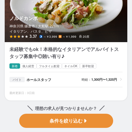
ノルドカンポ
神奈川県 鎌倉市 /
大船
駅
226m
イタリアン、パスタ、ピザ
3.37
～￥3,999
～￥1,999
20席
未経験でもok！本格的なイタリアンでアルバイトス
タッフ募集中◎賄い有り♪
新着
個人経営
フルタイム歓迎
ネイルOK
新卒歓迎
ホールスタッフ
時給：
1,300円〜1,325円
バイト
最終更新日：3日前
理想の求人が見つかりませんか？
条件を絞り込む