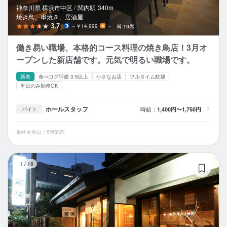
神奈川県 横浜市中区 /
関内
駅
340m
焼き鳥、串焼き、居酒屋
3.7
～￥14,999
－
19席
働き易い職場、本格的コース料理の焼き鳥店！3月オ
ープンした新店舗です。元気で明るい職場です。
新着
食べログ評価 3.5以上
小さなお店
フルタイム歓迎
平日のみ勤務OK
ホールスタッフ
時給：
1,400円〜1,750円
バイト
最終更新日：5時間前
日
1
/
18