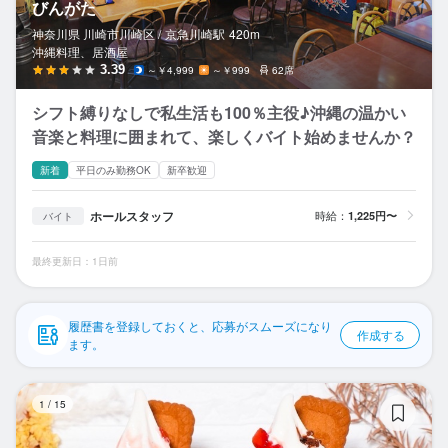
びんがた
応募履歴
神奈川県 川崎市川崎区 /
京急川崎
駅
420m
沖縄料理、居酒屋
WEB履歴書
3.39
～￥4,999
～￥999
62席
スカウト・メルマガ受信設定
シフト縛りなしで私生活も100％主役♪沖縄の温かい
音楽と料理に囲まれて、楽しくバイト始めませんか？
ヘルプ・お問い合わせフォーム
新着
平日のみ勤務OK
新卒歓迎
掲載をご検討の店舗様へ
ホールスタッフ
時給：
1,225円〜
バイト
食べログ求人PRESS
最終更新日：1日前
プライバシーポリシー
利用規約
履歴書を登録しておくと、応募がスムーズになり
企業情報
作成する
ます。
ア
1
/
15