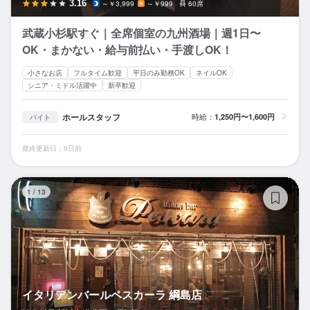
3.16
～￥3,999
～￥999
60席
武蔵小杉駅すぐ｜全席個室の九州酒場｜週1日〜
OK・まかない・給与前払い・手渡しOK！
小さなお店
フルタイム歓迎
平日のみ勤務OK
ネイルOK
シニア・ミドル活躍中
新卒歓迎
ホールスタッフ
時給：
1,250円〜1,600円
バイト
最終更新日：9日前
イ
1
/
13
イタリアンバールペスカーラ 綱島店