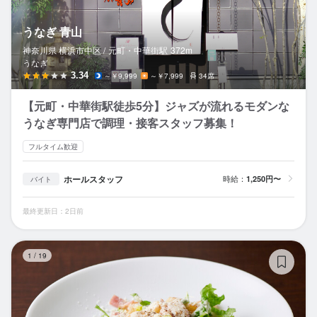
うなぎ 青山
神奈川県 横浜市中区 /
元町・中華街
駅
372m
うなぎ
3.34
～￥9,999
～￥7,999
34席
【元町・中華街駅徒歩5分】ジャズが流れるモダンな
うなぎ専門店で調理・接客スタッフ募集！
フルタイム歓迎
ホールスタッフ
時給：
1,250円〜
バイト
最終更新日：2日前
ノ
1
/
19