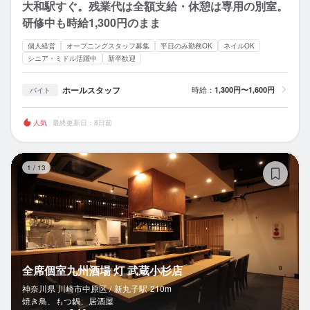
大和駅すぐ。残業代は全額支給・休憩は専用の別室。
研修中も時給1,300円のまま
個人経営
オープニングスタッフ募集
平日のみ勤務OK
ネイルOK
シニア・ミドル活躍中
新卒歓迎
ホールスタッフ
時給：
1,300円〜1,600円
バイト
人気
最終更新日：8日前
全
1
/
13
全席個室九州酒場 灯 武蔵小杉店
神奈川県 川崎市中原区 /
新丸子
駅
210m
焼き鳥、もつ鍋、居酒屋