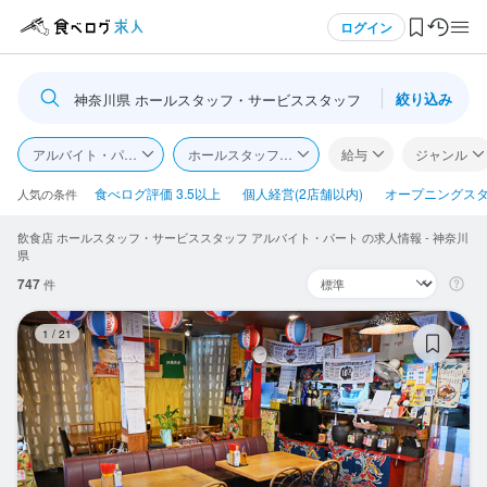
メニュー
ログイン
絞り込み
神奈川県 ホールスタッフ・サービススタッフ
ログイン・無料会員登録
アルバイト・パート
ホールスタッフ・サービススタッフ
給与
ジャンル
食べログ求人TOP
食べログ評価 3.5以上
個人経営(2店舗以内)
オープニングス
人気の条件
飲食店 ホールスタッフ・サービススタッフ アルバイト・パート の求人情報 - 神奈川
求人検索
県
747
件
マイページ管理
び
1
/
21
閲覧履歴
気になる求人
検索履歴・保存した条件