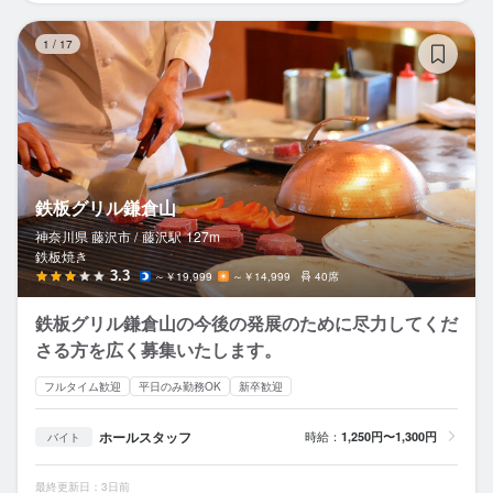
鉄
1
/
17
鉄板グリル鎌倉山
神奈川県 藤沢市 /
藤沢
駅
127m
鉄板焼き
3.3
～￥19,999
～￥14,999
40席
鉄板グリル鎌倉山の今後の発展のために尽力してくだ
さる方を広く募集いたします。
フルタイム歓迎
平日のみ勤務OK
新卒歓迎
ホールスタッフ
時給：
1,250円〜1,300円
バイト
最終更新日：3日前