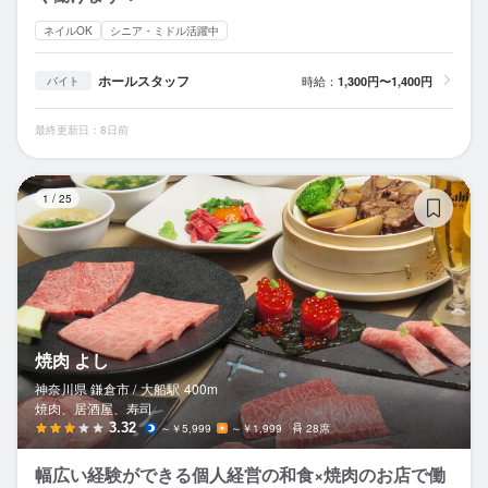
ネイルOK
シニア・ミドル活躍中
ホールスタッフ
時給：
1,300円〜1,400円
バイト
最終更新日：8日前
焼
1
/
25
焼肉 よし
神奈川県 鎌倉市 /
大船
駅
400m
焼肉、居酒屋、寿司
3.32
～￥5,999
～￥1,999
28席
幅広い経験ができる個人経営の和食×焼肉のお店で働