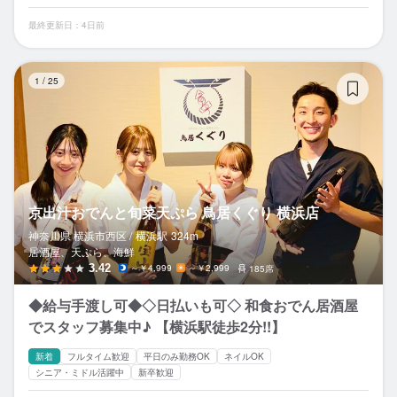
最終更新日：4日前
京
1
/
25
京出汁おでんと旬菜天ぷら 鳥居くぐり 横浜店
神奈川県 横浜市西区 /
横浜
駅
324m
居酒屋、天ぷら、海鮮
3.42
～￥4,999
～￥2,999
185席
◆給与手渡し可◆◇日払いも可◇ 和食おでん居酒屋
でスタッフ募集中♪ 【横浜駅徒歩2分!!】
新着
フルタイム歓迎
平日のみ勤務OK
ネイルOK
シニア・ミドル活躍中
新卒歓迎