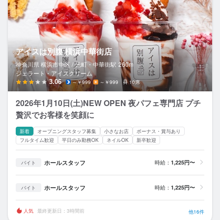
アイスは別腹 横浜中華街店
神奈川県 横浜市中区 /
元町・中華街
駅
260m
ジェラート・アイスクリーム
3.06
～￥999
～￥999
10席
2026年1月10日(土)NEW OPEN 夜パフェ専門店 ‪‬プチ
贅沢でお客様を笑顔に
新着
オープニングスタッフ募集
小さなお店
ボーナス・賞与あり
フルタイム歓迎
平日のみ勤務OK
ネイルOK
新卒歓迎
ホールスタッフ
時給：
1,225円〜
バイト
ホールスタッフ
時給：
1,225円〜
バイト
人気
最終更新日：3時間前
他16件