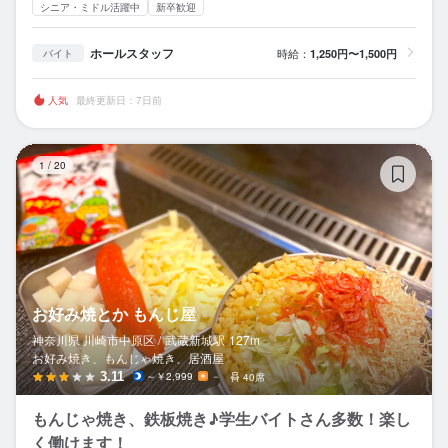
シニア・ミドル活躍中
新卒歓迎
ホールスタッフ
時給：
1,250円〜1,500円
バイト
人気
最終更新日：7日前
お
1
/
20
お好み焼とか もんじ屋
神奈川県 川崎市中原区 /
武蔵新城
駅
127m
お好み焼き、もんじゃ焼き、居酒屋
3.11
～￥2,999
－
40席
もんじゃ焼き、鉄板焼き♪学生バイトさん多数！楽し
く働けます！