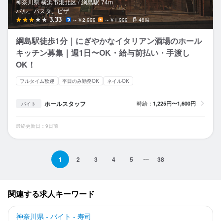
神奈川県 横浜市港北区 /
綱島
駅
74m
バル、パスタ、ピザ
3.33
～￥2,999
～￥1,999
46席
綱島駅徒歩1分｜にぎやかなイタリアン酒場のホール
キッチン募集｜週1日〜OK・給与前払い・手渡し
OK！
フルタイム歓迎
平日のみ勤務OK
ネイルOK
ホールスタッフ
時給：
1,225円〜1,600円
バイト
最終更新日：9日前
1
2
3
4
5
38
関連する求人キーワード
神奈川県 - バイト - 寿司