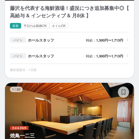
藤沢を代表する海鮮酒場！盛況につき追加募集中◎【
高給与 & インセンティブ & 月8休 】
新着
平日のみ勤務OK
ネイルOK
ホールスタッフ
時給：
1,300円〜1,713円
バイト
ホールスタッフ
時給：
1,300円〜1,713円
バイト
最終更新日：1日前
焼
1
/
20
焼鳥一二三