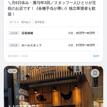
＼月8日休み・賞与年3回／スタッフ一人ひとりが主
役のお店です！《各種手当が厚い》独立希望者も歓
迎！
ボーナス・賞与あり
新卒歓迎
店長候補
月給：
35万円〜45万円
正社員
ホールスタッフ
月給：
27万円〜35万円
正社員
最終更新日：8日前
他3件
と
1
/
20
とよの本舗 東門店