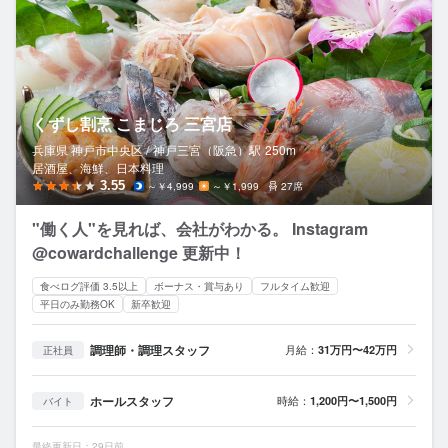
くずし割烹 こまじろ 三宮店
兵庫県 神戸市中央区 /
神戸三宮（阪急）
駅
250m
居酒屋、海鮮、日本料理
3.55
～￥4,999
～￥1,999
27席
"働く人"を見れば、会社がわかる。 Instagram
@cowardchallenge 更新中！
食べログ評価 3.5以上
ボーナス・賞与あり
フルタイム歓迎
平日のみ勤務OK
新卒歓迎
調理師・調理スタッフ
月給：
31万円〜42万円
正社員
ホールスタッフ
時給：
1,200円〜1,500円
バイト
最終更新日：29日前