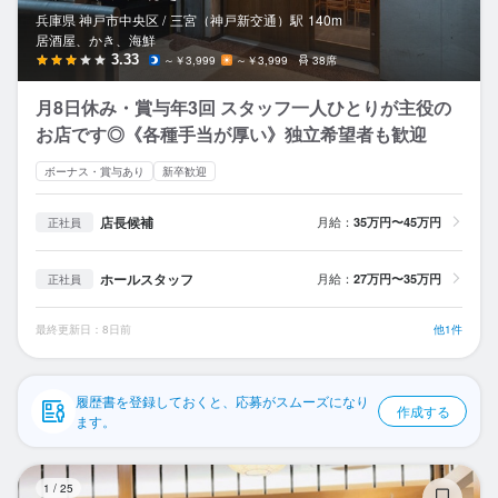
応募履歴
兵庫県 神戸市中央区 /
三宮（神戸新交通）
駅
140m
居酒屋、かき、海鮮
WEB履歴書
3.33
～￥3,999
～￥3,999
38席
月8日休み・賞与年3回 スタッフ一人ひとりが主役の
スカウト・メルマガ受信設定
お店です◎《各種手当が厚い》独立希望者も歓迎
ヘルプ・お問い合わせフォーム
ボーナス・賞与あり
新卒歓迎
掲載をご検討の店舗様へ
店長候補
月給：
35万円〜45万円
正社員
食べログ求人PRESS
ホールスタッフ
月給：
27万円〜35万円
正社員
プライバシーポリシー
最終更新日：8日前
他1件
利用規約
企業情報
履歴書を登録しておくと、応募がスムーズになり
作成する
ます。
う
1
/
25