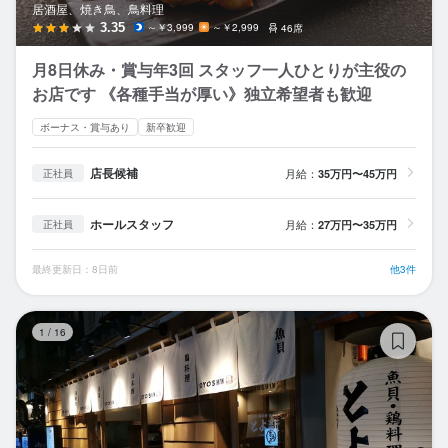
居酒屋、焼き鳥、鳥料理
3.35
～￥3,999
～￥2,999
46席
月8日休み・賞与年3回 スタッフ一人ひとりが主役の
お店です 《各種手当が厚い》独立希望者も歓迎
ボーナス・賞与あり
新卒歓迎
店長候補
月給：
35万円〜45万円
正社員
ホールスタッフ
月給：
27万円〜35万円
正社員
最終更新日：8日前
他3件
魚
1
/
16