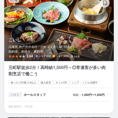
1
/
16
こいし
兵庫県 神戸市中央区 /
元町（ＪＲ）
駅
154m
肉料理、串焼き、豚料理
3.64
～￥7,999
～￥1,999
24席
元町駅徒歩2分！高時給1,350円～◎常連客が多い肉
割烹店で働こう
食べログ評価 3.5以上
個人経営
ネイルOK
シニア・ミドル活躍中
ホールスタッフ
時給：
1,350円〜1,450円
バイト
最終更新日：15日前