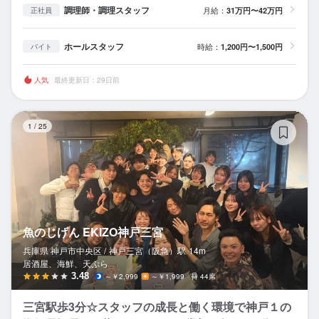
調理師・調理スタッフ
月給：
31万円〜42万円
正社員
ホールスタッフ
時給：
1,200円〜1,500円
バイト
人気
最終更新日：29日前
魚
1
/
25
魚のじげん EKIZO神戸三宮
兵庫県 神戸市中央区 /
神戸三宮（阪急）
駅
14m
居酒屋、海鮮、天ぷら
3.48
～￥2,999
～￥1,999
44席
三宮駅歩3分☆スタッフの成長と働く環境で神戸１の