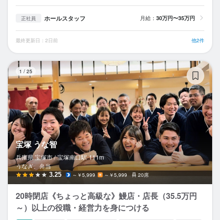
ホールスタッフ
月給：
30万円〜35万円
正社員
最終更新日：2日前
他2件
宝
1
/
25
宝塚 うな智
兵庫県 宝塚市 /
宝塚南口
駅
111m
うなぎ、弁当
3.25
～￥5,999
～￥5,999
20席
20時閉店《ちょっと高級な》鰻店・店長（35.5万円
～）以上の役職・経営力を身につける