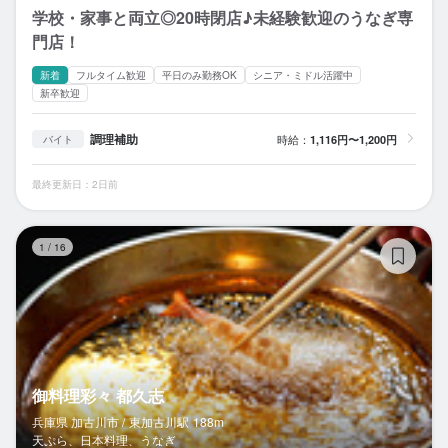
学校・家事と両立◎20時閉店♪未経験歓迎のうなぎ専
門店！
新着
フルタイム歓迎
平日のみ勤務OK
シニア・ミドル活躍中
新卒歓迎
調理補助
時給：
1,116円〜1,200円
バイト
最終更新日：2日前
御
1
/
16
御料理彩々 都久志
兵庫県 加古川市 /
東加古川
駅
188m
天ぷら、日本料理、うなぎ