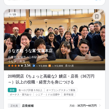
う
1
/
25
うなぎ処 うな富 宝塚本店
兵庫県 宝塚市 /
山本
駅
631m
うなぎ、弁当
3.54
～￥5,999
～￥5,999
51席
20時閉店《ちょっと高級な》鰻店・店長（36万円
～）以上の役職・経営力を身につける
新着
食べログ評価 3.5以上
オープニングスタッフ募集
ボーナス・賞与あり
シニア・ミドル活躍中
新卒歓迎
店長候補
月給：
35万円〜60万円
正社員