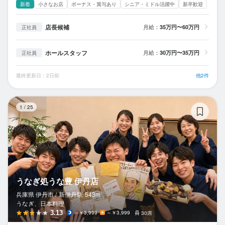
新着
小さなお店
ボーナス・賞与あり
シニア・ミドル活躍中
新卒歓迎
店長候補
月給：
35万円〜60万円
正社員
ホールスタッフ
月給：
30万円〜35万円
正社員
最終更新日：2日前
他2件
う
1
/
25
うなぎ処うな豊 伊丹店
兵庫県 伊丹市 /
新伊丹
駅
543m
うなぎ、日本料理
3.13
～￥3,999
～￥3,999
30席