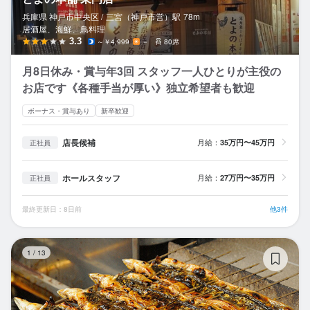
兵庫県 神戸市中央区 /
三宮（神戸市営）
駅
78m
居酒屋、海鮮、鳥料理
3.3
～￥4,999
－
80席
月8日休み・賞与年3回 スタッフ一人ひとりが主役の
お店です《各種手当が厚い》独立希望者も歓迎
ボーナス・賞与あり
新卒歓迎
店長候補
月給：
35万円〜45万円
正社員
ホールスタッフ
月給：
27万円〜35万円
正社員
最終更新日：8日前
他3件
う
1
/
13