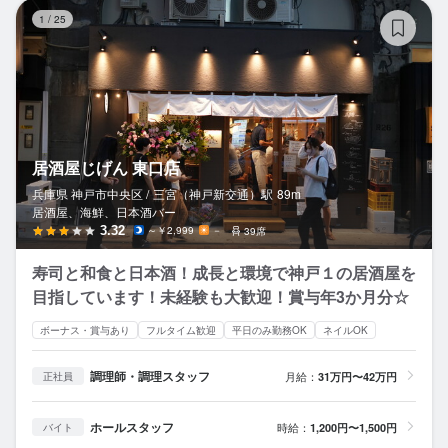
居
1
/
25
居酒屋じげん 東口店
兵庫県 神戸市中央区 /
三宮（神戸新交通）
駅
89m
居酒屋、海鮮、日本酒バー
3.32
～￥2,999
－
39席
寿司と和食と日本酒！成長と環境で神戸１の居酒屋を
目指しています！未経験も大歓迎！賞与年3か月分☆
ボーナス・賞与あり
フルタイム歓迎
平日のみ勤務OK
ネイルOK
調理師・調理スタッフ
月給：
31万円〜42万円
正社員
ホールスタッフ
時給：
1,200円〜1,500円
バイト