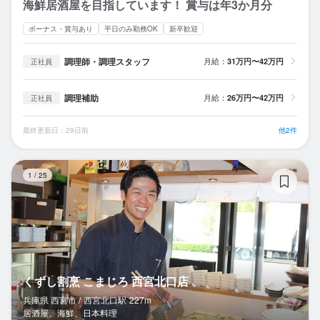
海鮮居酒屋を目指しています！ 賞与は年3か月分
ボーナス・賞与あり
平日のみ勤務OK
新卒歓迎
調理師・調理スタッフ
月給：
31万円〜42万円
正社員
調理補助
月給：
26万円〜42万円
正社員
最終更新日：29日前
他2件
く
1
/
25
くずし割烹 こまじろ 西宮北口店
兵庫県 西宮市 /
西宮北口
駅
227m
居酒屋、海鮮、日本料理