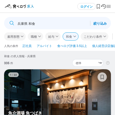
メニュー
ログイン
絞り込み
兵庫県 和食
ログイン・無料会員登録
雇用形態
職種
給与
和食
こだわり条件
食べログ求人TOP
正社員
アルバイト
食べログ評価 3.5以上
個人経営(2店舗
人気の条件
和食 の求人情報 - 兵庫県
求人検索
335
件
マイページ管理
魚
1
/
22
閲覧履歴
気になる求人
検索履歴・保存した条件
魚介酒場 魚つばき