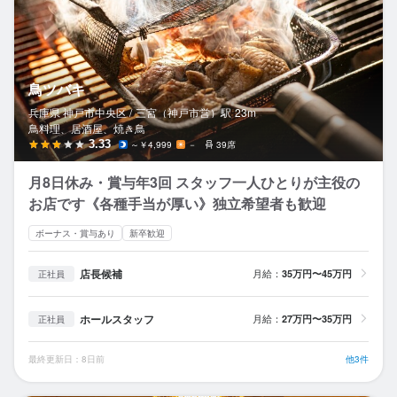
鳥ツバキ
兵庫県 神戸市中央区 /
三宮（神戸市営）
駅
23m
鳥料理、居酒屋、焼き鳥
3.33
～￥4,999
－
39席
月8日休み・賞与年3回 スタッフ一人ひとりが主役の
お店です《各種手当が厚い》独立希望者も歓迎
ボーナス・賞与あり
新卒歓迎
店長候補
月給：
35万円〜45万円
正社員
ホールスタッフ
月給：
27万円〜35万円
正社員
最終更新日：8日前
他3件