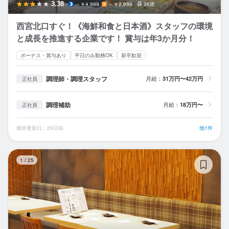
3.38
～￥4,999
～￥2,999
36席
西宮北口すぐ！《海鮮和食と日本酒》スタッフの環境
と成長を推進する企業です！ 賞与は年3か月分！
ボーナス・賞与あり
平日のみ勤務OK
新卒歓迎
調理師・調理スタッフ
月給：
31万円〜42万円
正社員
調理補助
月給：
18万円〜
正社員
最終更新日：29日前
他1件
く
1
/
25