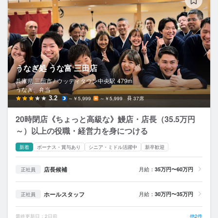
うなぎ処 うな富 三田店
兵庫県 三田市 /
ウッディタウン中央
駅
479m
うなぎ、弁当
3.2
～￥5,999
～￥5,999
37席
20時閉店《ちょっと高級な》鰻店・店長（35.5万円
～）以上の役職・経営力を身につける
新着
ボーナス・賞与あり
シニア・ミドル活躍中
新卒歓迎
店長候補
月給：
35万円〜60万円
正社員
ホールスタッフ
月給：
30万円〜35万円
正社員
最終更新日：2日前
他2件