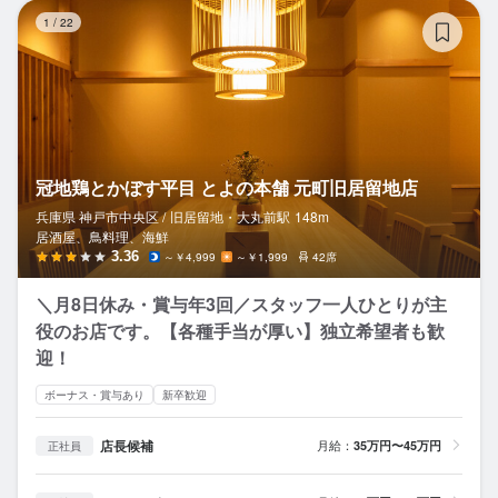
冠
1
/
22
冠地鶏とかぼす平目 とよの本舗 元町旧居留地店
兵庫県 神戸市中央区 /
旧居留地・大丸前
駅
148m
居酒屋、鳥料理、海鮮
3.36
～￥4,999
～￥1,999
42席
＼月8日休み・賞与年3回／スタッフ一人ひとりが主
役のお店です。【各種手当が厚い】独立希望者も歓
迎！
ボーナス・賞与あり
新卒歓迎
店長候補
月給：
35万円〜45万円
正社員