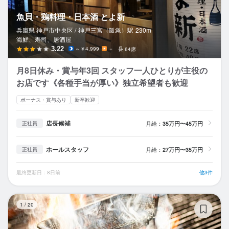
魚貝・鶏料理・日本酒 とよ新
兵庫県 神戸市中央区 /
神戸三宮（阪急）
駅
230m
海鮮、寿司、居酒屋
3.22
～￥4,999
－
64席
月8日休み・賞与年3回 スタッフ一人ひとりが主役の
お店です《各種手当が厚い》独立希望者も歓迎
ボーナス・賞与あり
新卒歓迎
店長候補
月給：
35万円〜45万円
正社員
ホールスタッフ
月給：
27万円〜35万円
正社員
最終更新日：8日前
他3件
鳥
1
/
20