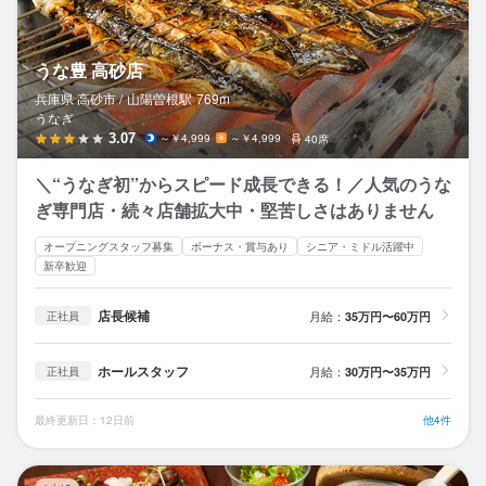
うな豊 高砂店
兵庫県 高砂市 /
山陽曽根
駅
769m
うなぎ
3.07
～￥4,999
～￥4,999
40席
＼“うなぎ初”からスピード成長できる！／人気のうな
ぎ専門店・続々店舗拡大中・堅苦しさはありません
オープニングスタッフ募集
ボーナス・賞与あり
シニア・ミドル活躍中
新卒歓迎
店長候補
月給：
35万円〜60万円
正社員
ホールスタッフ
月給：
30万円〜35万円
正社員
最終更新日：12日前
他4件
こ