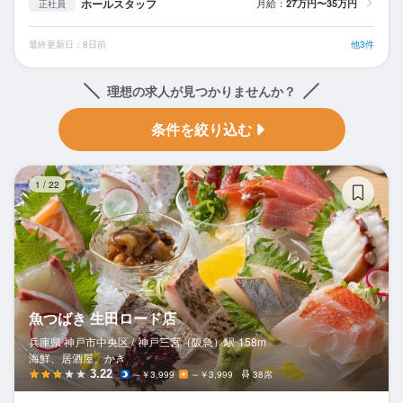
ホールスタッフ
月給：
27万円〜35万円
正社員
最終更新日：8日前
他3件
理想の求人が見つかりませんか？
条件を絞り込む
魚
1
/
22
魚つばき 生田ロード店
兵庫県 神戸市中央区 /
神戸三宮（阪急）
駅
158m
海鮮、居酒屋、かき
3.22
～￥3,999
～￥3,999
38席