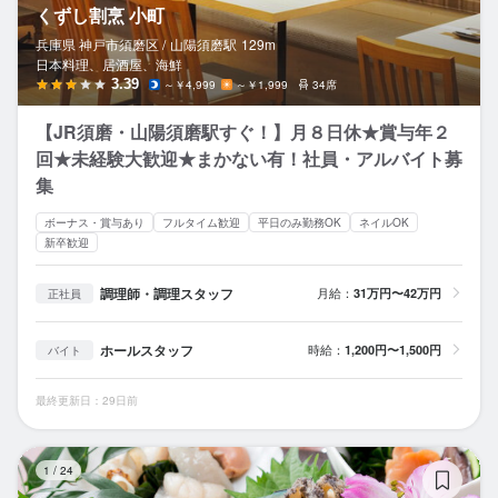
くずし割烹 小町
兵庫県 神戸市須磨区 /
山陽須磨
駅
129m
日本料理、居酒屋、海鮮
3.39
～￥4,999
～￥1,999
34席
【JR須磨・山陽須磨駅すぐ！】月８日休★賞与年２
回★未経験大歓迎★まかない有！社員・アルバイト募
集
ボーナス・賞与あり
フルタイム歓迎
平日のみ勤務OK
ネイルOK
新卒歓迎
調理師・調理スタッフ
月給：
31万円〜42万円
正社員
ホールスタッフ
時給：
1,200円〜1,500円
バイト
最終更新日：29日前
く
1
/
24