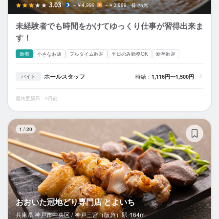
3.03
～￥4,999
～￥3,999
25席
未経験者でも時間をかけてゆっくり仕事が習得出来ま
す！
新着
小さなお店
フルタイム歓迎
平日のみ勤務OK
新卒歓迎
ホールスタッフ
時給：
1,116円〜1,500円
バイト
最終更新日：2日前
お
1
/
20
おおいた冠地どり専門店 とよいち
兵庫県 神戸市中央区 /
神戸三宮（阪急）
駅
164m