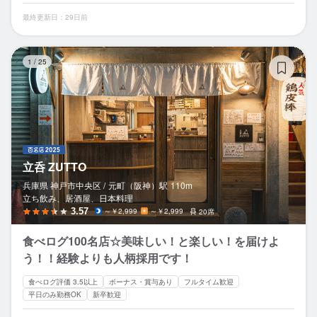
最終更新日：29日前
立
1
/
25
立呑 ZUTTO
兵庫県 神戸市中央区 /
元町（阪神）
駅
110m
立ち飲み、居酒屋、日本料理
3.57
～￥2,999
～￥2,999
20席
食べログ100名店☆美味しい！と楽しい！を届けよ
う！！経験よりも人柄採用です！
食べログ評価 3.5以上
ボーナス・賞与あり
フルタイム歓迎
平日のみ勤務OK
新卒歓迎