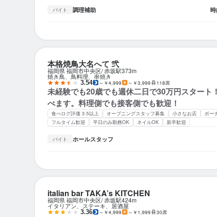
調理補助
時
バイト
本格焼鳥大名へて 弐
福岡県 福岡市中央区
赤坂駅
373m
焼き鳥、鳥料理、串焼き
3.54
～￥4,999
～￥3,999
118席
未経験でも20歳でも週休二日で30万円スタート
べます。料理側でも接客側でも歓迎！
食べログ評価 3.5以上
オープニングスタッフ募集
小さなお店
ボー
フルタイム歓迎
平日のみ勤務OK
ネイルOK
新卒歓迎
ホールスタッフ
バイト
italian bar TAKA’s KITCHEN
福岡県 福岡市中央区
赤坂駅
424m
イタリアン、ステーキ、居酒屋
3.36
～￥4,999
～￥1,999
30席