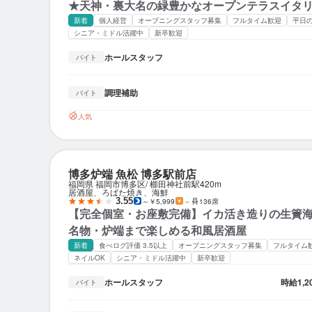
★天神・裏大名の緑豊かなオープンテラスイタ
新着
個人経営
オープニングスタッフ募集
フルタイム歓迎
平日
シニア・ミドル活躍中
新卒歓迎
ホールスタッフ
バイト
調理補助
バイト
人気
博多炉端 魚松 博多駅前店
福岡県 福岡市博多区
櫛田神社前駅
420m
居酒屋、ろばた焼き、海鮮
3.55
～￥5,999
－
136席
【完全個室・お座敷完備】イカ活き造りの生簀
名物・炉端まで楽しめる和風居酒屋
新着
食べログ評価 3.5以上
オープニングスタッフ募集
フルタイム
ネイルOK
シニア・ミドル活躍中
新卒歓迎
ホールスタッフ
時給
1,
バイト