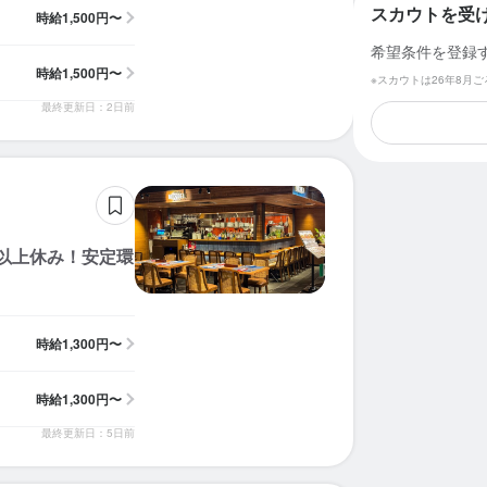
スカウトを受
時給
1,500円〜
希望条件を登録
時給
1,500円〜
※スカウトは26年8月
最終更新日：2日前
以上休み！安定環
時給
1,300円〜
時給
1,300円〜
最終更新日：5日前