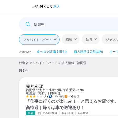
福岡県
職種
給与
ジャン
アルバイト・パート
食べログ評価 3.5以上
個人経営(2店舗以内)
オー
人気の条件
飲食店 アルバイト・パート の求人情報 - 福岡県
585
件
赤とんぼ
福岡県 北九州市小倉北区
平和通駅
277m
居酒屋、海鮮、日本料理
3.2
～￥4,999
－
40席
「仕事に行くのが楽しみ！」と思えるお店です。時
高待遇｜帰りは車で送迎あり！
新着
平日のみ勤務OK
ネイルOK
新卒歓迎