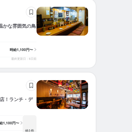
た温かな雰囲気の鳥
時給
1,100円〜
最終更新日：6日前
理店！ランチ・デ
給
1,100円〜
他1件