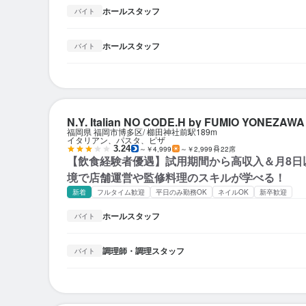
ホールスタッフ
バイト
ホールスタッフ
バイト
N.Y. Italian NO CODE.H by FUMIO YONEZAWA
福岡県 福岡市博多区
櫛田神社前駅
189m
イタリアン、パスタ、ピザ
3.24
～￥4,999
～￥2,999
22席
【飲食経験者優遇】試用期間から高収入＆月8日
境で店舗運営や監修料理のスキルが学べる！
新着
フルタイム歓迎
平日のみ勤務OK
ネイルOK
新卒歓迎
ホールスタッフ
バイト
調理師・調理スタッフ
バイト