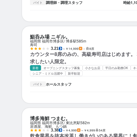
調理師・調理スタッフ
時給
1,
バイト
鮨呑み場 ニギル。
福岡県 福岡市博多区
博多駅
585m
寿司
3.21
～￥14,999
－
8席
カウンター8席のみの、高級寿司店はじめます。
求したい人限定。
新着
オープニングスタッフ募集
小さなお店
平日のみ勤務OK
ネ
シニア・ミドル活躍中
新卒歓迎
ホールスタッフ
バイト
博多海鮮 つまむ。
福岡県 福岡市博多区
東比恵駅
582m
居酒屋、海鮮、もつ鍋
3.38
～￥4,999
～￥4,999
54席
飲食業界を抜本改革し働きがいのある業界に！創