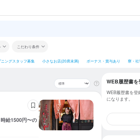
ル
こだわり条件
プニングスタッフ募集
小さなお店(20席未満)
ボーナス・賞与あり
寮・社
WEB履歴書を
WEB履歴書を
になります。
給1500円〜の