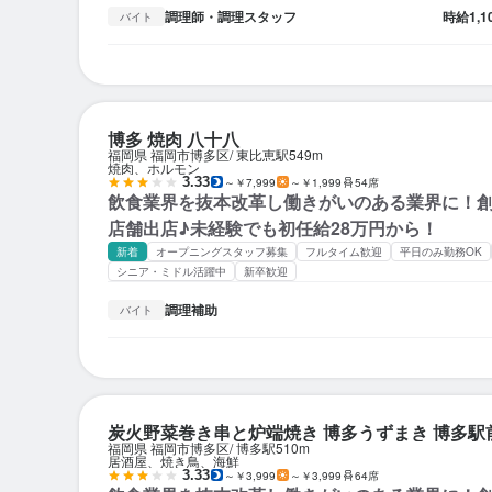
調理師・調理スタッフ
時給
1,
バイト
博多 焼肉 八十八
福岡県 福岡市博多区
東比恵駅
549m
焼肉、ホルモン
3.33
～￥7,999
～￥1,999
54席
飲食業界を抜本改革し働きがいのある業界に！創
店舗出店♪未経験でも初任給28万円から！
新着
オープニングスタッフ募集
フルタイム歓迎
平日のみ勤務OK
シニア・ミドル活躍中
新卒歓迎
調理補助
バイト
炭火野菜巻き串と炉端焼き 博多うずまき 博多駅
福岡県 福岡市博多区
博多駅
510m
居酒屋、焼き鳥、海鮮
3.33
～￥3,999
～￥3,999
64席