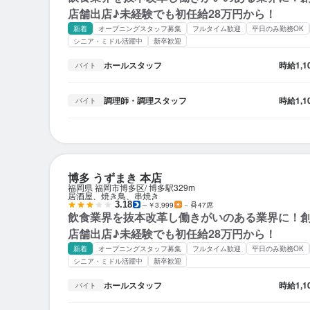
店舗出店♪未経験でも初任給28万円から！
新着
オープニングスタッフ募集
フルタイム歓迎
平日のみ勤務OK
シニア・ミドル活躍中
新卒歓迎
ホールスタッフ
時給
1,
バイト
調理師・調理スタッフ
時給
1,
バイト
博多 うずまき 本店
福岡県 福岡市博多区
博多駅
329m
居酒屋、焼き鳥、串焼き
3.18
～￥3,999
－
47席
飲食業界を抜本改革し働きがいのある業界に！創
店舗出店♪未経験でも初任給28万円から！
新着
オープニングスタッフ募集
フルタイム歓迎
平日のみ勤務OK
シニア・ミドル活躍中
新卒歓迎
ホールスタッフ
時給
1,
バイト