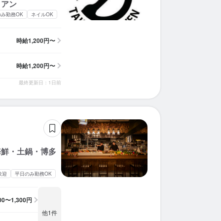
リアン
のみ勤務OK
ネイルOK
時給
1,200円〜
時給
1,200円〜
最終更新日：1日前
海鮮・土鍋・博多
歓迎
平日のみ勤務OK
200〜1,300円
他1件