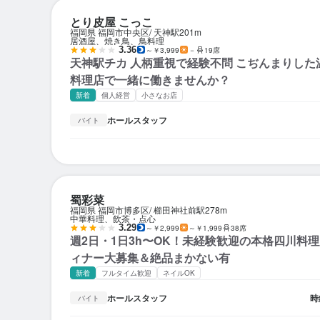
とり皮屋 こっこ
福岡県 福岡市中央区
天神駅
201m
居酒屋、焼き鳥、鳥料理
3.36
～￥3,999
－
19席
天神駅チカ 人柄重視で経験不問 こぢんまりし
料理店で一緒に働きませんか？
新着
個人経営
小さなお店
ホールスタッフ
バイト
蜀彩菜
福岡県 福岡市博多区
櫛田神社前駅
278m
中華料理、飲茶・点心
3.29
～￥2,999
～￥1,999
38席
週2日・1日3h〜OK！未経験歓迎の本格四川料
ィナー大募集＆絶品まかない有
新着
フルタイム歓迎
ネイルOK
ホールスタッフ
時
バイト