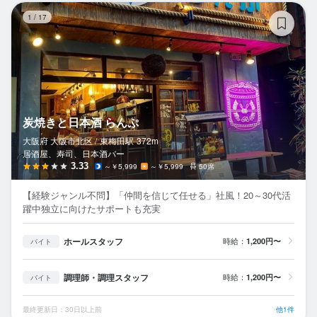
炭
1
/
17
炭焼きと日本酒 らんぷ
大阪府 大阪市北区 /
東梅田
駅
372m
居酒屋、寿司、日本酒バー
3.33
～￥5,999
～￥5,999
50席
【経験ジャンル不問】「仲間を信じて任せる」社風！20～30代活
躍中独立に向けたサポートも充実
ホールスタッフ
時給：
1,200円〜
バイト
調理師・調理スタッフ
時給：
1,200円〜
バイト
最終更新日：30日以上前
他1件