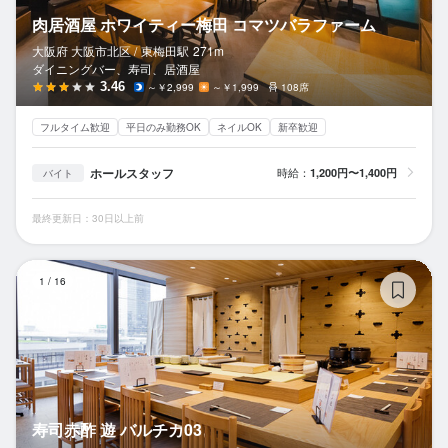
肉居酒屋 ホワイティー梅田 コマツバラファーム
大阪府 大阪市北区 /
東梅田
駅
271m
ダイニングバー、寿司、居酒屋
3.46
～￥2,999
～￥1,999
108席
フルタイム歓迎
平日のみ勤務OK
ネイルOK
新卒歓迎
ホールスタッフ
時給：
1,200円〜1,400円
バイト
最終更新日：30日以上前
寿
1
/
16
寿司赤酢 遊 バルチカ03