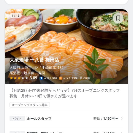
大
1
/
13
大衆酒場 十八番 梅田店
大阪府 大阪市北区 /
中崎町
駅
435m
居酒屋、焼き鳥、寿司
3.09
～￥2,999
～￥1,999
60席
【月給28万円で未経験からどうぞ】7月のオープニングスタッフ
募集！月休6～10日で働き方が選べます
オープニングスタッフ募集
ホールスタッフ
時給：
1,180円〜
バイト