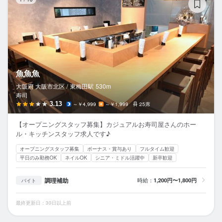
魚魚魚
大阪府 大阪市北区 /
東梅田
駅
530m
寿司
3.13
～￥4,999
～￥1,999
25席
【オープニングスタッフ募集】カジュアルお寿司屋さんのホー
ル・キッチンスタッフ求人です♪
オープニングスタッフ募集
ボーナス・賞与あり
フルタイム歓迎
平日のみ勤務OK
ネイルOK
シニア・ミドル活躍中
新卒歓迎
調理補助
時給：
1,200円〜1,800円
バイト
最終更新日：30日以上前