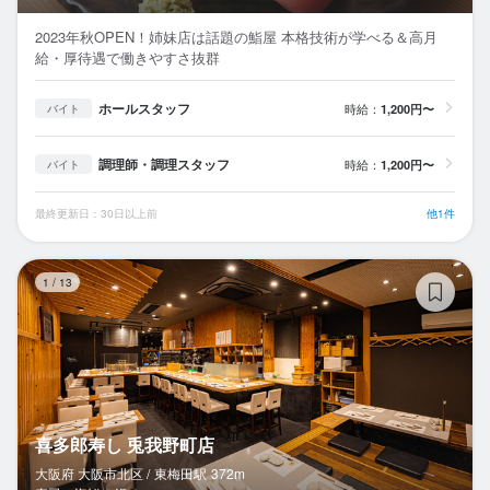
2023年秋OPEN！姉妹店は話題の鮨屋 本格技術が学べる＆高月
給・厚待遇で働きやすさ抜群
ホールスタッフ
時給：
1,200円〜
バイト
調理師・調理スタッフ
時給：
1,200円〜
バイト
最終更新日：30日以上前
他1件
喜
1
/
13
喜多郎寿し 兎我野町店
大阪府 大阪市北区 /
東梅田
駅
372m