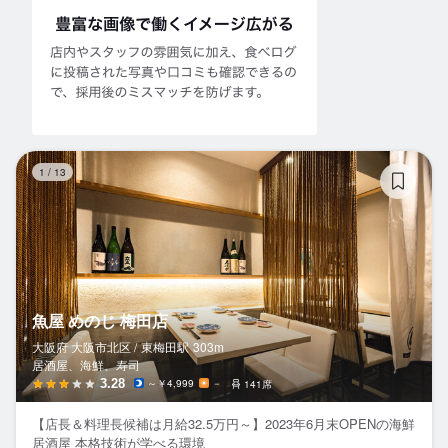
魚
1
/
13
魚屋 めのじ 梅田店
大阪府 大阪市北区 /
東梅田
駅
303m
居酒屋、海鮮、寿司
3.28
～￥4,999
－
141席
【店長＆料理長候補は月給32.5万円～】2023年6月末OPENの海鮮
居酒屋 本格技術が学べる環境