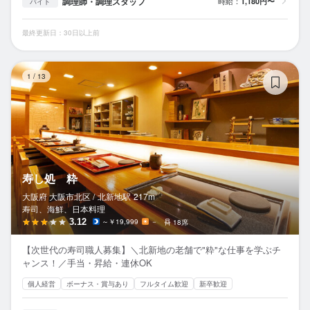
調理師・調理スタッフ
時給：
1,180円〜
バイト
最終更新日：30日以上前
寿
1
/
13
寿し処 粋
大阪府 大阪市北区 /
北新地
駅
217m
寿司、海鮮、日本料理
3.12
～￥19,999
－
18席
【次世代の寿司職人募集】＼北新地の老舗で"粋"な仕事を学ぶチ
ャンス！／手当・昇給・連休OK
個人経営
ボーナス・賞与あり
フルタイム歓迎
新卒歓迎