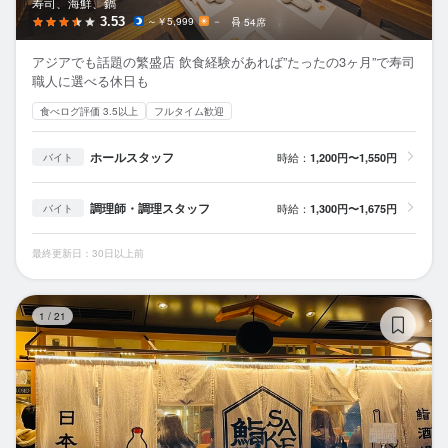
寿司、海鮮、鍋
3.53
～￥5,999
－
54席
アジアでも話題の繁盛店 飲食経験があれば”たったの3ヶ月”で寿司
職人に選べる休日も
食べログ評価 3.5以上
フルタイム歓迎
ホールスタッフ
時給：
1,200円〜1,550円
バイト
調理師・調理スタッフ
時給：
1,300円〜1,675円
バイト
最終更新日：30日以上前
鮨
1
/
21