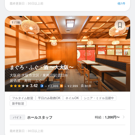
最終更新日：30日以上前
他1件
ま
1
/
16
まぐろ・ふぐ・酒 〜大大阪〜
大阪府 大阪市北区 /
東梅田
駅
222m
居酒屋、寿司、ふぐ
3.42
～￥2,999
～￥2,999
80席
フルタイム歓迎
平日のみ勤務OK
ネイルOK
シニア・ミドル活躍中
新卒歓迎
ホールスタッフ
時給：
1,200円〜
バイト
最終更新日：30日以上前