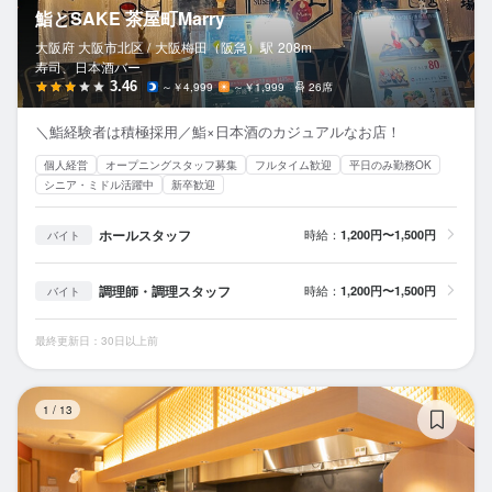
鮨とSAKE 茶屋町Marry
大阪府 大阪市北区 /
大阪梅田（阪急）
駅
208m
寿司、日本酒バー
3.46
～￥4,999
～￥1,999
26席
＼鮨経験者は積極採用／鮨×日本酒のカジュアルなお店！
個人経営
オープニングスタッフ募集
フルタイム歓迎
平日のみ勤務OK
シニア・ミドル活躍中
新卒歓迎
ホールスタッフ
時給：
1,200円〜1,500円
バイト
調理師・調理スタッフ
時給：
1,200円〜1,500円
バイト
最終更新日：30日以上前
鮨
1
/
13