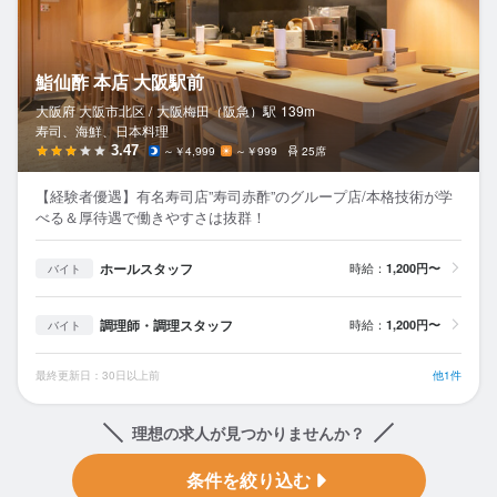
鮨仙酢 本店 大阪駅前
大阪府 大阪市北区 /
大阪梅田（阪急）
駅
139m
寿司、海鮮、日本料理
3.47
～￥4,999
～￥999
25席
【経験者優遇】有名寿司店”寿司赤酢”のグループ店/本格技術が学
べる＆厚待遇で働きやすさは抜群！
ホールスタッフ
時給：
1,200円〜
バイト
調理師・調理スタッフ
時給：
1,200円〜
バイト
最終更新日：30日以上前
他1件
理想の求人が見つかりませんか？
条件を絞り込む