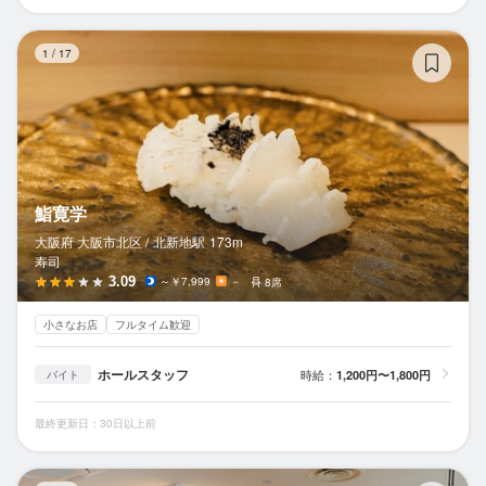
鮨
1
/
17
鮨寛学
大阪府 大阪市北区 /
北新地
駅
173m
寿司
3.09
～￥7,999
－
8席
小さなお店
フルタイム歓迎
ホールスタッフ
時給：
1,200円〜1,800円
バイト
最終更新日：30日以上前
超