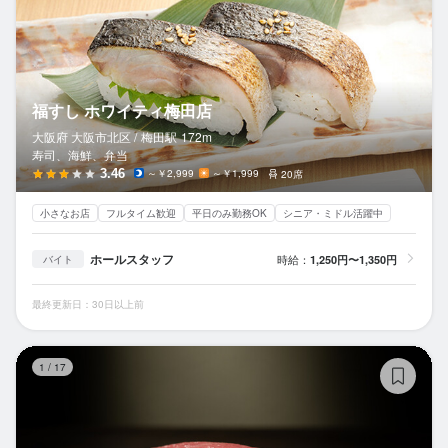
福すし ホワイティ梅田店
大阪府 大阪市北区 /
梅田
駅
172m
寿司、海鮮、弁当
3.46
～￥2,999
～￥1,999
20席
小さなお店
フルタイム歓迎
平日のみ勤務OK
シニア・ミドル活躍中
ホールスタッフ
時給：
1,250円〜1,350円
バイト
最終更新日：30日以上前
鮨
1
/
17