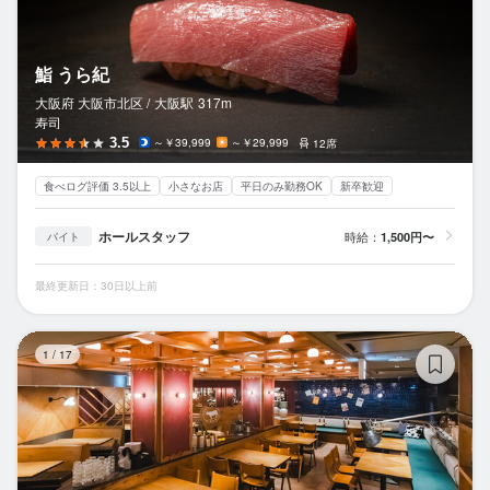
鮨 うら紀
大阪府 大阪市北区 /
大阪
駅
317m
寿司
3.5
～￥39,999
～￥29,999
12席
食べログ評価 3.5以上
小さなお店
平日のみ勤務OK
新卒歓迎
ホールスタッフ
時給：
1,500円〜
バイト
最終更新日：30日以上前
肉
1
/
17