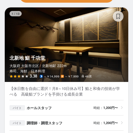
北
1
/
13
北新地 鮨 千功堂
大阪府 大阪市北区 /
北新地
駅
222m
寿司、海鮮、日本料理
3.38
～￥14,999
～￥7,999
46席
【休日数を自由に選択！月8～10日休み可】鮨と和食の技術が学
べる 高級鮨ブランドを手掛ける成長企業
ホールスタッフ
時給：
1,200円〜
バイト
調理師・調理スタッフ
時給：
1,200円〜
バイト