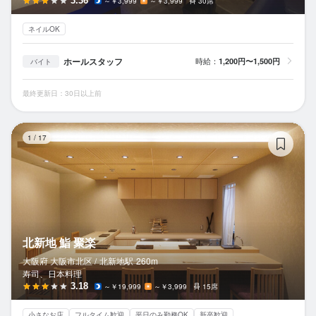
3.36
～￥3,999
～￥3,999
30席
ネイルOK
ホールスタッフ
時給：
1,200円〜1,500円
バイト
最終更新日：30日以上前
北
1
/
17
北新地 鮨 聚楽
大阪府 大阪市北区 /
北新地
駅
260m
寿司、日本料理
3.18
～￥19,999
～￥3,999
15席
小さなお店
フルタイム歓迎
平日のみ勤務OK
新卒歓迎