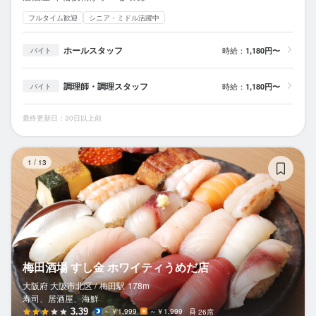
フルタイム歓迎
シニア・ミドル活躍中
ホールスタッフ
時給：
1,180円〜
バイト
調理師・調理スタッフ
時給：
1,180円〜
バイト
最終更新日：30日以上前
梅
1
/
13
梅田酒場 すし金 ホワイティうめだ店
大阪府 大阪市北区 /
梅田
駅
178m
寿司、居酒屋、海鮮
3.39
～￥1,999
～￥1,999
26席