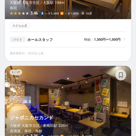
大阪府 大阪市北区 /
大阪
駅
194m
寿司
3.46
～￥5,999
～￥1,999
19席
小さなお店
ホールスタッフ
時給：
1,350円〜1,500円
バイト
最終更新日：30日以上前
ジ
1
/
17
ジャポニカセカンド
大阪府 大阪市北区 /
東梅田
駅
236m
居酒屋、寿司、海鮮