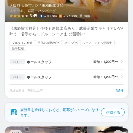
応募履歴
大阪府 大阪市北区 /
東梅田
駅
245m
ステーキ、寿司、ハンバーグ
WEB履歴書
3.45
～￥2,999
～￥1,999
50席
《未経験大歓迎》今後も新規出店あり！成長企業でキャリアUPが
スカウト・メルマガ受信設定
叶う・若手からミドル・シニアまで活躍中！
フルタイム歓迎
平日のみ勤務OK
ネイルOK
シニア・ミドル活躍中
ヘルプ・お問い合わせフォーム
新卒歓迎
掲載をご検討の店舗様へ
ホールスタッフ
時給：
1,200円〜
バイト
食べログ求人PRESS
ホールスタッフ
時給：
1,200円〜
バイト
プライバシーポリシー
利用規約
最終更新日：30日以上前
他3件
企業情報
履歴書を登録しておくと、応募がスムーズになり
作成する
ます。
魚
1
/
16