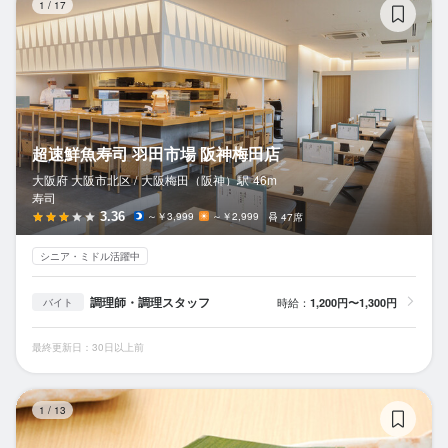
1
/
17
超速鮮魚寿司 羽田市場 阪神梅田店
大阪府 大阪市北区 /
大阪梅田（阪神）
駅
46m
寿司
3.36
～￥3,999
～￥2,999
47席
シニア・ミドル活躍中
調理師・調理スタッフ
時給：
1,200円〜1,300円
バイト
最終更新日：30日以上前
福
1
/
13