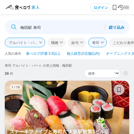
メニュー
ログイン
絞り込み
梅田駅 寿司
ログイン・無料会員登録
アルバイト・パート
職種
給与
寿司
こだわり条
食べログ求人TOP
食べログ評価 3.5以上
個人経営(2店舗以内)
オープニングス
人気の条件
寿司 アルバイト・パート の求人情報 - 梅田駅
求人検索
26
件
マイページ管理
ス
1
/
13
閲覧履歴
気になる求人
検索履歴・保存した条件
ステーキファイブと寿司六 大阪駅前第3ビル店