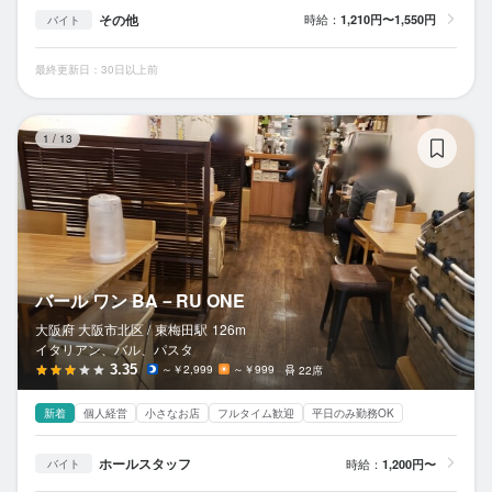
その他
時給：
1,210円〜1,550円
バイト
最終更新日：30日以上前
バ
1
/
13
バール ワン BA－RU ONE
大阪府 大阪市北区 /
東梅田
駅
126m
イタリアン、バル、パスタ
3.35
～￥2,999
～￥999
22席
新着
個人経営
小さなお店
フルタイム歓迎
平日のみ勤務OK
ホールスタッフ
時給：
1,200円〜
バイト