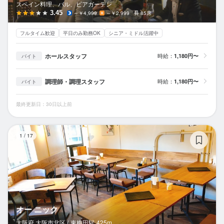
スペイン料理、バル、ビアガーデン
3.45
～￥4,999
～￥2,999
85席
フルタイム歓迎
平日のみ勤務OK
シニア・ミドル活躍中
ホールスタッフ
時給：
1,180円〜
バイト
調理師・調理スタッフ
時給：
1,180円〜
バイト
最終更新日：30日以上前
オ
1
/
17
オー ニック
大阪府 大阪市北区 /
東梅田
駅
425m