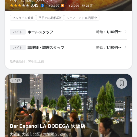
3.45
～￥3,999
～￥2,999
28席
フルタイム歓迎
平日のみ勤務OK
シニア・ミドル活躍中
ホールスタッフ
時給：
1,180円〜
バイト
調理師・調理スタッフ
時給：
1,180円〜
バイト
最終更新日：30日以上前
Ba
1
/
17
Bar Espanol LA BODEGA 大阪店
大阪府 大阪市北区 /
大阪
駅
252m