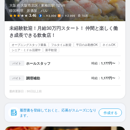
応募履歴
大阪府 大阪市北区 /
東梅田
駅
121m
韓国料理、居酒屋、バル
WEB履歴書
3.46
～￥3,999
～￥2,999
70席
未経験歓迎！月給30万円スタート！ 仲間と楽しく働
スカウト・メルマガ受信設定
き成長できる飲食店！
ヘルプ・お問い合わせフォーム
オープニングスタッフ募集
フルタイム歓迎
平日のみ勤務OK
ネイルOK
シニア・ミドル活躍中
新卒歓迎
掲載をご検討の店舗様へ
ホールスタッフ
時給：
1,177円〜
バイト
食べログ求人PRESS
プライバシーポリシー
調理補助
時給：
1,177円〜
バイト
利用規約
最終更新日：30日以上前
企業情報
履歴書を登録しておくと、応募がスムーズになり
作成する
ます。
DR