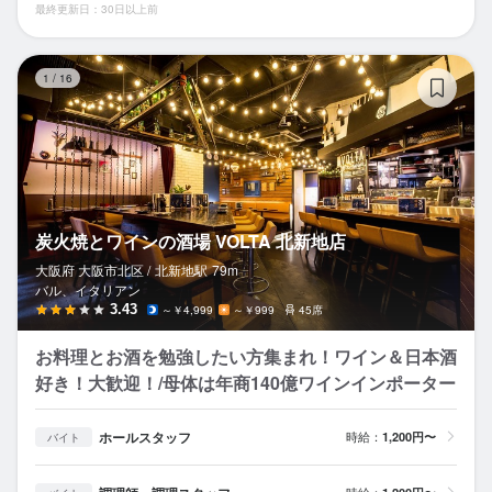
最終更新日：30日以上前
炭
1
/
16
炭火焼とワインの酒場 VOLTA 北新地店
大阪府 大阪市北区 /
北新地
駅
79m
バル、イタリアン
3.43
～￥4,999
～￥999
45席
お料理とお酒を勉強したい方集まれ！ワイン＆日本酒
好き！大歓迎！/母体は年商140億ワインインポーター
ホールスタッフ
時給：
1,200円〜
バイト