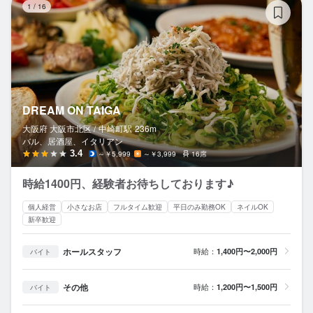
1
/
16
DREAM ON TAIGA
大阪府 大阪市北区 /
中崎町
駅
236m
バル、居酒屋、イタリアン
3.4
～￥5,999
～￥3,999
16席
時給1400円、経験者お待ちしております♪
個人経営
小さなお店
フルタイム歓迎
平日のみ勤務OK
ネイルOK
新卒歓迎
ホールスタッフ
時給：
1,400円〜2,000円
バイト
その他
時給：
1,200円〜1,500円
バイト