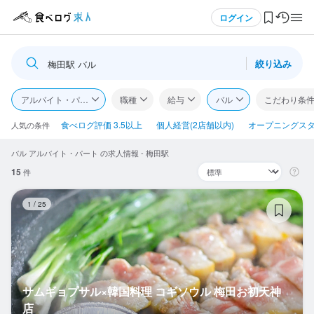
メニュー
ログイン
絞り込み
梅田駅 バル
ログイン・無料会員登録
アルバイト・パート
職種
給与
バル
こだわり条
食べログ求人TOP
食べログ評価 3.5以上
個人経営(2店舗以内)
オープニングス
人気の条件
バル アルバイト・パート の求人情報 - 梅田駅
求人検索
15
件
マイページ管理
サ
1
/
25
閲覧履歴
気になる求人
検索履歴・保存した条件
サムギョプサル×韓国料理 コギソウル 梅田お初天神
店