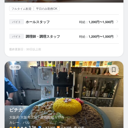
フルタイム歓迎
平日のみ勤務OK
ホールスタッフ
時給：
1,200円〜1,500円
バイト
調理師・調理スタッフ
時給：
1,200円〜1,500円
バイト
最終更新日：30日以上前
ピ
1
/
15
ピチカ
大阪府 大阪市北区 /
西梅田
駅
117m
カレー、バル
3.24
～￥3,999
～￥999
10席