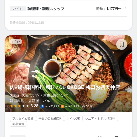
調理師・調理スタッフ
時給：
1,177円〜
バイト
最終更新日：30日以上前
肉
1
/
17
肉×鍋×韓国料理 韓国バル OKOGE 梅田お初天神店
大阪府 大阪市北区 /
東梅田
駅
157m
韓国料理、居酒屋、バル
3.28
～￥2,999
～￥1,999
50席
フルタイム歓迎
平日のみ勤務OK
ネイルOK
シニア・ミドル活躍中
新卒歓迎