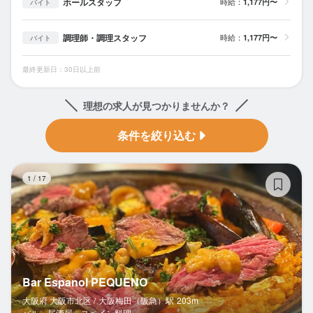
ホールスタッフ
時給：
1,177円〜
バイト
調理師・調理スタッフ
時給：
1,177円〜
バイト
最終更新日：30日以上前
理想の求人が見つかりませんか？
条件を絞り込む
Ba
1
/
17
Bar Espanol PEQUENO
大阪府 大阪市北区 /
大阪梅田（阪急）
駅
203m
バル、居酒屋、スペイン料理