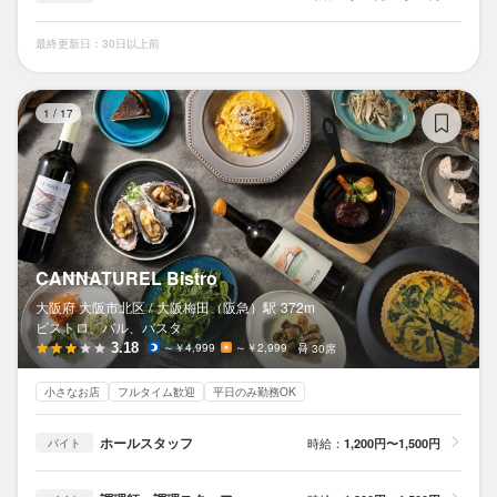
最終更新日：30日以上前
CA
1
/
17
CANNATUREL Bistro
大阪府 大阪市北区 /
大阪梅田（阪急）
駅
372m
ビストロ、バル、パスタ
3.18
～￥4,999
～￥2,999
30席
小さなお店
フルタイム歓迎
平日のみ勤務OK
ホールスタッフ
時給：
1,200円〜1,500円
バイト