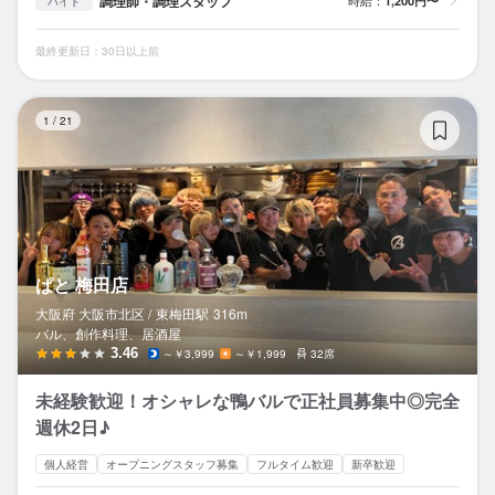
調理師・調理スタッフ
時給：
1,200円〜
バイト
最終更新日：30日以上前
ぱ
1
/
21
ぱと 梅田店
大阪府 大阪市北区 /
東梅田
駅
316m
バル、創作料理、居酒屋
3.46
～￥3,999
～￥1,999
32席
未経験歓迎！オシャレな鴨バルで正社員募集中◎完全
週休2日♪
個人経営
オープニングスタッフ募集
フルタイム歓迎
新卒歓迎