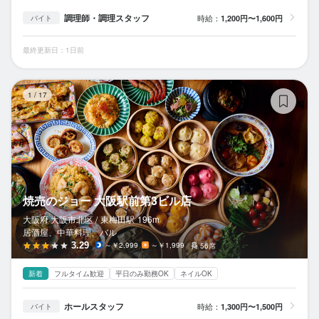
調理師・調理スタッフ
時給：
1,200円〜1,600円
バイト
最終更新日：1日前
焼
1
/
17
焼売のジョー 大阪駅前第3ビル店
大阪府 大阪市北区 /
東梅田
駅
196m
居酒屋、中華料理、バル
3.29
～￥2,999
～￥1,999
56席
新着
フルタイム歓迎
平日のみ勤務OK
ネイルOK
ホールスタッフ
時給：
1,300円〜1,500円
バイト