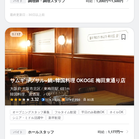
調理師・調理スタッフ
時給：
1,200円〜1,500円
バイト
最終更新日：30日以上前
サ
1
/
17
サムギョプサル×鍋×韓国料理 OKOGE 梅田東通り店
大阪府 大阪市北区 /
東梅田
駅
481m
韓国料理、居酒屋、バル
3.32
～￥3,999
～￥2,999
80席
オープニングスタッフ募集
フルタイム歓迎
平日のみ勤務OK
ネイルOK
シニア・ミドル活躍中
新卒歓迎
ホールスタッフ
時給：
1,177円〜
バイト