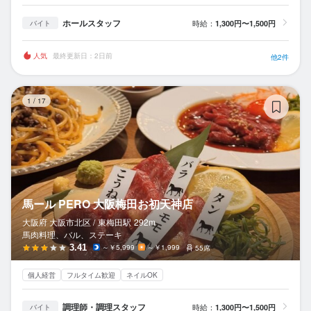
ホールスタッフ
時給：
1,300円〜1,500円
バイト
人気
最終更新日：2日前
他2件
馬
1
/
17
馬ール PERO 大阪梅田お初天神店
大阪府 大阪市北区 /
東梅田
駅
292m
馬肉料理、バル、ステーキ
3.41
～￥5,999
～￥1,999
55席
個人経営
フルタイム歓迎
ネイルOK
調理師・調理スタッフ
時給：
1,300円〜1,500円
バイト