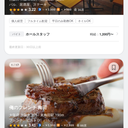
バル、居酒屋、ステーキ
3.22
～￥3,999
～￥999
36席
個人経営
フルタイム歓迎
平日のみ勤務OK
ネイルOK
ホールスタッフ
時給：
1,200円〜
バイト
最終更新日：30日以上前
俺
1
/
17
俺のフレンチ 梅田
大阪府 大阪市北区 /
東梅田
駅
190m
フレンチ、ビストロ、バル
3.41
～￥5,999
～￥2,999
88席