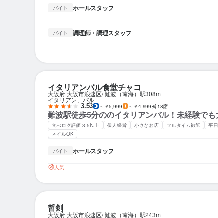
ホールスタッフ
バイト
調理師・調理スタッフ
バイト
イタリアンバル食堂チャコ
大阪府 大阪市浪速区
難波（南海）駅
308m
イタリアン、バル
3.53
～￥5,999
～￥4,999
18席
難波駅徒歩5分ののイタリアンバル！未経験でも
食べログ評価 3.5以上
個人経営
小さなお店
フルタイム歓迎
平日
ネイルOK
ホールスタッフ
バイト
人気
哲剣
大阪府 大阪市浪速区
難波（南海）駅
243m