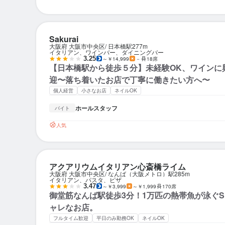
Sakurai
大阪府 大阪市中央区
日本橋駅
277m
イタリアン、ワインバー、ダイニングバー
3.25
～￥14,999
－
18席
【日本橋駅から徒歩５分】未経験OK、ワインに
迎〜落ち着いたお店で丁寧に働きたい方へ〜
個人経営
小さなお店
ネイルOK
ホールスタッフ
バイト
人気
アクアリウムイタリアン心斎橋ライム
大阪府 大阪市中央区
なんば（大阪メトロ）駅
285m
イタリアン、パスタ、ピザ
3.47
～￥3,999
～￥1,999
170席
御堂筋なんば駅徒歩3分！1万匹の熱帯魚が泳ぐS
ャレなお店。
フルタイム歓迎
平日のみ勤務OK
ネイルOK