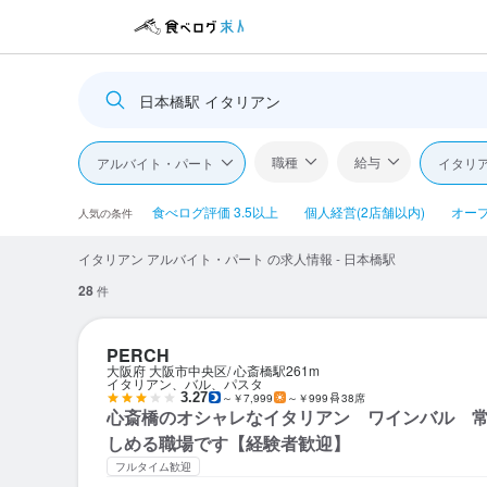
日本橋駅 イタリアン
職種
給与
アルバイト・パート
イタリ
食べログ評価 3.5以上
個人経営(2店舗以内)
オー
人気の条件
イタリアン アルバイト・パート の求人情報 - 日本橋駅
28
件
PERCH
大阪府 大阪市中央区
心斎橋駅
261m
イタリアン、バル、パスタ
3.27
～￥7,999
～￥999
38席
心斎橋のオシャレなイタリアン ワインバル 
しめる職場です【経験者歓迎】
フルタイム歓迎