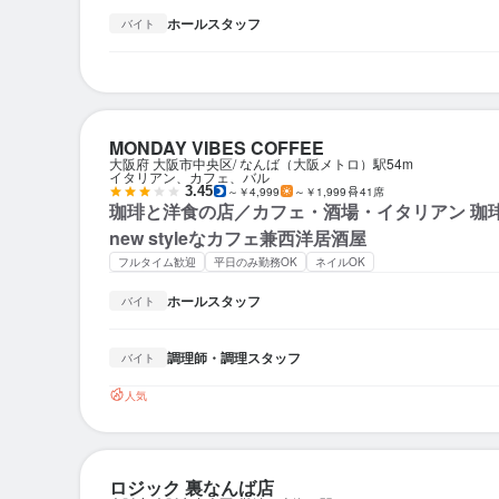
ホールスタッフ
バイト
MONDAY VIBES COFFEE
大阪府 大阪市中央区
なんば（大阪メトロ）駅
54m
イタリアン、カフェ、バル
3.45
～￥4,999
～￥1,999
41席
珈琲と洋食の店／カフェ・酒場・イタリアン 珈
new styleなカフェ兼西洋居酒屋
フルタイム歓迎
平日のみ勤務OK
ネイルOK
ホールスタッフ
バイト
調理師・調理スタッフ
バイト
人気
ロジック 裏なんば店