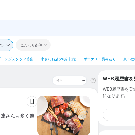
こだわり条件
アン
プニングスタッフ募集
小さなお店(20席未満)
ボーナス・賞与あり
寮・社
WEB履歴書を
WEB履歴書を
になります。
常連さんも多く楽