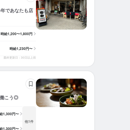
半年であなたも店
時給
1,200〜1,800円
時給
1,230円〜
最終更新日：30日以上前
く働こう◎
給
1,300円〜
他1件
給
1,300円〜