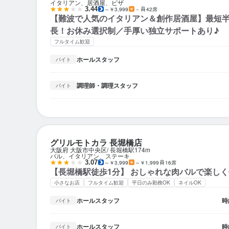
イタリアン、居酒屋、ピザ
3.44
～￥3,999
－
42席
【難波で人気のイタリアン＆創作居酒屋】最短
長！お休み選択制／手厚い独立サポートあり♪
フルタイム歓迎
ホールスタッフ
バイト
調理師・調理スタッフ
バイト
グリルモトカラ 長堀橋店
大阪府 大阪市中央区
長堀橋駅
174m
バル、イタリアン、ステーキ
3.07
～￥3,999
～￥1,999
16席
【長堀橋駅徒歩1分】 おしゃれな肉バルで楽し
小さなお店
フルタイム歓迎
平日のみ勤務OK
ネイルOK
ホールスタッフ
時
バイト
ホールスタッフ
時
バイト