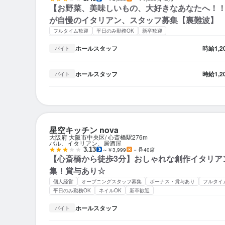
【お野菜、美味しいもの、大好きなあなたへ！
が自慢のイタリアン、スタッフ募集【裏難波】
フルタイム歓迎
平日のみ勤務OK
新卒歓迎
ホールスタッフ
時給
1,
バイト
ホールスタッフ
時給
1,
バイト
星空キッチン nova
大阪府 大阪市中央区
心斎橋駅
276m
バル、イタリアン、居酒屋
3.13
～￥3,999
－
40席
【心斎橋から徒歩3分】おしゃれな創作イタリア
集！賞与あり☆
個人経営
オープニングスタッフ募集
ボーナス・賞与あり
フルタイ
平日のみ勤務OK
ネイルOK
新卒歓迎
ホールスタッフ
バイト