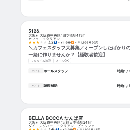
512&
大阪府 大阪市中央区
四ツ橋駅
413m
カフェ、イタリアン
3.2
～￥1,999
～￥1,999
50席
＼カフェスタッフ大募集／オープンしたばかり
一緒に作りませんか？【経験者歓迎】
フルタイム歓迎
ネイルOK
ホールスタッフ
時給
1,
バイト
調理補助
時給
1,
バイト
BELLA BOCCA なんば店
大阪府 大阪市中央区
近鉄日本橋駅
241m
ダイニングバー、イタリアン、ビュッフェ
3.46
～￥3,999
～￥1,999
42席