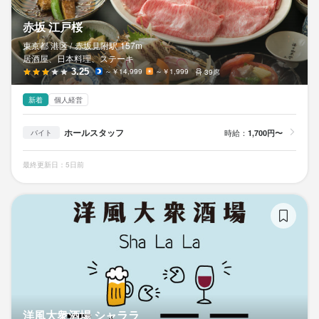
赤坂 江戸桜
東京都 港区 /
赤坂見附
駅
157m
居酒屋、日本料理、ステーキ
3.25
～￥14,999
～￥1,999
39席
新着
個人経営
ホールスタッフ
時給：
1,700円〜
バイト
最終更新日：5日前
洋
洋風大衆酒場 シャララ