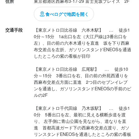
住所
東京都港区西麻布3-17-29 富士見坂プレイス　2F
食べログで地図を開く
交通手段
【東京メトロ日比谷線 六本木駅】  …  徒歩1
0分～15分　1a出口を左（大江戸線は3番出口を
左）、目の前の六本木通りを直進　坂を下り西麻
布交差点を左折、ガソリンスタンドENEOSを通過
したところの紫の看板が目印

【東京メトロ日比谷線 広尾駅】  …  徒歩10
分～15分　3番出口を右、目の前の外苑西通りを
西麻布交差点方面に直進　2つ目のセブンイレブ
ンを通過し、ガソリンスタンドENEOSの手前のビ
ルの2F

【東京メトロ千代田線 乃木坂駅】  …  徒歩1
0分　5番出口を左、最初に見える横断歩道を渡
り、 左手側に青山公園を見ながら、道なりを直
進　首都高速ガード下の西麻布交差点渡り、ガソ
リンスタンドENEOSを通過したところの紫の看板