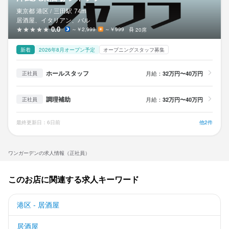
東京都 港区 /
三田
駅
74m
居酒屋、イタリアン、バル
0.0
～￥2,999
～￥999
20席
新着
2026年8月オープン予定
オープニングスタッフ募集
ホールスタッフ
月給：
32万円〜40万円
正社員
調理補助
月給：
32万円〜40万円
正社員
最終更新日：6日前
他2件
ワンガーデンの求人情報（正社員）
このお店に関連する求人キーワード
港区 - 居酒屋
居酒屋