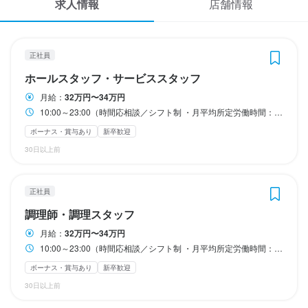
求人情報
店舗情報
応募履歴
勤務時間
勤務時間
WEB履歴書
10:00～23:00（時間応相談／シフト制

10:00～23:00（時間応相談／シフト制

正社員
・月平均所定労働時間：200時間

・月平均所定労働時間：200時間

スカウト・メルマガ受信設定
・休憩時間：2.5時～3.0時

・休憩時間：2.5時～3.0時

ホールスタッフ・サービススタッフ
・時間外労働：あり（月平均20時間）
・時間外労働：あり（月平均20時間）
月給：
32万円〜34万円
ヘルプ・お問い合わせフォーム
終電考慮あり
終電考慮あり
長期勤務歓迎
長期勤務歓迎
シフト制
シフト制
10:00～23:00（時間応相談／シフト制 ・月平均所定労働時間：200時間 ・休憩時間：2.5時～3.0時 ・時間外労働：あり（月平均20時間）
ボーナス・賞与あり
新卒歓迎
掲載をご検討の店舗様へ
30日以上前
休日・休暇
休日・休暇
食べログ求人PRESS
・シフト制（月６日～8日休み

・シフト制（月６日～8日休み

プライバシーポリシー
・夏季休暇

・夏季休暇

正社員
・年末年始休暇

・年末年始休暇

利用規約
調理師・調理スタッフ
・有給休暇

・有給休暇

企業情報
月給：
32万円〜34万円
・慶弔休暇

・慶弔休暇

10:00～23:00（時間応相談／シフト制 ・月平均所定労働時間：200時間 ・休憩時間：2.5時～3.0時 ・時間外労働：あり（月平均20時間）
・産前産後育児休暇
・産前産後育児休暇
ボーナス・賞与あり
新卒歓迎
30日以上前
待遇
待遇