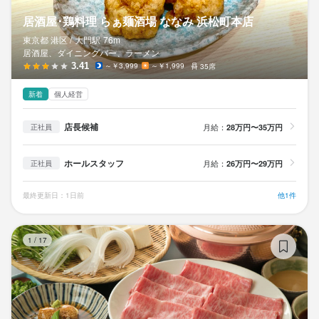
居酒屋･鶏料理 らぁ麺酒場 ななみ 浜松町本店
東京都 港区 /
大門
駅
76m
居酒屋、ダイニングバー、ラーメン
3.41
～￥3,999
～￥1,999
35席
新着
個人経営
店長候補
月給：
28万円〜35万円
正社員
ホールスタッフ
月給：
26万円〜29万円
正社員
最終更新日：1日前
他1件
赤
1
/
17