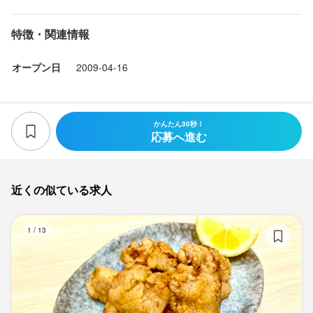
特徴・関連情報
オープン日
2009-04-16
かんたん30秒！
応募へ進む
近くの似ている求人
居
1
/
13