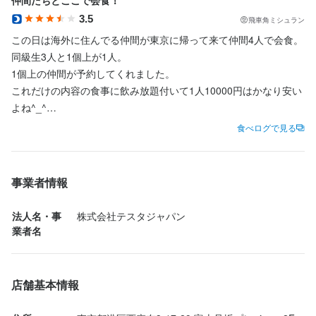
仲間たちとここで会食！
未経験の方でも大丈夫！当社の社員が丁寧に教育いたします。

3.5
飛車角ミシュラン
地方の方も働きやすい環境です！

地方の方も働きやすい環境です！

この日は海外に住んでる仲間が東京に帰って来て仲間4人で会食。

これを機に上京してみてはいかがですか！！！
これを機に上京してみてはいかがですか！！！
同級生3人と1個上が1人。

1個上の仲間が予約してくれました。

これだけの内容の食事に飲み放題付いて1人10000円はかなり安い
よね^_^

コスパも高いし美味しいし酒もガンガン飲める！言うことないで
食べログで見る
店名
す。

店名
ワンガーデン 西麻布店
ワンガーデン 西麻布店
店内はキレイだしまた今度使いたいと思います^_^

押忍押忍！
事業者情報
勤務地
勤務地
東京都港区西麻布3-17-29 富士見坂プレイス　2F
東京都港区西麻布3-17-29 富士見坂プレイス　2F
法人名・事
株式会社テスタジャパン
業者名
法人名・事業者名
法人名・事業者名
株式会社テスタジャパン
株式会社テスタジャパン
店舗基本情報
最終更新日2025/03/17
最終更新日2025/03/17