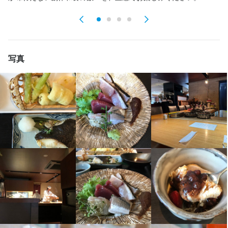
・食器や調理器具の洗浄・収納

・食器や調理器具の洗浄・収納

・テーブルセッティング・片付け

・テーブルセッティング・片付け

・ホールの清掃

・ホールの清掃

・調理場の清掃
・調理場の清掃
写真
身に付くスキル
身に付くスキル
包丁さばき
包丁さばき
盛り付け技術
盛り付け技術
高級食材の知識
高級食材の知識
肉の知識
肉の知識
魚の知識
魚の知識
野菜の知識
野菜の知識
出店開業ノウハウ
応募資格
応募資格
歓迎スキル・経験
歓迎スキル・経験
コミュニケーション能力
飲食店での調理経験
飲食店での接客経験
調理師免許
コミュニケーション能力
飲食店での調理経験
飲食店での接客経験
調理師免許
求める人物像
求める人物像