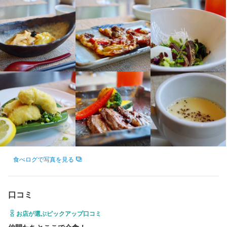
素直な人

素直な人

素直な人間はそれだけで価値があると考えます。

素直な人間はそれだけで価値があると考えます。

素直な人ほど、人の意見に耳を傾けます。

素直な人ほど、人の意見に耳を傾けます。

素直な人ほど、人の言う事を理解しようと努力します。

素直な人ほど、人の言う事を理解しようと努力します。

素直でない人ほど、人の意見に耳を傾けず自分の価値観で判断を
素直でない人ほど、人の意見に耳を傾けず自分の価値観で判断を
します。

します。

素直でない人ほど、努力をしないので成長しません。

素直でない人ほど、努力をしないので成長しません。

素直な人材を求めています。
素直な人材を求めています。
選考の流れ
選考の流れ
書類審査⇒一時面接⇒二次面接⇒採否決定

食べログで写真を見る
書類審査⇒一時面接⇒二次面接⇒採否決定

※二次面接は無い場合がございます
※二次面接は無い場合がございます
口コミ
お店の採用担当者からのメッセージ
お店の採用担当者からのメッセージ
お店が選ぶピックアップ口コミ
未経験の方でも大丈夫！当社の社員が丁寧に教育いたします。
