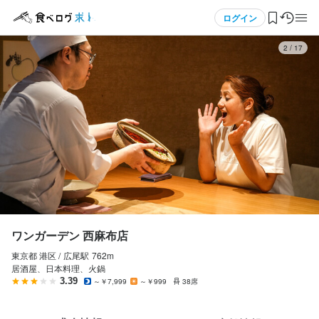
応募画面へ進む
応募画面へ進む
メニュー
ログイン
3
/
17
ワンガーデン 西麻布店
ワンガーデン 西麻布店
正社員
正社員
ログイン・無料会員登録
ホールスタッフ・サービススタッフ
調理師・調理スタッフ
ホールスタッフ・サービススタッフ
調理師・調理スタッフ
食べログ求人TOP
月給
月給
322,578円〜349,652円
322,578円〜349,652円
求人検索
ボーナス・賞与あり
ボーナス・賞与あり
昇給あり
昇給あり
交通費支給
交通費支給
マイページ管理
試用期間
試用期間
試用期間：6ヶ月（試用期間中の給与変更無 ）
試用期間：6ヶ月（試用期間中の給与変更無 ）
閲覧履歴
ワンガーデン 西麻布店
固定残業代
固定残業代
東京都 港区 /
広尾
駅
762m
気になる求人
87,578円～114,652円（45時間）相当分を含む（超過分は別途支
87,578円～114,652円（45時間）相当分を含む（超過分は別途支
居酒屋、日本料理、火鍋
給）
給）
3.39
～￥7,999
～￥999
38席
検索履歴・保存した条件