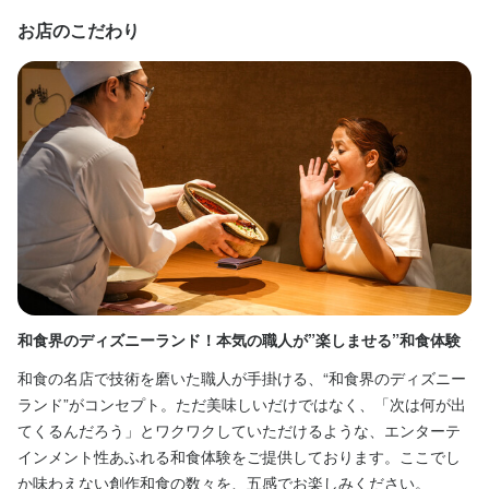
お店のこだわり
試用期間：6ヶ月（試用期間中の給与変更無 ）

試用期間：6ヶ月（試用期間中の給与変更無 ）

各種社会保険完備（健康保険/厚生年金保険/労災保険/雇用保険
各種社会保険完備（健康保険/厚生年金保険/労災保険/雇用保険
まかない・食事補助あり
まかない・食事補助あり
独立支援制度あり
独立支援制度あり
特徴
特徴
未経験者歓迎
未経験者歓迎
新卒歓迎
新卒歓迎
第二新卒歓迎
第二新卒歓迎
フリーター歓迎
フリーター歓迎
女性活躍中
女性活躍中
仕事内容
仕事内容
■仕事内容

■仕事内容

・予約対応

・予約対応

和食界のディズニーランド！本気の職人が”楽しませる”和食体験
旬
・注文の聞き取り

・注文の聞き取り

す
和食の名店で技術を磨いた職人が手掛ける、“和食界のディズニー
・注文内容の調理・盛り付け

・注文内容の調理・盛り付け

食
ランド”がコンセプト。ただ美味しいだけではなく、「次は何が出
・ドリンクの作成・提供

・ドリンクの作成・提供

大
てくるんだろう」とワクワクしていただけるような、エンターテ
・料理の配膳

・料理の配膳

提
インメント性あふれる和食体験をご提供しております。ここでし
・レジでの会計

・レジでの会計

創
か味わえない創作和食の数々を、五感でお楽しみください。