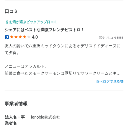
口コミ
お店が選ぶピックアップ口コミ
シェアにはベストな満腹フレンチビストロ！
4.0
やりしょう8888
友人の誘いで八重洲ミッドタウンにあるオデリスドドディーヌに
て夕食。

メニューはアラカルト。

前菜に食べたスモークサーモンは厚切りでサワークリームとキャ
ビアがとてもマッチしていました。

食べログで見る
トレヴィスとビーツ、ストラチャテッラのサラダは、紫が鮮やか
な食材が見た目華やかで、クリーミーなチーズのストラチャテッ
事業者情報
ラと絡めると更に美味しい！生イチジクが添えてあるのも良かっ
たです。

法人名・事
lenoble株式会社
業者名
魚料理はこの日のお薦めの甘鯛のポワレ温野菜添え。
