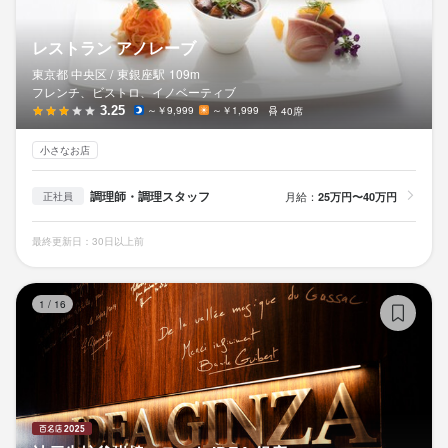
レストラン アノレーブ
東京都 中央区 /
東銀座
駅
109m
フレンチ、ビストロ、イノベーティブ
3.25
～￥9,999
～￥1,999
40席
小さなお店
調理師・調理スタッフ
月給：
25万円〜40万円
正社員
最終更新日：30日以上前
神
1
/
16