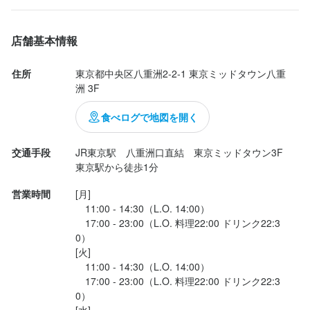
皮がパリパリ、身がふっくらの甘鯛にズッキーニ、ジャガイモ、
シイタケ、パプリカなどの野菜をアメリケーヌソースで！このソ
店舗基本情報
ースが美味しくパンで綺麗に食べてしまいました。

住所
東京都中央区八重洲2-2-1 東京ミッドタウン八重
そしてメインはこちらのスペシャリテ、瑞穂の芋豚の背肉のロー
洲 3F
スト！！

食べログで地図を開く
大迫力の厚切り！これを一度見せてくれてからカットしてくれま
す。

交通手段
JR東京駅　八重洲口直結　東京ミッドタウン3F

肉々しくも味わい深い豚肉は満足度100%！

東京駅から徒歩1分
営業時間
[月]

...
　11:00 - 14:30（L.O. 14:00）

　17:00 - 23:00（L.O. 料理22:00 ドリンク22:3
0）

[火]

　11:00 - 14:30（L.O. 14:00）

　17:00 - 23:00（L.O. 料理22:00 ドリンク22:3
0）
