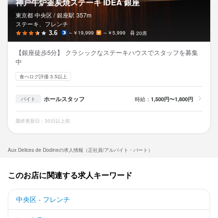
神戸牛炉釜炭焼ステーキ IDEA 銀座
東京都 中央区 /
銀座
駅
357m
ステーキ、フレンチ
3.6
～￥19,999
～￥5,999
20席
【銀座徒歩5分】 クラシックなステーキハウスでスタッフを募集
中
食べログ評価 3.5以上
ホールスタッフ
時給：
1,500円〜1,800円
バイト
最終更新日：30日以上前
Aux Delices de Dodineの求人情報（正社員/アルバイト・パート）
このお店に関連する求人キーワード
中央区 - フレンチ