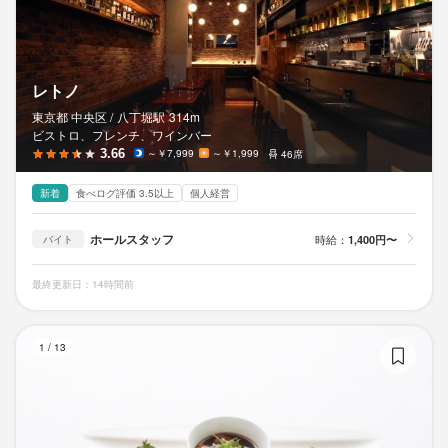
レトノ
東京都 中央区 /
八丁堀
駅
314m
ビストロ、フレンチ、ワインバー
3.66
～￥7,999
～￥1,999
46席
新着
食べログ評価 3.5以上
個人経営
ホールスタッフ
時給：
1,400円〜
バイト
最終更新日：14時間前
レ
1
/
13