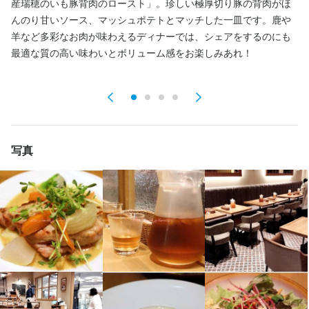
産瑞穂のいも豚背肉のロースト」。珍しい極厚切り豚の背肉がほ
品
んのり甘いソース、マッシュポテトとマッチした一皿です。鹿や
ス
羊など多彩なお肉が味わえるディナーでは、シェアをするのにも
ト
最適な質の高い味わいとボリューム感をお楽しみあれ！
メ
写真