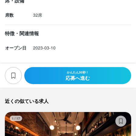
席・設備
席数
32席
特徴・関連情報
オープン日
2023-03-10
かんたん30秒！
応募へ進む
近くの似ている求人
レ
1
/
17