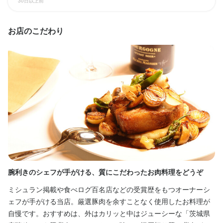
30日以上前
お店のこだわり
腕利きのシェフが手がける、質にこだわったお肉料理をどうぞ
コ
ミシュラン掲載や食べログ百名店などの受賞歴をもつオーナーシ
平
ェフが手がける当店。厳選豚肉を余すことなく使用したお料理が
ス
自慢です。おすすめは、外はカリッと中はジューシーな「茨城県
日