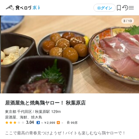
応募画面へ進む
応募画面へ進む
応募画面へ進む
応募画面へ進む
メニュー
ログイン
3
/
13
ログイン・無料会員登録
食べログ求人TOP
求人検索
マイページ管理
閲覧履歴
居酒屋魚と焼鳥鶏ヤロー！ 秋葉原店
東京都 千代田区 /
秋葉原
駅
129m
気になる求人
居酒屋、海鮮、焼き鳥
3.04
～￥2,999
－
99席
検索履歴・保存した条件
ここで最高の青春見つけようぜ！バイトも楽しむなら鶏ヤローで！