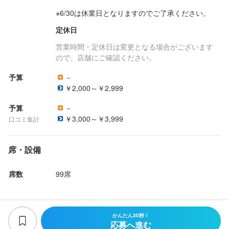
楽しみながら成長できます！

す。

そんな思いを持つ方にもぴったりの職場です。

※6/30は休業日となりますのでご了承ください。
◆月に一度社内研修あり

当店がさらなる飛躍を遂げられるよう、手腕をフルに発揮してく
まずあなたにお任せするのは、調理場での業務全般です！

◆新店舗の店長は立候補制（会社からの押し付けなし！）

定休日
ださい。

まずあなたにお任せするのは、ホール業務全般です！

具体的には...

◆エリアマネージャーや本社勤務の道

具体的には...

・仕込み

営業時間・定休日は変更となる場合がございます
◆独立支援制度で、自分のお店を持つ

楽しみながら成長できます！

・開店準備からお客様のご案内

ので、店舗にご確認ください。
・盛り付け、調理業務

◆月に一度社内研修あり

・接客業務、オーダー

・在庫管理、発注

予算
－
あなたの人生はあなたのもの！

◆新店舗の店長は立候補制（会社からの押し付けなし！）

・料理やドリンク提供

・清掃

￥2,000～￥2,999
今は何もないと、焦らなくても大丈夫。

◆エリアマネージャーや本社勤務の道

・発注、会計

など

入社すれば、とりあえず“相場より稼げる”んだし。

◆独立支援制度で、自分のお店を持つ

・閉店作業

予算
－
ここで仲間と収入を手に入れたら、未来が見えてくるかもしれま
など

￥3,000～￥3,999
経験がなくてもまずは、大きな声で「いらっしゃいませ」ができ
口コミ集計
あなたの人生はあなたのもの！

ればOK！

今は何もないと、焦らなくても大丈夫。

お客様を最初に迎え、最後まで見送る、まさにお店の“顔”として活
でも、それができなくても全然大丈夫。自信を持ってできること
席・設備
入社すれば、とりあえず“相場より稼げる”んだし。

躍できるポジションです。

を、一緒に増やしていきましょう。

この仕事のおすすめポイント
ここで仲間と収入を手に入れたら、未来が見えてくるかもしれま
仕事は少しずつ覚えていけるよう、しっかりサポートします。

席数
99席
経験がなくてもまずは、大きな声で「いらっしゃいませ」ができ
人との関わりを楽しみながら、自分の接客スキルもどんどん磨け
ここでは、ただ働くだけでは終わりません。

ればOK！

意欲があれば、店長やその先のステップアップもスピーディーに
でも、それができなくても全然大丈夫。自信を持ってできること
実現できます。

この仕事のおすすめポイント
を、一緒に増やしていきましょう。

かんたん30秒！
応募へ進む
仕事は少しずつ覚えていけるよう、しっかりサポートします。

この仕事のおすすめポイント