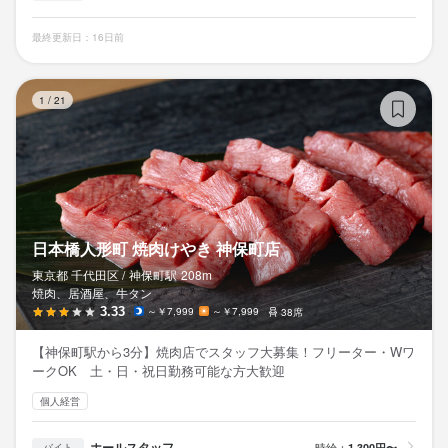
す。

ます。

事ならでは。

自由度の高い働き方ができるため、20〜30代を中心に女性スタッ
最終更新日：16日前
――自由に働きながら、成長もあきらめたくない。

フも多数活躍しています。

さらに、メニューの考案やイベントの企画、SNSでの発信、店内
自由度の高い働き方ができるため、20〜30代を中心に女性スタッ
そんなあなたが輝ける場所がここにあります。

仲間と楽しみながら、本気で成長したい人にぴったりの環境で
の演出づくりなど、

日
フも多数活躍しています。

1
/
21
一緒に、最高に楽しい毎日をつくりましょう。

す。

「自分のアイデアを実際に形にする」ことができるのも、この仕
仲間と楽しみながら、本気で成長したい人にぴったりの環境で
事ならでは。

す。

――自由に働きながら、成長もあきらめたくない。

固定給35万円以上＋賞与あり／完全週休2日制／交通費支給／寮・
そんなあなたが輝ける場所がここにあります。

自由度の高い働き方ができるため、20〜30代を中心に女性スタッ
――自由に働きながら、成長もあきらめたくない。

社宅あり／社食・まかない・食事補助あり／社員割引あり／服
一緒に、最高に楽しい毎日をつくりましょう。

フも多数活躍しています。

そんなあなたが輝ける場所がここにあります。

装・髪型・髪色自由／ひげ・ネイル・ピアスOK／車・バイク通勤
仲間と楽しみながら、本気で成長したい人にぴったりの環境で
一緒に、最高に楽しい毎日をつくりましょう。

日本橋人形町 焼肉けやき 神保町店
OK／面接1回・リモート面接OK／高定着率・中途入社50％以上／
す。

女性活躍中／未経験者歓迎・ブランクOK
東京都 千代田区 /
神保町
駅
208m
固定給35万円以上＋賞与あり／完全週休2日制／交通費支給／寮・
焼肉、居酒屋、牛タン
社宅あり／社食・まかない・食事補助あり／社員割引あり／服
――自由に働きながら、成長もあきらめたくない。

固定給35万円以上＋賞与あり／完全週休2日制／交通費支給／寮・
3.33
～￥7,999
～￥7,999
38席
装・髪型・髪色自由／ひげ・ネイル・ピアスOK／車・バイク通勤
そんなあなたが輝ける場所がここにあります。

社宅あり／社食・まかない・食事補助あり／社員割引あり／服
身に付くスキル
OK／面接1回・リモート面接OK／高定着率・中途入社50％以上／
【神保町駅から3分】焼肉店でスタッフ大募集！フリーター・Wワ
一緒に、最高に楽しい毎日をつくりましょう。

装・髪型・髪色自由／ひげ・ネイル・ピアスOK／車・バイク通勤
ークOK 土・日・祝日勤務可能な方大歓迎
女性活躍中／未経験者歓迎・ブランクOK
OK／面接1回・リモート面接OK／高定着率・中途入社50％以上／
包丁さばき
飾り包丁
盛り付け技術
カクテル技法
ワインの知識
日本酒の知識
焼酎の知識
ウイスキーの知識
リキュール・スピリッツの知識
女性活躍中／未経験者歓迎・ブランクOK
個人経営
肉の知識
魚の知識
野菜の知識
食器の知識
サービスマナー
テーブルマナー
固定給35万円以上＋賞与あり／完全週休2日制／交通費支給／寮・
出店開業ノウハウ
店舗運営
メニュー開発
仕入れ・食材の目利き
身に付くスキル
ホールスタッフ
時給：
1,300円〜
バイト