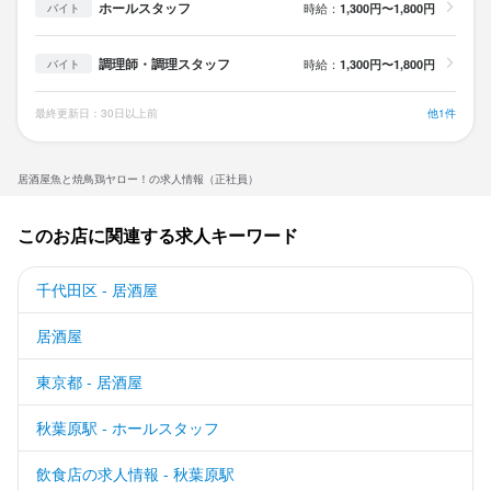
・コミュニケーションに自信がない

ホールスタッフ
時給：
1,300円〜1,800円
バイト
などオールOK！

かっこいい志望動機はいらない！

【未経験歓迎／学歴不問／ブランク不問】

・仕事をしていない期間が長い

とりあえず、話そう。それくらいラフでOK！

調理師・調理スタッフ
時給：
1,300円〜1,800円
バイト
■飲食業界での勤務経験がある方は優遇

・経験してきた業態が違う

その不安は「変わりたい」の裏返し。

■経験ジャンル不問

・新しい環境に馴染めるか不安

スキルゼロで構いません。

・仕事をしていない期間が長い

■飲食業界未経験者ももちろん歓迎

・コミュニケーションに自信がない

最終更新日：30日以上前
他1件
今のあなたで、大丈夫です！

・初めての接客で不安

などオールOK！

・料理を作ったことがない

かっこいい志望動機はいらない！

そこにほんの少しでも

・やりたいことがない

居酒屋魚と焼鳥鶏ヤロー！の求人情報（正社員）
とりあえず、話そう。それくらいラフでOK！

その不安は「変わりたい」の裏返し。

「仲間が欲しい」

・コミュニケーションに自信がない

スキルゼロで構いません。

「チームで一緒に喜びたい」

などオールOK！

・仕事をしていない期間が長い

今のあなたで、大丈夫です！

このお店に関連する求人キーワード
という気持ちがあると嬉しいです。

・初めての接客で不安

その不安は「変わりたい」の裏返し。

・料理を作ったことがない

そこにほんの少しでも

ぜひお気軽に連絡をください。

スキルゼロで構いません。

千代田区 - 居酒屋
・やりたいことがない

「仲間が欲しい」

世間話からスタートしましょう！

今のあなたで、大丈夫です！

・コミュニケーションに自信がない

「チームで一緒に喜びたい」

居酒屋
などオールOK！

という気持ちがあると嬉しいです。

◎外国籍の方も多く来店します。英語や中国語も活かしたご活躍
そこにほんの少しでも

が可能です！
「仲間が欲しい」

東京都 - 居酒屋
その不安は「変わりたい」の裏返し。

ぜひお気軽に連絡をください。

「チームで一緒に喜びたい」

スキルゼロで構いません。

世間話からスタートしましょう！

という気持ちがあると嬉しいです。

秋葉原駅 - ホールスタッフ
今のあなたで、大丈夫です！

◎外国籍の方も多く来店します。英語や中国語も活かしたご活躍
ぜひお気軽に連絡をください。

求める人物像
飲食店の求人情報 - 秋葉原駅
そこにほんの少しでも

が可能です！