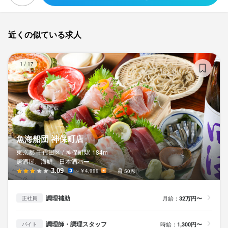
シフト管理やスタッフの育成、売上管理など、お店の運営に関わ
ここでは、ただ働くだけでは終わりません。

人との関わりを楽しみながら、自分の接客スキルもどんどん磨け
るさまざまな業務に挑戦し、

意欲があれば、店長やその先のステップアップもスピーディーに
ここでは、ただ働くだけでは終わりません。

「飲食の仕事＝接客だけ」というイメージを超え、経営視点のス
実現できます。

意欲があれば、店長候補・料理長候補としてのステップアップも
近くの似ている求人
キルまで身につけられる環境です。

スピーディーに実現できます。

シフト管理やスタッフの育成、売上管理など、お店の運営に関わ
魚
この仕事のおすすめポイント
中途入社の社員が半数以上で、多くは未経験からのスタート。

るさまざまな業務に挑戦し、

1
/
17
シフト管理やスタッフの育成、売上管理など、お店の運営に関わ
アルバイトから社員へ、その後店長へというキャリアを築いた先
「飲食の仕事＝接客だけ」というイメージを超え、経営視点のス
ここでは、ただ働くだけでは終わりません。

るさまざまな業務に挑戦できます。

輩もたくさん活躍中です。

キルまで身につけられる環境です。

意欲があれば、店長候補としてのステップアップもスピーディー
「飲食の仕事＝接客だけ」というイメージを超え、経営視点のス
年齢や経験に左右されず、頑張りがそのままチャンスにつながり
に実現できます。

キルまで身につけられる環境です。

ます。

中途入社の社員が半数以上で、多くは未経験からのスタート。

アルバイトから社員へ、その後店長へというキャリアを築いた先
シフト管理やスタッフの育成、売上管理など、お店の運営に関わ
中途入社の社員が半数以上で、多くは未経験からのスタート。

さらに、メニューの考案やイベントの企画、SNSでの発信、店内
輩もたくさん活躍中です。

魚海船団 神保町店
るさまざまな業務に挑戦できます。

アルバイトから社員へ、その後店長へというキャリアを築いた先
の演出づくりなど、

年齢や経験に左右されず、頑張りがそのままチャンスにつながり
「飲食の仕事＝接客だけ」というイメージを超え、経営視点のス
輩もたくさん活躍中です。

東京都 千代田区 /
神保町
駅
184m
「自分のアイデアを実際に形にする」ことができるのも、この仕
ます。

居酒屋、海鮮、日本酒バー
キルまで身につけられる環境です。

年齢や経験に左右されず、頑張りがそのままチャンスにつながり
3.09
～￥4,999
－
50席
事ならでは。

ます。

さらに、メニューの考案やイベントの企画、SNSでの発信、店内
中途入社の社員が半数以上で、多くは未経験からのスタート。

自由度の高い働き方ができるため、20〜30代を中心に女性スタッ
の演出づくりなど、

調理補助
月給：
32万円〜
正社員
アルバイトから社員へ、その後店長へというキャリアを築いた先
さらに、メニューの考案やイベントの企画、SNSでの発信、店内
フも多数活躍しています。

「自分のアイデアを実際に形にする」ことができるのも、この仕
輩もたくさん活躍中です。

の演出づくりなど、

仲間と楽しみながら、本気で成長したい人にぴったりの環境で
事ならでは。

年齢や経験に左右されず、頑張りがそのままチャンスにつながり
調理師・調理スタッフ
時給：
1,300円〜
バイト
「自分のアイデアを実際に形にする」ことができるのも、この仕