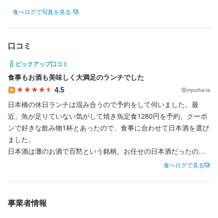
身に付くスキル
食べログで写真を見る
連絡先
包丁さばき
飾り包丁
盛り付け技術
高級食材の知識
肉の知識
魚の知識
野菜の知識
食器の知識
サービスマナー
出店開業ノウハウ
店舗運営
0501-722-6304
メニュー開発
仕入れ・食材の目利き
口コミ
法人名・事業者名
ピックアップ口コミ
モダン懐石やまかわ
求める人物像
食事もお酒も美味しく大満足のランチでした
・美味しい料理で人を喜ばせたい方

4.5
myucha-ta
・好奇心を持って仕事に取り組める方

最終更新日2025/05/15
日本橋の休日ランチは混み合うので予約をして伺いました。最
・誠実に仕事に取り組める方

近、魚が足りていない気がして焼き魚定食1280円を予約。クーポ
・チームで仕事することに意欲的な方

ンで好きな飲み物1杯とあったので、食事に合わせて日本酒を選び
・独立志向のある方
ました。

日本酒は灘のお酒で百黙という銘柄。お任せの日本酒だったの
で、あまり期待していなかったのですが、注いでいる時からフル
食べログで見る
ーティな香りがして飲み口は甘いけど、後口はサッパリとしてキ
リッと絞まる感じ。とても美味しい。グラスに並々と注いでいた
店名
だきました。

事業者情報
モダン懐石 やまかわ
食事は見た目も美しく、全体的に薄口で素材の味をしっかり感じ