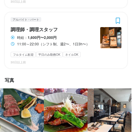
・独立支援制度あり
勤務時間
30日以上前
隔週2日制、連休あり
まかない・食事補助あり
社会保険完備
研修制度あり
11:00～22:00（シフト制、週2〜、1日3h〜）
夏季休暇あり
年末年始休暇あり
特別休暇あり
社内イベントあり(旅行、BBQ等)
独立支援制度あり
髪型自由
ひげOK
アルバイト・パート
ランチタイムのみ勤務OK
終電考慮あり
ダブルワーク・副業OK
フルタイム歓迎
時短社員制度あり
残業月20時間以下
長期勤務歓迎
週2日からOK
シフト制
調理師・調理スタッフ
固定シフト制(決まった時間・曜日に働ける)
自由シフト制(毎回、時間・曜日を選べる)
待遇
特徴
時給：
1,600円〜2,000円
11:00～22:00（シフト制、週2〜、1日3h〜）
・契約期間の定めなし

未経験者歓迎
独立希望者歓迎
オープニングスタッフ募集
駅チカ(徒歩5分以内)
・社会保険完備（厚生年金、雇用保険、健康保険、労災保険）

スタッフの平均年齢20代
休日・休暇
応募者全員と面接
フルタイム歓迎
平日のみ勤務OK
ネイルOK
・受動喫煙防止措置：屋内原則禁煙（喫煙専用室あり）

2週間ごとのシフト制
・独立支援制度あり
30日以上前
仕事内容
平日のみ勤務OK(土日休み)
土日祝のみ勤務OK
まかない・食事補助あり
社会保険完備
制服貸与
研修制度あり
社内イベントあり(旅行、BBQ等)
独立支援制度あり
髪型自由
服装自由
写真
【調理スタッフ】

ひげOK
開店前の仕込み、料理の調理、盛り付け、洗い場などの調理業務
待遇
全般をお任せします。

・契約期間の定めなし

特徴
将来的には、料理長候補として、仕入れ、食材管理、メニュー開
・受動喫煙防止措置：屋内原則禁煙（喫煙専用室あり）

発、他の調理スタッフへの指導・育成などの業務もお任せしま
・独立支援制度あり
学歴不問
未経験者歓迎
独立希望者歓迎
新卒歓迎
第二新卒歓迎
す。
フリーター歓迎
女性活躍中
ブランクOK
オープニングスタッフ募集
まかない・食事補助あり
制服貸与
研修制度あり
駅チカ(徒歩5分以内)
個人経営(2店舗以内)
スタッフの平均年齢20代
社内イベントあり(旅行、BBQ等)
社員登用制度あり
独立支援制度あり
髪型自由
応募者全員と面接
面接1回
ひげOK
ネイルOK
ピアスOK