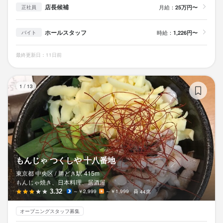
店長候補
月給：
25万円〜
正社員
ホールスタッフ
時給：
1,226円〜
バイト
最終更新日：11日前
も
1
/
13
もんじゃ つくしや 十八番地
東京都 中央区 /
勝どき
駅
415m
もんじゃ焼き、日本料理、居酒屋
3.32
～￥2,999
～￥1,999
44席
オープニングスタッフ募集