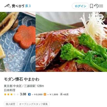
応募画面へ進む
応募画面へ進む
応募画面へ進む
メニュー
ログイン
3
/
13
モダン懐石 やまかわ
正社員
ログイン・無料会員登録
調理師・調理スタッフ
調理師・調理スタッフ
食べログ求人TOP
月給
350,000円〜500,000円
求人検索
ボーナス・賞与あり
昇給あり
寮・社宅あり(住み込み)
交通費支給
インセンティブあり
マイページ管理
試用期間
閲覧履歴
試用期間1ヶ月同条件
モダン懐石 やまかわ
東京都 中央区 /
三越前
駅
128m
気になる求人
固定残業代
日本料理
残業ほぼなし
3.08
～￥9,999
～￥1,999
48席
検索履歴・保存した条件
給与補足
個人経営
オープニングスタッフ募集