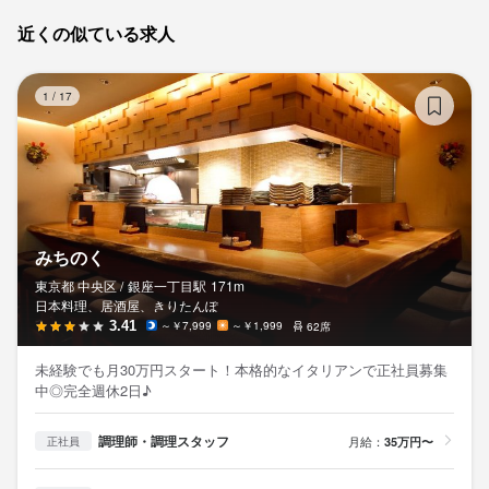
近くの似ている求人
み
1
/
17
みちのく
東京都 中央区 /
銀座一丁目
駅
171m
日本料理、居酒屋、きりたんぽ
3.41
～￥7,999
～￥1,999
62席
未経験でも月30万円スタート！本格的なイタリアンで正社員募集
中◎完全週休2日♪
調理師・調理スタッフ
月給：
35万円〜
正社員