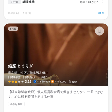
調理補助
月給：
31万円〜
正社員
最終更新日：11日前
他2件
銀
1
/
20
銀座 とまりぎ
東京都 中央区 /
東銀座
駅
68m
日本料理、日本酒バー、海鮮
3.19
～￥19,999
～￥3,999
12席
【独立希望者歓迎】個人経営和食店で働きませんか？ 一皿ではな
く、心に残る時間を届ける仕事
小さなお店