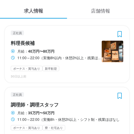
応募履歴
昇給随時、賞与年1回業績に応じて、毎月インセンティブ有り
3
 / 
3
求人情報
店舗情報
WEB履歴書
モダン懐石 やまかわ
モダン懐石 やまかわ
正社員
アルバイト・パート
勤務時間
料理長候補
調理師・調理スタッフ
スカウト・メルマガ受信設定
正社員
11:00～22:00（実働8h・休憩2h以上・シフト制・残業ほぼなし
料理長候補
ヘルプ・お問い合わせフォーム
終電考慮あり
時短社員制度あり
残業月20時間以下
長期勤務歓迎
料理長候補
調理師・調理スタッフ
月給：
40万円〜80万円
11:00～22:00（実働8h以内・休憩2h以上・残業ほなし）
掲載をご検討の店舗様へ
月給
時給
400,000円〜800,000円
1,600円〜2,000円
休日・休暇
食べログ求人PRESS
ボーナス・賞与あり
新卒歓迎
ボーナス・賞与あり
昇給あり
交通費支給
昇給あり
インセンティブあり
交通費支給
インセンティブあり
30日以上前
隔週2日制、連休取得可
プライバシーポリシー
研修期間
夏季休暇あり
特別休暇あり
利用規約
勤務時間
試用期間1ヶ月同条件
正社員
企業情報
11:00～22:00（実働8h以内・休憩2h以上・残業ほなし）
調理師・調理スタッフ
給与補足
待遇
終電考慮あり
時短社員制度あり
残業月20時間以下
長期勤務歓迎
シフト制
昇給随時あり
月給：
35万円〜50万円
・契約期間の定めなし

11:00～22:00（実働8h・休憩2h以上・シフト制・残業ほぼなし
・社会保険完備（厚生年金、雇用保険、健康保険、労災保険）

ボーナス・賞与あり
寮・社宅あり
・受動喫煙防止措置：屋内原則禁煙（喫煙専用室あり）

休日・休暇