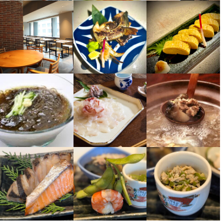
仕事内容
特徴
店名
【料理長候補】

モダン懐石 やまかわ
学歴不問
未経験者歓迎
独立希望者歓迎
フリーター歓迎
大学生歓迎
開店前の仕込み、料理の調理、盛り付け、洗い場などの調理業務
高校生歓迎
留学生歓迎
主婦・主夫歓迎
女性活躍中
ブランクOK
全般をお任せします。

オープニングスタッフ募集
駅チカ(徒歩5分以内)
スタッフの平均年齢20代
勤務地
応募者全員と面接
面接1回
即日勤務OK
将来的には、料理長候補として、仕入れ、食材管理、メニュー開
東京都中央区日本橋室町2-2-1 コレド室町1 4F re:dine
発、他の調理スタッフへの指導・育成などの業務もお任せしま
す。
仕事内容
連絡先
0501-722-6304
【調理スタッフ】

開店前の仕込み、料理の調理、盛り付け、洗い場などの調理業務
法人名・事業者名
全般をお任せします。

モダン懐石やまかわ
将来的には、料理長候補として、仕入れ、食材管理、メニュー開
店名
発、他の調理スタッフへの指導・育成などの業務もお任せしま
モダン懐石 やまかわ
す。
最終更新日2025/05/16
勤務地
東京都中央区日本橋室町2-2-1 コレド室町1 4F re:dine