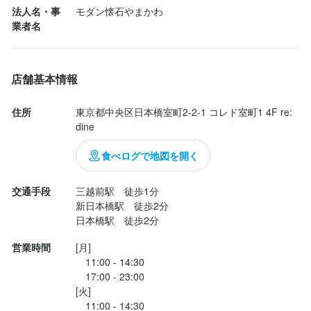
る事ができました。焼き魚は鮭とサワラ。どちらも油がのってい
法人名・事
モダン懐石やまかわ
勤務地
て、しっとりと肉厚で美味しかったです。

業者名
東京都中央区日本橋室町2-2-1 コレド室町1 4F re:dine
夜行くと1万円を超える高級店ですが、ランチはリーズナブルでと
ても美味しい食事を頂けます。また期待と思います。ご馳走さま
連絡先
でした。
店舗基本情報
0501-722-6304
住所
東京都中央区日本橋室町2-2-1 コレド室町1 4F re:
法人名・事業者名
dine
モダン懐石やまかわ
食べログで地図を開く
最終更新日2025/05/16
交通手段
三越前駅　徒歩1分

新日本橋駅　徒歩2分

日本橋駅　徒歩2分
営業時間
[月]

　11:00 - 14:30

　17:00 - 23:00

[火]

　11:00 - 14:30
