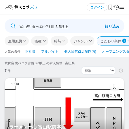
メニュー
ログイン
絞り込み
富山県 食べログ評価 3.5以上
ログイン・無料会員登録
雇用形態
職種
給与
ジャンル
こだわり条件
1
食べログ求人TOP
正社員
アルバイト
個人経営(2店舗以内)
オープニングス
人気の条件
飲食店 食べログ評価 3.5以上 の求人情報 - 富山県
求人検索
7
件
マイページ管理
ラ
1
/
13
閲覧履歴
気になる求人
検索履歴・保存した条件
ラーメン一心 富山駅前本店