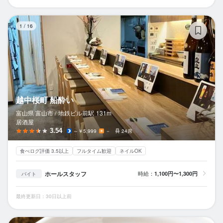
越
1
/
16
越中桜町 船酔い
富山県 富山市 /
地鉄ビル前
駅
131m
居酒屋
3.54
～￥5,999
－
24席
食べログ評価 3.5以上
フルタイム歓迎
ネイルOK
ホールスタッフ
時給：
1,100円〜1,300円
バイト
最終更新日：30日以上前
ら