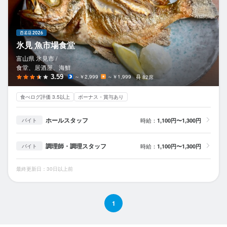
氷見 魚市場食堂
富山県 氷見市 /
食堂、居酒屋、海鮮
3.59
～￥2,999
～￥1,999
82席
食べログ評価 3.5以上
ボーナス・賞与あり
ホールスタッフ
時給：
1,100円〜1,300円
バイト
調理師・調理スタッフ
時給：
1,100円〜1,300円
バイト
最終更新日：30日以上前
1