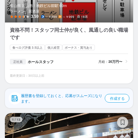
応募履歴
富山県 富山市 /
地鉄ビル前
駅
69m
ラーメン、居酒屋
WEB履歴書
3.59
～￥999
～￥999
18席
資格不問！スタッフ同士仲が良く、風通しの良い職場
スカウト・メルマガ受信設定
です
ヘルプ・お問い合わせフォーム
食べログ評価 3.5以上
個人経営
ボーナス・賞与あり
掲載をご検討の店舗様へ
ホールスタッフ
月給：
20万円〜
正社員
食べログ求人PRESS
最終更新日：30日以上前
プライバシーポリシー
利用規約
履歴書を登録しておくと、応募がスムーズになり
作成する
ます。
企業情報
醍
1
/
13