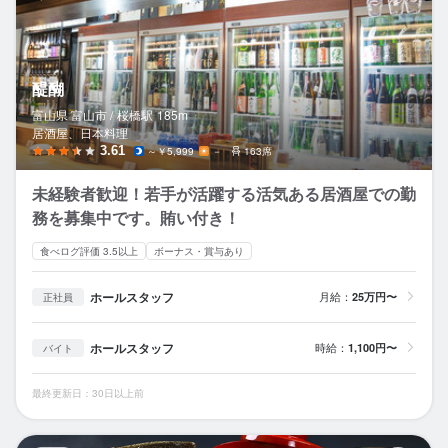
醍醐
富山県 富山市 /
桜橋
駅
185m
居酒屋、日本料理
3.61
～￥5,999
－
163席
未経験者歓迎！若手が活躍する活気ある居酒屋での勤
務を募集中です。賄い付き！
食べログ評価 3.5以上
ボーナス・賞与あり
ホールスタッフ
月給：
25万円〜
正社員
ホールスタッフ
時給：
1,100円〜
バイト
最終更新日：30日以上前
海