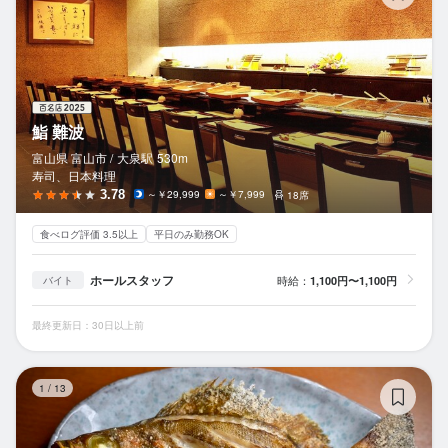
鮨 難波
富山県 富山市 /
大泉
駅
530m
寿司、日本料理
3.78
～￥29,999
～￥7,999
18席
食べログ評価 3.5以上
平日のみ勤務OK
ホールスタッフ
時給：
1,100円〜1,100円
バイト
最終更新日：30日以上前
氷
1
/
13