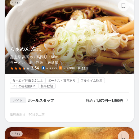
1
/
13
らぁめん 次元
富山県 高岡市 /
高岡
駅
160m
ラーメン、郷土料理、居酒屋
3.54
～￥999
～￥999
22席
食べログ評価 3.5以上
ボーナス・賞与あり
フルタイム歓迎
平日のみ勤務OK
新卒歓迎
ホールスタッフ
時給：
1,070円〜1,500円
バイト
最終更新日：30日以上前
鮨
1
/
17