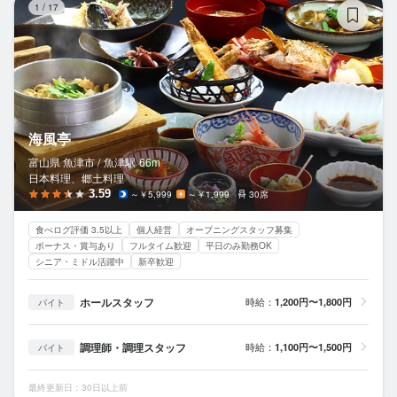
1
/
17
海風亭
富山県 魚津市 /
魚津
駅
66m
日本料理、郷土料理
3.59
～￥5,999
～￥1,999
30席
食べログ評価 3.5以上
個人経営
オープニングスタッフ募集
ボーナス・賞与あり
フルタイム歓迎
平日のみ勤務OK
シニア・ミドル活躍中
新卒歓迎
ホールスタッフ
時給：
1,200円〜1,800円
バイト
調理師・調理スタッフ
時給：
1,100円〜1,500円
バイト
最終更新日：30日以上前