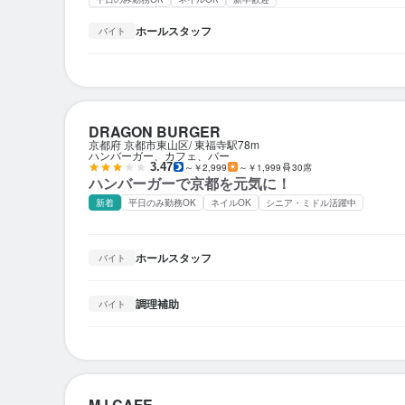
ホールスタッフ
バイト
DRAGON BURGER
京都府 京都市東山区
東福寺駅
78m
ハンバーガー、カフェ、バー
3.47
～￥2,999
～￥1,999
30席
ハンバーガーで京都を元気に！
新着
平日のみ勤務OK
ネイルOK
シニア・ミドル活躍中
ホールスタッフ
バイト
調理補助
バイト
MJ CAFE