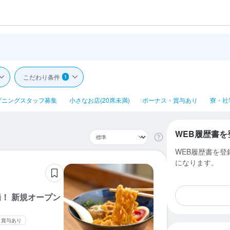
こだわり条件
1
プニングスタッフ募集
小さなお店(20席未満)
ボーナス・賞与あり
寮・社
WEB履歴書を
WEB履歴書を
になります。
！ 新規オープン
・賞与あり