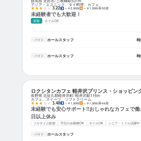
群馬県 太田市
三枚橋駅
531m
アジア・エスニック、タイ料理、カフェ
3.22
～￥2,999
～￥1,999
50席
未経験者でも大歓迎！
新着
ネイルOK
ホールスタッフ
時
バイト
ホールスタッフ
時
バイト
ロクシタンカフェ 軽井沢プリンス・ショッピン
長野県 北佐久郡軽井沢町
軽井沢駅
116m
カフェ、スイーツ、ソフトクリーム
3.48
～￥1,999
～￥1,999
44席
未経験でも安心サポート!!おしゃれなカフェで働
日以上休み
フルタイム歓迎
平日のみ勤務OK
ネイルOK
シニア・ミドル活躍中
ホールスタッフ
バイト