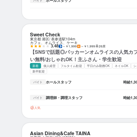
ホールスタッフ
バイト
Sweet Check
東京都 港区
表参道駅
104m
カフェ、オムライス、ケーキ
3.48
～￥1,999
～￥1,999
26席
【SNSで話題◎パッカーンオムライスの人気カ
い無料/おしゃれOK！主ふさん・学生歓迎
新着
個人経営
フルタイム歓迎
平日のみ勤務OK
ネイルOK
シ
新卒歓迎
ホールスタッフ
時給
1,
バイト
調理師・調理スタッフ
時給
1,
バイト
人気
Asian Dining&Cafe TAINA