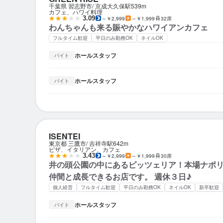
千葉県 習志野市
京成大久保駅
539m
カフェ、ハワイ料理
3.09
～￥2,999
～￥1,999
32席
わんちゃんも来る賑やかなハワイアンカフェ
フルタイム歓迎
平日のみ勤務OK
ネイルOK
ホールスタッフ
バイト
ホールスタッフ
バイト
ISENTEI
東京都 三鷹市
吉祥寺駅
642m
ピザ、イタリアン、カフェ
3.43
～￥2,999
～￥1,999
30席
井の頭公園の中にあるピッツェリア！本場ナポ
仲間と成長できるお店です。 週休３日♪
個人経営
フルタイム歓迎
平日のみ勤務OK
ネイルOK
新卒歓迎
ホールスタッフ
バイト