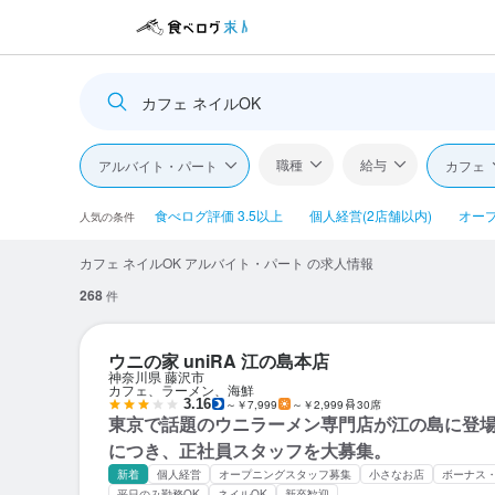
カフェ ネイルOK
職種
給与
アルバイト・パート
カフェ
食べログ評価 3.5以上
個人経営(2店舗以内)
オー
人気の条件
カフェ ネイルOK アルバイト・パート の求人情報
268
件
ウニの家 uniRA 江の島本店
神奈川県 藤沢市
カフェ、ラーメン、海鮮
3.16
～￥7,999
～￥2,999
30席
東京で話題のウニラーメン専門店が江の島に登場
につき、正社員スタッフを大募集。
新着
個人経営
オープニングスタッフ募集
小さなお店
ボーナス
平日のみ勤務OK
ネイルOK
新卒歓迎