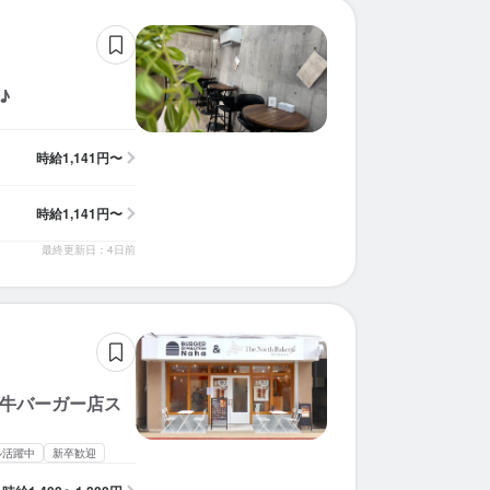
♪
時給
1,141円〜
時給
1,141円〜
最終更新日：4日前
和牛バーガー店ス
ル活躍中
新卒歓迎