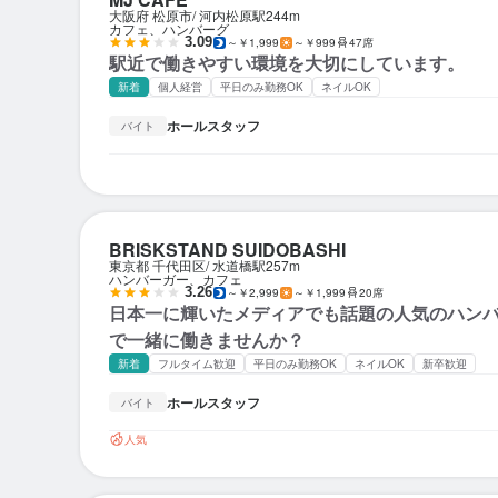
大阪府 松原市
河内松原駅
244m
カフェ、ハンバーグ
3.09
～￥1,999
～￥999
47席
駅近で働きやすい環境を大切にしています。
新着
個人経営
平日のみ勤務OK
ネイルOK
ホールスタッフ
バイト
BRISKSTAND SUIDOBASHI
東京都 千代田区
水道橋駅
257m
ハンバーガー、カフェ
3.26
～￥2,999
～￥1,999
20席
日本一に輝いたメディアでも話題の人気のハン
で一緒に働きませんか？
新着
フルタイム歓迎
平日のみ勤務OK
ネイルOK
新卒歓迎
ホールスタッフ
バイト
人気