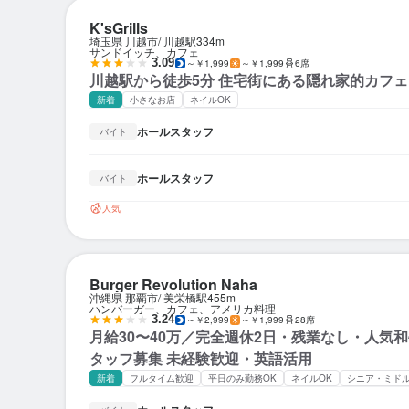
K'sGrills
埼玉県 川越市
川越駅
334m
サンドイッチ、カフェ
3.09
～￥1,999
～￥1,999
6席
川越駅から徒歩5分 住宅街にある隠れ家的カフェ
新着
小さなお店
ネイルOK
ホールスタッフ
バイト
ホールスタッフ
バイト
人気
Burger Revolution Naha
沖縄県 那覇市
美栄橋駅
455m
ハンバーガー、カフェ、アメリカ料理
3.24
～￥2,999
～￥1,999
28席
月給30〜40万／完全週休2日・残業なし・人気
タッフ募集 未経験歓迎・英語活用
新着
フルタイム歓迎
平日のみ勤務OK
ネイルOK
シニア・ミド