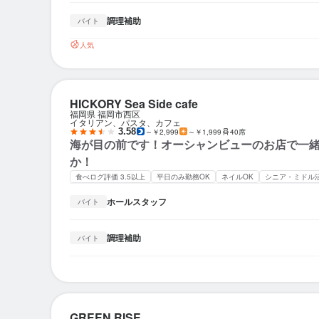
調理補助
バイト
人気
HICKORY Sea Side cafe
福岡県 福岡市西区
イタリアン、パスタ、カフェ
3.58
～￥2,999
～￥1,999
40席
海が目の前です！オーシャンビューのお店で一
か！
食べログ評価 3.5以上
平日のみ勤務OK
ネイルOK
シニア・ミドル
ホールスタッフ
バイト
調理補助
バイト
GREEN RISE