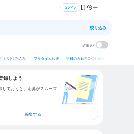
ログイン
絞り込み
詳細表示
宅あり(住み込み)
フルタイム歓迎
平日のみ勤務OK(土日休み)
シニア・
登録しよう
登録しておくと、応募がスムーズ
編集する