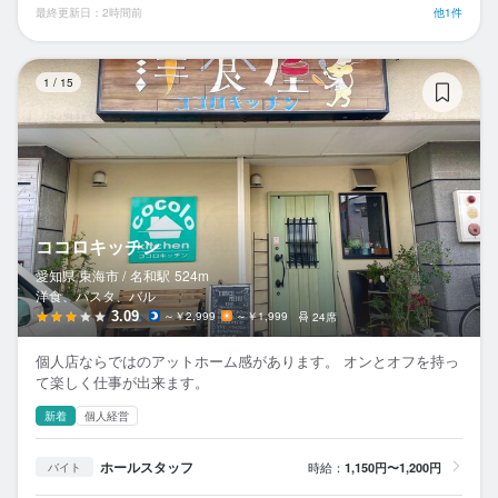
最終更新日：2時間前
他1件
コ
1
/
15
ココロキッチン
愛知県 東海市 /
名和
駅
524m
洋食、パスタ、バル
3.09
～￥2,999
～￥1,999
24席
個人店ならではのアットホーム感があります。 オンとオフを持っ
て楽しく仕事が出来ます。
新着
個人経営
ホールスタッフ
時給：
1,150円〜1,200円
バイト