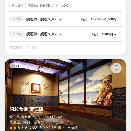
個人経営
平日のみ勤務OK
ネイルOK
調理師・調理スタッフ
時給：
1,140円〜1,500円
バイト
調理師・調理スタッフ
時給：
1,200円〜
バイト
最終更新日：10日前
昭
1
/
13
昭和食堂 蟹江店
愛知県 海部郡蟹江町 /
蟹江
駅
346m
居酒屋、海鮮、焼き鳥
3.03
～￥3,999
－
98席