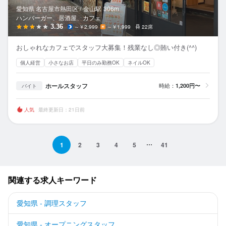
愛知県 名古屋市熱田区 /
金山
駅
306m
ハンバーガー、居酒屋、カフェ
3.36
～￥2,999
～￥1,999
22席
おしゃれなカフェでスタッフ大募集！残業なし◎賄い付き(^^)
個人経営
小さなお店
平日のみ勤務OK
ネイルOK
ホールスタッフ
時給：
1,200円〜
バイト
人気
最終更新日：21日前
1
2
3
4
5
41
関連する求人キーワード
愛知県 - 調理スタッフ
愛知県 - オープニングスタッフ