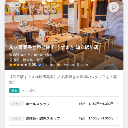
炭
1
/
23
炭火野菜巻き串と餃子 うずまき 知立駅前店
愛知県 知立市 /
知立
駅
46m
居酒屋、焼き鳥、餃子
3.08
～￥3,999
～￥2,999
170席
【知立駅すぐ＃経験者募集】人気串焼き居酒屋のスタッフを大募
集*
新着
ネイルOK
ホールスタッフ
時給：
1,150円〜1,300円
バイト
調理師・調理スタッフ
時給：
1,150円〜1,300円
バイト