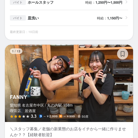
ホールスタッフ
時給：
1,250円〜1,500円
バイト
皿洗い
時給：
1,150円〜
バイト
最終更新日：10日前
FA
1
/
13
FANNY
愛知県 名古屋市中区 /
丸の内
駅
158m
喫茶店、居酒屋
3.3
～￥2,999
～￥999
50席
＼スタッフ募集／老舗の新業態のお店をイチから一緒に作りませ
んか？？【経験者歓迎】