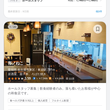
ホールスタッフ
時給：
1,140円〜1,160円
バイト
最終更新日：9日前
他3件
宵
1
/
20
宵ノねこ
愛知県 名古屋市東区 /
車道
駅
781m
居酒屋、親子丼、ろばた焼き
3.59
～￥7,999
～￥4,999
22席
ホールスタッフ募集｜飲食経験者のみ。落ち着いたお客様が中心
の和食店です。
食べログ評価 3.5以上
個人経営
フルタイム歓迎