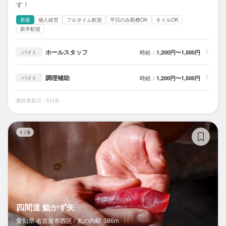
す！
新着
個人経営
フルタイム歓迎
平日のみ勤務OK
ネイルOK
新卒歓迎
ホールスタッフ
時給：
1,200円〜1,500円
バイト
調理補助
時給：
1,200円〜1,500円
バイト
最終更新日：5日前
四
1
/
6
四間道 鮨かず矢
愛知県 名古屋市西区 /
丸の内
駅
386m