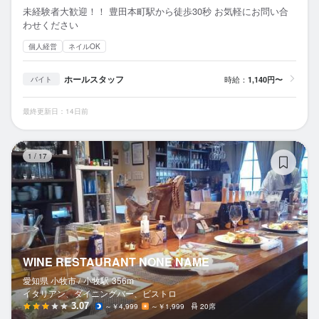
未経験者大歓迎！！ 豊田本町駅から徒歩30秒 お気軽にお問い合
わせください
個人経営
ネイルOK
ホールスタッフ
時給：
1,140円〜
バイト
最終更新日：14日前
WI
1
/
17
WINE RESTAURANT NONE NAME
愛知県 小牧市 /
小牧
駅
356m
イタリアン、ダイニングバー、ビストロ
3.07
～￥4,999
～￥1,999
20席