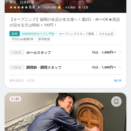
寿司、日本料理
0.0
～￥29,999
～￥9,999
12席
【オープニング】福岡の名店が名古屋へ！週2日・4h〜OK★英語
が話せる方は時給＋100円！
新着
2026年9月オープン予定
オープニングスタッフ募集
小さなお店
平日のみ勤務OK
新卒歓迎
ホールスタッフ
時給：
1,400円〜
バイト
調理師・調理スタッフ
時給：
1,400円〜
バイト
最終更新日：5日前
他1件
長
1
/
21