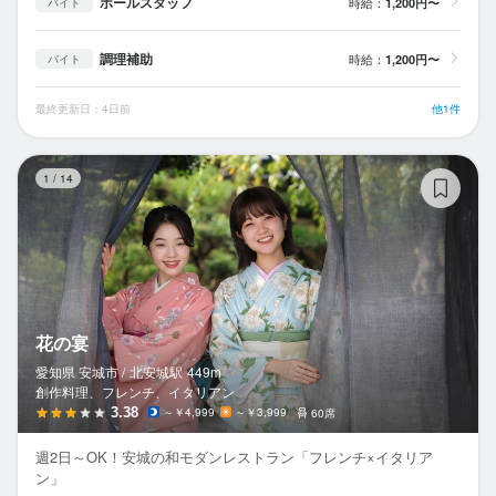
ホールスタッフ
時給：
1,200円〜
バイト
調理補助
時給：
1,200円〜
バイト
最終更新日：4日前
他1件
花
1
/
14
花の宴
愛知県 安城市 /
北安城
駅
449m
創作料理、フレンチ、イタリアン
3.38
～￥4,999
～￥3,999
60席
週2日～OK！安城の和モダンレストラン「フレンチ×イタリア
ン」