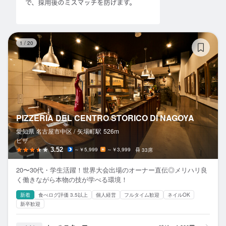
PI
1
/
20
PIZZERIA DEL CENTRO STORICO DI NAGOYA
愛知県 名古屋市中区 /
矢場町
駅
526m
ピザ
3.52
～￥5,999
～￥3,999
33席
20〜30代・学生活躍！世界大会出場のオーナー直伝◎メリハリ良
く働きながら本物の技が学べる環境！
新着
食べログ評価 3.5以上
個人経営
フルタイム歓迎
ネイルOK
新卒歓迎