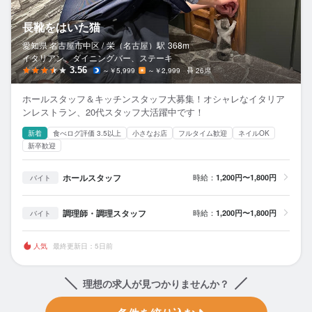
長靴をはいた猫
愛知県 名古屋市中区 /
栄（名古屋）
駅
368m
イタリアン、ダイニングバー、ステーキ
3.56
～￥5,999
～￥2,999
26席
ホールスタッフ＆キッチンスタッフ大募集！オシャレなイタリア
ンレストラン、20代スタッフ大活躍中です！
新着
食べログ評価 3.5以上
小さなお店
フルタイム歓迎
ネイルOK
新卒歓迎
ホールスタッフ
時給：
1,200円〜1,800円
バイト
調理師・調理スタッフ
時給：
1,200円〜1,800円
バイト
人気
最終更新日：5日前
理想の求人が見つかりませんか？