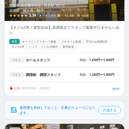
応募履歴
愛知県 名古屋市中区 /
伏見
駅
587m
居酒屋、焼き鳥、餃子
WEB履歴書
3.34
～￥3,999
～￥2,999
100席
【ネイルOK！髪型自由】居酒屋店でスタッフ募集中◎まかないあ
スカウト・メルマガ受信設定
り
新着
オープニングスタッフ募集
フルタイム歓迎
平日のみ勤務OK
ヘルプ・お問い合わせフォーム
ネイルOK
シニア・ミドル活躍中
新卒歓迎
掲載をご検討の店舗様へ
ホールスタッフ
時給：
1,230円〜1,500円
バイト
食べログ求人PRESS
調理師・調理スタッフ
時給：
1,230円〜1,500円
バイト
プライバシーポリシー
利用規約
人気
最終更新日：2時間前
他3件
企業情報
履歴書を登録しておくと、応募がスムーズになり
作成する
ます。
地