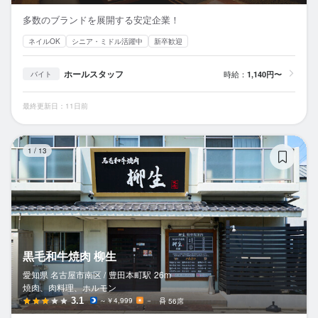
多数のブランドを展開する安定企業！
ネイルOK
シニア・ミドル活躍中
新卒歓迎
ホールスタッフ
時給：
1,140円〜
バイト
最終更新日：11日前
黒
1
/
13
黒毛和牛焼肉 柳生
愛知県 名古屋市南区 /
豊田本町
駅
26m
焼肉、肉料理、ホルモン
3.1
～￥4,999
－
56席