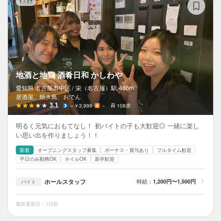
1
/
17
地酒と地鶏 酒肴日和 かしわや
愛知県 名古屋市中区 /
栄（名古屋）
駅
486m
居酒屋、焼き鳥、おでん
3.1
～￥3,999
－
108席
明るく元気におもてなし！ 初バイトの子も大歓迎◎ 一緒に楽し
い思い出を作りましょう！！
新着
オープニングスタッフ募集
ボーナス・賞与あり
フルタイム歓迎
平日のみ勤務OK
ネイルOK
新卒歓迎
ホールスタッフ
時給：
1,200円〜1,500円
バイト
最終更新日：1日前