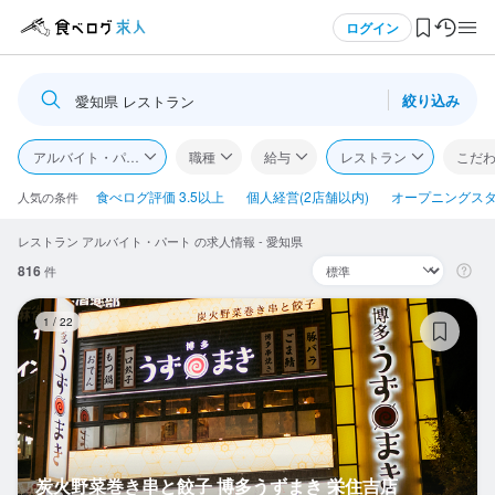
メニュー
ログイン
絞り込み
愛知県 レストラン
ログイン・無料会員登録
アルバイト・パート
職種
給与
レストラン
こだ
食べログ求人TOP
食べログ評価 3.5以上
個人経営(2店舗以内)
オープニングス
人気の条件
レストラン アルバイト・パート の求人情報 - 愛知県
求人検索
816
件
マイページ管理
炭
1
/
22
閲覧履歴
気になる求人
検索履歴・保存した条件
炭火野菜巻き串と餃子 博多うずまき 栄住吉店