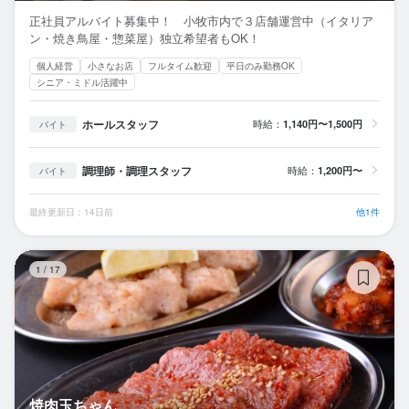
正社員アルバイト募集中！ 小牧市内で３店舗運営中（イタリア
ン・焼き鳥屋・惣菜屋）独立希望者もOK！
個人経営
小さなお店
フルタイム歓迎
平日のみ勤務OK
シニア・ミドル活躍中
ホールスタッフ
時給：
1,140円〜1,500円
バイト
調理師・調理スタッフ
時給：
1,200円〜
バイト
最終更新日：14日前
他1件
焼
1
/
17
焼肉玉ちゃん