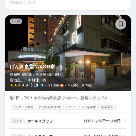
最終更新日：6日前
げ
1
/
13
げんき食堂 WAKU家
愛知県 豊田市 /
三河豊田
駅
647m
居酒屋、日本料理、鍋
3.18
～￥2,999
～￥1,999
70席
週1日～OK！ホテル内飲食店でのホール接客スタッフ♪
フルタイム歓迎
平日のみ勤務OK
シニア・ミドル活躍中
新卒歓迎
ホールスタッフ
時給：
1,160円〜1,160円
バイト