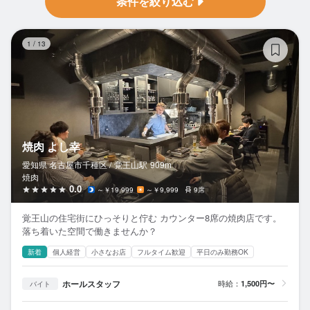
条件を絞り込む
焼
1
/
13
焼肉 よし幸
愛知県 名古屋市千種区 /
覚王山
駅
909m
焼肉
0.0
～￥19,999
～￥9,999
9席
覚王山の住宅街にひっそりと佇む カウンター8席の焼肉店です。
落ち着いた空間で働きませんか？
新着
個人経営
小さなお店
フルタイム歓迎
平日のみ勤務OK
ホールスタッフ
時給：
1,500円〜
バイト