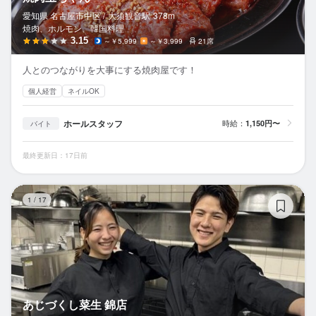
愛知県 名古屋市中区 /
大須観音
駅
378m
焼肉、ホルモン、韓国料理
3.15
～￥5,999
～￥3,999
21席
人とのつながりを大事にする焼肉屋です！
個人経営
ネイルOK
ホールスタッフ
時給：
1,150円〜
バイト
最終更新日：17日前
あ
1
/
17
あじづくし菜生 錦店