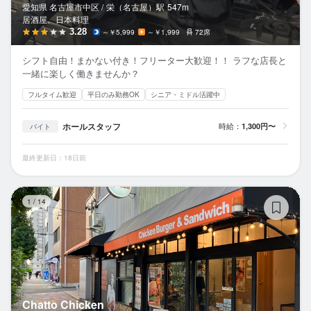
愛知県 名古屋市中区 /
栄（名古屋）
駅
547m
居酒屋、日本料理
3.28
～￥5,999
～￥1,999
72席
シフト自由！まかない付き！フリーター大歓迎！！ ラフな店長と
一緒に楽しく働きませんか？
フルタイム歓迎
平日のみ勤務OK
シニア・ミドル活躍中
ホールスタッフ
時給：
1,300円〜
バイト
最終更新日：18日前
Ch
1
/
14
Chatto Chicken