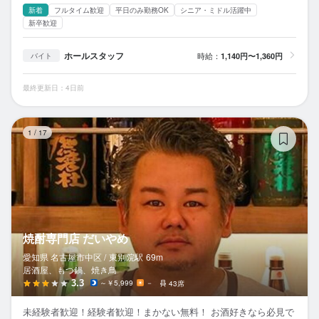
新着
フルタイム歓迎
平日のみ勤務OK
シニア・ミドル活躍中
新卒歓迎
ホールスタッフ
時給：
1,140円〜1,360円
バイト
最終更新日：4日前
焼
1
/
17
焼酎専門店 だいやめ
愛知県 名古屋市中区 /
東別院
駅
69m
居酒屋、もつ鍋、焼き鳥
3.3
～￥5,999
－
43席
未経験者歓迎！経験者歓迎！まかない無料！ お酒好きなら必見で