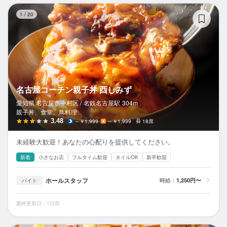
名
1
/
20
名古屋コーチン親子丼 酉しみず
愛知県 名古屋市中村区 /
名鉄名古屋
駅
304m
親子丼、食堂、鳥料理
3.48
～￥1,999
～￥1,999
18席
未経験大歓迎！あなたの心配りを提供してください。
新着
小さなお店
フルタイム歓迎
ネイルOK
新卒歓迎
ホールスタッフ
時給：
1,250円〜
バイト
最終更新日：1日前