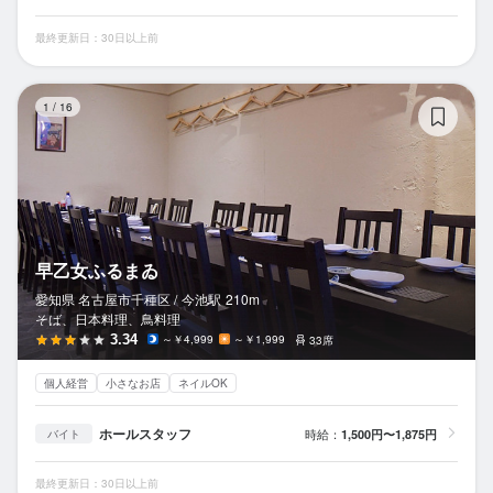
最終更新日：30日以上前
早
1
/
16
早乙女ふるまゐ
愛知県 名古屋市千種区 /
今池
駅
210m
そば、日本料理、鳥料理
3.34
～￥4,999
～￥1,999
33席
個人経営
小さなお店
ネイルOK
ホールスタッフ
時給：
1,500円〜1,875円
バイト
最終更新日：30日以上前