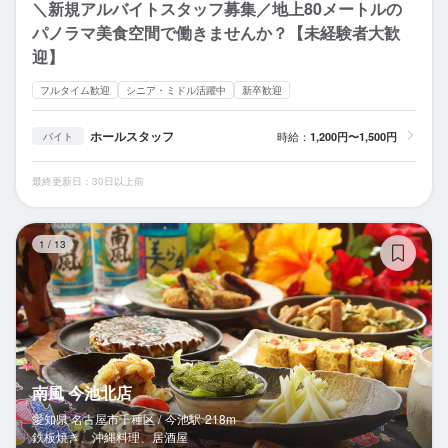
＼新規アルバイトスタッフ募集／地上80メートルの
パノラマ美食空間で働きませんか？【未経験者大歓
迎】
フルタイム歓迎
シニア・ミドル活躍中
新卒歓迎
ホールスタッフ
時給：
1,200円〜1,500円
バイト
最終更新日：30日以上前
南
1
/
13
南風 今池北店
愛知県 名古屋市千種区 /
今池
駅
218m
鉄板焼き、沖縄料理、居酒屋