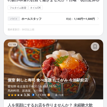
フルタイム歓迎
ネイルOK
ホールスタッフ
時給：
1,140円〜1,500円
バイト
最終更新日：30日以上前
個
1
/
19
個室 刺しと寿司 食べ放題 たてがみ 今池駅前店
愛知県 名古屋市千種区 /
今池
駅
167m
馬肉料理、居酒屋、もつ鍋
3.36
～￥4,999
－
70席
人を笑顔にするお店を作りませんか？ 未経験大歓