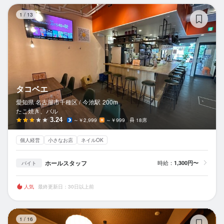
タ
1
/
13
タコベエ
愛知県 名古屋市千種区 /
今池
駅
200m
たこ焼き、バル
3.24
～￥2,999
～￥999
18席
個人経営
小さなお店
ネイルOK
ホールスタッフ
時給：
1,300円〜
バイト
人気
最終更新日：30日以上前
筒
1
/
16