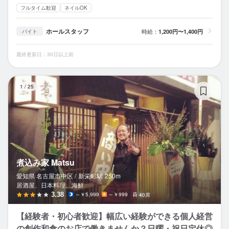
フルタイム歓迎
ネイルOK
ホールスタッフ
時給：
1,200円〜1,400円
バイト
最終更新日：30日以上前
煮
1
/
25
煮込み家 Matsu
愛知県 名古屋市中区 /
新栄町
駅
250m
居酒屋、日本料理、海鮮
3.38
～￥5,999
～￥999
40席
【経験者・初心者歓迎】幅広い経験ができる個人経営
の創作和食のお店で働きませんか？日曜・祝日定休◎