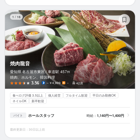
焼
1
/
16
焼肉龍音
愛知県 名古屋市東区 /
車道
駅
457m
焼肉、ホルモン、韓国料理
3.56
～￥4,999
－
42席
食べログ評価 3.5以上
個人経営
フルタイム歓迎
平日のみ勤務OK
ネイルOK
新卒歓迎
ホールスタッフ
時給：
1,140円〜1,400円
バイト
最終更新日：30日以上前