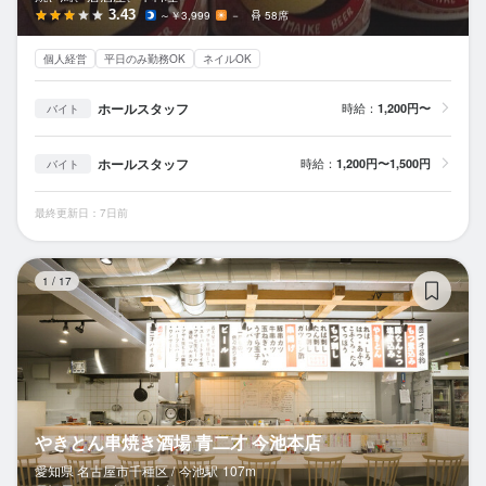
3.43
～￥3,999
－
58席
個人経営
平日のみ勤務OK
ネイルOK
ホールスタッフ
時給：
1,200円〜
バイト
ホールスタッフ
時給：
1,200円〜1,500円
バイト
最終更新日：7日前
や
1
/
17
やきとん串焼き酒場 青二才 今池本店
愛知県 名古屋市千種区 /
今池
駅
107m