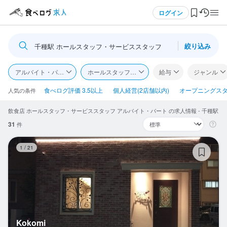
メニュー
ログイン
絞り込み
千種駅 ホールスタッフ・サービススタッフ
ログイン・無料会員登録
アルバイト・パート
ホールスタッフ・サービススタッフ
給与
ジャンル
食べログ求人TOP
食べログ評価 3.5以上
個人経営(2店舗以内)
オープニングス
人気の条件
飲食店 ホールスタッフ・サービススタッフ アルバイト・パート の求人情報 - 千種駅
求人検索
31
件
マイページ管理
Ko
1
/
21
閲覧履歴
気になる求人
検索履歴・保存した条件
Kokomi