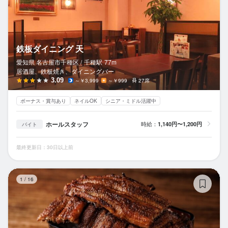
鉄板ダイニング 天
愛知県 名古屋市千種区 /
千種
駅
77m
居酒屋、鉄板焼き、ダイニングバー
3.09
～￥3,999
～￥999
27席
ボーナス・賞与あり
ネイルOK
シニア・ミドル活躍中
ホールスタッフ
時給：
1,140円〜1,200円
バイト
最終更新日：30日以上前
昼
1
/
16