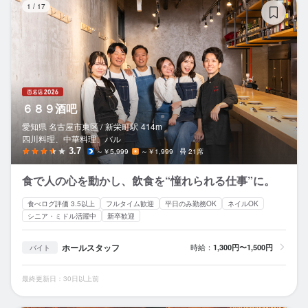
1
/
17
６８９酒吧
愛知県 名古屋市東区 /
新栄町
駅
414m
四川料理、中華料理、バル
3.7
～￥5,999
～￥1,999
21席
食で人の心を動かし、飲食を“憧れられる仕事”に。
食べログ評価 3.5以上
フルタイム歓迎
平日のみ勤務OK
ネイルOK
シニア・ミドル活躍中
新卒歓迎
ホールスタッフ
時給：
1,300円〜1,500円
バイト
最終更新日：30日以上前