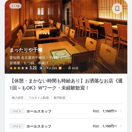
ま
1
/
13
まったりや千種
愛知県 名古屋市千種区 /
千種
駅
270m
居酒屋、もつ鍋、串揚げ
3.21
～￥4,999
－
40席
【休憩・まかない時間も時給あり】お洒落なお店《週
1回～もOK》Wワーク・未経験歓迎！
個人経営
フルタイム歓迎
新卒歓迎
ホールスタッフ
時給：
1,150円〜
バイト
ホールスタッフ
時給：
1,150円〜
バイト