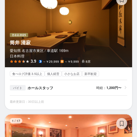
筒井 清寂
愛知県 名古屋市東区 /
車道
駅
169m
日本料理
3.9
～￥29,999
～￥9,999
8席
食べログ評価 3.5以上
個人経営
小さなお店
新卒歓迎
ホールスタッフ
時給：
1,200円〜
バイト
最終更新日：30日以上前
鉄
1
/
17