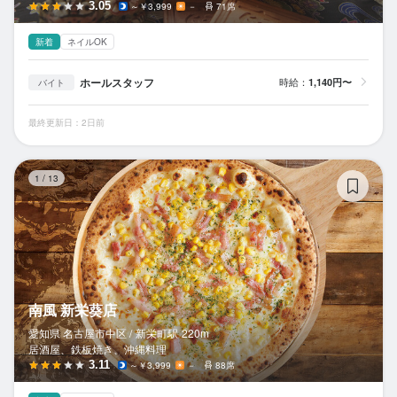
3.05
～￥3,999
－
71席
新着
ネイルOK
ホールスタッフ
時給：
1,140円〜
バイト
最終更新日：2日前
南
1
/
13
南風 新栄葵店
愛知県 名古屋市中区 /
新栄町
駅
220m
居酒屋、鉄板焼き、沖縄料理
3.11
～￥3,999
－
88席