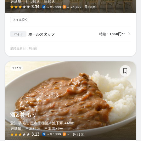
居酒屋、もつ焼き、串焼き
3.34
～￥2,999
～￥1,999
30席
ネイルOK
ホールスタッフ
時給：
1,250円〜
バイト
最終更新日：8日前
酒
1
/
13
酒と肴 もり
愛知県 名古屋市千種区 /
池下
駅
448m
居酒屋、日本料理、日本酒バー
3.13
～￥5,999
－
13席