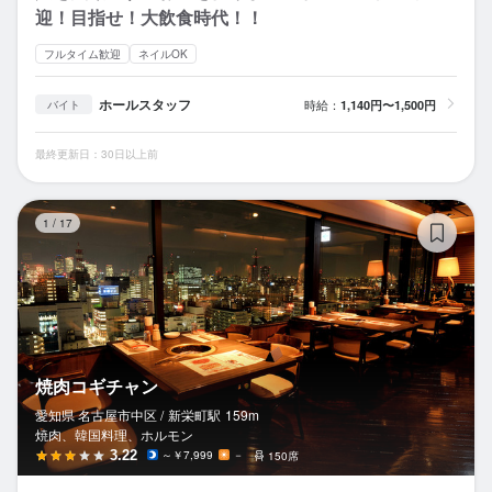
迎！目指せ！大飲食時代！！
フルタイム歓迎
ネイルOK
ホールスタッフ
時給：
1,140円〜1,500円
バイト
最終更新日：30日以上前
焼
1
/
17
焼肉コギチャン
愛知県 名古屋市中区 /
新栄町
駅
159m
焼肉、韓国料理、ホルモン
3.22
～￥7,999
－
150席