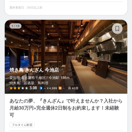
最終更新日：30日以上前
焼
1
/
13
焼き鳥 きんざん 今池店
愛知県 名古屋市千種区 /
今池
駅
186m
焼き鳥、居酒屋、鳥料理
3.08
～￥4,999
－
40席
あなたの夢、『きんざん』で叶えませんか？入社から
月給30万円×完全週休2日制をお約束します！未経験
可
フルタイム歓迎