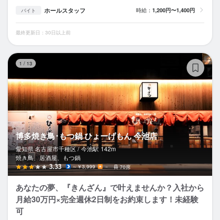
ホールスタッフ
時給：
1,200円〜1,400円
バイト
最終更新日：30日以上前
博
1
/
13
博多焼き鳥･もつ鍋 ひょーげもん 今池店
愛知県 名古屋市千種区 /
今池
駅
142m
焼き鳥、居酒屋、もつ鍋
3.33
～￥3,999
－
70席
あなたの夢、『きんざん』で叶えませんか？入社から
月給30万円×完全週休2日制をお約束します！未経験
可