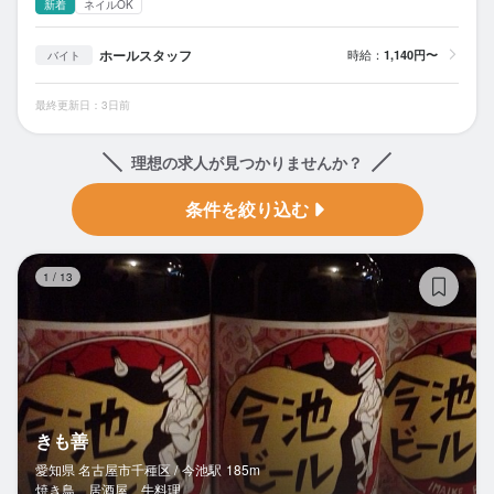
新着
ネイルOK
ホールスタッフ
時給：
1,140円〜
バイト
最終更新日：3日前
理想の求人が見つかりませんか？
条件を絞り込む
き
1
/
13
きも善
愛知県 名古屋市千種区 /
今池
駅
185m
焼き鳥、居酒屋、牛料理