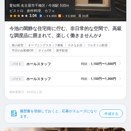
応募履歴
愛知県 名古屋市千種区 /
今池
駅
535m
ビストロ、創作料理、カフェ
WEB履歴書
3.04
～￥4,999
～￥3,999
33席
今池の閑静な住宅街に佇む、非日常的な空間で、高級
スカウト・メルマガ受信設定
な調度品に囲まれて、楽しく働きませんか♪
ヘルプ・お問い合わせフォーム
個人経営
オープニングスタッフ募集
小さなお店
フルタイム歓迎
平日のみ勤務OK
ネイルOK
新卒歓迎
掲載をご検討の店舗様へ
ホールスタッフ
時給：
1,150円〜1,500円
バイト
食べログ求人PRESS
プライバシーポリシー
ホールスタッフ
時給：
1,150円〜1,300円
バイト
利用規約
最終更新日：30日以上前
企業情報
履歴書を登録しておくと、応募がスムーズになり
作成する
ます。
６