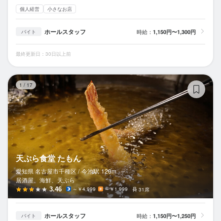
個人経営
小さなお店
ホールスタッフ
時給：
1,150円〜1,300円
バイト
最終更新日：30日以上前
天
1
/
17
天ぷら食堂 たもん
愛知県 名古屋市千種区 /
今池
駅
120m
居酒屋、海鮮、天ぷら
3.46
～￥4,999
～￥1,999
31席
ホールスタッフ
時給：
1,150円〜1,250円
バイト