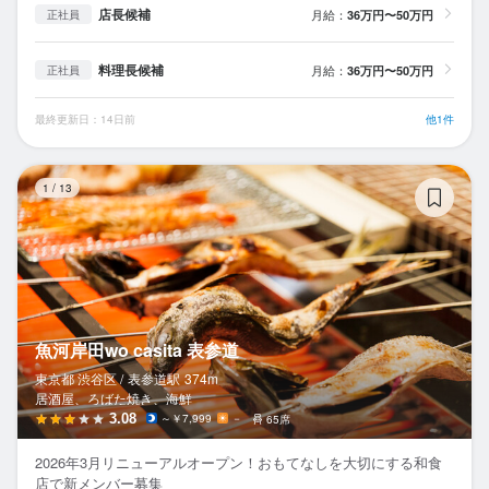
店長候補
月給：
36万円〜50万円
正社員
料理長候補
月給：
36万円〜50万円
正社員
最終更新日：14日前
他1件
魚
1
/
13
魚河岸田wo casita 表参道
東京都 渋谷区 /
表参道
駅
374m
居酒屋、ろばた焼き、海鮮
3.08
～￥7,999
－
65席
2026年3月リニューアルオープン！おもてなしを大切にする和食
店で新メンバー募集