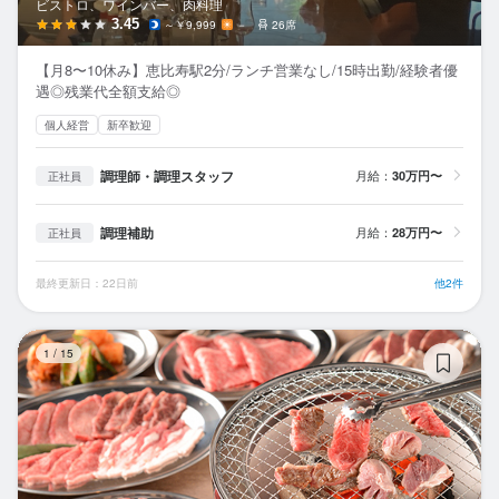
ビストロ、ワインバー、肉料理
3.45
～￥9,999
－
26席
【月8〜10休み】恵比寿駅2分/ランチ営業なし/15時出勤/経験者優
遇◎残業代全額支給◎
個人経営
新卒歓迎
調理師・調理スタッフ
月給：
30万円〜
正社員
調理補助
月給：
28万円〜
正社員
最終更新日：22日前
他2件
和
1
/
15