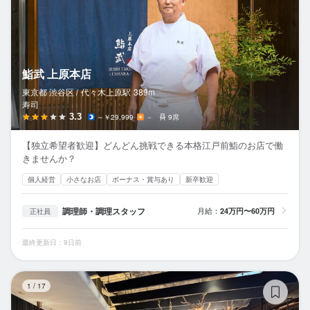
鮨武 上原本店
東京都 渋谷区 /
代々木上原
駅
389m
寿司
3.3
～￥29,999
－
9席
【独立希望者歓迎】どんどん挑戦できる本格江戸前鮨のお店で働
きませんか？
個人経営
小さなお店
ボーナス・賞与あり
新卒歓迎
調理師・調理スタッフ
月給：
24万円〜60万円
正社員
最終更新日：9日前
デ
1
/
17