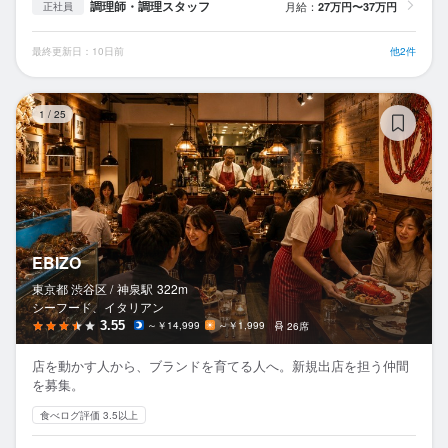
調理師・調理スタッフ
月給：
27万円〜37万円
正社員
最終更新日：10日前
他2件
EB
1
/
25
EBIZO
東京都 渋谷区 /
神泉
駅
322m
シーフード、イタリアン
3.55
～￥14,999
～￥1,999
26席
店を動かす人から、ブランドを育てる人へ。新規出店を担う仲間
を募集。
食べログ評価 3.5以上