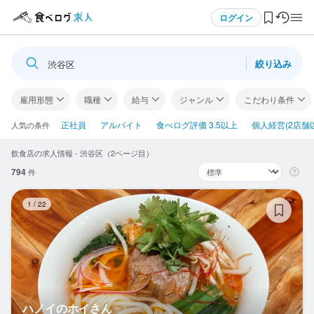
メニュー
ログイン
絞り込み
渋谷区
ログイン・無料会員登録
雇用形態
職種
給与
ジャンル
こだわり条件
食べログ求人TOP
正社員
アルバイト
食べログ評価 3.5以上
個人経営(2店舗
人気の条件
飲食店の求人情報 - 渋谷区（2ページ目）
求人検索
794
件
マイページ管理
ハ
1
/
22
閲覧履歴
気になる求人
検索履歴・保存した条件
ハノイのホイさん