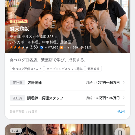
獅天鶏飯
東京都 渋谷区 /
渋谷
駅
328m
シンガポール料理、中華料理、居酒屋
3.58
～￥7,999
～￥1,999
23席
食べログ百名店。繁盛店で学び、成長する。
食べログ評価 3.5以上
オープニングスタッフ募集
新卒歓迎
店長候補
月給：
40万円〜50万円
正社員
調理師・調理スタッフ
月給：
30万円〜36万円
正社員
最終更新日：16日前
他2件
鮨
1
/
21