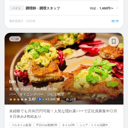
調理師・調理スタッフ
時給：
1,450円〜
バイト
最終更新日：20日前
他1件
bi
1
/
22
bin
東京都 渋谷区 /
恵比寿
駅
203m
バー、ダイニングバー、ジビエ料理
3.47
～￥5,999
－
25席
未経験でも月30万円可能！人気な隠れ家バーで正社員募集中◎月
８日休み♪有給あり
フルタイム歓迎
平日のみ勤務OK
ネイルOK
シニア・ミドル活躍中