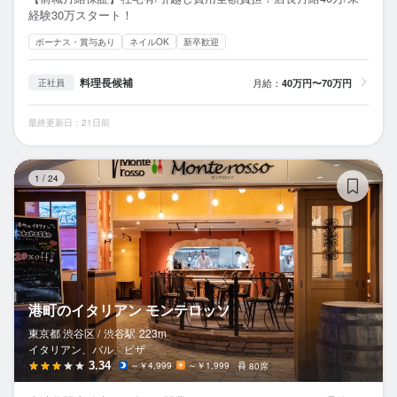
経験30万スタート！
ボーナス・賞与あり
ネイルOK
新卒歓迎
料理長候補
月給：
40万円〜70万円
正社員
最終更新日：21日前
港
1
/
24
港町のイタリアン モンテロッソ
東京都 渋谷区 /
渋谷
駅
223m
イタリアン、バル、ピザ
3.34
～￥4,999
～￥1,999
80席