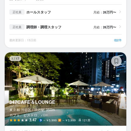
ホールスタッフ
月給：
26万円〜
正社員
調理師・調理スタッフ
月給：
26万円〜
正社員
最終更新日：15日前
他2件
3
1
/
17
347CAFE＆LOUNGE
東京都 渋谷区 /
渋谷
駅
350m
カフェ、ビストロ、バー
3.47
～￥5,999
～￥3,999
121席