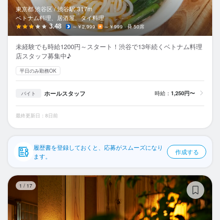
応募履歴
東京都 渋谷区 /
渋谷
駅
317m
ベトナム料理、居酒屋、タイ料理
WEB履歴書
3.48
～￥2,999
～￥999
50席
未経験でも時給1200円～スタート！渋谷で13年続くベトナム料理
スカウト・メルマガ受信設定
店スタッフ募集中♪
平日のみ勤務OK
ヘルプ・お問い合わせフォーム
ホールスタッフ
時給：
1,250円〜
バイト
掲載をご検討の店舗様へ
食べログ求人PRESS
最終更新日：8日前
プライバシーポリシー
利用規約
履歴書を登録しておくと、応募がスムーズになり
作成する
ます。
企業情報
深
1
/
17