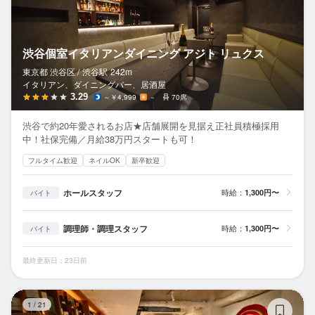
渋谷個室イタリアンダイニング アジト リュクス
東京都 渋谷区 /
渋谷
駅
242m
イタリアン、ダイニングバー、居酒屋
3.29
～￥4,999
－
70席
渋谷で約20年愛されるお店★店舗展開を見据え正社員積極採用
中！社保完備／月給38万円スタートも可！
フルタイム歓迎
ネイルOK
新卒歓迎
ホールスタッフ
時給：
1,300円〜
バイト
調理師・調理スタッフ
時給：
1,300円〜
バイト
最終更新日：23日前
KI
1
/
21