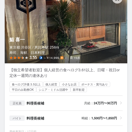
鮨 喜一
東京都 渋谷区 /
恵比寿
駅
256m
寿司、海鮮、日本料理
3.55
～￥14,999
－
15席
【独立希望者歓迎】個人経営の食べログ3.61以上、日曜・祝日or
定休一週間の連休あり
食べログ評価 3.5以上
個人経営
小さなお店
ボーナス・賞与あり
平日のみ勤務OK
シニア・ミドル活躍中
新卒歓迎
料理長候補
月給：
24万円〜30万円
正社員
料理長候補
時給：
1,500円〜1,850円
バイト
最終更新日：17日前