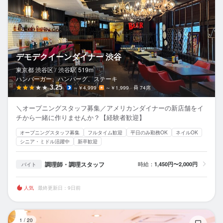
デモデクイーンダイナー 渋谷
東京都 渋谷区 /
渋谷
駅
519m
ハンバーガー、ハンバーグ、ステーキ
3.25
～￥4,999
～￥1,999
74席
＼オープニングスタッフ募集／アメリカンダイナーの新店舗をイ
チから一緒に作りませんか？【経験者歓迎】
オープニングスタッフ募集
フルタイム歓迎
平日のみ勤務OK
ネイルOK
シニア・ミドル活躍中
新卒歓迎
調理師・調理スタッフ
時給：
1,450円〜2,000円
バイト
人気
最終更新日：9日前
ロ
1
/
20