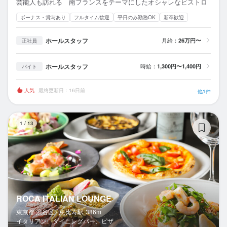
芸能人も訪れる 南フランスをテーマにしたオシャレなビストロ
ボーナス・賞与あり
フルタイム歓迎
平日のみ勤務OK
新卒歓迎
ホールスタッフ
月給：
26万円〜
正社員
ホールスタッフ
時給：
1,300円〜1,400円
バイト
人気
最終更新日：16日前
他1件
RO
1
/
13
ROCA ITALIAN LOUNGE
東京都 渋谷区 /
恵比寿
駅
386m
イタリアン、ダイニングバー、ピザ