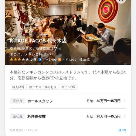
KITADE TACOS 代々木店
東京都 渋谷区 /
南新宿
駅
128m
タコス、メキシコ料理、バー
3.4
～￥3,999
～￥1,999
25席
本格的なメキシカンタコスのレストランです。代々木駅から徒歩3
分、南新宿駅から徒歩2分の立地です。
個人経営
ボーナス・賞与あり
ネイルOK
ホールスタッフ
月給：
30万円〜45万円
正社員
料理長候補
月給：
28万円〜45万円
正社員
最終更新日：24日前
他7件