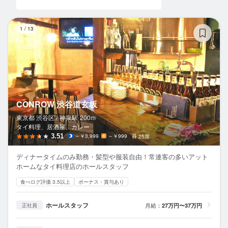
C
1
/
13
CONROW 渋谷道玄坂
東京都 渋谷区 /
神泉
駅
200m
タイ料理、居酒屋、カレー
3.51
～￥3,999
～￥999
25席
ディナータイムのみ勤務・髪型や服装自由！常連客の多いアット
ホームなタイ料理店のホールスタッフ
食べログ評価 3.5以上
ボーナス・賞与あり
ホールスタッフ
月給：
27万円〜37万円
正社員