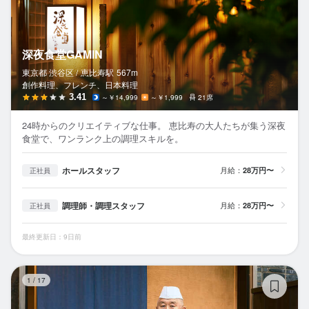
深夜食堂GAMIN
東京都 渋谷区 /
恵比寿
駅
567m
創作料理、フレンチ、日本料理
3.41
～￥14,999
～￥1,999
21席
24時からのクリエイティブな仕事。 恵比寿の大人たちが集う深夜
食堂で、ワンランク上の調理スキルを。
ホールスタッフ
月給：
28万円〜
正社員
調理師・調理スタッフ
月給：
28万円〜
正社員
最終更新日：9日前
鮨
1
/
17