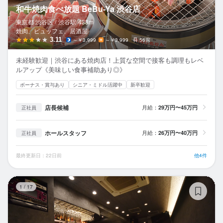
和牛焼肉食べ放題 BeBu-Ya 渋谷店
東京都 渋谷区 /
渋谷
駅
438m
焼肉、ビュッフェ、居酒屋
3.11
～￥3,999
～￥3,999
56席
未経験歓迎｜渋谷にある焼肉店！上質な空間で接客も調理もレベ
ルアップ《美味しい食事補助あり◎》
ボーナス・賞与あり
シニア・ミドル活躍中
新卒歓迎
店長候補
月給：
29万円〜45万円
正社員
ホールスタッフ
月給：
26万円〜40万円
正社員
最終更新日：22日前
他4件
渋
1
/
17