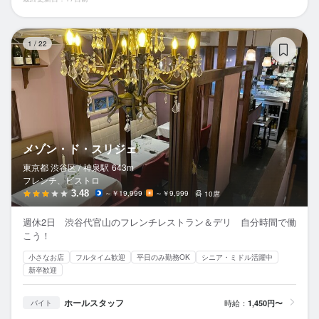
メ
1
/
22
メゾン・ド・スリジェ
東京都 渋谷区 /
神泉
駅
643m
フレンチ、ビストロ
3.48
～￥19,999
～￥9,999
10席
週休2日 渋谷代官山のフレンチレストラン＆デリ 自分時間で働
こう！
小さなお店
フルタイム歓迎
平日のみ勤務OK
シニア・ミドル活躍中
新卒歓迎
ホールスタッフ
時給：
1,450円〜
バイト