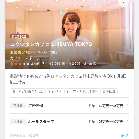
ロクシタンカフェ SHIBUYA TOKYO
東京都 渋谷区 /
渋谷
駅
138m
カフェ、スイーツ
3.69
～￥2,999
～￥2,999
100席
撮影地でも有名☆渋谷ロクシタンカフェ◎未経験でもOK！月8日
以上休み
食べログ評価 3.5以上
ネイルOK
シニア・ミドル活躍中
新卒歓迎
店長候補
月給：
30万円〜45万円
正社員
ホールスタッフ
月給：
25万円〜40万円
正社員
最終更新日：10日前
他1件