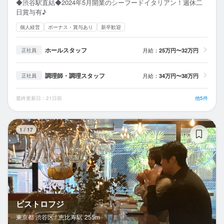
◆渋谷駅直結◆2024年5月開業のシーフードイタリアン！週休二
日賞与有♪
個人経営
ボーナス・賞与あり
新卒歓迎
ホールスタッフ
月給：
25万円〜32万円
正社員
調理師・調理スタッフ
月給：
34万円〜38万円
正社員
最終更新日：21日前
他5件
ビ
1
/
17
ビストロフジ
東京都 渋谷区 /
恵比寿
駅
255m