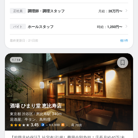
調理師・調理スタッフ
月給：
28万円〜
正社員
ホールスタッフ
時給：
1,250円〜
バイト
最終更新日：21日前
他1件
酒
1
/
14
酒場 ひまり堂 恵比寿店
東京都 渋谷区 /
恵比寿
駅
340m
居酒屋、牛タン、鳥料理
3.45
～￥3,999
－
70席
【前職月給保証】社宅有/引越し費用全額負担！店長月給40万/未