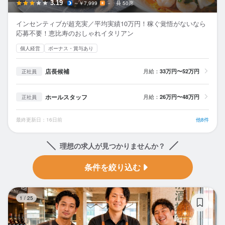
3.19
～￥7,999
－
50席
インセンティブが超充実／平均実績10万円！稼ぐ覚悟がないなら
応募不要！恵比寿のおしゃれイタリアン
個人経営
ボーナス・賞与あり
店長候補
月給：
33万円〜52万円
正社員
ホールスタッフ
月給：
26万円〜48万円
正社員
最終更新日：16日前
他8件
理想の求人が見つかりませんか？
条件を絞り込む
獅
1
/
25