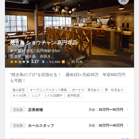
焼き鳥 ショウチャン 高円寺店
東京都 杉並区 /
高円寺
駅
85m
居酒屋、焼き鳥、串焼き
3.27
～￥2,999
－
33席
"焼き鳥のプロ"を目指せる！ 週休2日×月給35万 年収600万円
も可能！
個人経営
オープニングスタッフ募集
ボーナス・賞与あり
寮・社宅あり
ネイルOK
シニア・ミドル活躍中
新卒歓迎
店長候補
月給：
35万円〜50万円
正社員
ホールスタッフ
月給：
30万円〜40万円
正社員