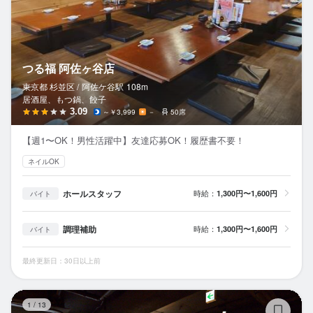
つる福 阿佐ヶ谷店
東京都 杉並区 /
阿佐ケ谷
駅
108m
居酒屋、もつ鍋、餃子
3.09
～￥3,999
－
50席
【週1〜OK！男性活躍中】友達応募OK！履歴書不要！
ネイルOK
ホールスタッフ
時給：
1,300円〜1,600円
バイト
調理補助
時給：
1,300円〜1,600円
バイト
最終更新日：30日以上前
焼
1
/
13