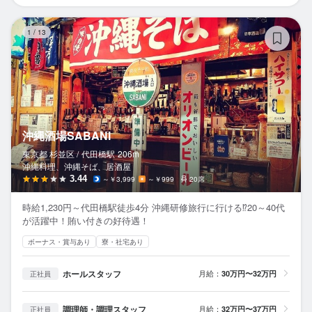
沖
1
/
13
沖縄酒場SABANI
東京都 杉並区 /
代田橋
駅
206m
沖縄料理、沖縄そば、居酒屋
3.44
～￥3,999
～￥999
20席
時給1,230円～代田橋駅徒歩4分 沖縄研修旅行に行ける⁉20～40代
が活躍中！賄い付きの好待遇！
ボーナス・賞与あり
寮・社宅あり
ホールスタッフ
月給：
30万円〜32万円
正社員
調理師・調理スタッフ
月給：
32万円〜37万円
正社員