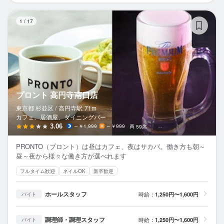
プ
1
/
17
プロント 高円寺南口店
東京都 杉並区 /
高円寺
駅
71m
カフェ、居酒屋、ダイニングバー
3.06
～￥1,999
～￥999
59席
PRONTO（プロント）は昼はカフェ、夜はサカバ。働き方も朝～
昼～夜から様々な働き方が選べれます
フルタイム歓迎
ネイルOK
新卒歓迎
ホールスタッフ
時給：
1,250円〜1,600円
バイト
調理師・調理スタッフ
時給：
1,250円〜1,600円
バイト