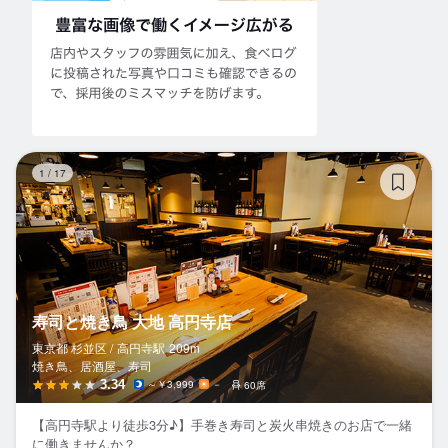
寿
1
/
17
寿司と焼き鳥 大地 高円寺店
東京都 杉並区 /
高円寺
駅
209m
焼き鳥、居酒屋、寿司
3.34
～￥3,999
－
60席
【高円寺駅より徒歩3分♪】手巻き寿司と炭火串焼きのお店で一緒
に働きませんか？