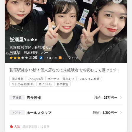
飯酒屋Yoake
東京都 杉並区 /
荻窪
駅
65m
居酒屋、日本料理、バー
3.08
～￥3,999
－
18席
荻窪駅徒歩15秒！個人店なので未経験者でも安心して働けます！
個人経営
小さなお店
ボーナス・賞与あり
フルタイム歓迎
平日のみ勤務OK
ネイルOK
新卒歓迎
店長候補
月給：
25万円〜
正社員
ホールスタッフ
時給：
1,300円〜
バイト
人気
最終更新日：12日前