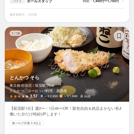
ホールスタッフ
時給：
1,400円〜1,750円
バイト
最終更新日：13日前
と
1
/
13
とんかつ そら
東京都 杉並区 /
荻窪
駅
76m
とんかつ、ヨーロッパ料理、居酒屋
3.57
～￥2,999
～￥1,999
30席
【荻窪駅1分】週2〜・1日4h〜OK！髪色自由＆絶品まかない有♪
働いた分だけ時給UPします！
食べログ評価 3.5以上