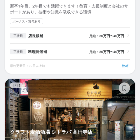
新卒1年目、2年目でも活躍できます！教育・支援制度と会社のサ
ポートがあり、技術や知識を吸収できる環境
ボーナス・賞与あり
店長候補
月給：
30万円〜40万円
正社員
料理長候補
月給：
30万円〜40万円
正社員
最終更新日：30日以上前
他3件
ク
1
/
13
クラフト麦酒酒場 シトラバ 高円寺店
東京都 杉並区 /
高円寺
駅
233m