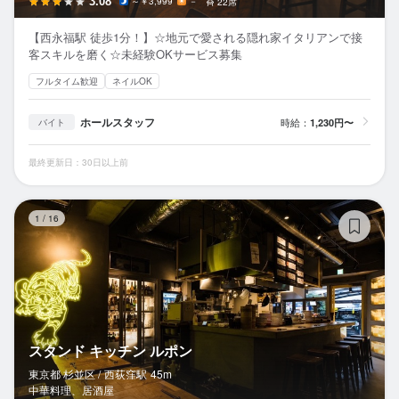
3.08
～￥3,999
－
22席
【西永福駅 徒歩1分！】☆地元で愛される隠れ家イタリアンで接
客スキルを磨く☆未経験OKサービス募集
フルタイム歓迎
ネイルOK
ホールスタッフ
時給：
1,230円〜
バイト
最終更新日：30日以上前
ス
1
/
16
スタンド キッチン ルポン
東京都 杉並区 /
西荻窪
駅
45m
中華料理、居酒屋