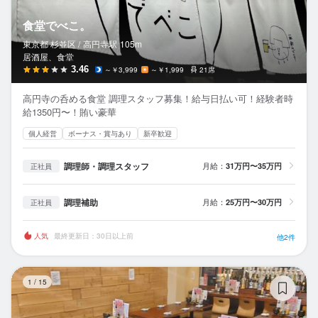
食堂でべこ。
東京都 杉並区 /
高円寺
駅
105m
居酒屋、食堂
3.46
～￥3,999
～￥1,999
21席
高円寺の呑める食堂 調理スタッフ募集！給与日払い可！経験者時
給1350円〜！賄い豪華
個人経営
ボーナス・賞与あり
新卒歓迎
調理師・調理スタッフ
月給：
31万円〜35万円
正社員
調理補助
月給：
25万円〜30万円
正社員
人気
最終更新日：30日以上前
他2件
つ
1
/
15