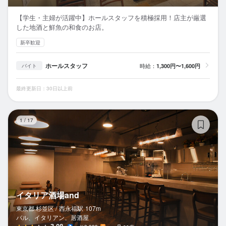
【学生・主婦が活躍中】ホールスタッフを積極採用！店主が厳選
した地酒と鮮魚の和食のお店。
新卒歓迎
ホールスタッフ
時給：
1,300円〜1,600円
バイト
最終更新日：30日以上前
イ
1
/
17
イタリア酒場and
東京都 杉並区 /
西永福
駅
107m
バル、イタリアン、居酒屋