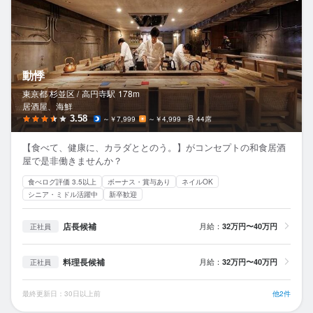
動悸
東京都 杉並区 /
高円寺
駅
178m
居酒屋、海鮮
3.58
～￥7,999
～￥4,999
44席
【食べて、健康に、カラダととのう。】がコンセプトの和食居酒
屋で是非働きませんか？
食べログ評価 3.5以上
ボーナス・賞与あり
ネイルOK
シニア・ミドル活躍中
新卒歓迎
店長候補
月給：
32万円〜40万円
正社員
料理長候補
月給：
32万円〜40万円
正社員
最終更新日：30日以上前
他2件