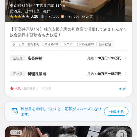
応募履歴
東京都 杉並区 /
下高井戸
駅
119m
居酒屋、日本料理、海鮮
WEB履歴書
3.28
～￥7,999
～￥1,999
24席
【下高井戸駅1分】独立支援充実の和食店で活躍してみませんか？
スカウト・メルマガ受信設定
飲食業界未経験者も大歓迎！
ボーナス・賞与あり
ネイルOK
シニア・ミドル活躍中
新卒歓迎
ヘルプ・お問い合わせフォーム
店長候補
月給：
70万円〜90万円
正社員
掲載をご検討の店舗様へ
食べログ求人PRESS
料理長候補
月給：
40万円〜55万円
正社員
プライバシーポリシー
人気
最終更新日：26日前
他4件
利用規約
企業情報
履歴書を登録しておくと、応募がスムーズになり
作成する
ます。
飯
1
/
15