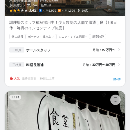
居酒屋、ビアバー、鳥料理
3.42
～￥5,999
～￥1,999
50席
調理場スタッフ積極採用中！少人数制の店舗で風通し良【月9日
休・毎月のインセンティブ制度】
個人経営
ボーナス・賞与あり
シニア・ミドル活躍中
新卒歓迎
ホールスタッフ
月給：
27万円〜
正社員
料理長候補
月給：
32万円〜40万円
正社員
人気
最終更新日：30日以上前
他4件
食
1
/
13