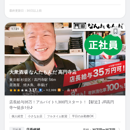
最終更新日：30日以上前
大
1
/
21
大衆酒場 なんたもんだ 高円寺店
東京都 杉並区 /
高円寺
駅
56m
居酒屋、焼き鳥、串揚げ
3.17
～￥2,999
－
14席
店長給与35万！アルバイト1,300円スタート！【駅近】JR高円
寺〜徒歩1分♪
個人経営
小さなお店
フルタイム歓迎
平日のみ勤務OK
店長候補
月給：
30万円〜35万円
正社員