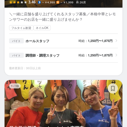
3.46
～￥4,999
～￥1,999
26席
＼一緒に店舗を盛り上げてくれるスタッフ募集／本格中華とレモ
ンサワーのお店を一緒に盛り上げませんか？
フルタイム歓迎
ネイルOK
ホールスタッフ
時給：
1,250円〜1,875円
バイト
調理師・調理スタッフ
時給：
1,250円〜1,875円
バイト
最終更新日：30日以上前
日
1
/
13