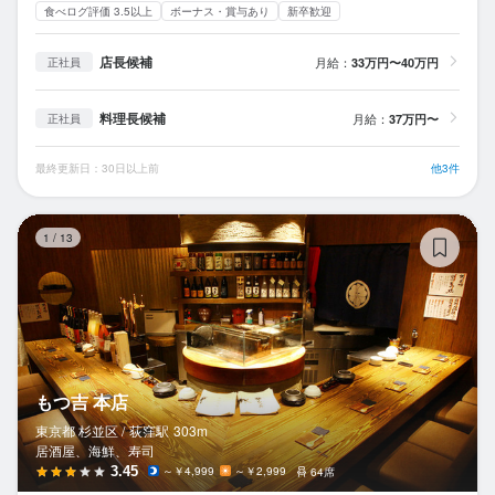
食べログ評価 3.5以上
ボーナス・賞与あり
新卒歓迎
店長候補
月給：
33万円〜40万円
正社員
料理長候補
月給：
37万円〜
正社員
最終更新日：30日以上前
他3件
も
1
/
13
もつ吉 本店
東京都 杉並区 /
荻窪
駅
303m
居酒屋、海鮮、寿司
3.45
～￥4,999
～￥2,999
64席