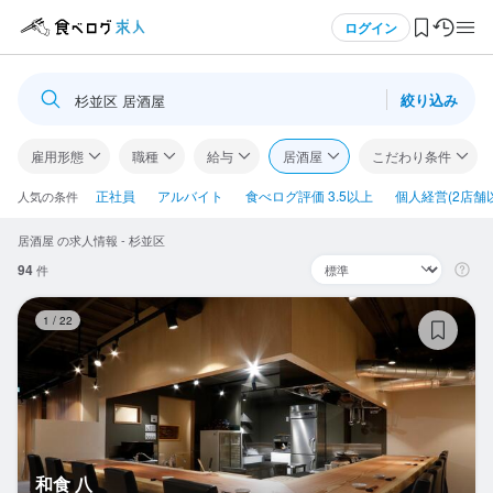
メニュー
ログイン
絞り込み
杉並区 居酒屋
ログイン・無料会員登録
雇用形態
職種
給与
居酒屋
こだわり条件
食べログ求人TOP
正社員
アルバイト
食べログ評価 3.5以上
個人経営(2店舗
人気の条件
居酒屋 の求人情報 - 杉並区
求人検索
94
件
マイページ管理
和
1
/
22
閲覧履歴
気になる求人
検索履歴・保存した条件
和食 八