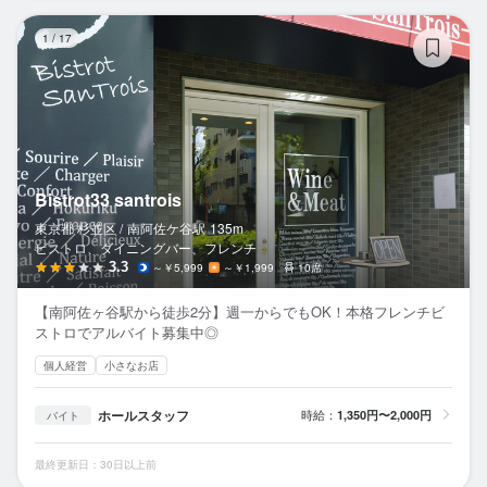
Bis
1
/
17
Bistrot33 santrois
東京都 杉並区 /
南阿佐ケ谷
駅
135m
ビストロ、ダイニングバー、フレンチ
3.3
～￥5,999
～￥1,999
10席
【南阿佐ヶ谷駅から徒歩2分】週一からでもOK！本格フレンチビ
ストロでアルバイト募集中◎
個人経営
小さなお店
ホールスタッフ
時給：
1,350円〜2,000円
バイト
最終更新日：30日以上前