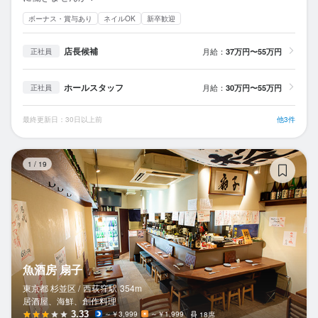
ボーナス・賞与あり
ネイルOK
新卒歓迎
店長候補
月給：
37万円〜55万円
正社員
ホールスタッフ
月給：
30万円〜55万円
正社員
最終更新日：30日以上前
他3件
魚
1
/
19
魚酒房 扇子
東京都 杉並区 /
西荻窪
駅
354m
居酒屋、海鮮、創作料理
3.33
～￥3,999
～￥1,999
18席