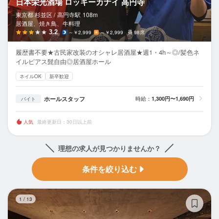
日本栄光酒場 ロッキーカナイ 高円寺
東京都 杉並区 /
高円寺
駅
108m
居酒屋、焼き鳥、牛料理
3.2
～￥2,999
～￥2,999
98席
履歴書不要★古民家改装のオシャレ居酒屋★週1・4h～◎/髪色ネ
イルピアス髭自由◎居酒屋ホール
ネイルOK
新卒歓迎
ホールスタッフ
時給：
1,300円〜1,690円
バイト
人気
最終更新日：30日以上前
理想の求人が見つかりませんか？
条件を絞り込む
動
1
/
13