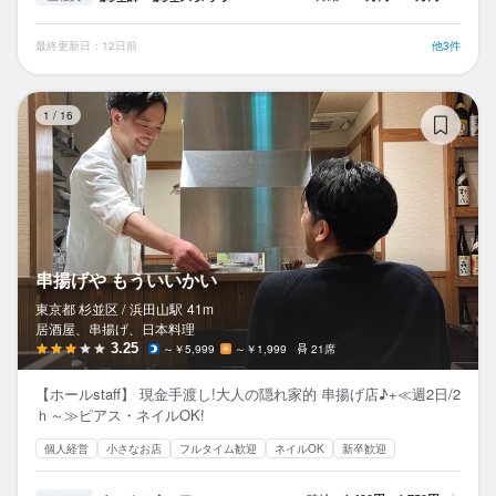
最終更新日：12日前
他3件
串
1
/
16
串揚げや もういいかい
東京都 杉並区 /
浜田山
駅
41m
居酒屋、串揚げ、日本料理
3.25
～￥5,999
～￥1,999
21席
【ホールstaff】 現金手渡し!大人の隠れ家的 串揚げ店♪+≪週2日/2
ｈ～≫ピアス・ネイルOK!
個人経営
小さなお店
フルタイム歓迎
ネイルOK
新卒歓迎