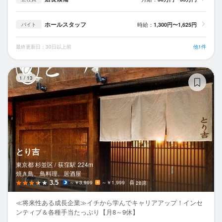
ホールスタッフ
時給：
1,300円〜1,625円
バイト
最終更新日：30日以上前
他1件
と
1
/
13
とり吉
東京都 杉並区 /
荻窪
駅
224m
焼き鳥、鳥料理、居酒屋
3.5
～￥3,999
～￥1,999
28席
≪将来性ある成長企業≫イチから学んでキャリアアップ！インセ
ンティブ＆各種手当たっぷり【月8～9休】