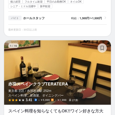
個人経営
フルタイム歓迎
平日のみ勤務OK
ネイルOK
シニア・ミドル活躍中
新卒歓迎
ホールスタッフ
時給：
1,300円〜1,500円
バイト
最終更新日：30日以上前
赤
1
/
16
赤羽スペインクラブTERATERA
東京都 北区 /
赤羽岩淵
駅
252m
スペイン料理、居酒屋、ダイニングバー
3.41
～￥5,999
～￥1,999
27席
スペイン料理を知らなくてもOK!!ワイン好きな方大