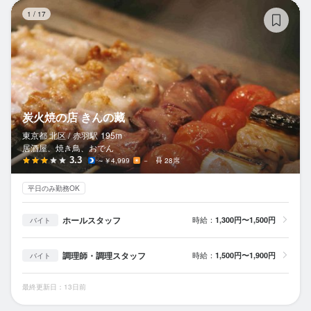
炭
1
/
17
炭火焼の店 きんの藏
東京都 北区 /
赤羽
駅
195m
居酒屋、焼き鳥、おでん
3.3
～￥4,999
－
28席
平日のみ勤務OK
ホールスタッフ
時給：
1,300円〜1,500円
バイト
調理師・調理スタッフ
時給：
1,500円〜1,900円
バイト
最終更新日：13日前