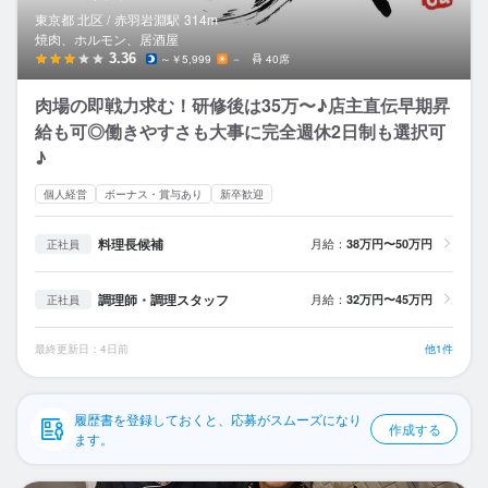
応募履歴
東京都 北区 /
赤羽岩淵
駅
314m
焼肉、ホルモン、居酒屋
WEB履歴書
3.36
～￥5,999
－
40席
肉場の即戦力求む！研修後は35万〜♪店主直伝早期昇
スカウト・メルマガ受信設定
給も可◎働きやすさも大事に完全週休2日制も選択可
♪
ヘルプ・お問い合わせフォーム
個人経営
ボーナス・賞与あり
新卒歓迎
掲載をご検討の店舗様へ
料理長候補
月給：
38万円〜50万円
正社員
食べログ求人PRESS
プライバシーポリシー
調理師・調理スタッフ
月給：
32万円〜45万円
正社員
利用規約
最終更新日：4日前
他1件
企業情報
履歴書を登録しておくと、応募がスムーズになり
作成する
ます。