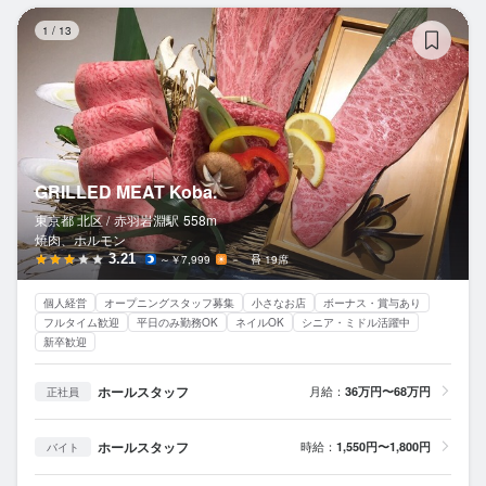
GR
1
/
13
GRILLED MEAT Koba.
東京都 北区 /
赤羽岩淵
駅
558m
焼肉、ホルモン
3.21
～￥7,999
－
19席
個人経営
オープニングスタッフ募集
小さなお店
ボーナス・賞与あり
フルタイム歓迎
平日のみ勤務OK
ネイルOK
シニア・ミドル活躍中
新卒歓迎
ホールスタッフ
月給：
36万円〜68万円
正社員
ホールスタッフ
時給：
1,550円〜1,800円
バイト