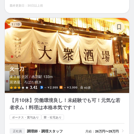
最終更新日：30日以上前
火
1
/
13
火一刀
東京都 北区 /
赤羽
駅
133m
居酒屋、ろばた焼き
3.41
～￥2,999
～￥3,999
40席
【月10休】労働環境良し！未経験でも可！元気な若
者求ム！料理は本格本気です！
ボーナス・賞与あり
寮・社宅あり
調理師・調理スタッフ
月給：
26万円〜29万円
正社員