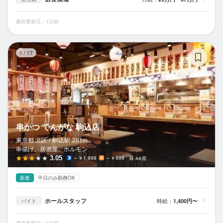
最終更新日：1日前
串
1
/
17
串かつ でんがな 駒込店
東京都 北区 /
駒込
駅
281m
串揚げ、居酒屋、ホルモン
3.05
～￥1,999
～￥999
44席
新着
平日のみ勤務OK
ホールスタッフ
時給：
1,400円〜
バイト