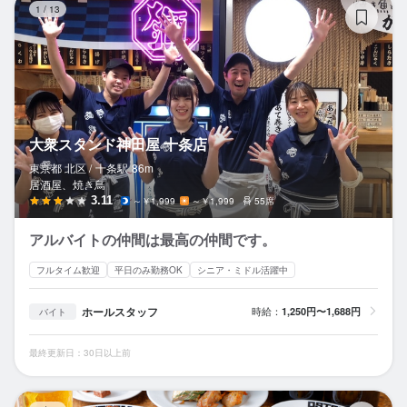
1
/
13
大衆スタンド神田屋 十条店
東京都 北区 /
十条
駅
86m
居酒屋、焼き鳥
3.11
～￥1,999
～￥1,999
55席
アルバイトの仲間は最高の仲間です。
フルタイム歓迎
平日のみ勤務OK
シニア・ミドル活躍中
ホールスタッフ
時給：
1,250円〜1,688円
バイト
最終更新日：30日以上前
肉