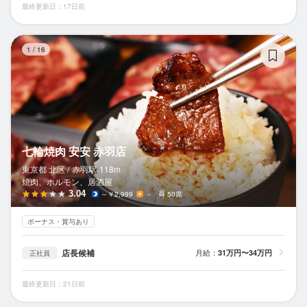
最終更新日：17日前
七
1
/
16
七輪焼肉 安安 赤羽店
東京都 北区 /
赤羽
駅
118m
焼肉、ホルモン、居酒屋
3.04
～￥2,999
－
50席
ボーナス・賞与あり
店長候補
月給：
31万円〜34万円
正社員
最終更新日：21日前