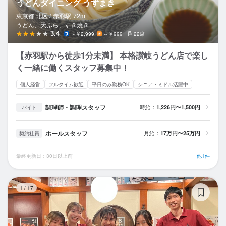
うどんダイニング うずまき
東京都 北区 /
赤羽
駅
72m
うどん、天ぷら、すき焼き
3.4
～￥2,999
～￥999
22席
【赤羽駅から徒歩1分未満】 本格讃岐うどん店で楽し
く一緒に働くスタッフ募集中！
個人経営
フルタイム歓迎
平日のみ勤務OK
シニア・ミドル活躍中
調理師・調理スタッフ
時給：
1,226円〜1,500円
バイト
ホールスタッフ
月給：
17万円〜25万円
契約社員
最終更新日：30日以上前
他1件
て
1
/
17