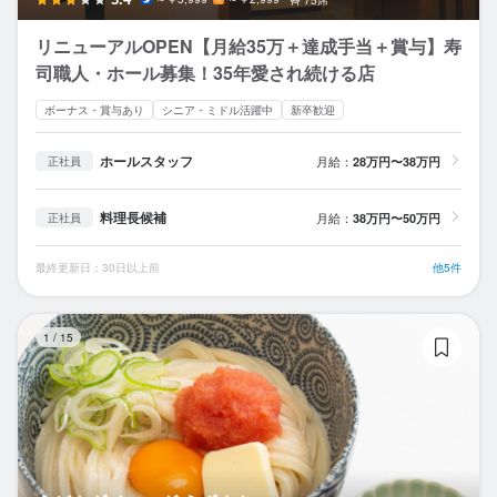
リニューアルOPEN【月給35万＋達成手当＋賞与】寿
司職人・ホール募集！35年愛され続ける店
ボーナス・賞与あり
シニア・ミドル活躍中
新卒歓迎
ホールスタッフ
月給：
28万円〜38万円
正社員
料理長候補
月給：
38万円〜50万円
正社員
最終更新日：30日以上前
他5件
う
1
/
15