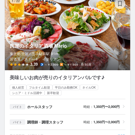
1
/
22
肉屋のイタリア酒場 Mario
東京都 北区 /
王子駅前
駅
91m
居酒屋、ステーキ、イタリアン
3.39
～￥3,999
～￥1,999
50席
美味しいお肉が売りのイタリアンバルです♪
個人経営
フルタイム歓迎
平日のみ勤務OK
ネイルOK
シニア・ミドル活躍中
新卒歓迎
ホールスタッフ
時給：
1,350円〜2,000円
バイト
調理師・調理スタッフ
時給：
1,350円〜2,000円
バイト