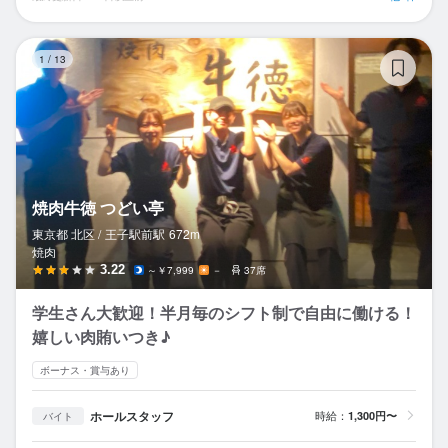
焼
1
/
13
焼肉牛徳 つどい亭
東京都 北区 /
王子駅前
駅
672m
焼肉
3.22
～￥7,999
－
37席
学生さん大歓迎！半月毎のシフト制で自由に働ける！
嬉しい肉賄いつき♪︎
ボーナス・賞与あり
ホールスタッフ
時給：
1,300円〜
バイト