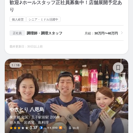
歓迎♪ホールスタッフ正社員募集中！店舗展開予定あ
り
個人経営
シニア・ミドル活躍中
調理師・調理スタッフ
月給：
30万円〜40万円
正社員
最終更新日：30日以上前
や
1
/
16
やきとり 八咫烏
東京都 北区 /
王子駅前
駅
206m
焼き鳥、居酒屋、鳥料理
3.37
～￥4,999
－
36席