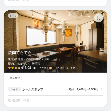
最終更新日：1日前
焼
1
/
17
焼肉てらてら
東京都 北区 /
赤羽岩淵
駅
256m
焼肉、ホルモン、居酒屋
3.08
～￥7,999
～￥2,999
28席
新卒歓迎
ホールスタッフ
時給：
1,400円〜1,500円
バイト
最終更新日：9日前