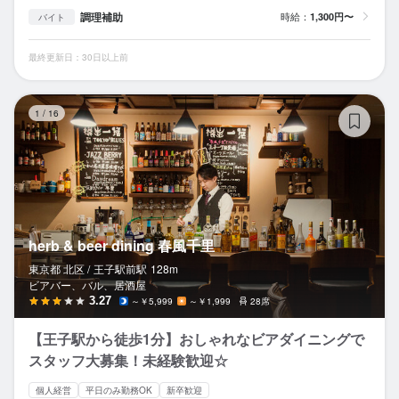
調理補助
時給：
1,300円〜
バイト
最終更新日：30日以上前
he
1
/
16
herb & beer dining 春風千里
東京都 北区 /
王子駅前
駅
128m
ビアバー、バル、居酒屋
3.27
～￥5,999
～￥1,999
28席
【王子駅から徒歩1分】おしゃれなビアダイニングで
スタッフ大募集！未経験歓迎☆
個人経営
平日のみ勤務OK
新卒歓迎