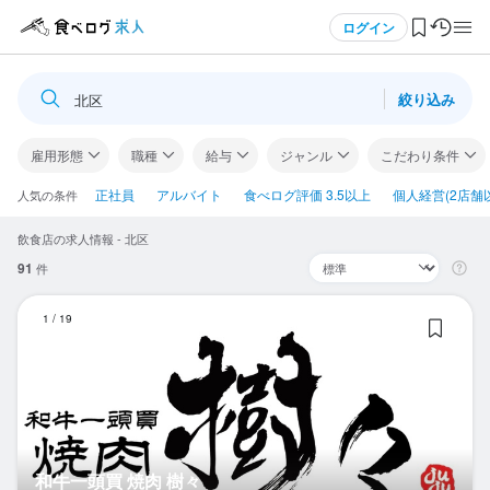
メニュー
ログイン
絞り込み
北区
ログイン・無料会員登録
雇用形態
職種
給与
ジャンル
こだわり条件
食べログ求人TOP
正社員
アルバイト
食べログ評価 3.5以上
個人経営(2店舗
人気の条件
飲食店の求人情報 - 北区
求人検索
91
件
マイページ管理
和
1
/
19
閲覧履歴
気になる求人
検索履歴・保存した条件
和牛一頭買 焼肉 樹々