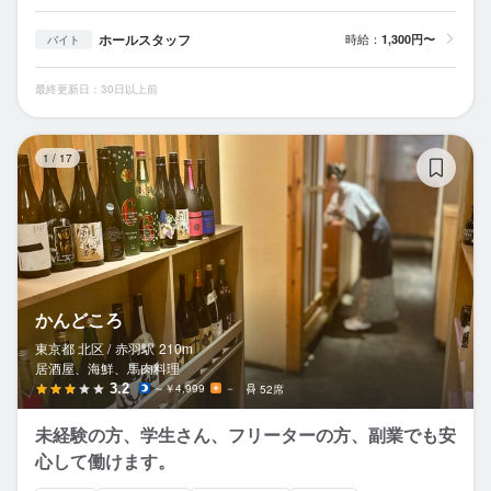
ホールスタッフ
時給：
1,300円〜
バイト
最終更新日：30日以上前
か
1
/
17
かんどころ
東京都 北区 /
赤羽
駅
210m
居酒屋、海鮮、馬肉料理
3.2
～￥4,999
－
52席
未経験の方、学生さん、フリーターの方、副業でも安
心して働けます。