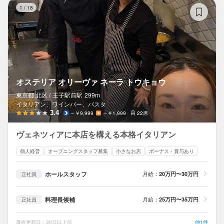
オ
1
/
18
オステリア オリーヴァ ネーラ トウキョウ
東京都 北区 /
王子駅前
駅
299m
イタリアン、ワインバー、パスタ
3.4
～￥9,999
～￥1,999
22席
ヴェネツィアに本店を構える本格イタリアン
個人経営
オープニングスタッフ募集
小さなお店
ボーナス・賞与あり
ホールスタッフ
月給：
20万円〜30万円
正社員
料理長候補
月給：
25万円〜35万円
正社員
最終更新日：30日以上前
他1件