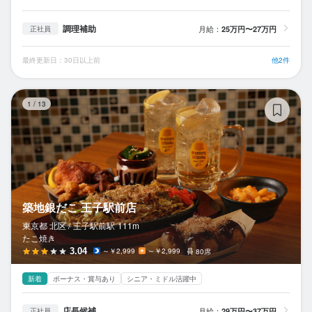
調理補助
月給：
25万円〜27万円
正社員
最終更新日：30日以上前
他2件
築
1
/
13
築地銀だこ 王子駅前店
東京都 北区 /
王子駅前
駅
111m
たこ焼き
3.04
～￥2,999
～￥2,999
80席
新着
ボーナス・賞与あり
シニア・ミドル活躍中
店長候補
月給：
29万円〜37万円
正社員