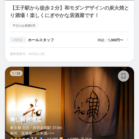
【王子駅から徒歩２分】和モダンデザインの炭火焼と
り酒場！楽しくにぎやかな居酒屋です！
平日のみ勤務OK
ホールスタッフ
時給：
1,300円〜
バイト
最終更新日：30日以上前
寿
1
/
23
寿し和 赤羽店
東京都 北区 /
赤羽岩淵
駅
310m
寿司、居酒屋、日本酒バー
3.4
～￥5,999
～￥2,999
75席