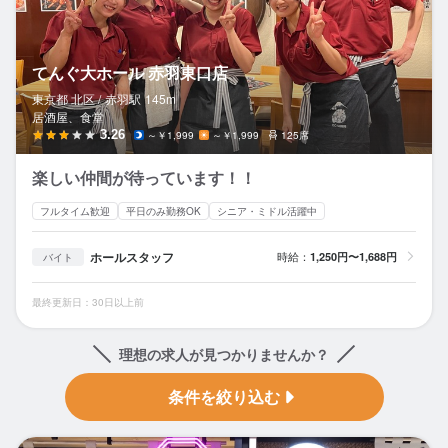
てんぐ大ホール 赤羽東口店
東京都 北区 /
赤羽
駅
145m
居酒屋、食堂
3.26
～￥1,999
～￥1,999
125席
楽しい仲間が待っています！！
フルタイム歓迎
平日のみ勤務OK
シニア・ミドル活躍中
ホールスタッフ
時給：
1,250円〜1,688円
バイト
最終更新日：30日以上前
理想の求人が見つかりませんか？
条件を絞り込む
大