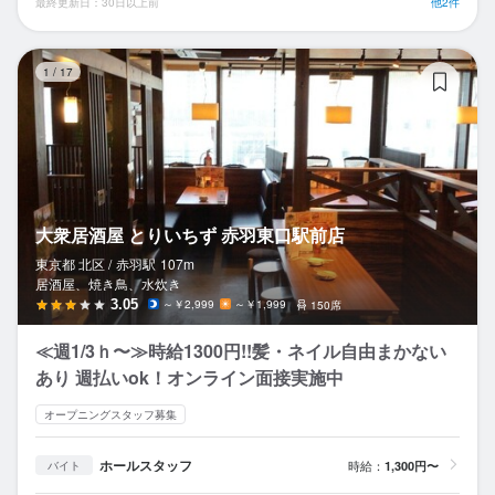
最終更新日：30日以上前
他2件
大
1
/
17
大衆居酒屋 とりいちず 赤羽東口駅前店
東京都 北区 /
赤羽
駅
107m
居酒屋、焼き鳥、水炊き
3.05
～￥2,999
～￥1,999
150席
≪週1/3ｈ〜≫時給1300円!!髪・ネイル自由まかない
あり 週払いok！オンライン面接実施中
オープニングスタッフ募集
ホールスタッフ
時給：
1,300円〜
バイト