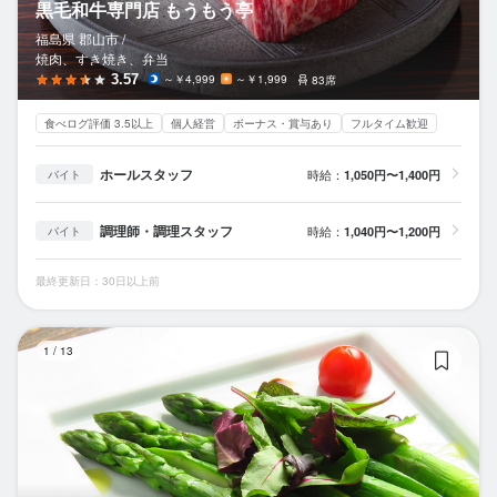
黒毛和牛専門店 もうもう亭
福島県 郡山市 /
焼肉、すき焼き、弁当
3.57
～￥4,999
～￥1,999
83席
食べログ評価 3.5以上
個人経営
ボーナス・賞与あり
フルタイム歓迎
ホールスタッフ
時給：
1,050円〜1,400円
バイト
調理師・調理スタッフ
時給：
1,040円〜1,200円
バイト
最終更新日：30日以上前
B
1
/
13