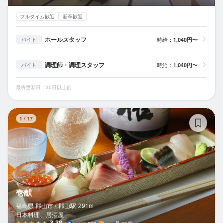
フルタイム歓迎
新卒歓迎
ホールスタッフ
時給：
1,040円〜
バイト
調理師・調理スタッフ
時給：
1,040円〜
バイト
最終更新日：30日以上前
壱
1
/
17
壱献
福島県 郡山市 /
郡山
駅
291m
日本料理、居酒屋