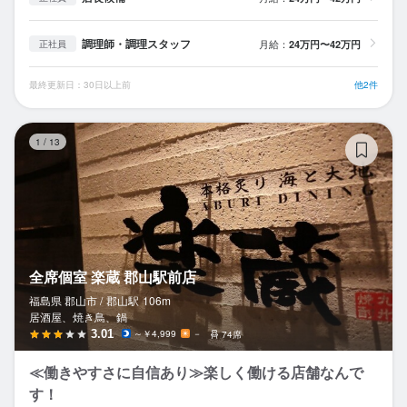
調理師・調理スタッフ
月給：
24万円〜42万円
正社員
最終更新日：30日以上前
他2件
全
1
/
13
全席個室 楽蔵 郡山駅前店
福島県 郡山市 /
郡山
駅
106m
居酒屋、焼き鳥、鍋
3.01
～￥4,999
－
74席
≪働きやすさに自信あり≫楽しく働ける店舗なんで
す！