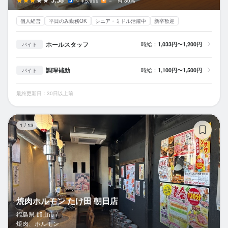
3.38
～￥5,999
－
80席
個人経営
平日のみ勤務OK
シニア・ミドル活躍中
新卒歓迎
ホールスタッフ
時給：
1,033円〜1,200円
バイト
調理補助
時給：
1,100円〜1,500円
バイト
最終更新日：30日以上前
焼
1
/
13
焼肉ホルモン たけ田 朝日店
福島県 郡山市 /
焼肉、ホルモン