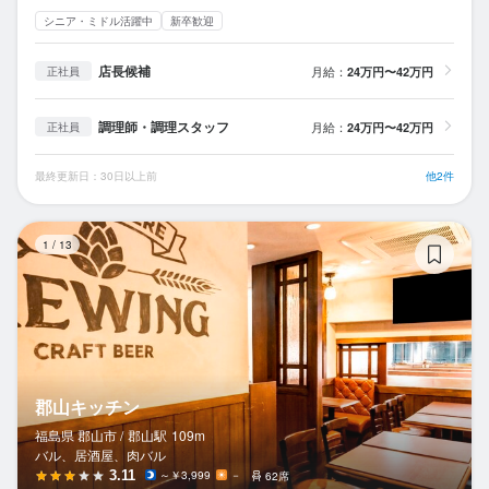
シニア・ミドル活躍中
新卒歓迎
店長候補
月給：
24万円〜42万円
正社員
調理師・調理スタッフ
月給：
24万円〜42万円
正社員
最終更新日：30日以上前
他2件
郡
1
/
13
郡山キッチン
福島県 郡山市 /
郡山
駅
109m
バル、居酒屋、肉バル
3.11
～￥3,999
－
62席