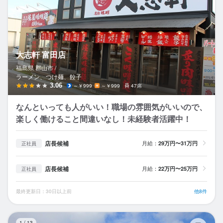
大志軒 富田店
福島県 郡山市 /
ラーメン、つけ麺、餃子
3.06
～￥999
～￥999
47席
なんといっても人がいい！職場の雰囲気がいいので、
楽しく働けること間違いなし！未経験者活躍中！
店長候補
月給：
29万円〜31万円
正社員
店長候補
月給：
22万円〜25万円
正社員
最終更新日：30日以上前
他8件
菜
1
/
13