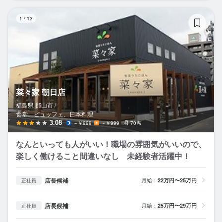
菜
1
/
13
菜々家 朝日店
福島県 郡山市 /
食堂、ビュッフェ、日本料理
3.08
～￥999
～￥999
70席
なんといっても人がいい！職場の雰囲気がいいので、
楽しく働けること間違いなし 未経験者活躍中！
店長候補
月給：
22万円〜25万円
正社員
店長候補
月給：
25万円〜29万円
正社員