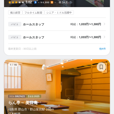
3.02
～￥4,999
－
54席
個人経営
フルタイム歓迎
シニア・ミドル活躍中
ホールスタッフ
時給：
1,033円〜1,300円
バイト
ホールスタッフ
時給：
1,033円〜1,300円
バイト
最終更新日：30日以上前
他4件
ら
1
/
16
らん亭～ 美日庵
福島県 郡山市 /
郡山富田
駅
266m
日本料理