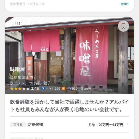
最終更新日：30日以上前
他8件
味
1
/
13
味噌屋
福島県 郡山市 /
ラーメン、つけ麺、餃子
3.46
～￥1,999
～￥999
59席
飲食経験を活かして当社で活躍しませんか？アルバイ
トも社員もみんなが人が良く心地のいい会社です。
店長候補
月給：
29万円〜31万円
正社員