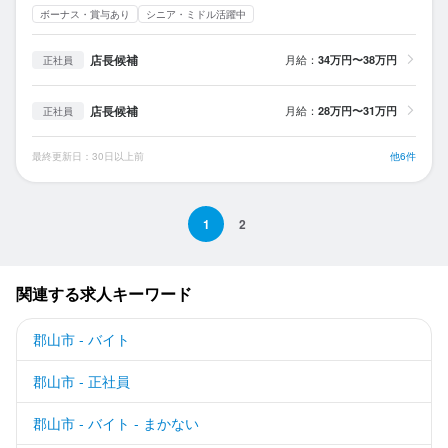
ボーナス・賞与あり
シニア・ミドル活躍中
店長候補
月給：
34万円〜38万円
正社員
店長候補
月給：
28万円〜31万円
正社員
最終更新日：30日以上前
他6件
1
2
関連する求人キーワード
郡山市 - バイト
郡山市 - 正社員
郡山市 - バイト - まかない