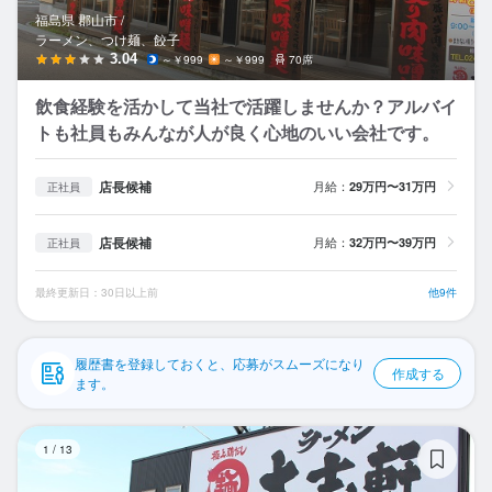
応募履歴
福島県 郡山市 /
ラーメン、つけ麺、餃子
WEB履歴書
3.04
～￥999
～￥999
70席
飲食経験を活かして当社で活躍しませんか？アルバイ
スカウト・メルマガ受信設定
トも社員もみんなが人が良く心地のいい会社です。
ヘルプ・お問い合わせフォーム
店長候補
月給：
29万円〜31万円
正社員
掲載をご検討の店舗様へ
店長候補
月給：
32万円〜39万円
正社員
食べログ求人PRESS
プライバシーポリシー
最終更新日：30日以上前
他9件
利用規約
履歴書を登録しておくと、応募がスムーズになり
企業情報
作成する
ます。
大
1
/
13