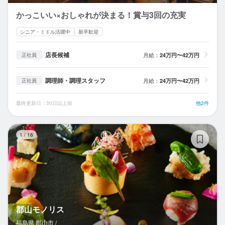
かっこいい×おしゃれが決まる！賞与3回の充実
シニア・ミドル活躍中
新卒歓迎
店長候補
月給：
24万円〜42万円
正社員
調理師・調理スタッフ
月給：
24万円〜42万円
正社員
最終更新日：30日以上前
他2件
郡
1
/
16
郡山モノリス
福島県 郡山市 /