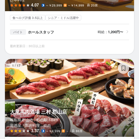
4.07
～￥29,999
～￥14,999
20席
食べログ評価 3.5以上
シニア・ミドル活躍中
ホールスタッフ
時給：
1,200円〜
バイト
最終更新日：30日以上前
大
1
/
17
大衆馬肉酒場 三村 郡山店
福島県 郡山市 /
郡山
駅
184m
居酒屋、馬肉料理、焼肉
3.37
～￥4,999
－
86席