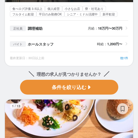
食べログ評価 3.5以上
個人経営
小さなお店
寮・社宅あり
フルタイム歓迎
平日のみ勤務OK
シニア・ミドル活躍中
新卒歓迎
調理補助
月給：
18万円〜30万円
正社員
ホールスタッフ
時給：
1,200円〜
バイト
最終更新日：30日以上前
他1件
理想の求人が見つかりませんか？
条件を絞り込む
Re
1
/
13