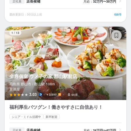
店長候補
月給：
32万円〜39万円
正社員
最終更新日：30日以上前
他8件
全
1
/
13
全席個室 ウメ子の家 郡山駅前店
福島県 郡山市 /
郡山
駅
108m
居酒屋
3.03
～￥3,999
－
94席
福利厚生バツグン！働きやすさに自信あり！
シニア・ミドル活躍中
新卒歓迎
店長候補
月給：
24万円〜42万円
正社員