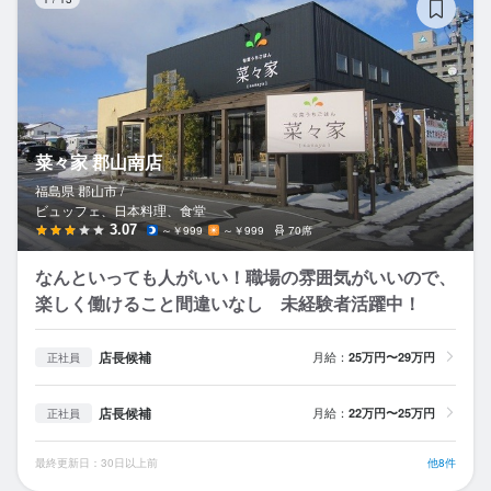
菜々家 郡山南店
福島県 郡山市 /
ビュッフェ、日本料理、食堂
3.07
～￥999
～￥999
70席
なんといっても人がいい！職場の雰囲気がいいので、
楽しく働けること間違いなし 未経験者活躍中！
店長候補
月給：
25万円〜29万円
正社員
店長候補
月給：
22万円〜25万円
正社員
最終更新日：30日以上前
他8件