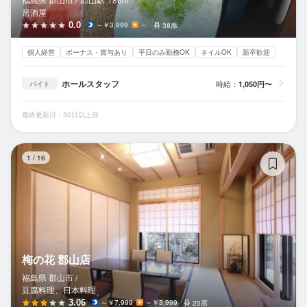
居酒屋
0.0
～￥3,999
－
38席
個人経営
ボーナス・賞与あり
平日のみ勤務OK
ネイルOK
新卒歓迎
ホールスタッフ
時給：
1,050円〜
バイト
最終更新日：30日以上前
梅
1
/
16
梅の花 郡山店
福島県 郡山市 /
豆腐料理、日本料理
3.06
～￥7,999
～￥3,999
20席