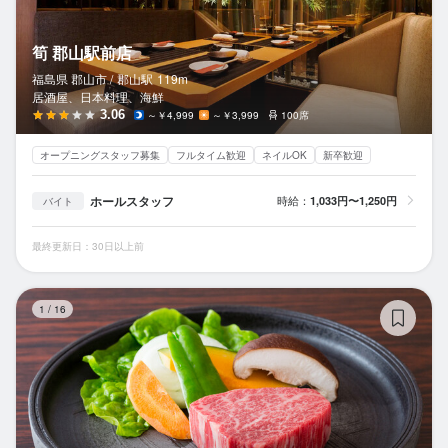
筍 郡山駅前店
福島県 郡山市 /
郡山
駅
119m
居酒屋、日本料理、海鮮
3.06
～￥4,999
～￥3,999
100席
オープニングスタッフ募集
フルタイム歓迎
ネイルOK
新卒歓迎
ホールスタッフ
時給：
1,033円〜1,250円
バイト
最終更新日：30日以上前
黒
1
/
16