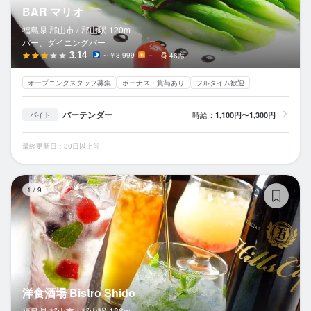
BAR マリオ
福島県 郡山市 /
郡山
駅
120m
バー、ダイニングバー
3.14
～￥3,999
－
46席
オープニングスタッフ募集
ボーナス・賞与あり
フルタイム歓迎
バーテンダー
時給：
1,100円〜1,300円
バイト
最終更新日：30日以上前
洋食
1
/
9
洋食酒場 Bistro Shido
福島県 郡山市 /
郡山
駅
186m