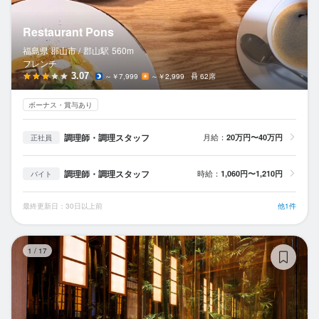
Restaurant Pons
福島県 郡山市 /
郡山
駅
560m
フレンチ
3.07
～￥7,999
～￥2,999
62席
ボーナス・賞与あり
調理師・調理スタッフ
月給：
20万円〜40万円
正社員
調理師・調理スタッフ
時給：
1,060円〜1,210円
バイト
最終更新日：30日以上前
他1件
筍
1
/
17