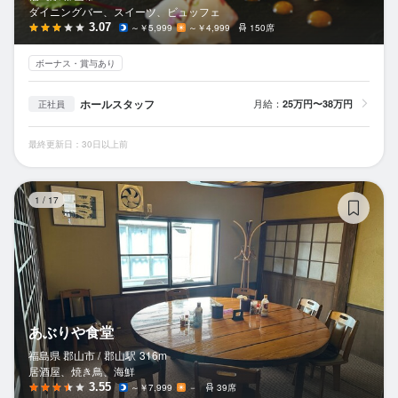
ダイニングバー、スイーツ、ビュッフェ
3.07
～￥5,999
～￥4,999
150席
ボーナス・賞与あり
ホールスタッフ
月給：
25万円〜38万円
正社員
最終更新日：30日以上前
あ
1
/
17
あぶりや食堂
福島県 郡山市 /
郡山
駅
316m
居酒屋、焼き鳥、海鮮
3.55
～￥7,999
－
39席