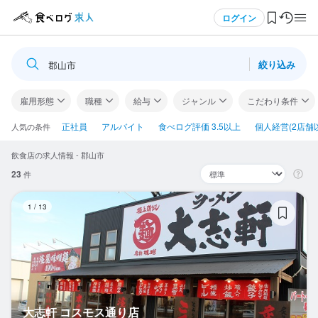
メニュー
ログイン
絞り込み
郡山市
ログイン・無料会員登録
雇用形態
職種
給与
ジャンル
こだわり条件
食べログ求人TOP
正社員
アルバイト
食べログ評価 3.5以上
個人経営(2店舗
人気の条件
飲食店の求人情報 - 郡山市
求人検索
23
件
マイページ管理
大
1
/
13
閲覧履歴
気になる求人
検索履歴・保存した条件
大志軒 コスモス通り店