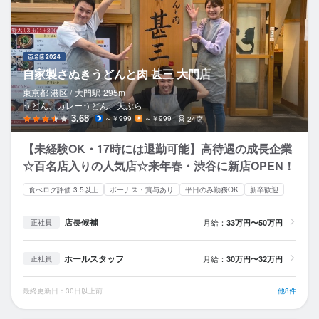
自家製さぬきうどんと肉 甚三 大門店
東京都 港区 /
大門
駅
295m
うどん、カレーうどん、天ぷら
3.68
～￥999
～￥999
24席
【未経験OK・17時には退勤可能】高待遇の成長企業
☆百名店入りの人気店☆来年春・渋谷に新店OPEN！
食べログ評価 3.5以上
ボーナス・賞与あり
平日のみ勤務OK
新卒歓迎
店長候補
月給：
33万円〜50万円
正社員
ホールスタッフ
月給：
30万円〜32万円
正社員
最終更新日：30日以上前
他8件