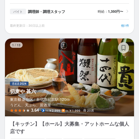
調理師・調理スタッフ
時給：
1,350円〜
バイト
最終更新日：30日以上前
他1件
切
1
/
13
切麦や 甚六
東京都 新宿区 /
新宿御苑前
駅
120m
うどん、天ぷら、居酒屋
3.64
～￥2,999
～￥1,999
20席
【キッチン】【ホール】大募集・アットホームな個人
店です