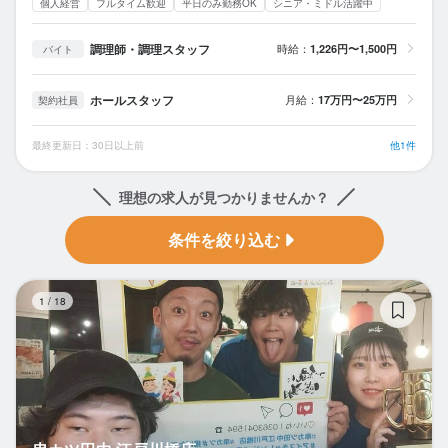
個人経営
フルタイム歓迎
平日のみ勤務OK
シニア・ミドル活躍中
調理師・調理スタッフ
時給：
1,226円〜1,500円
バイト
ホールスタッフ
月給：
17万円〜25万円
契約社員
最終更新日：30日以上前
他1件
理想の求人が見つかりませんか？
条件を絞り込む
串
1
/
18