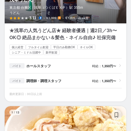
東京都 台東区 /
浅草（つくばＥＸＰ）
駅
355m
うどん
3.11
～￥1,999
～￥1,999
44席
★浅草の人気うどん店★ 経験者優遇｜週2日／3h〜
OK◎ 絶品まかない＆髪色・ネイル自由♪ 社保完備
個人経営
フルタイム歓迎
平日のみ勤務OK
ネイルOK
シニア・ミドル活躍中
新卒歓迎
ホールスタッフ
時給：
1,350円〜
バイト
調理師・調理スタッフ
時給：
1,350円〜
バイト
最終更新日：30日以上前
自
1
/
13