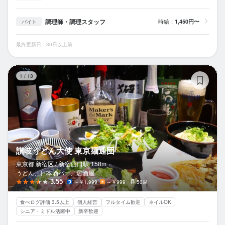
調理師・調理スタッフ
時給：
1,450円〜
バイト
最終更新日：30日以上前
讃
1
/
13
讃岐うどん大使 東京麺通団
東京都 新宿区 /
新宿西口
駅
158m
うどん、日本酒バー、居酒屋
3.55
～￥1,999
～￥999
50席
食べログ評価 3.5以上
個人経営
フルタイム歓迎
ネイルOK
シニア・ミドル活躍中
新卒歓迎