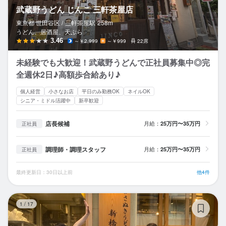
武蔵野うどん じんこ 三軒茶屋店
東京都 世田谷区 /
三軒茶屋
駅
258m
うどん、居酒屋、天ぷら
3.46
～￥2,999
～￥999
22席
未経験でも大歓迎！武蔵野うどんで正社員募集中◎完
全週休2日♪高額歩合給あり♪
個人経営
小さなお店
平日のみ勤務OK
ネイルOK
シニア・ミドル活躍中
新卒歓迎
店長候補
月給：
25万円〜35万円
正社員
調理師・調理スタッフ
月給：
25万円〜35万円
正社員
最終更新日：30日以上前
他4件
自
1
/
17