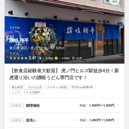
讃岐 翔平
東京都 港区 /
虎ノ門ヒルズ
駅
325m
うどん
3.47
～￥999
～￥999
16席
【飲食店経験者大歓迎】 虎ノ門ヒルズ駅徒歩4分！新
虎通り沿いの讃岐うどん専門店です！
個人経営
小さなお店
フルタイム歓迎
平日のみ勤務OK
シニア・ミドル活躍中
調理補助
時給：
1,400円〜1,500円
バイト
皿洗い
時給：
1,400円〜1,500円
バイト