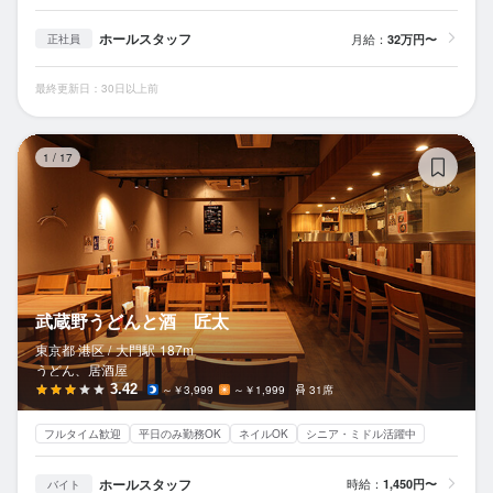
ホールスタッフ
月給：
32万円〜
正社員
最終更新日：30日以上前
武
1
/
17
武蔵野うどんと酒 匠太
東京都 港区 /
大門
駅
187m
うどん、居酒屋
3.42
～￥3,999
～￥1,999
31席
フルタイム歓迎
平日のみ勤務OK
ネイルOK
シニア・ミドル活躍中
ホールスタッフ
時給：
1,450円〜
バイト