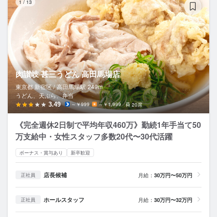
1
/
13
肉讃岐 甚三うどん 高田馬場店
東京都 新宿区 /
高田馬場
駅
249m
うどん、天ぷら、弁当
3.49
～￥999
～￥1,999
20席
《完全週休2日制で平均年収460万》勤続1年手当て50
万支給中・女性スタッフ多数20代〜30代活躍
ボーナス・賞与あり
新卒歓迎
店長候補
月給：
30万円〜50万円
正社員
ホールスタッフ
月給：
30万円〜32万円
正社員