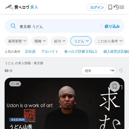
メニュー
ログイン
絞り込み
東京都 うどん
ログイン・無料会員登録
雇用形態
職種
給与
うどん
こだわり条件
食べログ求人TOP
正社員
アルバイト
食べログ評価 3.5以上
個人経営(2店舗
人気の条件
うどん の求人情報 - 東京都
求人検索
50
件
マイページ管理
う
1
/
18
閲覧履歴
気になる求人
検索履歴・保存した条件
うどん山長