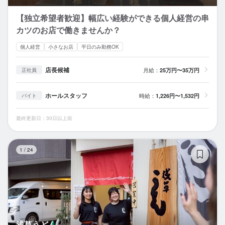
【独立希望者歓迎】幅広い経験ができる個人経営の串
カツのお店で働きませんか？
個人経営
小さなお店
平日のみ勤務OK
店長候補
月給：
25万円〜35万円
正社員
ホールスタッフ
時給：
1,226円〜1,532円
バイト
最終更新日：30日以上前
浅
1
/
24
浅草うどん