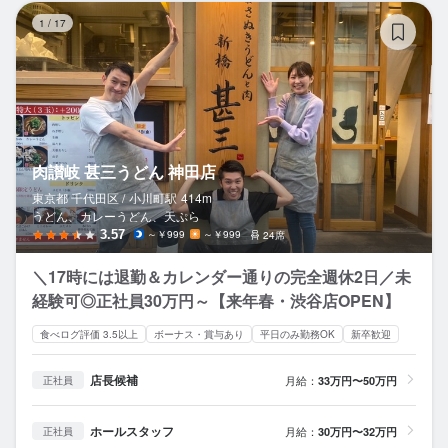
肉
1
/
17
肉讃岐 甚三うどん 神田店
東京都 千代田区 /
小川町
駅
414m
うどん、カレーうどん、天ぷら
3.57
～￥999
～￥999
24席
＼17時には退勤＆カレンダー通りの完全週休2日／未
経験可◎正社員30万円～【来年春・渋谷店OPEN】
食べログ評価 3.5以上
ボーナス・賞与あり
平日のみ勤務OK
新卒歓迎
店長候補
月給：
33万円〜50万円
正社員
ホールスタッフ
月給：
30万円〜32万円
正社員