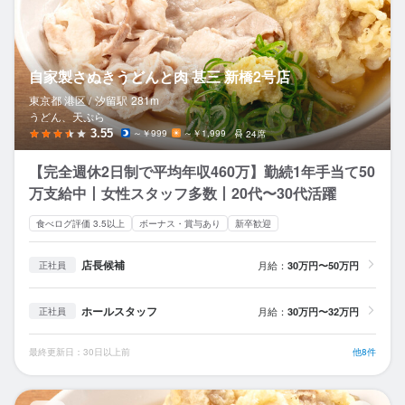
自家製さぬきうどんと肉 甚三 新橋2号店
東京都 港区 /
汐留
駅
281m
うどん、天ぷら
3.55
～￥999
～￥1,999
24席
【完全週休2日制で平均年収460万】勤続1年手当て50
万支給中丨女性スタッフ多数丨20代〜30代活躍
食べログ評価 3.5以上
ボーナス・賞与あり
新卒歓迎
店長候補
月給：
30万円〜50万円
正社員
ホールスタッフ
月給：
30万円〜32万円
正社員
最終更新日：30日以上前
他8件
肉