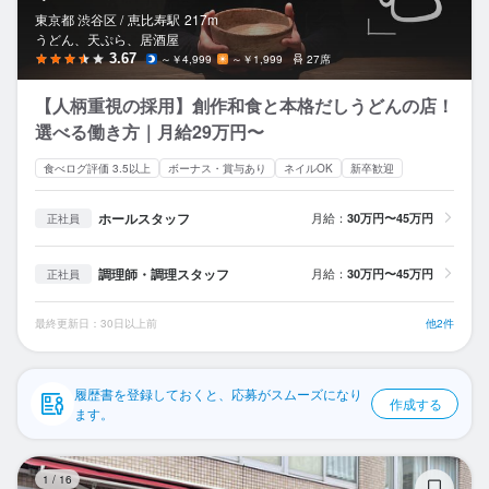
応募履歴
東京都 渋谷区 /
恵比寿
駅
217m
うどん、天ぷら、居酒屋
WEB履歴書
3.67
～￥4,999
～￥1,999
27席
【人柄重視の採用】創作和食と本格だしうどんの店！
スカウト・メルマガ受信設定
選べる働き方｜月給29万円〜
ヘルプ・お問い合わせフォーム
食べログ評価 3.5以上
ボーナス・賞与あり
ネイルOK
新卒歓迎
掲載をご検討の店舗様へ
ホールスタッフ
月給：
30万円〜45万円
正社員
食べログ求人PRESS
調理師・調理スタッフ
月給：
30万円〜45万円
正社員
プライバシーポリシー
最終更新日：30日以上前
他2件
利用規約
企業情報
履歴書を登録しておくと、応募がスムーズになり
作成する
ます。
讃
1
/
16