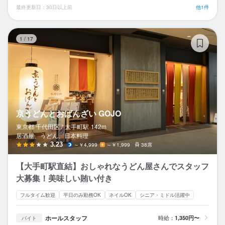
最終更新日：30日以上前
他1件
京
1
/
17
京うどんとおばんざい GOJO
東京都 千代田区 /
大手町
駅
142m
居酒屋、うどん、日本料理
3.23
～￥4,999
～￥1,999
38席
【大手町駅直結】おしゃれなうどん屋さんでスタッフ
大募集！美味しい賄い付き
フルタイム歓迎
平日のみ勤務OK
ネイルOK
シニア・ミドル活躍中
ホールスタッフ
時給：
1,350円〜
バイト