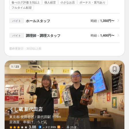
食べログ評価 3.5以上
個人経営
小さなお店
ボーナス・賞与あり
フルタイム歓迎
ホールスタッフ
時給：
1,350円〜
バイト
調理師・調理スタッフ
時給：
1,400円〜
バイト
最終更新日：30日以上前
く
1
/
23
くし蔵 新代田店
東京都 世田谷区 /
新代田
駅
109m
居酒屋、串揚げ、うどん
3.08
～￥2,999
－
25席