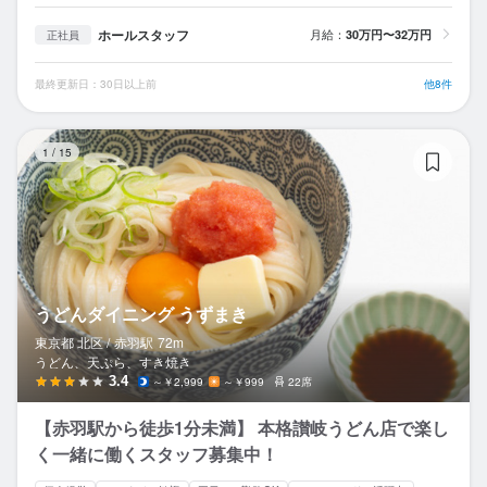
ホールスタッフ
月給：
30万円〜32万円
正社員
最終更新日：30日以上前
他8件
う
1
/
15
うどんダイニング うずまき
東京都 北区 /
赤羽
駅
72m
うどん、天ぷら、すき焼き
3.4
～￥2,999
～￥999
22席
【赤羽駅から徒歩1分未満】 本格讃岐うどん店で楽し
く一緒に働くスタッフ募集中！