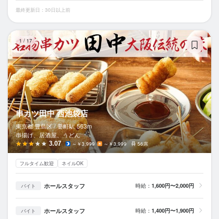
最終更新日：30日以上前
串
1
/
17
串カツ田中 西池袋店
東京都 豊島区 /
要町
駅
563m
串揚げ、居酒屋、うどん
3.07
～￥3,999
～￥3,999
56席
フルタイム歓迎
ネイルOK
ホールスタッフ
時給：
1,600円〜2,000円
バイト
ホールスタッフ
時給：
1,400円〜1,900円
バイト