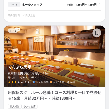
ホールスタッフ
時給：
1,350円〜1,450円
バイト
最終更新日：30日以上前
て
1
/
13
てんぷら天穹
東京都 世田谷区 /
用賀
駅
173m
天ぷら、うどん、天丼
3.38
～￥14,999
～￥3,999
14席
用賀駅スグ ホール急募！コース料理＆一目で見渡せ
る15席・月給32万円～・時給1300円～
個人経営
小さなお店