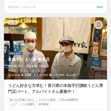
最終更新日：30日以上前
他8件
本
1
/
17
本格手打 もり家 東京店
東京都 港区 /
浜松町
駅
146m
うどん、天ぷら、うどんすき
3.69
～￥1,999
～￥1,999
24席
うどん好きな方求む！香川県の本格手打讃岐うどん専
門店パート、アルバイトさん募集中！
食べログ評価 3.5以上
フルタイム歓迎
平日のみ勤務OK
シニア・ミドル活躍中
新卒歓迎