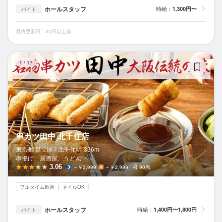
ホールスタッフ
時給：
1,300円〜
バイト
最終更新日：30日以上前
串
1
/
17
串カツ田中 北千住店
東京都 足立区 /
北千住
駅
336m
串揚げ、居酒屋、うどん
3.06
～￥3,999
～￥2,999
90席
フルタイム歓迎
ネイルOK
ホールスタッフ
時給：
1,400円〜1,800円
バイト