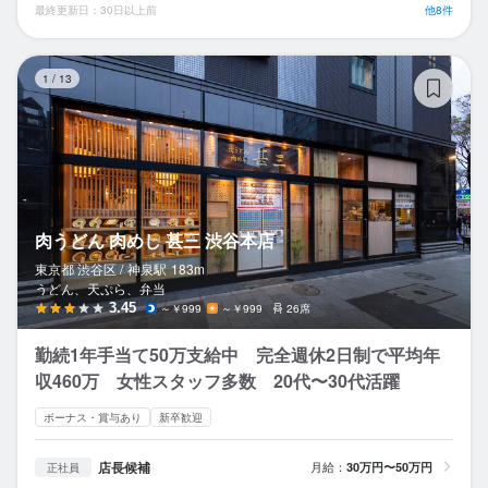
最終更新日：30日以上前
他8件
肉
1
/
13
肉うどん 肉めし 甚三 渋谷本店
東京都 渋谷区 /
神泉
駅
183m
うどん、天ぷら、弁当
3.45
～￥999
～￥999
26席
勤続1年手当て50万支給中 完全週休2日制で平均年
収460万 女性スタッフ多数 20代〜30代活躍
ボーナス・賞与あり
新卒歓迎
店長候補
月給：
30万円〜50万円
正社員