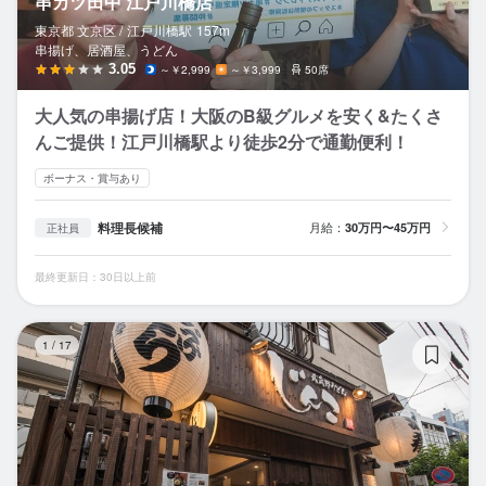
串カツ田中 江戸川橋店
東京都 文京区 /
江戸川橋
駅
157m
串揚げ、居酒屋、うどん
3.05
～￥2,999
～￥3,999
50席
大人気の串揚げ店！大阪のB級グルメを安く&たくさ
んご提供！江戸川橋駅より徒歩2分で通勤便利！
ボーナス・賞与あり
料理長候補
月給：
30万円〜45万円
正社員
最終更新日：30日以上前
武
1
/
17